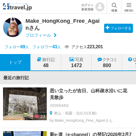
ログイン
新規登録
検索
MENU
Make_HongKong_Free_Agai
nさん
フォローする
プロフィール
69
43
223,201
フォロー
人
フォロワー
人
アクセス
旅行記
写真
クチコミ
トップ
48
1472
800
最近の旅行記
思い立ったが吉日、山科疎水沿いに花
見散歩
2026/04/04
東山・祇園・北白川(京都)
23
by Make_HongKong_Free_Againさん
新e-道（e-channel）の登記(2026年3月7