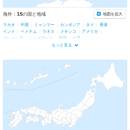
15
海外：
の国と地域
地図を拡大
マカオ
中国
ミャンマー
カンボジア
タイ
香港
インド
ベトナム
ラオス
メキシコ
アメリカ
マレーシア
シンガポール
韓国
台湾
もっと見る