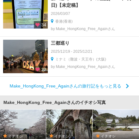
日)【未定稿】
2026/03/07
香港(香港)
34
by Make_HongKong_Free_Againさん
三都巡り
2025/12/19 - 2025/12/21
ミナミ（難波・天王寺）(大阪)
by Make_HongKong_Free_Againさん
22
Make_HongKong_Free_Againさんの旅行記をもっと見る
Make_HongKong_Free_Againさんのイチオシ写真
イチオシ
イチオシ
イチオシ