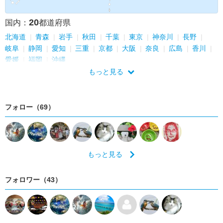
20
国内：
都道府県
北海道
青森
岩手
秋田
千葉
東京
神奈川
長野
岐阜
静岡
愛知
三重
京都
大阪
奈良
広島
香川
愛媛
福岡
沖縄
もっと見る
フォロー（69）
もっと見る
フォロワー（43）