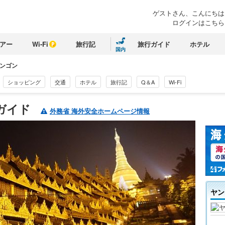
ゲストさん、
こんにちは
ログインはこちら
アー
Wi-Fi
旅行記
旅行ガイド
ホテル
国内
ンゴン
ショッピング
交通
ホテル
旅行記
Q＆A
Wi-Fi
ガイド
外務省 海外安全ホームページ情報
ヤン