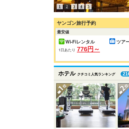
1
2
3
4
5
ヤンゴン旅行予約
最安値
Wi-Fiレンタル
ツア
776円～
1日あたり
ホテル
21
クチコミ人気ランキング