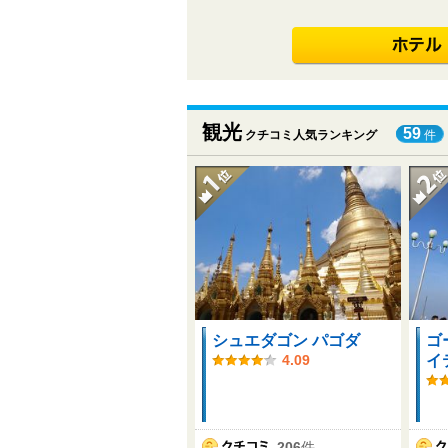
観光
59
クチコミ人気ランキング
件
シュエダゴン パゴダ
ゴ
イ
4.09
206
件