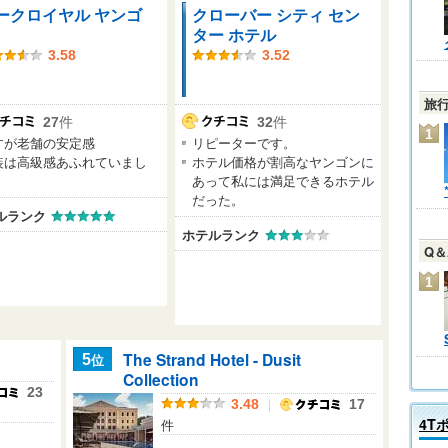
ークロイヤル ヤンゴ
クローバー シティ セン
ター ホテル
3.58
3.52
旅
27
件
32
件
1
すが老舗の安定感
リピーターです。
装は高級感あふれていまし
ホテル価格が割高なヤンゴンに
。
あって私には満足できるホテル
だった。
ルランク
ホテルランク
Q
1
The Strand Hotel - Dusit
位
5
Collection
23
｜
3.48
17
4T
件