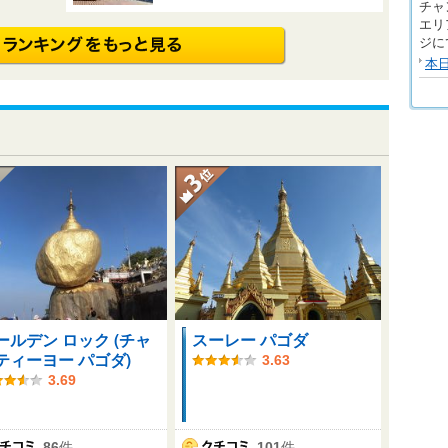
チャ
エリ
ジに
本
ールデン ロック (チャ
スーレー パゴダ
ティーヨー パゴダ)
3.63
3.69
86
件
101
件