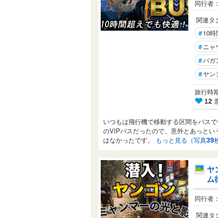
同行者
関連タ
#
10
#
ニャ
#
バガ
#
ヤン
旅行時期： 
12
いつもは飛行機で移動する区間をバスで行
のVIPバスだったので、意外とあっと
はなかったです。
もっと見る（写真
39
ヤ
ム
同行者
関連タ