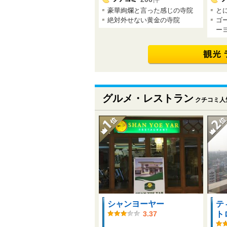
豪華絢爛と言った感じの寺院
と
絶対外せない黄金の寺院
ゴ
ーヨ
グルメ・レストラン
クチコミ人
シャンヨーヤー
テ
ト
3.37