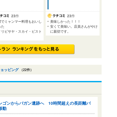
23
件
23
件
潔でミャンマー料理もおいし
美味しかった！！！
った
安くて美味い。店員さんがやけ
ィリピサヤ・スカイ・ビスト
に親切です。
ショッピング
（22件）
ンゴンからバガン遺跡へ 10時間超えの長距離バ
移動