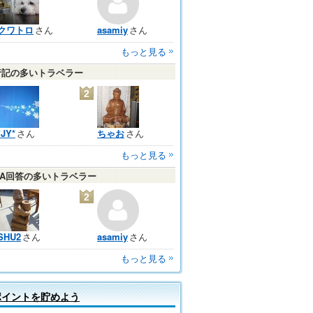
クワトロ
さん
asamiy
さん
もっと見る
行記の多いトラベラー
2
*JY*
さん
ちゃお
さん
もっと見る
＆A回答の多いトラベラー
2
SHU2
さん
asamiy
さん
もっと見る
ポイントを貯めよう