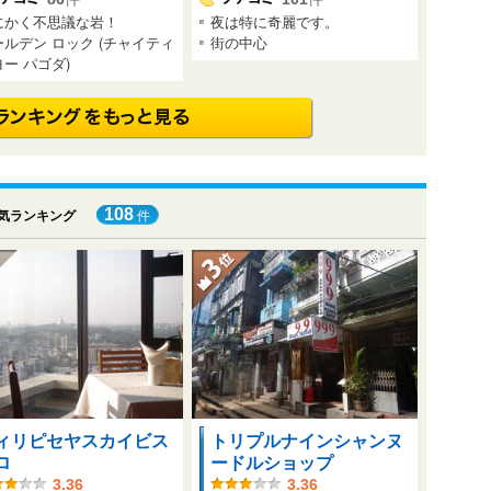
にかく不思議な岩！
夜は特に奇麗です。
ールデン ロック (チャイティ
街の中心
ー パゴダ)
108
気ランキング
件
ィリピセヤスカイビス
トリプルナインシャンヌ
ロ
ードルショップ
3.36
3.36