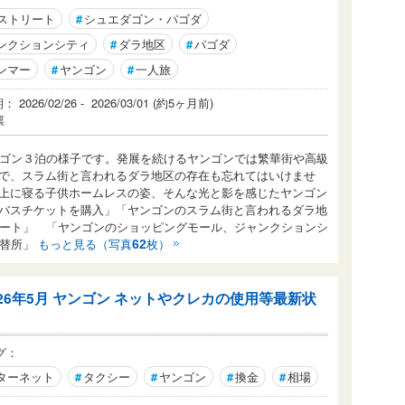
番ストリート
#
シュエダゴン・パゴダ
ンクションシティ
#
ダラ地区
#
パゴダ
ンマー
#
ヤンゴン
#
一人旅
2026/02/26 - 2026/03/01 (約5ヶ月前)
票
ンゴン３泊の様子です。発展を続けるヤンゴンでは繁華街や高級
で、スラム街と言われるダラ地区の存在も忘れてはいけませ
上に寝る子供ホームレスの姿、そんな光と影を感じたヤンゴン
バスチケットを購入」「ヤンゴンのスラム街と言われるダラ地
リート」 「ヤンゴンのショッピングモール、ジャンクションシ
両替所」
もっと見る（写真
枚）
62
026年5月 ヤンゴン ネットやクレカの使用等最新状
グ：
ターネット
#
タクシー
#
ヤンゴン
#
換金
#
相場