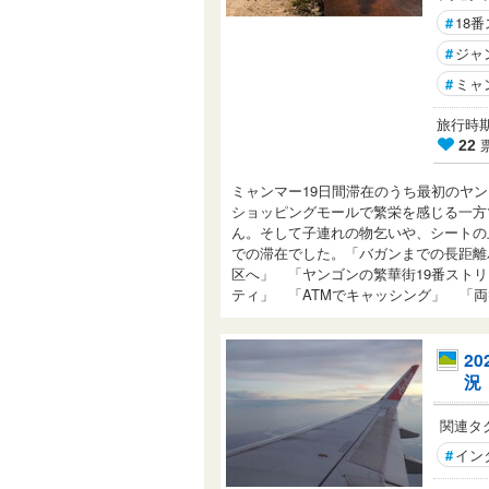
#
18
#
ジャ
#
ミャ
旅行時期： 
22
ミャンマー19日間滞在のうち最初のヤ
ショッピングモールで繁栄を感じる一方
ん。そして子連れの物乞いや、シートの
での滞在でした。「バガンまでの長距離
区へ」 「ヤンゴンの繁華街19番スト
ティ」 「ATMでキャッシング」 「
2
況
関連タ
#
イン