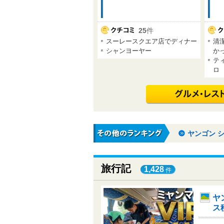
25
件
スーレースクエア店でディナー
清
シャンヨーヤー
か
テ
ロ
ヤンゴン 
旅行記
1,428
件
ヤ
ス