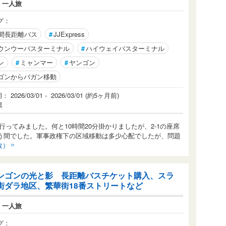
：
一人旅
グ：
時間長距離バス
#
JJExpress
ウンウーバスターミナル
#
ハイウェイバスターミナル
ン
#
ミャンマー
#
ヤンゴン
ゴンからバガン移動
2026/03/01 - 2026/03/01 (約5ヶ月前)
票
ってみました。何と10時間20分掛かりましたが、2-1の座席
いう間でした。軍事政権下の区域移動は多少心配でしたが、問題
枚）
ンゴンの光と影 長距離バスチケット購入、スラ
街ダラ地区、繁華街18番ストリートなど
：
一人旅
グ：