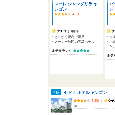
スーレ シャングリラ ヤ
パ
ンゴン
ン
4.01
66
件
とにかく便利で満足
さ
スーレー地区の高級ホテル
内
た
ホテルランク
ホテ
セドナ ホテル ヤンゴン
位
4
｜
3.50
件