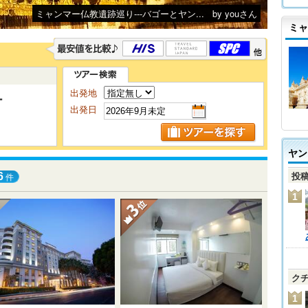
ミャンマー仏教遺跡巡り---バゴーとヤン...
by youさん
ミャ
出発地
ー
出発日
ヤン
投
6
件
1
ク
1