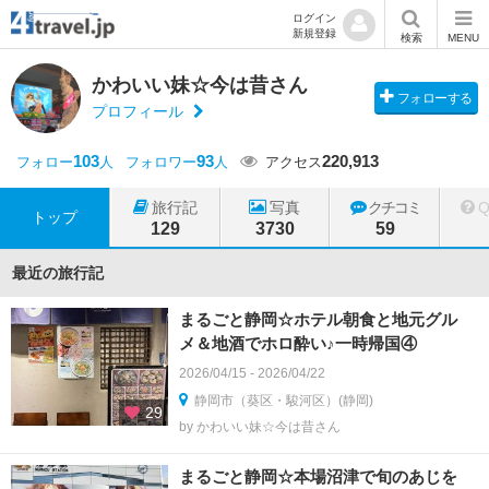
ログイン
新規登録
検索
MENU
かわいい妹☆今は昔さん
フォローする
プロフィール
103
93
220,913
フォロー
人
フォロワー
人
アクセス
旅行記
写真
クチコミ
トップ
129
3730
59
最近の旅行記
まるごと静岡☆ホテル朝食と地元グル
メ＆地酒でホロ酔い♪一時帰国④
2026/04/15 - 2026/04/22
静岡市（葵区・駿河区）(静岡)
29
by かわいい妹☆今は昔さん
まるごと静岡☆本場沼津で旬のあじを