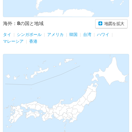
8
海外：
の国と地域
地図を拡大
タイ
シンガポール
アメリカ
韓国
台湾
ハワイ
マレーシア
香港