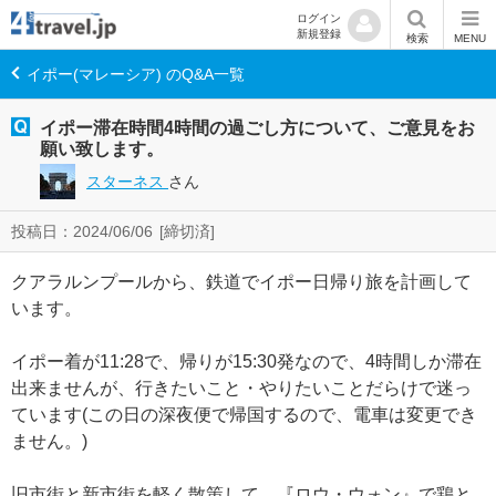
ログイン
新規登録
検索
MENU
イポー(マレーシア) のQ&A一覧
イポー滞在時間4時間の過ごし方について、ご意見をお
願い致します。
スターネス
さん
投稿日：2024/06/06
[締切済]
クアラルンプールから、鉄道でイポー日帰り旅を計画して
います。
イポー着が11:28で、帰りが15:30発なので、4時間しか滞在
出来ませんが、行きたいこと・やりたいことだらけで迷っ
ています(この日の深夜便で帰国するので、電車は変更でき
ません。)
旧市街と新市街を軽く散策して、『ロウ・ウォン』で鶏と