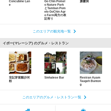
Concubine Lan
Go Chin Pomel
霹靂洞
e
o Nature Park
とTambun Pom
elo GoChin Agr
o Farm両方の表
記有り
このエリアの観光地一覧
イポー(マレーシア) のグルメ・レストラン
安記芽菜雞沙河
Sinhalese Bar
Restran Ayam
粉
Taugeh Bunton
g
このエリアのグルメ・レストラン一覧