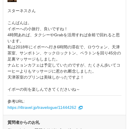
スターネスさん
こんばんは。
イポーへの小旅行、良いですね！
4時間あれば、タクシーやGrabを活用すれば余裕で回れると思
います。
私は2018年にイポーへ行き6時間の滞在で、ロウウォン、天津
茶室、サンポトン、ケックロックトン、ペラトンを回り45分の
足裏マッサージもしました。
ナムヒョンカフェは予定していたのですが、たくさん歩いてコ
ーヒーよりもマッサージに惹かれ断念しました。
天津茶室のプリンは美味しかったですよ！
イポーの街を楽しんできてくださいね～
参考URL:
https://4travel.jp/travelogue/11444262
質問者からのお礼