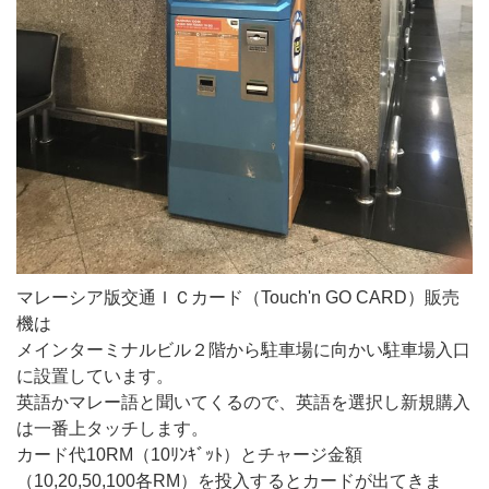
マレーシア版交通ＩＣカード（Touch'n GO CARD）販売
機は
メインターミナルビル２階から駐車場に向かい駐車場入口
に設置しています。
英語かマレー語と聞いてくるので、英語を選択し新規購入
は一番上タッチします。
カード代10RM（10ﾘﾝｷﾞｯﾄ）とチャージ金額
（10,20,50,100各RM）を投入するとカードが出てきま