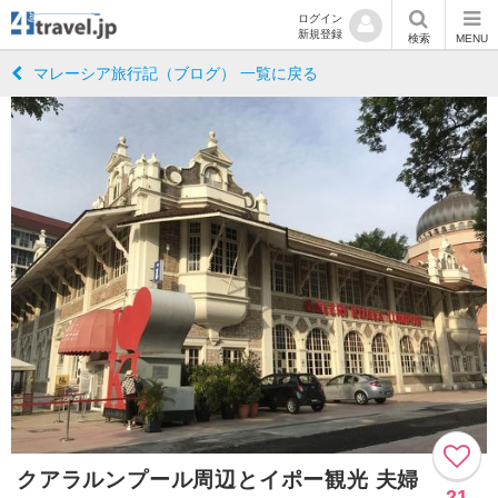
ログイン
新規登録
検索
MENU
マレーシア旅行記（ブログ） 一覧に戻る
クアラルンプール周辺とイポー観光 夫婦
21