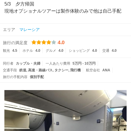
5/3 夕方帰国
現地オプショナルツアーは製作体験のみで他は自己手配
エリア
マレーシア
4.0
旅行の満足度
観光
4.5
ホテル
4.0
グルメ
4.0
ショッピング
4.0
交通
4.0
同行者
カップル・夫婦
一人あたり費用
5万円 - 10万円
交通手段
鉄道
高速・路線バス
タクシー
飛行機
航空会社
ANA
旅行の手配内容
個別手配