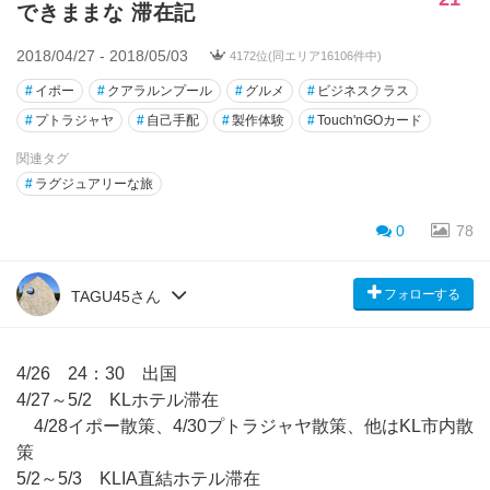
できままな 滞在記
2018/04/27 - 2018/05/03
4172位(同エリア16106件中)
#
イポー
#
クアラルンプール
#
グルメ
#
ビジネスクラス
#
プトラジャヤ
#
自己手配
#
製作体験
#
Touch'nGOカード
関連タグ
#
ラグジュアリーな旅
0
78
フォローする
TAGU45さん
4/26 24：30 出国
4/27～5/2 KLホテル滞在
4/28イポー散策、4/30プトラジャヤ散策、他はKL市内散
策
5/2～5/3 KLIA直結ホテル滞在