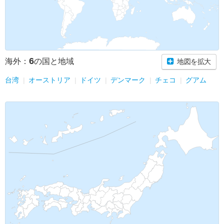
6
海外：
の国と地域
地図を拡大
台湾
オーストリア
ドイツ
デンマーク
チェコ
グアム