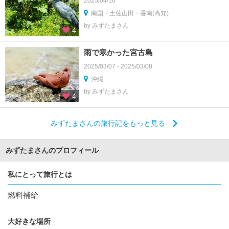
2025/04/16
南国・土佐山田・香南(高知)
by みずたまさん
4
雨で寒かった宮古島
2025/03/07 - 2025/03/08
沖縄
by みずたまさん
4
みずたまさんの旅行記をもっと見る
みずたまさんのプロフィール
私にとって旅行とは
燃料補給
大好きな場所