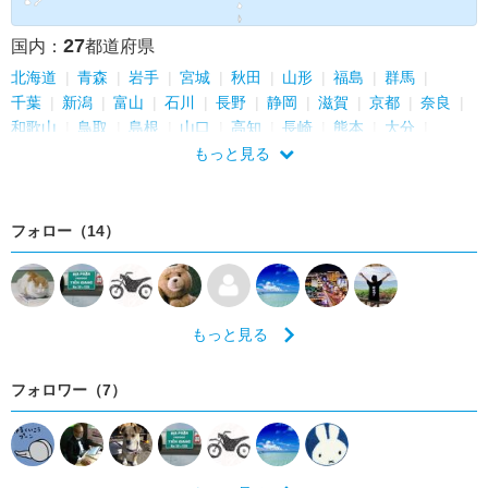
27
国内：
都道府県
北海道
青森
岩手
宮城
秋田
山形
福島
群馬
千葉
新潟
富山
石川
長野
静岡
滋賀
京都
奈良
和歌山
鳥取
島根
山口
高知
長崎
熊本
大分
鹿児島
沖縄
もっと見る
フォロー（14）
もっと見る
フォロワー（7）