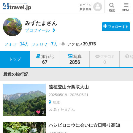
ログイン
新規登録
検索
MENU
みずたまさん
フォローする
プロフィール
14
7
39,976
フォロー
人
フォロワー
人
アクセス
旅行記
写真
クチコミ
トップ
67
2856
0
最近の旅行記
遠征登山☆鳥取大山
2025/05/19 - 2025/05/21
鳥取
by みずたまさん
3
ハシビロコウに会いに☆日帰り高知