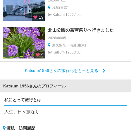
2026/07/11
浅草(東京)
by Katsumi1956さん
19
北山公園の菖蒲祭りへ行きました
2026/06/05
東久留米・清瀬(東京)
by Katsumi1956さん
9
Katsumi1956さんの旅行記をもっと見る
Katsumi1956さんのプロフィール
私にとって旅行とは
人生、日々旅なり
渡航・訪問履歴