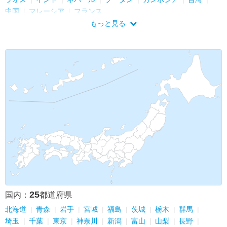
中国
マレーシア
フランス
もっと見る
25
国内：
都道府県
北海道
青森
岩手
宮城
福島
茨城
栃木
群馬
埼玉
千葉
東京
神奈川
新潟
富山
山梨
長野