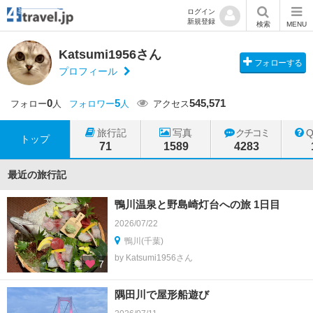
ログイン
新規登録
検索
MENU
Katsumi1956さん
フォローする
プロフィール
0
5
545,571
フォロー
人
フォロワー
人
アクセス
旅行記
写真
クチコミ
トップ
71
1589
4283
最近の旅行記
鴨川温泉と野島崎灯台への旅 1日目
2026/07/22
鴨川(千葉)
by Katsumi1956さん
7
隅田川で屋形船遊び