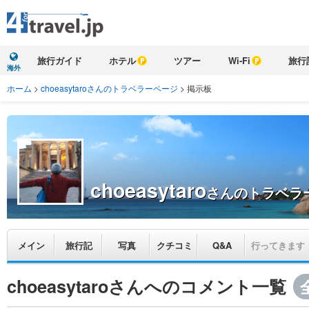
旅行ガイド
ホテル
ツアー
Wi-Fi
旅行
海外
ホーム
>
choeasytaroさんのトラベラーページ
>
掲示板
choeasytaro
さんのトラベラ
メイン
旅行記
写真
クチコミ
Q&A
行ってきます
choeasytaroさんへのコメント一覧