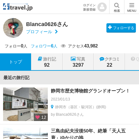
ログイン
新規登録
検索
MENU
Blanca0626さん
フォローする
プロフィール
0
6
43,982
フォロー
人
フォロワー
人
アクセス
旅行記
写真
クチコミ
トップ
92
3297
22
最近の旅行記
静岡市歴史博物館グランドオープン！
2023/01/13
静岡市（葵区・駿河区）(静岡)
by Blanca0626さん
12
三島由紀夫没後50年、絶筆「天人五
衰」ゆかりの地