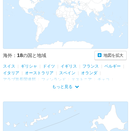
18
海外：
の国と地域
地図を拡大
スイス
ギリシャ
ドイツ
イギリス
フランス
ベルギー
イタリア
オーストラリア
スペイン
オランダ
アラブ首長国連邦
フィンランド
エストニア
チェコ
マレーシア
オーストリア
ポーランド
ハンガリー
もっと見る