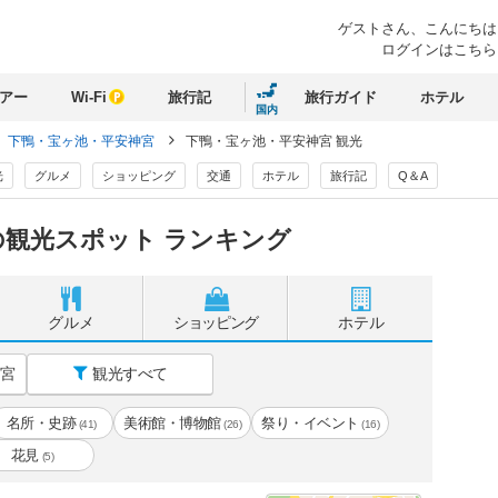
ゲストさん、
こんにちは
ログインはこちら
アー
Wi-Fi
旅行記
旅行ガイド
ホテル
国内
下鴨・宝ヶ池・平安神宮
下鴨・宝ヶ池・平安神宮 観光
光
グルメ
ショッピング
交通
ホテル
旅行記
Q＆A
の観光スポット ランキング
グルメ
ショッピング
ホテル
宮
観光すべて
名所・史跡
美術館・博物館
祭り・イベント
(41)
(26)
(16)
花見
(5)