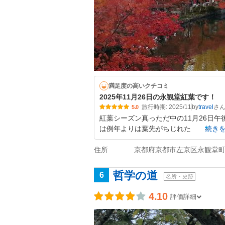
満足度の高いクチコミ
2025年11月26日の永観堂紅葉です！
旅行時期: 2025/11
by
travel
5.0
紅葉シーズン真っただ中の11月26日午
は例年よりは葉先がちじれた
続き
住所
京都府京都市左京区永観堂町
哲学の道
6
名所・史跡
4.10
評価詳細