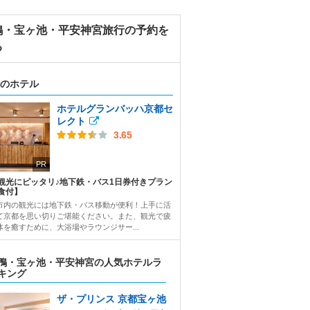
鴨・宝ヶ池・平安神宮旅行の予約を
る
のホテル
ホテルグランバッハ京都セ
レクト
3.65
PR
観光にピッタリ♪地下鉄・バス1日券付きプラン
食付】
市内の観光には地下鉄・バス移動が便利！上手に活
て京都を思い切りご堪能ください。また、観光で疲
体を癒すために、大浴場やラウンジサー...
鴨・宝ヶ池・平安神宮の人気ホテルラ
キング
ザ・プリンス 京都宝ヶ池