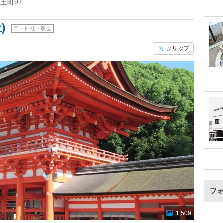
王町97
)
寺・神社・教会
クリップ
フ
1,509