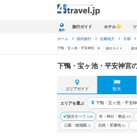
旅行ガイド
ホテル
ツ
海外
ホーム
国内旅行
近畿地方
京都
×
下鴨・宝ヶ池・平安神宮
旅行ガイド
観
下鴨・宝ヶ池・平安神宮
エリア
ガイド
観光
下鴨・宝ヶ池・平安神
エリアを選ぶ
観光すべて
寺・神社・教会
(166)
(67)
公園・植物園
自然・景勝地
(7)
(6)