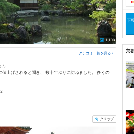
下
1,108
京
クチコミ一覧
を見る
0円に値上げされると聞き、 数十年ぶりに訪ねました。 多くの
2
クリップ