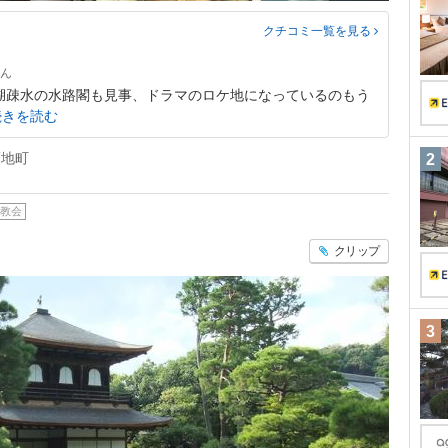
クチコミ一覧
を見る
湖疎水の水路閣も見事、ドラマのロケ地になっているのもう
続きを読む
福地町
2
教会
クリップ
3