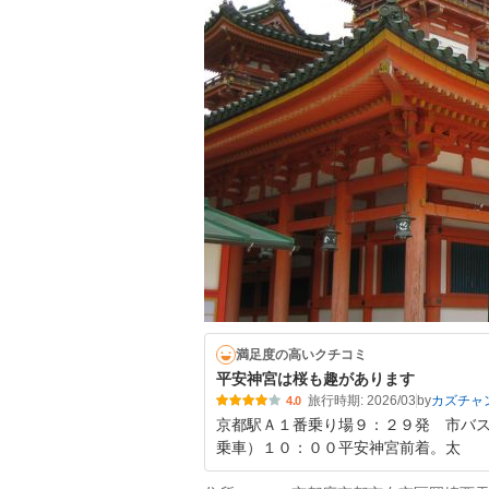
満足度の高いクチコミ
平安神宮は桜も趣があります
旅行時期: 2026/03
by
カズチャ
4.0
京都駅Ａ１番乗り場９：２９発 市バス
乗車）１０：００平安神宮前着。太