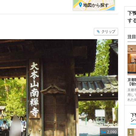
地図
から探す
下
す
クリップ
注目
京都
【朝
京都
用し
れた
下
ン
1
2,090