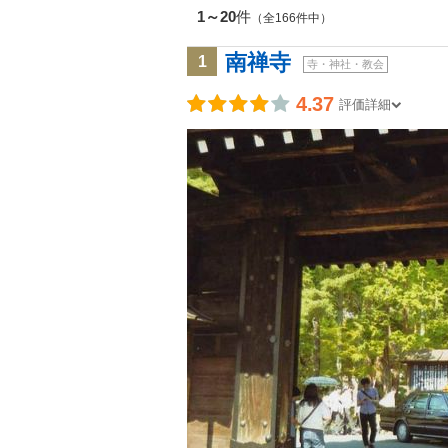
1～20
件
（全166件中）
南禅寺
1
寺・神社・教会
4.37
評価詳細