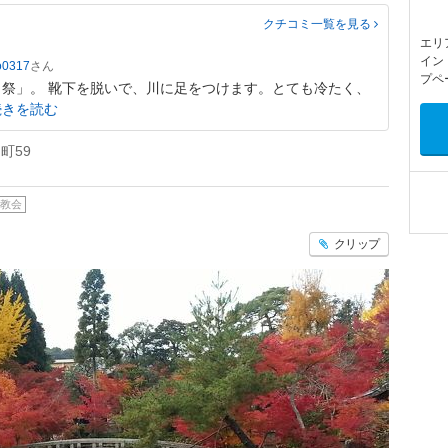
クチコミ一覧
を見る
エリ
イン
o0317
プペ
祭」。 靴下を脱いで、川に足をつけます。とても冷たく、
続きを読む
町59
教会
クリップ