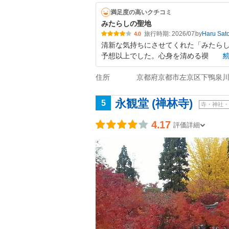
満足度の高いクチコミ
みたらしの聖地
旅行時期: 2026/07
by
Haru Sat
4.0
清新な気持ちにさせてくれた「みたらし
予想以上でした。心身を清める禊
住所
京都府京都市左京区下鴨泉川
永観堂 (禅林寺)
5
寺・神社・
4.17
評価詳細