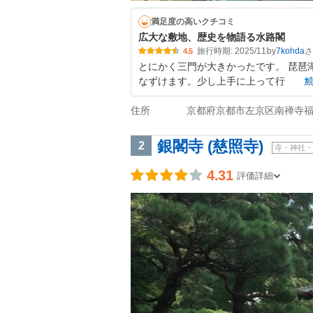
満足度の高いクチコミ
広大な敷地、歴史を物語る水路閣
旅行時期: 2025/11
by
7kohda
4.5
とにかく三門が大きかったです。 琵琶
なずけます。少し上手に上って行
住所
京都府京都市左京区南禅寺
銀閣寺 (慈照寺)
2
寺・神社・
4.31
評価詳細