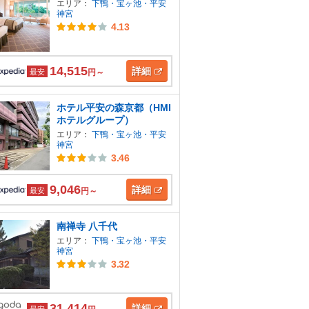
エリア：
下鴨・宝ヶ池・平安
神宮
4.13
14,515
詳細
最安
円～
ホテル平安の森京都（HMI
ホテルグループ）
エリア：
下鴨・宝ヶ池・平安
神宮
3.46
9,046
詳細
最安
円～
南禅寺 八千代
エリア：
下鴨・宝ヶ池・平安
神宮
3.32
31,414
詳細
最安