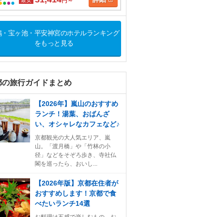
円～
鴨・宝ヶ池・平安神宮のホテルランキング
をもっと見る
都の旅行ガイドまとめ
【2026年】嵐山のおすすめ
ランチ！湯葉、おばんざ
い、オシャレなカフェなど♪
京都観光の大人気エリア、嵐
山。「渡月橋」や「竹林の小
径」などをそぞろ歩き、寺社仏
閣を巡ったら、おいし...
【2026年版】京都在住者が
おすすめします！京都で食
べたいランチ14選