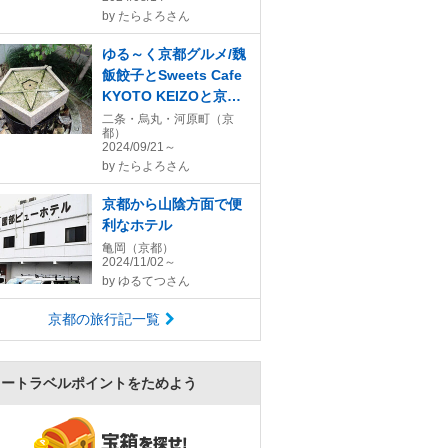
ア京都＆インターコン
by
たらよろさん
チネンタルホテル大阪
＆うな富士ランチ
ゆる～く京都グルメ/魏
飯餃子とSweets Cafe
KYOTO KEIZOと京ば
あむの美十♪晴明神社
二条・烏丸・河原町（京
都）
@ANAクラウンプラザ
2024/09/21～
京都
by
たらよろさん
京都から山陰方面で便
利なホテル
亀岡（京都）
2024/11/02～
by
ゆるてつさん
京都の旅行記一覧
ォートラベルポイントをためよう