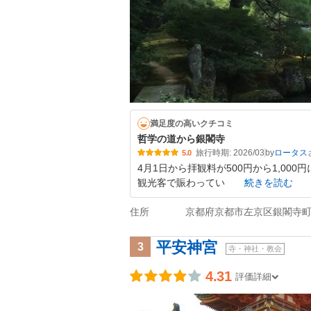
満足度の高いクチコミ
哲学の道から銀閣寺
旅行時期: 2026/03
by
ロータス
5.0
4月1日から拝観料が500円から1,00
観光客で賑わってい
続きを読む
住所
京都府京都市左京区銀閣寺町
平安神宮
3
寺・神社・教会
4.31
評価詳細