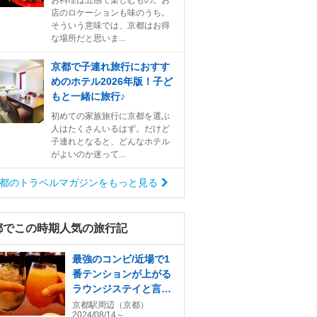
お料理は五感で楽しむもの。お
店のロケーションも味のうち。
そういう意味では、京都はお得
な場所だと思いま...
京都で子連れ旅行におすす
めのホテル2026年版！子ど
もと一緒に旅行♪
初めての家族旅行に京都を選ぶ
人はたくさんいるはず。だけど
子連れとなると、どんなホテル
がよいのか迷って...
都のトラベルマガジンをもっと見る
都でこの時期人気の旅行記
最強のコンビ/近場で1
番テンションが上がる
ラウンジステイと言え
ばこの2つ♪グランヴィ
京都駅周辺（京都）
2024/08/14～