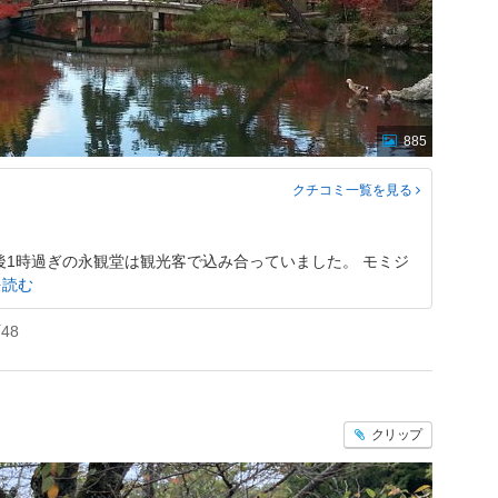
885
クチコミ一覧
を見る
後1時過ぎの永観堂は観光客で込み合っていました。 モミジ
を読む
48
クリップ