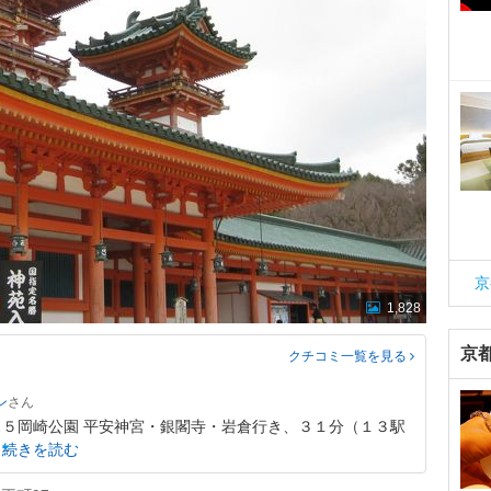
京
1,828
京
クチコミ一覧
を見る
ン
５岡崎公園 平安神宮・銀閣寺・岩倉行き、３１分（１３駅
続きを読む