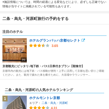
※施設情報については、時間の経過による変化などにより、必ずしも正確でない
情報が当サイトに掲載されている可能性もあります。
二条・烏丸・河原町旅行の予約をする
注目のホテル
ホテルグランバッハ京都セレクト
3.65
PR
京都観光にピッタリ♪地下鉄・バス1日券付きプラン【朝食付】
京都市内の観光には地下鉄・バス移動が便利！上手に活用して京都を思い切りご堪能
ください。また、観光で疲れた体を癒すために、大浴場やラウンジサー...
二条・烏丸・河原町の人気ホテルランキング
ホテルモントレ京都
1
エリア：
二条・烏丸・河原町
4.31