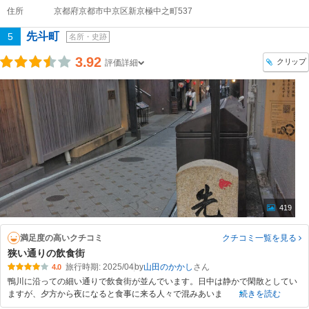
住所
京都府京都市中京区新京極中之町537
先斗町
5
名所・史跡
3.92
クリップ
評価詳細
419
満足度の高いクチコミ
クチコミ一覧
を見る
狭い通りの飲食街
旅行時期: 2025/04
by
山田のかかし
4.0
鴨川に沿っての細い通りで飲食街が並んでいます。日中は静かで閑散としてい
ますが、夕方から夜になると食事に来る人々で混みあいま
続きを読む