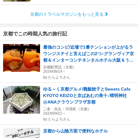
京都のトラベルマガジンをもっと見る
京都でこの時期人気の旅行記
最強のコンビ/近場で1番テンションが上がるラ
ウンジステイと言えばこの2つ♪グランヴィア京
都＆インターコンチネンタルホテル大阪＆うな
富士ランチ
京都駅周辺（京都）
2024/08/14～
by
たらよろさん
ゆる～く京都グルメ/魏飯餃子とSweets Cafe
KYOTO KEIZOと京ばあむの美十♪晴明神社
@ANAクラウンプラザ京都
二条・烏丸・河原町（京都）
2024/09/21～
by
たらよろさん
京都から山陰方面で便利なホテル