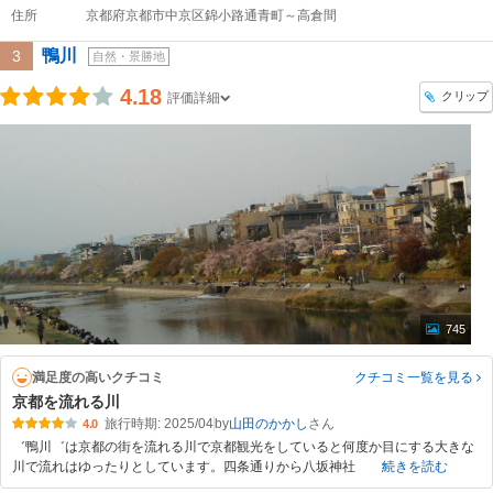
住所
京都府京都市中京区錦小路通青町～高倉間
鴨川
3
自然・景勝地
4.18
クリップ
評価詳細
745
満足度の高いクチコミ
クチコミ一覧
を見る
京都を流れる川
旅行時期: 2025/04
by
山田のかかし
4.0
゛鴨川゛は京都の街を流れる川で京都観光をしていると何度か目にする大きな
川で流れはゆったりとしています。四条通りから八坂神社
続きを読む