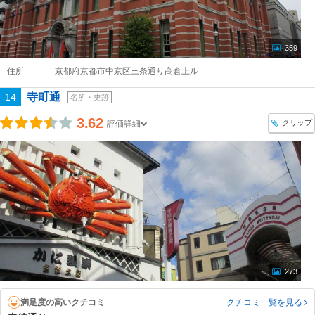
359
住所
京都府京都市中京区三条通り高倉上ル
寺町通
14
名所・史跡
3.62
クリップ
評価詳細
273
満足度の高いクチコミ
クチコミ一覧
を見る