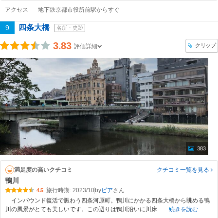
アクセス
地下鉄京都市役所前駅からすぐ
四条大橋
9
名所・史跡
3.83
クリップ
評価詳細
383
満足度の高いクチコミ
クチコミ一覧
を見る
鴨川
旅行時期: 2023/10
by
ビア
4.5
インバウンド復活で賑わう四条河原町。鴨川にかかる四条大橋から眺める鴨
川の風景がとても美しいです。この辺りは鴨川沿いに川床
続きを読む