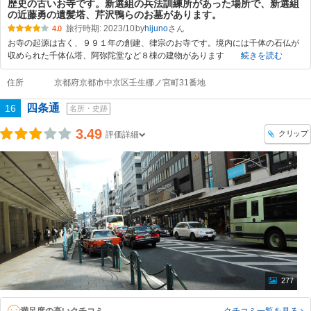
歴史の古いお寺です。新選組の兵法訓練所があった場所で、新選組
の近藤勇の遺髪塔、芹沢鴨らのお墓があります。
旅行時期: 2023/10
by
hijuno
4.0
お寺の起源は古く、９９１年の創建、律宗のお寺です。境内には千体の石仏が
収められた千体仏塔、阿弥陀堂など８棟の建物があります
続きを読む
住所
京都府京都市中京区壬生梛ノ宮町31番地
四条通
16
名所・史跡
3.49
クリップ
評価詳細
277