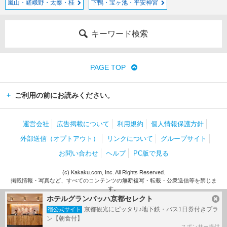
嵐山・嵯峨野・太秦・桂
下鴨・宝ヶ池・平安神宮
キーワード検索
PAGE TOP
ご利用の前にお読みください。
運営会社
広告掲載について
利用規約
個人情報保護方針
外部送信（オプトアウト）
リンクについて
グループサイト
お問い合わせ
ヘルプ
PC版で見る
(c) Kakaku.com, Inc. All Rights Reserved.
掲載情報・写真など、すべてのコンテンツの無断複写・転載・公衆送信等を禁じま
す。
ホテルグランバッハ京都セレクト
京都観光にピッタリ♪地下鉄・バス1日券付きプラ
宿公式サイト
ン【朝食付】
スポンサー提供