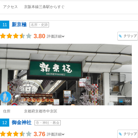
アクセス
京阪本線三条駅からすぐ
新京極
11
名所・史跡
3.80
クリップ
評価詳細
358
住所
京都府京都市中京区
御金神社
12
寺・神社・教会
3.76
クリップ
評価詳細