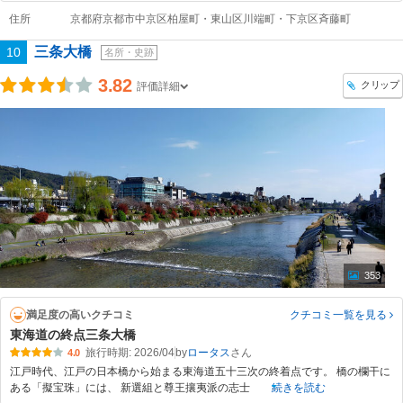
住所
京都府京都市中京区柏屋町・東山区川端町・下京区斉藤町
三条大橋
10
名所・史跡
3.82
クリップ
評価詳細
353
満足度の高いクチコミ
クチコミ一覧
を見る
東海道の終点三条大橋
旅行時期: 2026/04
by
ロータス
4.0
江戸時代、江戸の日本橋から始まる東海道五十三次の終着点です。 橋の欄干に
ある「擬宝珠」には、 新選組と尊王攘夷派の志士
続きを読む