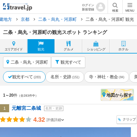
ログイン
新規登録
検索
MENU
畿地方
京都
二条・烏丸・河原町
二条・烏丸・河原町 観光
二条・烏丸・河原町の観光スポット ランキング
エリア
ガイド
観光
グルメ
ショッピング
ホテル
二条・烏丸・河原町
観光すべて
観光すべて
名所・史跡
寺・神社・教会
(283)
(151)
(84)
地図
から探す
1～20
件
（全283件中）
元離宮二条城
1
名所・史跡
4.32
クリップ
評価詳細