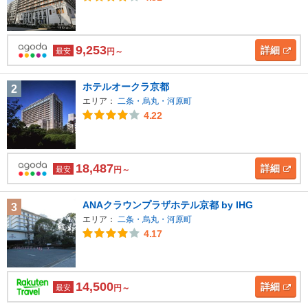
9,253
詳細
最安
円～
ホテルオークラ京都
2
エリア：
二条・烏丸・河原町
4.22
18,487
詳細
最安
円～
ANAクラウンプラザホテル京都 by IHG
3
エリア：
二条・烏丸・河原町
4.17
14,500
詳細
最安
円～