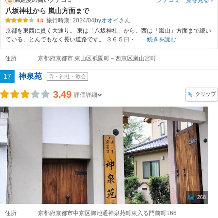
満足度の高いクチコミ
クチコミ一覧
を見る
八坂神社から 嵐山方面まで
旅行時期: 2024/04
by
オオイ
4.0
京都を東西に貫く大通り。 東は「八坂神社」から、西は「嵐山」方面まで続い
ている、とんでもなく長い道路です。 ３６５日・
続きを読む
住所
京都府京都市 東山区祇園町～西京区嵐山宮町
神泉苑
17
寺・神社・教会
3.49
クリップ
評価詳細
268
住所
京都府京都市中京区御池通神泉苑町東入る門前町166