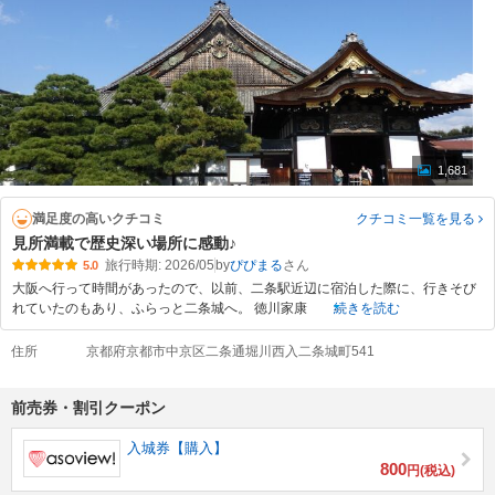
1,681
満足度の高いクチコミ
クチコミ一覧
を見る
見所満載で歴史深い場所に感動♪
旅行時期: 2026/05
by
ぴぴまる
5.0
大阪へ行って時間があったので、以前、二条駅近辺に宿泊した際に、行きそび
れていたのもあり、ふらっと二条城へ。 徳川家康
続きを読む
住所
京都府京都市中京区二条通堀川西入二条城町541
前売券・割引クーポン
入城券【購入】
800
円(税込)