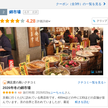
クーポン（全3件）の一覧を見る
錦市場
2
名所・史跡
4.28
クリップ
評価詳細
1,003
満足度の高いクチコミ
クチコミ一覧
を見る
2026年冬の錦市場
旅行時期: 2026/02
by
ぷーちゃん
4.0
京都に行くたびに訪れている商店街です。400mほどの中に130ほどの店舗が並
んでいます。京の台所と言われていましたが、最近
続きを読む