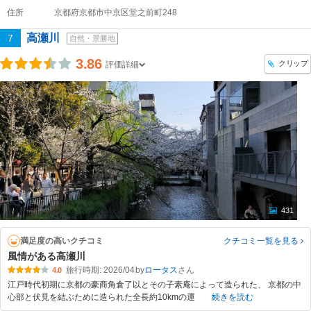
住所
京都府京都市中京区堂之前町248
高瀬川
7
自然・景勝地
3.86
クリップ
評価詳細
431
満足度の高いクチコミ
クチコミ一覧
を見る
風情がある高瀬川
旅行時期: 2026/04
by
ロータス
4.0
江戸時代初期に京都の豪商角倉了以とその子素庵によって造られた、 京都の中
心部と伏見を結ぶために造られた全長約10kmの運
続きを読む