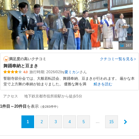
167
満足度の高いクチコミ
クチコミ一覧
を見る
舞踊奉納と豆まき
旅行時期: 2026/02
by
夏ミカン
4.0
誓願寺節分会では、大般若転読会、舞踊奉納、豆まきが行われます。 厳かな本
堂で上方舞の奉納が始まりました。 優雅な舞を満
続きを読む
アクセス
地下鉄京都市役所前駅から徒歩5分
1件目～20件目
を表示
（全283件中）
…
1
2
3
4
5
15