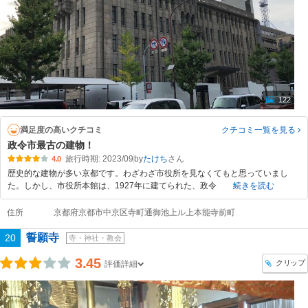
122
満足度の高いクチコミ
クチコミ一覧
を見る
政令市最古の建物！
旅行時期: 2023/09
by
たけち
4.0
歴史的な建物が多い京都です。わざわざ市役所を見なくてもと思っていまし
た。しかし、市役所本館は、1927年に建てられた、政令
続きを読む
住所
京都府京都市中京区寺町通御池上ル上本能寺前町
誓願寺
20
寺・神社・教会
3.45
クリップ
評価詳細