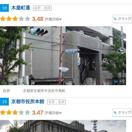
木屋町通
18
名所・史跡
3.48
クリップ
評価詳細
172
住所
京都府京都市中京区中島町
京都市役所本館
19
名所・史跡
3.47
クリップ
評価詳細