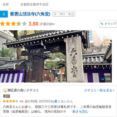
住所
京都府京都市中京区
紫雲山頂法寺(六角堂)
6
寺・神社・教会
3.88
クリップ
評価詳細
556
満足度の高いクチコミ
クチコミ一覧
を見る
初詣
旅行時期: 2025/01
by
夏ミカン
4.0
六角堂さんにお参り。 西国三十三所第18番札所です。 ご本尊の如意輪観世音
菩薩（如意輪観音）は秘仏。 境内の笑顔の十
続きを読む