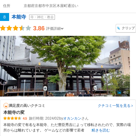
住所
京都府京都市中京区木屋町通沿い
本能寺
8
寺・神社・教会
3.86
クリップ
評価詳細
492
満足度の高いクチコミ
クチコミ一覧
を見る
本能寺の変
旅行時期: 2024/02
by
オカンカン
4.5
本能寺の変で有名な本能寺、ただ豊臣秀吉によって移転されたので、実際の場
所からは離れています。 ゲームなどの影響で若者
続きを読む