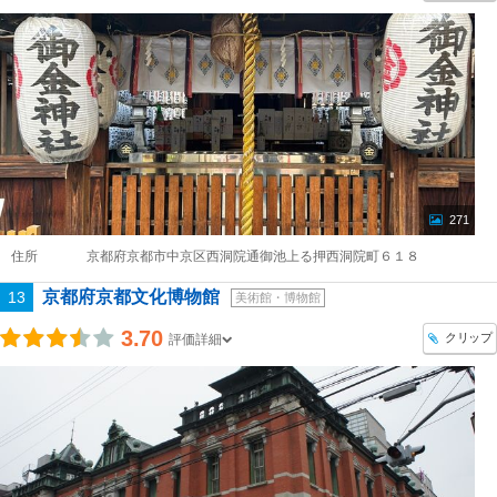
271
住所
京都府京都市中京区西洞院通御池上る押西洞院町６１８
京都府京都文化博物館
13
美術館・博物館
3.70
クリップ
評価詳細