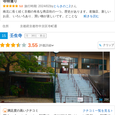
寺待通り
旅行時期: 2024/02
by
とらきのこ2
5.0
南北に長く続く京都の有名な商店街の一つ。歴史があります。老舗店、新しい
お店、 いろいろあり、買い物が楽しいです。どことな
続きを読む
住所
京都府京都市中京区寺町通
壬生寺
15
寺・神社・教会
3.55
クリップ
評価詳細
284
満足度の高いクチコミ
クチコミ一覧
を見る