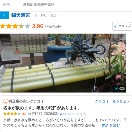
住所
京都府京都市中京区
錦天満宮
4
寺・神社・教会
3.96
クリップ
評価詳細
626
満足度の高いクチコミ
クチコミ一覧
を見る
名水が汲めます。専用の蛇口があります。
旅行時期: 2026/03
by
nomonomo
4.0
京都には名水を汲めるところがいくつかありますが、ここもその一つです。手
水のちょろちょろ水からくむのではなく、専用の水道の蛇
続きを読む