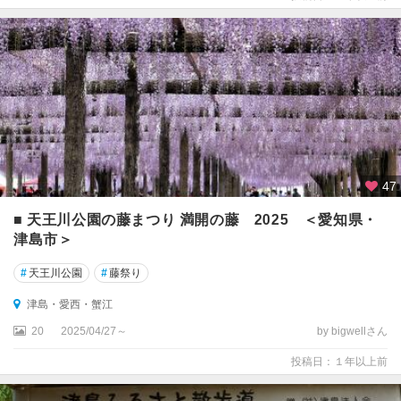
47
■ 天王川公園の藤まつり 満開の藤 2025 ＜愛知県・
津島市＞
#
天王川公園
#
藤祭り
津島・愛西・蟹江
20
2025/04/27～
by bigwellさん
投稿日：１年以上前