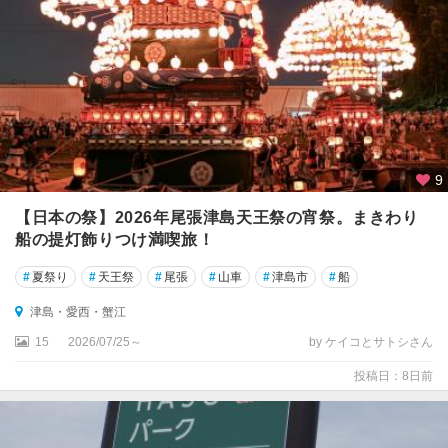
名
古
屋
一
宮
・
小
牧
9
・
犬
【日本の祭】2026年尾張津島天王祭の宵祭。まきわり
山
船の提灯飾りつけ満喫旅！
・
春
#
夏祭り
#
天王祭
#
尾張
#
山車
#
津島市
#
船
日
津島・愛西・蟹江
井
15
2026/07/25～
by ケイコとサトシさん
春
投稿日：8日前
日
井
一