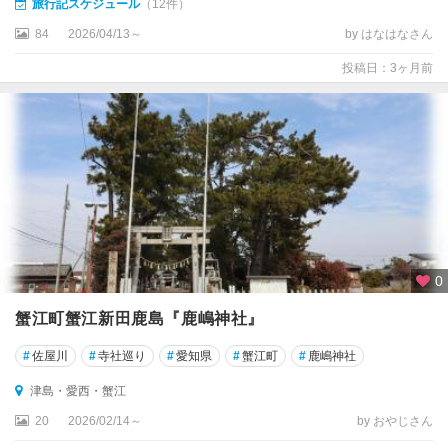
旅行記スケジュール
（12件）
吉
84
2026/04/13～
by はなはなさん
良
・
投稿日：3ヶ月前
西
浦
・
篠
島
知
多
半
島
0
・
セ
蟹江町蟹江新田鹿島『鹿嶋神社』
ン
ト
#
佐屋川
#
寺社巡り
#
愛知県
#
蟹江町
#
鹿嶋神社
レ
津島・愛西・蟹江
ア
20
2026/02/14～
by おやじさん
新