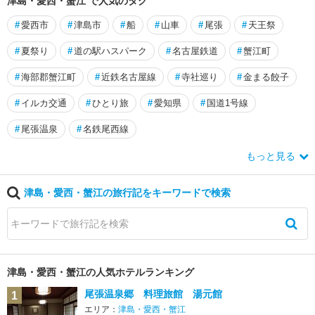
津島・愛西・蟹江 で人気のタグ
#
愛西市
#
津島市
#
船
#
山車
#
尾張
#
天王祭
#
夏祭り
#
道の駅ハスパーク
#
名古屋鉄道
#
蟹江町
#
海部郡蟹江町
#
近鉄名古屋線
#
寺社巡り
#
金まる餃子
#
イルカ交通
#
ひとり旅
#
愛知県
#
国道1号線
#
尾張温泉
#
名鉄尾西線
もっと見る
津島・愛西・蟹江の旅行記をキーワードで検索
津島・愛西・蟹江の人気ホテルランキング
尾張温泉郷 料理旅館 湯元館
1
エリア：
津島・愛西・蟹江