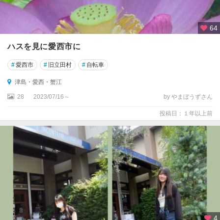
64
ハスを見に愛西市に
#
愛西市
#
旧立田村
#
自転車
津島・愛西・蟹江
28
2023/07/16～
by やまぼうずさん
投稿日：１年以上前
4