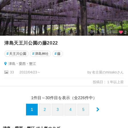
2
津島天王川公園の藤2022
#
天王川公園
#
津島神社
#
藤
津島・愛西・蟹江
33
2022/04/23～
by 名古屋のmisakoさん
投稿日：１年以上前
1
件目～
30
件目を表示（全
226
件中）
1
2
3
4
5