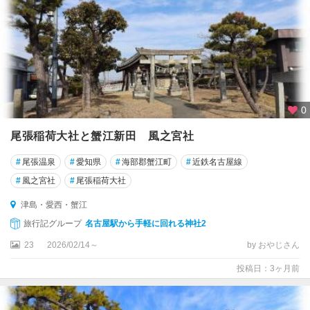
0
尾張稲荷大社と蟹江新田 風之宮社
#
尾張温泉
#
愛知県
#
海部郡蟹江町
#
近鉄名古屋線
#
風之宮社
#
尾張稲荷大社
津島・愛西・蟹江
旅行記グループ
名古屋駅から手軽に回れる神社2
23
2026/02/14～
by おやじさん
投稿日：3ヶ月前