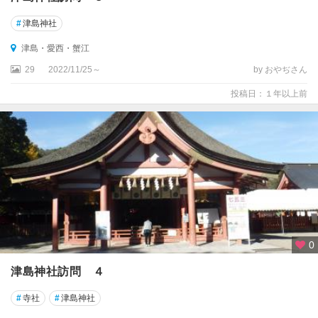
#
津島神社
津島・愛西・蟹江
29
2022/11/25～
by おやぢさん
投稿日：１年以上前
0
津島神社訪問 ４
#
寺社
#
津島神社