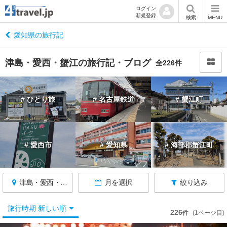
ログイン
新規登録
閉
検索
MENU
じ
る
愛知県の旅行記
津島・愛西・蟹江の旅行記・ブログ
全226件
愛
# ひとり旅
# 名古屋鉄道
# 蟹江町
知
へ
戻
る
# 愛西市
# 愛知県
# 海部郡蟹江町
愛
知
津島・愛西・蟹江
月を選択
絞り込み
す
べ
て
旅行時期 新しい順
226
件
(1ページ目)