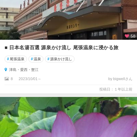
58
■ 日本名湯百選 源泉かけ流し 尾張温泉に浸かる旅
#
尾張温泉
#
温泉
#
源泉かけ流し
津島・愛西・蟹江
8
2023/10/01～
by bigwellさん
投稿日：１年以上前