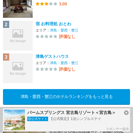
3.00
宿 お料理処 おとわ
2
エリア：
津島・愛西・蟹江
評価なし
津島ゲストハウス
3
エリア：
津島・愛西・蟹江
評価なし
津島・愛西・蟹江のホテルランキングをもっと見る
パームスプリングス 宮古島リゾート＜宮古島＞
【公式限定】1泊シンプルステイ
宿公式サイト
愛知のおすすめ情報
スポンサー提供
名古屋の人気お土産はコレ！話題の限定