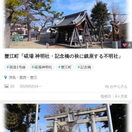
4
蟹江町「硴場 神明社・記念橋の袂に鎮座する不明社」
#
国道1号線
#
硴場神明社
#
蟹江町
#
記念橋
津島・愛西・蟹江
20
2026/02/14～
by おやじさん
投稿日：4ヶ月前