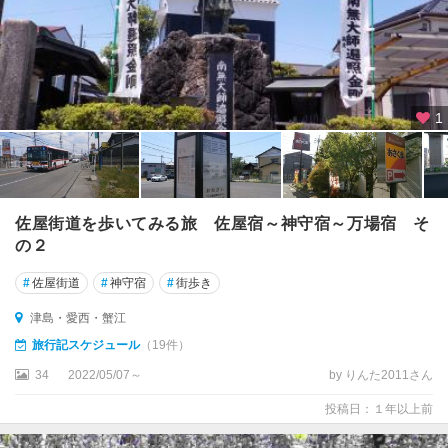
1
佐屋街道を歩いてみる旅 佐屋宿～神守宿～万場宿 そ
の２
#
佐屋街道
#
神守宿
#
街歩き
津島・愛西・蟹江
旅行記スケジュール
（19件）
34
2022/05/07～
by りんた2011さん
投稿日：１年以上前