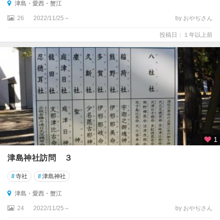
津島・愛西・蟹江
26
2022/11/25～
by おやぢさん
投稿日：１年以上前
1
津島神社訪問 ３
#
寺社
#
津島神社
津島・愛西・蟹江
24
2022/11/25～
by おやぢさん