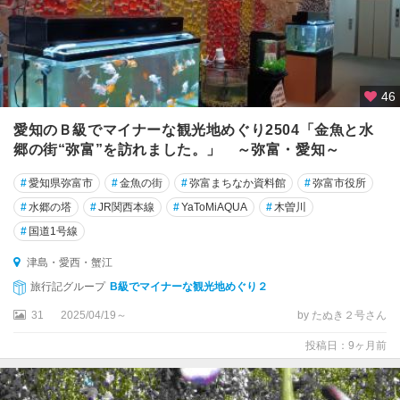
46
愛知のＢ級でマイナーな観光地めぐり2504「金魚と水
郷の街“弥富”を訪れました。」 ～弥富・愛知～
#
愛知県弥富市
#
金魚の街
#
弥富まちなか資料館
#
弥富市役所
#
水郷の塔
#
JR関西本線
#
YaToMiAQUA
#
木曽川
#
国道1号線
津島・愛西・蟹江
旅行記グループ
B級でマイナーな観光地めぐり２
31
2025/04/19～
by たぬき２号さん
投稿日：9ヶ月前