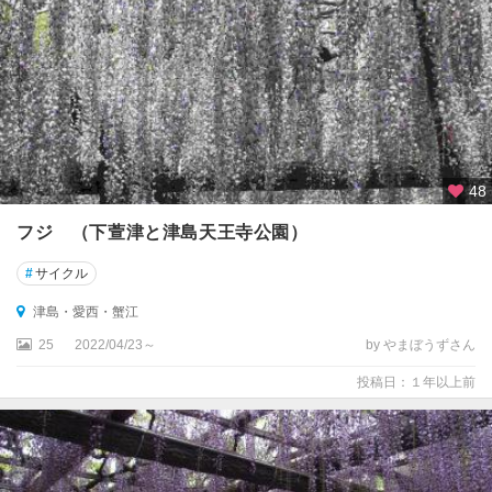
48
フジ （下萱津と津島天王寺公園）
#
サイクル
津島・愛西・蟹江
25
2022/04/23～
by やまぼうずさん
投稿日：１年以上前