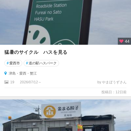
宮
小
牧
犬
山
44
猛暑のサイクル ハスを見る
稲
沢
#
愛西市
#
道の駅ハスパーク
・
清
津島・愛西・蟹江
須
19
2026/07/12～
by やまぼうずさん
岩
投稿日：12日前
倉
・
江
南
津