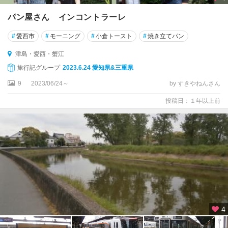
パン屋さん インコントラーレ
#
愛西市
#
モーニング
#
小倉トースト
#
焼き立てパン
津島・愛西・蟹江
旅行記グループ
2023.6.24 愛知県&三重県
9
2023/06/24～
by すきやねんさん
投稿日：１年以上前
4