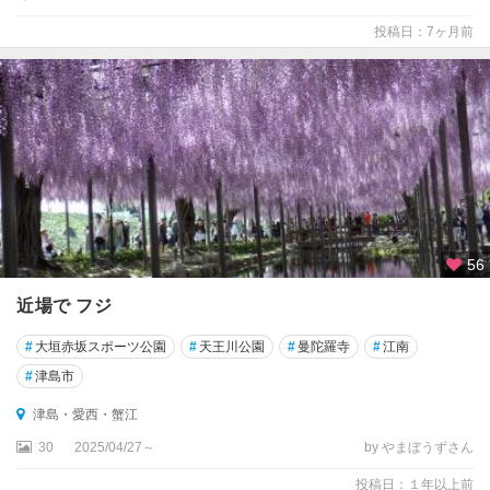
投稿日：7ヶ月前
56
近場で フジ
#
大垣赤坂スポーツ公園
#
天王川公園
#
曼陀羅寺
#
江南
#
津島市
津島・愛西・蟹江
30
2025/04/27～
by やまぼうずさん
投稿日：１年以上前