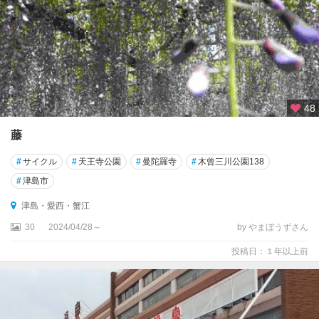
48
藤
#
サイクル
#
天王寺公園
#
曼陀羅寺
#
木曾三川公園138
#
津島市
津島・愛西・蟹江
30
2024/04/28～
by やまぼうずさん
投稿日：１年以上前