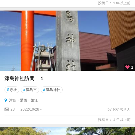
投稿日：１年以上前
1
津島神社訪問 １
#
寺社
#
津島市
#
津島神社
津島・愛西・蟹江
28
2022/10/28～
by おやぢさん
投稿日：１年以上前