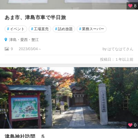
8
あま市、津島市車で半日旅
#
イベント
#
工場直売
#
詰め放題
#
業務スーパー
津島・愛西・蟹江
9
2023/03/04～
by はてなはてさん
投稿日：１年以上前
0
津島神社訪問 ５