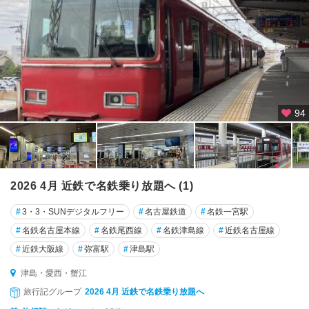
三
河
安
城
・
刈
谷
94
豊
橋
・
豊
川
2026 4月 近鉄で名鉄乗り放題へ (1)
・
渥
#
3・3・SUNデジタルフリー
#
名古屋鉄道
#
名鉄一宮駅
美
#
名鉄名古屋本線
#
名鉄尾西線
#
名鉄津島線
#
近鉄名古屋線
半
島
#
近鉄大阪線
#
弥富駅
#
津島駅
津島・愛西・蟹江
蒲
郡
旅行記グループ
2026 4月 近鉄で名鉄乗り放題へ
・