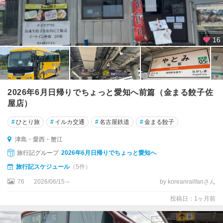
島
・
愛
西
16
・
蟹
江
豊
2026年6月日帰りでちょっと愛知へ前篇（金まる餃子佐
田
屋店）
・
瀬
#
ひとり旅
#
イルカ交通
#
名古屋鉄道
#
金まる餃子
戸
・
津島・愛西・蟹江
香
旅行記グループ
2026年6月日帰りでちょっと愛知へ
嵐
旅行記スケジュール
（5件）
渓
76
2026/06/15～
by koreanrailfanさん
岡
投稿日：1ヶ月前
崎
・