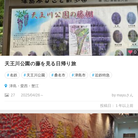
0
天王川公園の藤を見る日帰り旅
#
名鉄
#
天王川公園
#
桑名市
#
津島市
#
近鉄特急
津島・愛西・蟹江
27
2025/04/26～
by mayuさん
投稿日：１年以上前