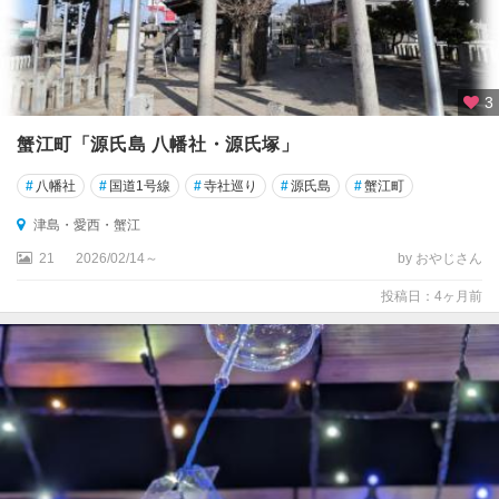
3
蟹江町「源氏島 八幡社・源氏塚」
#
八幡社
#
国道1号線
#
寺社巡り
#
源氏島
#
蟹江町
津島・愛西・蟹江
21
2026/02/14～
by おやじさん
投稿日：4ヶ月前