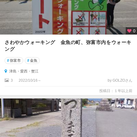
0
さわやかウォーキング 金魚の町、弥富市内をウォーキ
ング
#
弥富市
#
金魚
津島・愛西・蟹江
3
2022/10/16～
by GOLZOさん
投稿日：１年以上前