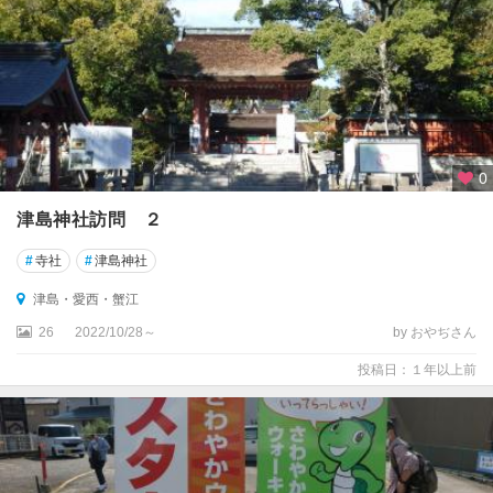
0
津島神社訪問 ２
#
寺社
#
津島神社
津島・愛西・蟹江
26
2022/10/28～
by おやぢさん
投稿日：１年以上前