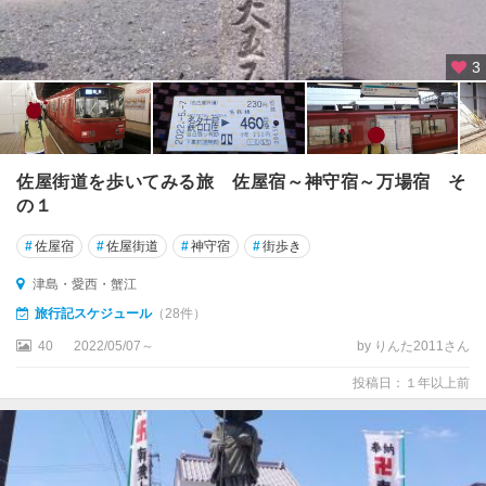
3
佐屋街道を歩いてみる旅 佐屋宿～神守宿～万場宿 そ
の１
#
佐屋宿
#
佐屋街道
#
神守宿
#
街歩き
津島・愛西・蟹江
旅行記スケジュール
（28件）
40
2022/05/07～
by りんた2011さん
投稿日：１年以上前