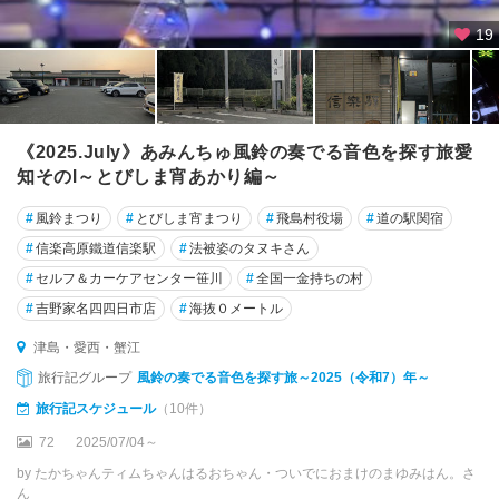
19
《2025.July》あみんちゅ風鈴の奏でる音色を探す旅愛
知そのⅠ～とびしま宵あかり編～
#
風鈴まつり
#
とびしま宵まつり
#
飛島村役場
#
道の駅関宿
#
信楽高原鐵道信楽駅
#
法被姿のタヌキさん
#
セルフ＆カーケアセンター笹川
#
全国一金持ちの村
#
吉野家名四四日市店
#
海抜０メートル
津島・愛西・蟹江
旅行記グループ
風鈴の奏でる音色を探す旅～2025（令和7）年～
旅行記スケジュール
（10件）
72
2025/07/04～
by たかちゃんティムちゃんはるおちゃん・ついでにおまけのまゆみはん。さ
ん