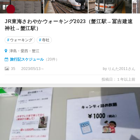
JR東海さわやかウォーキング2023（蟹江駅→冨吉建速
神社→蟹江駅）
#
ウォーキング
#
寺社
津島・愛西・蟹江
旅行記スケジュール
（20件）
35
2023/05/13～
by りんた2011さん
投稿日：１年以上前