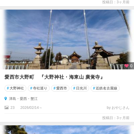
投稿日：3ヶ月前
城
・
鳳
来
・
湯
谷
0
愛西市大野町 『大野神社・海東山 廣覚寺』
#
大野神社
#
寺社巡り
#
愛西市
#
日光川
#
近鉄名古屋線
津島・愛西・蟹江
23
2026/02/14～
by おやじさん
投稿日：3ヶ月前