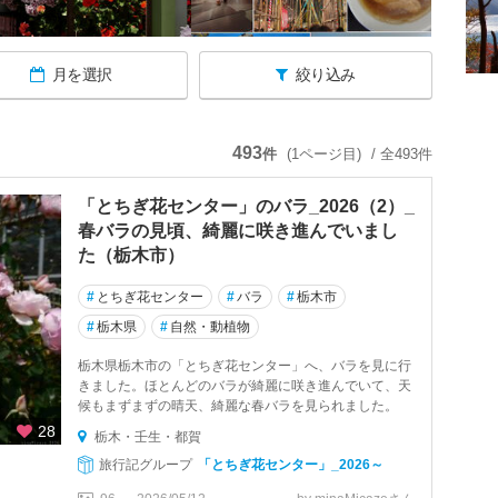
月を選択
絞り込み
493
件
(1ページ目)
/ 全493件
「とちぎ花センター」のバラ_2026（2）_
春バラの見頃、綺麗に咲き進んでいまし
た（栃木市）
#
とちぎ花センター
#
バラ
#
栃木市
#
栃木県
#
自然・動植物
栃木県栃木市の「とちぎ花センター」へ、バラを見に行
きました。ほとんどのバラが綺麗に咲き進んでいて、天
候もまずまずの晴天、綺麗な春バラを見られました。
28
栃木・壬生・都賀
旅行記グループ
「とちぎ花センター」_2026～