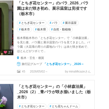
「とちぎ花センター」のバラ_2026_バラ
園は未だ咲き初め、展示温室は見頃です
（栃木市）
#
とちぎ花センター
#
バラ
#
展示温室
#
栃木市
#
栃木県
#
自然・動植物
栃木県栃木市の「とちぎ花センター」で「小林森治展」
を見た後、バラ園と展示温室のバラを見てきました。バ
ラ園（大花壇の周りの露地のバラ）は未だ咲き初めで、
ほとんどがツボミで...
27
栃木・壬生・都賀
旅行記グループ
「とちぎ花センター」_2026～
45
2026/05/02～
by minaMicazeさん
「とちぎ花センター」の「小林森治展」
_2026（2）_青バラが咲き揃いました（栃
木市）
#
とちぎ花センター
#
とち花ちゃんドーム