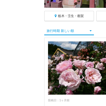
栃木・壬生・都賀
栃木へ戻る
旅行時期 新しい順
栃木すべて
宇都宮
那須・塩原
日光
鬼怒川・川治・湯西川
小山・佐野・足尾
小山
鹿沼
投稿日：1ヶ月前