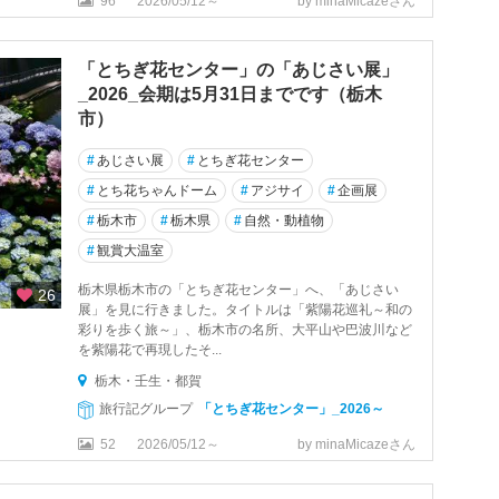
96
2026/05/12～
by minaMicazeさん
「とちぎ花センター」の「あじさい展」
_2026_会期は5月31日までです（栃木
市）
#
あじさい展
#
とちぎ花センター
#
とち花ちゃんドーム
#
アジサイ
#
企画展
#
栃木市
#
栃木県
#
自然・動植物
#
観賞大温室
栃木県栃木市の「とちぎ花センター」へ、「あじさい
26
展」を見に行きました。タイトルは「紫陽花巡礼～和の
彩りを歩く旅～」、栃木市の名所、大平山や巴波川など
を紫陽花で再現したそ...
栃木・壬生・都賀
旅行記グループ
「とちぎ花センター」_2026～
52
2026/05/12～
by minaMicazeさん