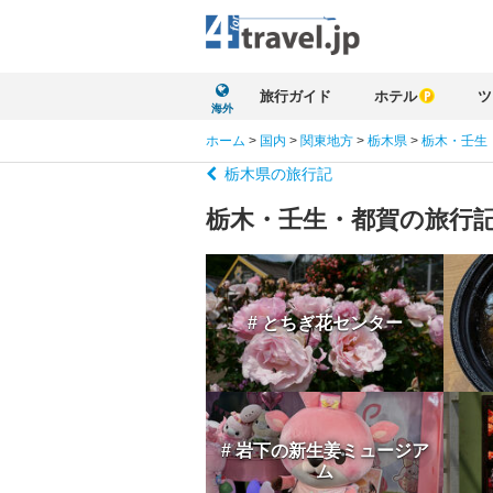
旅行ガイド
ホテル
ツ
海外
ホーム
>
国内
>
関東地方
>
栃木県
>
栃木・壬生
栃木県の旅行記
栃木・壬生・都賀の旅行
# とちぎ花センター
# 岩下の新生姜ミュージア
ム