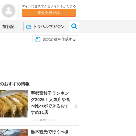
マイルに交換できるポイントがたまる
新規会員登録
×
旅行記
トラベルマガジン
旅の計画を作成する
のおすすめ情報
宇都宮餃子ランキン
グ2026！人気店や食
べ比べができるおす
すめ11店
トラベルマガジン
栃木観光で行くべき