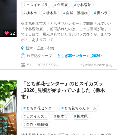
#
ヒスイカズラ
#
企画展
#
小林森治
#
栃木市
#
栃木県
#
自然・動植物
#
青バラ
栃木県栃木市の「とちぎ花センター」で開催されていた
「小林森治展」、前回訪れたのは、この企画展が始まっ
22
て２日目で、展示されていた青いバラの多くが、まだツ
ボミ、あまり咲いて...
栃木・壬生・都賀
旅行記グループ
「とちぎ花センター」_2026～
51
2026/05/02～
by minaMicazeさん
「とちぎ花センター」のヒスイカズラ
_2026_見頃が始まっていました（栃木
市）
#
とちぎ花センター
#
とち花ちゃんドーム
#
ヒスイカズラ
#
栃木市
#
栃木県
#
自然・動植物