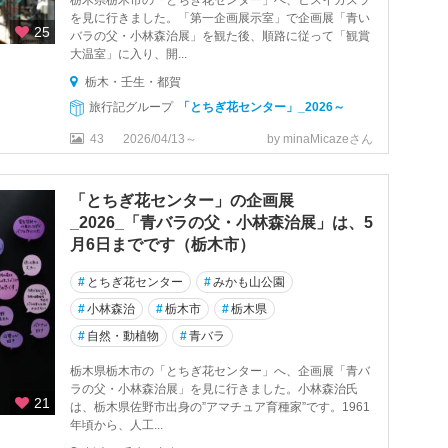
栃木県栃木市の「とちぎ花センター」へ、ヒスイカズラ
を見に行きました。「第一企画展示室」で企画展「青い
25
バラの父・小林森治展」を観た後、順路に従って「観賞
大温室」に入り、開...
栃木・壬生・都賀
旅行記グループ
「とちぎ花センター」_2026～
43
2026/04/13～
by minaMicazeさん
「とちぎ花センター」の企画展
_2026_「青バラの父・小林森治展」は、5
月6日までです（栃木市）
#
とちぎ花センター
#
みかも山公園
#
小林森治
#
栃木市
#
栃木県
#
自然・動植物
#
青バラ
栃木県栃木市の「とちぎ花センター」へ、企画展「青バ
ラの父・小林森治展」を見に行きました。小林森治氏
21
は、栃木県佐野市出身の”アマチュア育種家”です。1961
年頃から、人工...