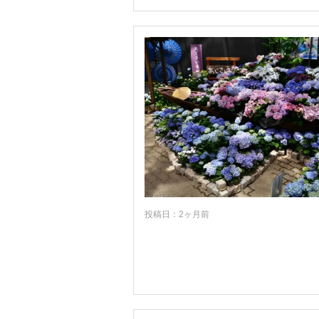
足尾
栃木・壬生・都賀
足利
佐野
大田原・矢板・真岡・益子
投稿日：2ヶ月前