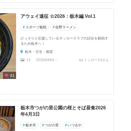
アウェイ遠征 ☆2026：栃木編 Vol.1
#
スポーツ観戦
#
佐野ラーメン
ひっそりと応援しているサッカークラブの試合を観戦す
るため栃木へ！
栃木・壬生・都賀
13
2026/04/04～
by トンロー13さん
41
栃木市つがの里公園の桜とそば昼食2026
年4月3日
#
栃木市
#
つがの里
#
いづるや