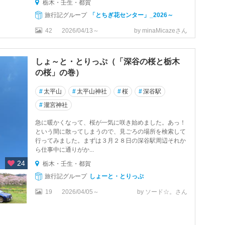
栃木・壬生・都賀
旅行記グループ
「とちぎ花センター」_2026～
42
2026/04/13～
by minaMicazeさん
しょ～と・とりっぷ（「深谷の桜と栃木
の桜」の巻）
#
太平山
#
太平山神社
#
桜
#
深谷駅
#
瀧宮神社
急に暖かくなって、桜が一気に咲き始めました。あっ！
という間に散ってしまうので、見ごろの場所を検索して
行ってみました。まずは３月２８日の深谷駅周辺それか
ら仕事中に通りがか...
24
栃木・壬生・都賀
旅行記グループ
しょーと・とりっぷ
19
2026/04/05～
by ソード☆。さん