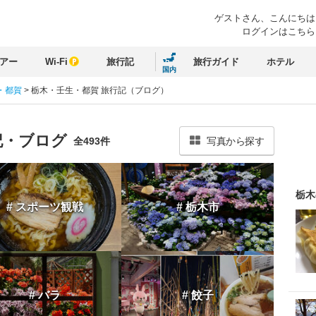
ゲストさん、
こんにちは
ログインはこちら
アー
Wi-Fi
旅行記
旅行ガイド
ホテル
国内
・都賀
>
栃木・壬生・都賀 旅行記（ブログ）
記・ブログ
全493件
写真から探す
栃木
# スポーツ観戦
# 栃木市
# バラ
# 餃子