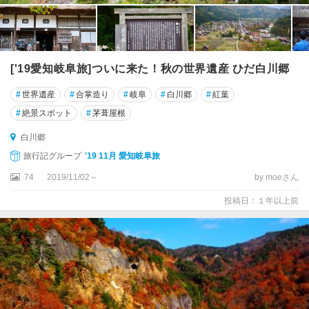
['19愛知岐阜旅]ついに来た！秋の世界遺産 ひだ白川郷
#
世界遺産
#
合掌造り
#
岐阜
#
白川郷
#
紅葉
#
絶景スポット
#
茅葺屋根
白川郷
旅行記グループ
'19 11月 愛知岐阜旅
74
2019/11/02～
by moeさん
投稿日：１年以上前