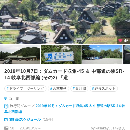
46
2019年10月7日：ダムカード収集-45 ＆ 中部道の駅SR-
14 岐阜北西部編 (その2) 「道...
#
ドライブ・ツーリング
#
合掌集落
#
白川郷
#
絶景スポット
白川郷
旅行記グループ
2019年10月：ダムカード収集-45 ＆ 中部道の駅SR-14 岐
阜北西部編
旅行記スケジュール
（15件）
58
2019/10/07～
by kasakayu6149さん