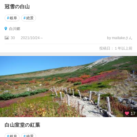
冠雪の白山
平
湯
#
岐阜
#
絶景
温
白川郷
泉
30
2021/10/24～
by maitakeさん
新
投稿日：１年以上前
穂
高
温
泉
飛
騨
高
山
・
17
古
川
白山室堂の紅葉
#
岐阜
#
絶景