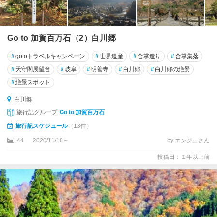
Go to 加賀百万石（2）白川郷
#
gotoトラベルキャンペーン
#
世界遺産
#
合掌造り
#
合掌集落
#
天守閣展望台
#
岐阜
#
明善寺
#
白川郷
#
白川郷の絶景
#
絶景スポット
白川郷
旅行記グループ
Go to 加賀百万石
旅行記スケジュール
（13件）
44
2020/11/18～
by エンジュさん
投稿日：１年以上前