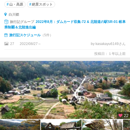
・
#
山・高原
#
絶景スポット
ひ
る
白川郷
が
旅行記グループ
2022年8月：ダムカード収集-72 & 北陸道の駅SR-01 岐阜
の
県制覇＆北陸進出編
高
旅行記スケジュール
（5件）
原
27
2022/08/27～
by kasakayu6149さん
下
投稿日：１年以上前
呂
・
濁
河
・
鈴
蘭
高
原
22
飛
騨