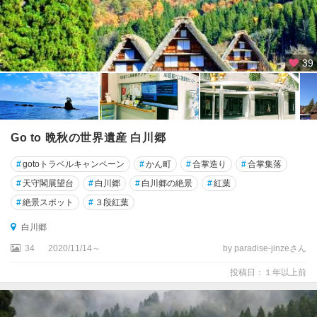
39
Go to 晩秋の世界遺産 白川郷
#
gotoトラベルキャンペーン
#
かん町
#
合掌造り
#
合掌集落
#
天守閣展望台
#
白川郷
#
白川郷の絶景
#
紅葉
#
絶景スポット
#
３段紅葉
白川郷
34
2020/11/14～
by paradise-jinzeさん
投稿日：１年以上前