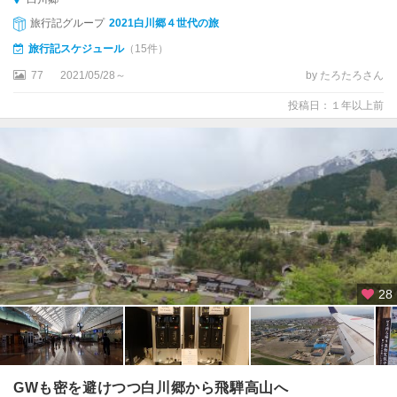
旅行記グループ
2021白川郷４世代の旅
旅行記スケジュール
（15件）
77
2021/05/28～
by たろたろさん
投稿日：１年以上前
28
GWも密を避けつつ白川郷から飛騨高山へ