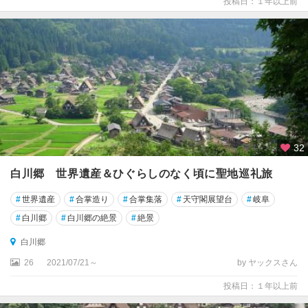
投稿日：１年以上前
32
白川郷 世界遺産＆ひぐらしのなく頃に聖地巡礼旅
#
世界遺産
#
合掌造り
#
合掌集落
#
天守閣展望台
#
岐阜
#
白川郷
#
白川郷の絶景
#
絶景
白川郷
26
2021/07/21～
by ヤックスさん
投稿日：１年以上前