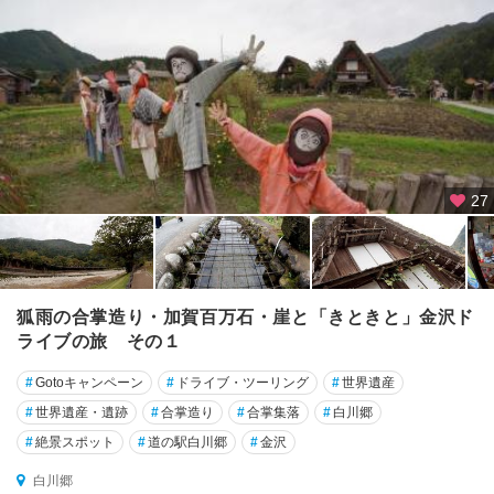
27
狐雨の合掌造り・加賀百万石・崖と「きときと」金沢ド
ライブの旅 その１
#
Gotoキャンペーン
#
ドライブ・ツーリング
#
世界遺産
#
世界遺産・遺跡
#
合掌造り
#
合掌集落
#
白川郷
#
絶景スポット
#
道の駅白川郷
#
金沢
白川郷