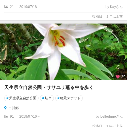
21
2019/07/18～
by Kayさん
投稿日：１年以上前
29
天生県立自然公園・ササユリ薫る中を歩く
#
天生県立自然公園
#
岐阜
#
絶景スポット
白川郷
91
2019/07/16～
by belleduneさん
投稿日：１年以上前