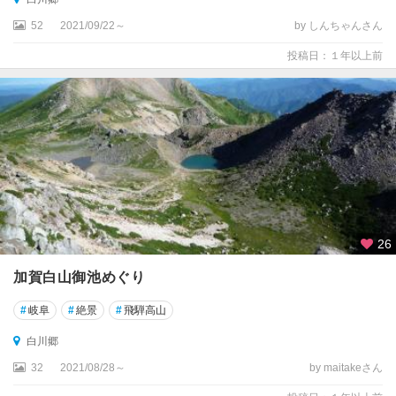
52
2021/09/22～
by しんちゃんさん
投稿日：１年以上前
26
加賀白山御池めぐり
#
岐阜
#
絶景
#
飛騨高山
白川郷
32
2021/08/28～
by maitakeさん