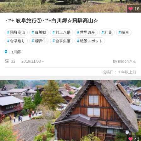
16
･:*+.岐阜旅行①･:*+白川郷☆飛騨高山☆
#
飛騨高山
#
白川郷
#
郡上八幡
#
世界遺産
#
紅葉
#
岐阜
#
合掌造り
#
飛騨牛
#
合掌集落
#
絶景スポット
白川郷
32
2019/11/08～
by midoriさん
投稿日：１年以上前
43