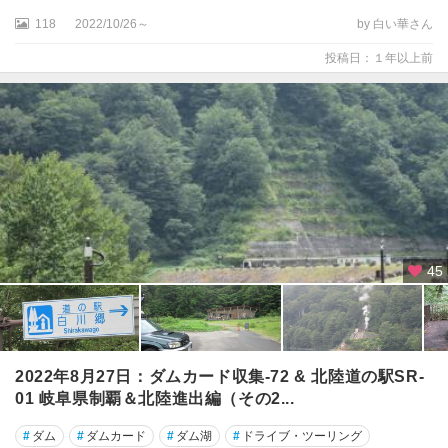
児
118
2022/10/26～
by 白い華さん
・
美
投稿日：１年以上前
濃
市
多
治
見
・
恵
那
・
45
中
津
川
郡
2022年8月27日：ダムカード収集-72 & 北陸道の駅SR-
上
01 岐阜県制覇＆北陸進出編（その2...
八
幡
#
ダム
#
ダムカード
#
ダム湖
#
ドライブ・ツーリング