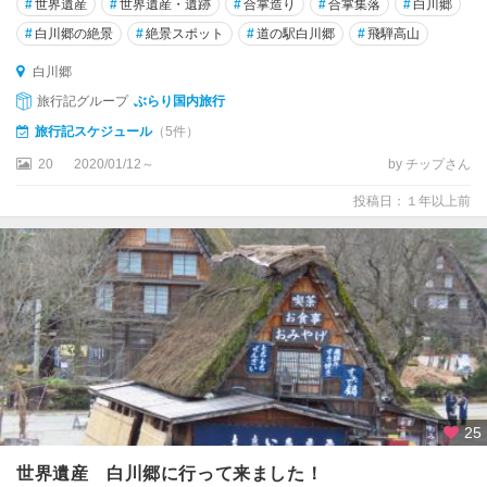
#
世界遺産
#
世界遺産・遺跡
#
合掌造り
#
合掌集落
#
白川郷
#
白川郷の絶景
#
絶景スポット
#
道の駅白川郷
#
飛騨高山
白川郷
旅行記グループ
ぶらり国内旅行
旅行記スケジュール
（5件）
20
2020/01/12～
by チップさん
投稿日：１年以上前
25
世界遺産 白川郷に行って来ました！