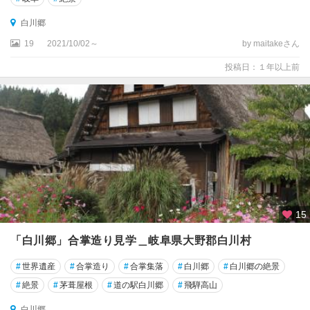
白川郷
19
2021/10/02～
by maitakeさん
投稿日：１年以上前
15
「白川郷」合掌造り見学＿岐阜県大野郡白川村
#
世界遺産
#
合掌造り
#
合掌集落
#
白川郷
#
白川郷の絶景
#
絶景
#
茅葺屋根
#
道の駅白川郷
#
飛騨高山
白川郷