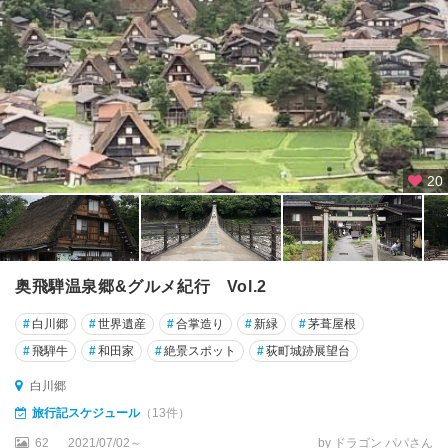
20
奥飛騨温泉郷&グルメ紀行 Vol.2
#
白川郷
#
世界遺産
#
合掌造り
#
新緑
#
茅葺屋根
#
飛騨牛
#
和田家
#
絶景スポット
#
荻町城跡展望台
白川郷
旅行記スケジュール
（13件）
62
2021/07/02～
by ドラゴン パパさん