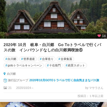
14
2020年 10月 岐阜・白川郷 Go Toトラベルで行くバ
スの旅 インバウンドなしの白川郷満喫旅⑥
#
白川郷
#
世界遺産
#
合掌造り
#
合掌集落
#
gotoトラベルキャンペーン
#
十右衛門
#
絶景スポット
白川郷
旅行記グループ
2020年10月GOTOトラベルで行く自由気ままなバス旅
21
2020/10/24～
by マサラさん
投稿日：１年以上前