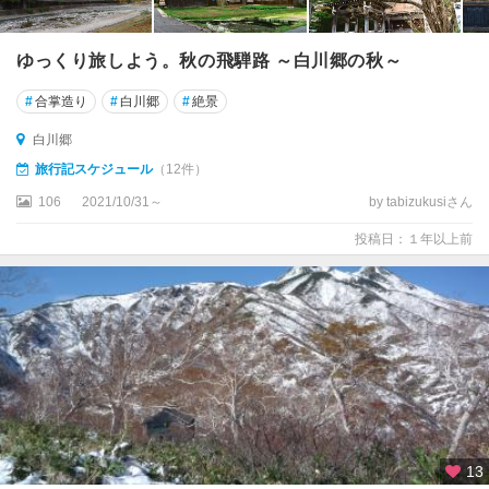
・
高
山
ゆっくり旅しよう。秋の飛騨路 ～白川郷の秋～
・
白
#
合掌造り
#
白川郷
#
絶景
川
郷
白川郷
旅行記スケジュール
（12件）
白
106
2021/10/31～
by tabizukusiさん
川
郷
投稿日：１年以上前
福
地
温
泉
・
新
平
湯
温
13
泉