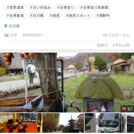
#
世界遺産
#
古い街並み
#
合掌造り
#
合掌造り民家園
#
合掌集落
#
白川郷
#
絶景
#
絶景スポット
#
飛騨牛
白川郷
119
2020/01/02～
by てらぴ～さん
投稿日：１年以上前
67