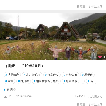
投稿日：１年以上前
0
白川郷 （’19年10月）
#
世界遺産
#
古い街並み
#
合掌造り
#
合掌集落
#
展望台
#
景観
#
白川郷
#
相倉合掌造り集落
#
絶景スポット
#
高山
白川郷
41
2019/10/06～
by KOJI・北九州さん
投稿日：１年以上前