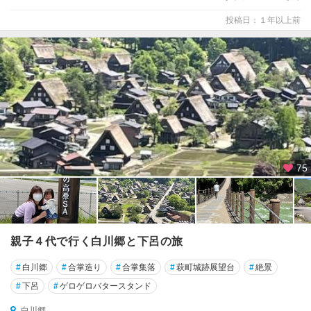
投稿日：１年以上前
75
親子４代で行く白川郷と下呂の旅
#
白川郷
#
合掌造り
#
合掌集落
#
萩町城跡展望台
#
絶景
#
下呂
#
ゲロゲロバタースタンド
白川郷