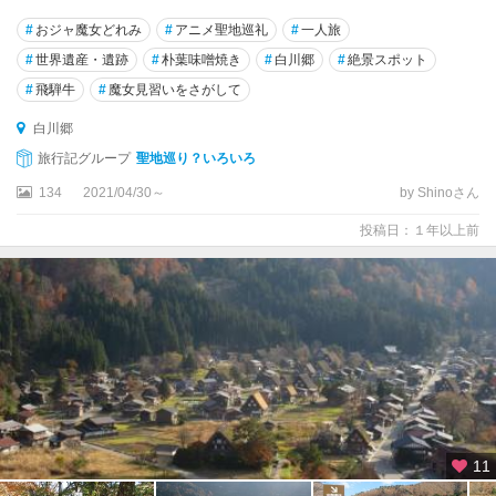
#
おジャ魔女どれみ
#
アニメ聖地巡礼
#
一人旅
#
世界遺産・遺跡
#
朴葉味噌焼き
#
白川郷
#
絶景スポット
#
飛騨牛
#
魔女見習いをさがして
白川郷
旅行記グループ
聖地巡り？いろいろ
134
2021/04/30～
by Shinoさん
投稿日：１年以上前
11