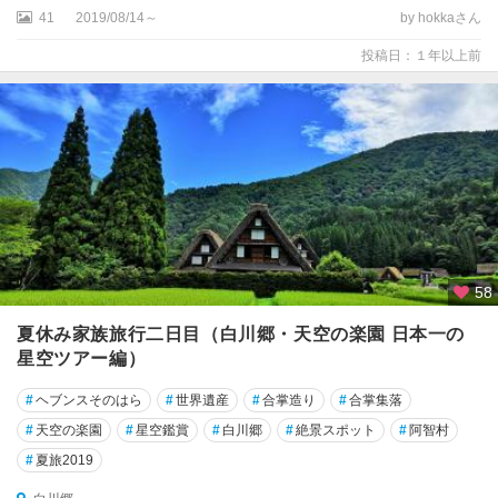
41
2019/08/14～
by hokkaさん
投稿日：１年以上前
58
夏休み家族旅行二日目（白川郷・天空の楽園 日本一の
星空ツアー編）
#
ヘブンスそのはら
#
世界遺産
#
合掌造り
#
合掌集落
#
天空の楽園
#
星空鑑賞
#
白川郷
#
絶景スポット
#
阿智村
#
夏旅2019