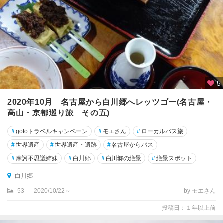
5
2020年10月 名古屋から白川郷へレッツゴー(名古屋・
高山・京都巡り旅 その五)
#
gotoトラベルキャンペーン
#
モエさん
#
ローカルバス旅
#
世界遺産
#
世界遺産・遺跡
#
名古屋からバス
#
摩訶不思議姉妹
#
白川郷
#
白川郷の絶景
#
絶景スポット
白川郷
53
2020/10/22～
by モエさん
投稿日：１年以上前