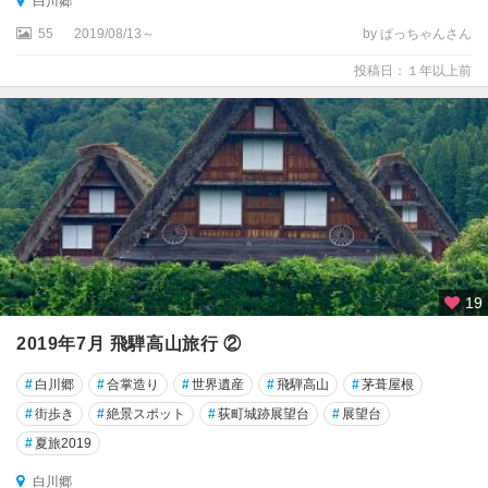
白川郷
55
2019/08/13～
by ぱっちゃんさん
投稿日：１年以上前
19
2019年7月 飛騨高山旅行 ②
#
白川郷
#
合掌造り
#
世界遺産
#
飛騨高山
#
茅葺屋根
#
街歩き
#
絶景スポット
#
荻町城跡展望台
#
展望台
#
夏旅2019
白川郷