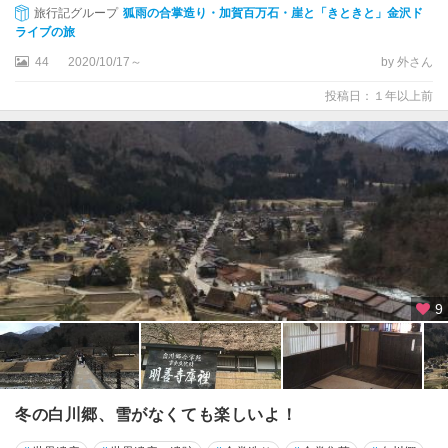
旅行記グループ
狐雨の合掌造り・加賀百万石・崖と「きときと」金沢ド
ライブの旅
44
2020/10/17～
by 外さん
投稿日：１年以上前
9
冬の白川郷、雪がなくても楽しいよ！