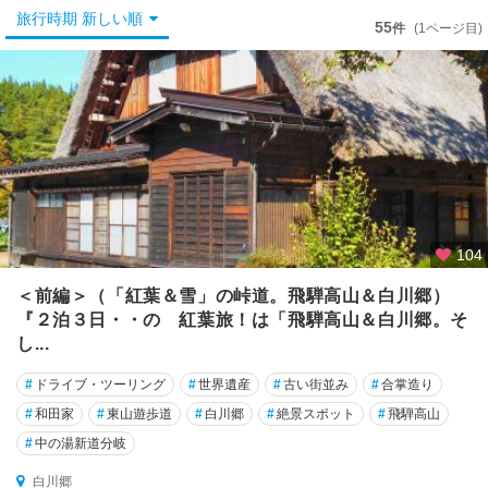
岐
旅行時期 新しい順
阜
55
件
(1ページ目)
・
羽
島
・
各
務
原
大
垣
104
・
＜前編＞（「紅葉＆雪」の峠道。飛騨高山＆白川郷）
養
『２泊３日・・の 紅葉旅！は「飛騨高山＆白川郷。そ
老
し...
美
#
ドライブ・ツーリング
#
世界遺産
#
古い街並み
#
合掌造り
濃
加
#
和田家
#
東山遊歩道
#
白川郷
#
絶景スポット
#
飛騨高山
茂
#
中の湯新道分岐
・
可
白川郷