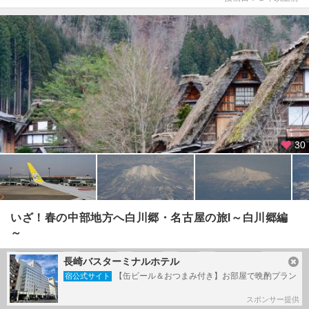
30
いざ！春の中部地方へ白川郷・名古屋の旅Ⅰ～白川郷編
～
#
古い街並み
#
合掌造り
#
白川郷
#
絶景
#
萩町展望台
長崎バスターミナルホテル
【缶ビール＆おつまみ付き】お部屋で晩酌プラン
宿公式サイト
#
飛騨牛
スポンサー提供
白川郷