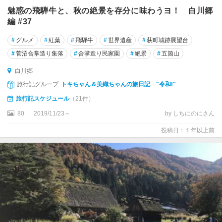
魅惑の飛騨牛と、秋の絶景を存分に味わうヨ！ 白川郷
編 #37
#
グルメ
#
紅葉
#
飛騨牛
#
世界遺産
#
荻町城跡展望台
#
菅沼合掌造り集落
#
合掌造り民家園
#
絶景
#
五箇山
白川郷
旅行記グループ
トキちゃん＆美織ちゃんの旅日記 "令和Ⅰ"
旅行記スケジュール
（21件）
80
2019/11/23～
by しちにのにさん
投稿日：１年以上前