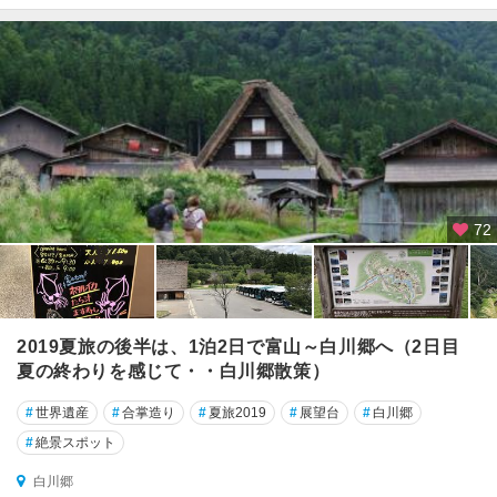
72
2019夏旅の後半は、1泊2日で富山～白川郷へ（2日目
夏の終わりを感じて・・白川郷散策）
#
世界遺産
#
合掌造り
#
夏旅2019
#
展望台
#
白川郷
#
絶景スポット
白川郷