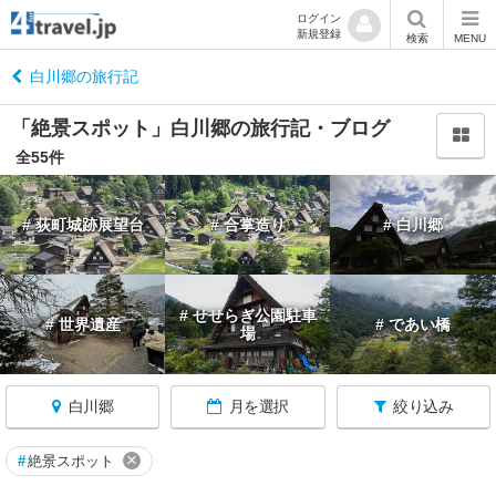
ログイン
新規登録
閉
検索
MENU
じ
る
白川郷の旅行記
「絶景スポット」白川郷の旅行記・ブログ
全55件
岐
# 荻町城跡展望台
# 合掌造り
# 白川郷
阜
へ
戻
る
# せせらぎ公園駐車
# 世界遺産
# であい橋
場
岐
阜
す
白川郷
月を選択
絞り込み
べ
て
×
#
絶景スポット