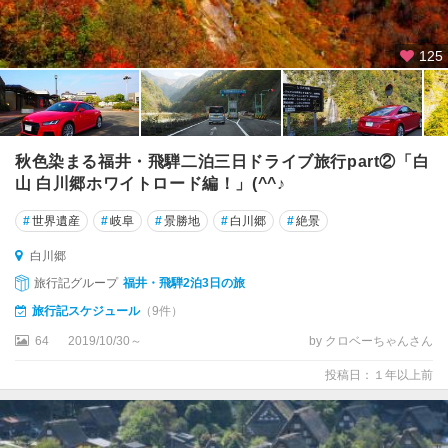
125
秋色染まる福井・飛騨二泊三日ドライブ旅行part②「白
山 白川郷ホワイトロード編！」(^^♪
#
世界遺産
#
岐阜
#
景勝地
#
白川郷
#
絶景
白川郷
旅行記グループ
福井・飛騨2泊3日の旅
旅行記スケジュール
（9件）
64
2019/10/30～
by クロベーちゃんさん
投稿日：１年以上前