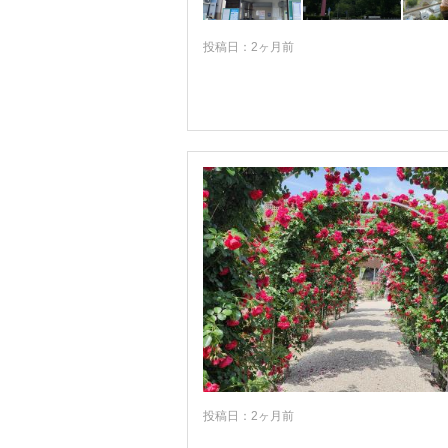
美濃加茂
多治見・恵那・中津川
投稿日：2ヶ月前
郡上八幡・ひるがの高原
下呂・濁河・鈴蘭高原
飛騨・高山・白川郷
投稿日：2ヶ月前