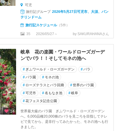
可児
旅行記グループ
2026年5月27日可児市、大須、バン
テリンドーム
旅行記スケジュール
（5件）
35
2026/05/27～
by SAKURAHANAさん
岐阜 花の楽園・ワールドローズガーデ
ンでバラ！！そしてモネの池へ
#
ぎふワールド・ローズガーデン
#
バラ
#
バラ園
#
モネの池
#
ローズテラスとバラ回廊
#
世界のバラ園
#
可児市
#
名もなき池
#
岐阜
#
花フェスタ記念公園
14
世界最大級のバラ園 ぎふワールド・ローズガーデン
へ。6,000品種20,000株のバラを見ごろを目指してテレ
ビで見てから、是非行ってみたかった、モネの池へも行
きました。