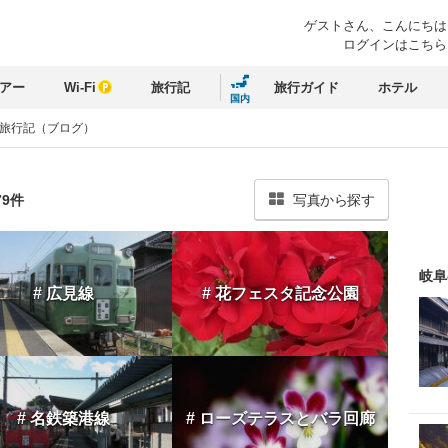
ゲストさん、
こんにちは
ログインはこちら
アー
Wi-Fi
旅行記
旅行ガイド
ホテル
国内
 旅行記（ブログ）
79件
写真から探す
岐阜
# 広見線
# 花フェスタ記念公園
# 名鉄築港線
# ローズテラスとバラ回廊