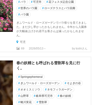
#
バラ
#
可児市
#
花フェスタ記念公園
#
世界のバラ園
#
ローズテラスとバラ回廊
#
バラ園
ぎふワールド・ローズガーデンでバラ祭りを見てきまし
た。まだ少し早かったかもしれません。今年から入園券
10
が大幅値上げされ若干お客さんは減ったかもしれませ
ん。
可児
69
2026/05/13～
by toshiさん
春の妖精とも呼ばれる雪割草を見に行
く。
#
Springephemeral
#
ぎふワールド・ローズガーデン
#
そよぎの谷
#
オオミスミソウ
#
ネモフィラガーデン
#
山野草
#
岐阜県可児市
#
春の妖精
#
蜷川実花
#
雪割草