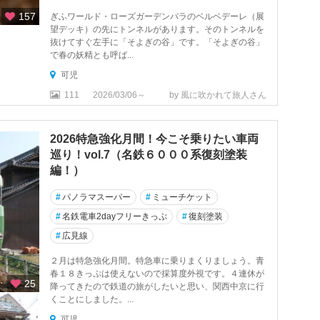
157
ぎふワールド・ローズガーデンバラのベルベデーレ（展
望デッキ）の先にトンネルがあります。そのトンネルを
抜けてすぐ左手に「そよぎの谷」です。「そよぎの谷」
で春の妖精とも呼ば...
可児
111
2026/03/06～
by 風に吹かれて旅人さん
2026特急強化月間！今こそ乗りたい車両
巡り！vol.7（名鉄６０００系復刻塗装
編！）
#
パノラマスーパー
#
ミューチケット
#
名鉄電車2dayフリーきっぷ
#
復刻塗装
#
広見線
２月は特急強化月間。特急車に乗りまくりましょう。青
春１８きっぷは使えないので採算度外視です。４連休が
25
降ってきたので鉄道の旅がしたいと思い、関西中京に行
くことにしました。...
可児