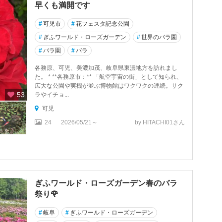
早くも満開です
#
可児市
#
花フェスタ記念公園
#
ぎふワールド・ローズガーデン
#
世界のバラ園
#
バラ園
#
バラ
各務原、可児、美濃加茂、岐阜県東濃地方を訪れまし
た。 * **各務原市：** 「航空宇宙の街」として知られ、
広大な公園や実機が並ぶ博物館はワクワクの連続。サク
53
ラやイチョ...
可児
24
2026/05/21～
by HITACHI01さん
ぎふワールド・ローズガーデン春のバラ
祭り🌹
#
岐阜
#
ぎふワールド・ローズガーデン