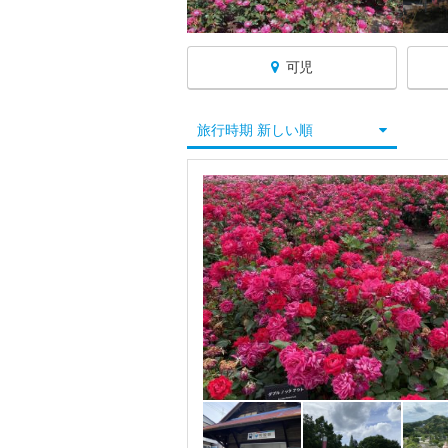
可児
岐阜へ戻る
旅行時期 新しい順
岐阜すべて
岐阜・羽島・各務原
大垣・養老
美濃加茂・可児・美濃市
川辺・八百津
関
美濃市
可児