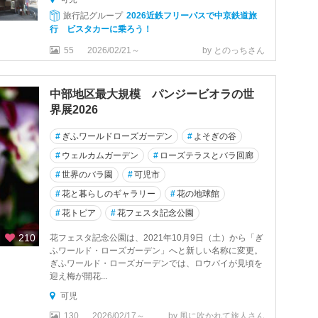
旅行記グループ
2026近鉄フリーパスで中京鉄道旅
行 ビスタカーに乗ろう！
55
2026/02/21～
by とのっちさん
中部地区最大規模 パンジービオラの世
界展2026
#
ぎふワールドローズガーデン
#
よそぎの谷
#
ウェルカムガーデン
#
ローズテラスとバラ回廊
#
世界のバラ園
#
可児市
#
花と暮らしのギャラリー
#
花の地球館
#
花トピア
#
花フェスタ記念公園
210
花フェスタ記念公園は、2021年10月9日（土）から「ぎ
ふワールド・ローズガーデン」へと新しい名称に変更。
ぎふワールド・ローズガーデンでは、ロウバイが見頃を
迎え梅が開花...
可児
130
2026/02/17～
by 風に吹かれて旅人さん