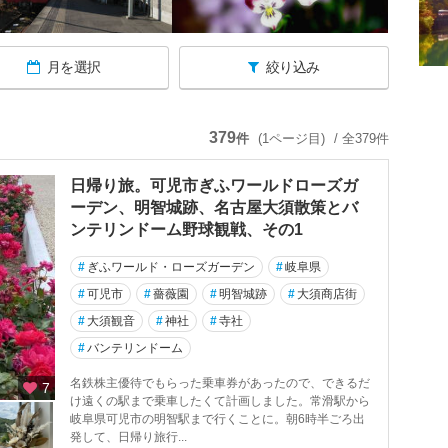
月を選択
絞り込み
379
件
(1ページ目)
/ 全379件
日帰り旅。可児市ぎふワールドローズガ
ーデン、明智城跡、名古屋大須散策とバ
ンテリンドーム野球観戦、その1
#
ぎふワールド・ローズガーデン
#
岐阜県
#
可児市
#
薔薇園
#
明智城跡
#
大須商店街
#
大須観音
#
神社
#
寺社
#
バンテリンドーム
名鉄株主優待でもらった乗車券があったので、できるだ
7
け遠くの駅まで乗車したくて計画しました。常滑駅から
岐阜県可児市の明智駅まで行くことに。朝6時半ごろ出
発して、日帰り旅行...