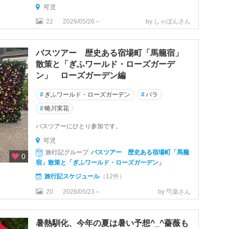
可児
22
2026/05/26～
by しゃぼんさん
バスツアー 歴史ある宿場町「馬籠宿」
散策と「ぎふワールド・ローズガーデ
ン」 ローズガーデン編
#
ぎふワールド・ローズガーデン
#
バラ
#
蜷川実花
バスツアーにひとり参加です。
可児
旅行記グループ
バスツアー 歴史ある宿場町「馬籠
0
宿」散策と「ぎふワールド・ローズガーデン」
旅行記スケジュール
（12件）
20
2026/05/23～
by 芍薬さん
暑熱馴化、今年の夏は暑い予想^_^薔薇も