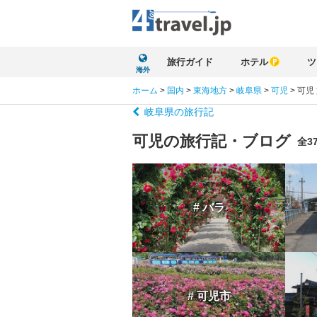
旅行ガイド
ホテル
ツ
海外
ホーム
>
国内
>
東海地方
>
岐阜県
>
可児
>
可児
岐阜県の旅行記
可児の旅行記・ブログ
全3
# バラ
# 可児市