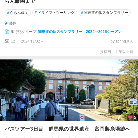
らん藤岡まで
#
ららん藤岡
#
ドライブ・ツーリング
#
関東道の駅スタンプラリー
藤岡
旅行記グループ
関東道の駅スタンプラリー 2024～2025シーズン
12
2024/11/02～
by springさん
投稿日：１年以上前
9
バスツアー3日目 群馬県の世界遺産 富岡製糸場跡へ