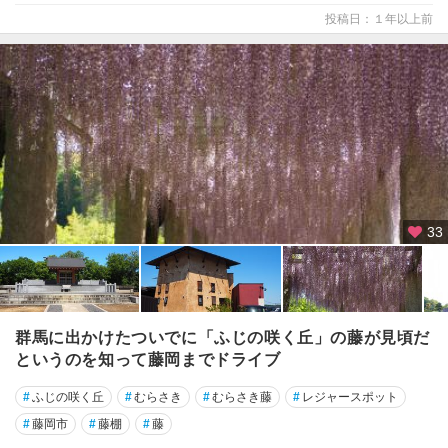
投稿日：１年以上前
33
群馬に出かけたついでに「ふじの咲く丘」の藤が見頃だ
というのを知って藤岡までドライブ
#
ふじの咲く丘
#
むらさき
#
むらさき藤
#
レジャースポット
#
藤岡市
#
藤棚
#
藤