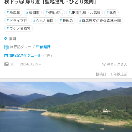
秋ドラ⑤ 帰り道［聖地巡礼・ひとり焼肉］
#
群馬県
#
藤岡市
#
聖地巡礼
#
JR両毛線・八高線
#
豚肉
#
ドライブ行
#
ららん藤岡
#
昼飲み
#
群馬県立伊香保森林公園
#
ワシノ巣風穴
藤岡
旅行記グループ
甲信越行
旅行記スケジュール
（4件）
20
2024/10/19～
by @タックさん
投稿日：１年以上前