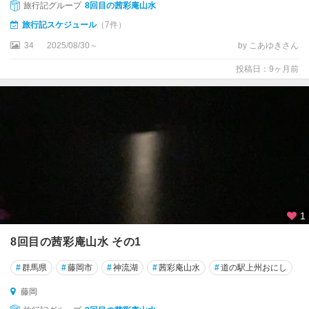
旅行記グループ
8回目の茜彩庵山水
旅行記スケジュール
（7件）
34
2025/08/30～
by こあゆきさん
投稿日：9ヶ月前
1
8回目の茜彩庵山水 その1
#
群馬県
#
藤岡市
#
神流湖
#
茜彩庵山水
#
道の駅上州おにし
藤岡