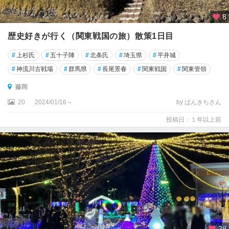
8
歴史好きが行く（関東戦国の旅）散策1日目
#
上杉氏
#
五十子陣
#
北条氏
#
埼玉県
#
平井城
#
神流川古戦場
#
群馬県
#
長尾景春
#
関東戦国
#
関東管領
藤岡
20
2024/01/16～
by ばんきちさん
投稿日：１年以上前
28