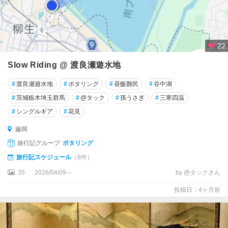
高
崎
・
前
橋
22
伊
Slow Riding @ 渡良瀬遊水地
勢
#
渡良瀬遊水地
#
ポタリング
#
昼飯難民
#
谷中湖
崎
・
#
茨城栃木埼玉群馬
#
@タック
#
孫うさぎ
#
三寒四温
太
#
シングルギア
#
花見
田
・
藤岡
桐
旅行記グループ
ポタリング
生
旅行記スケジュール
（8件）
藤
35
2026/04/09～
by @タックさん
岡
投稿日：4ヶ月前
・
磯
部
・