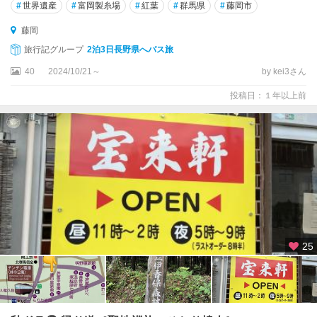
#
世界遺産
#
富岡製糸場
#
紅葉
#
群馬県
#
藤岡市
藤岡
旅行記グループ
2泊3日長野県へバス旅
40
2024/10/21～
by kei3さん
投稿日：１年以上前
25