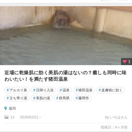
安
中
・
妙
義
神
流
・
1
上
野
近場に乾燥肌に効く美肌の湯はないの？癒しも同時に味
・
わいたい！を満たす猪田温泉
南
牧
#
アルカリ泉
#
日帰り入浴
#
温泉
#
猪田温泉
#
皮膚病に効く
#
立ち寄り湯
#
美肌の湯
#
群馬県
#
藤岡市
赤
城
藤岡
・
13
2026/02/21～
by いろはさん
渋
川
投稿日：4ヶ月前