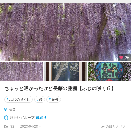
26
ちょっと遅かったけど長藤の藤棚【ふじの咲く丘】
#
ふじの咲く丘
#
藤
#
藤棚
藤岡
旅行記グループ
藤巡り
32
2023/04/28～
by のほりんさん