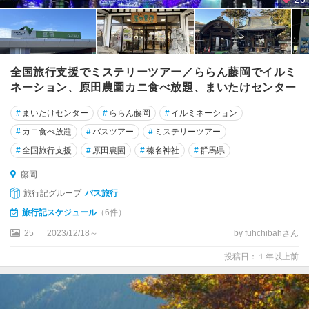
全国旅行支援でミステリーツアー／ららん藤岡でイルミ
ネーション、原田農園カニ食べ放題、まいたけセンター
#
まいたけセンター
#
ららん藤岡
#
イルミネーション
#
カニ食べ放題
#
バスツアー
#
ミステリーツアー
#
全国旅行支援
#
原田農園
#
榛名神社
#
群馬県
藤岡
旅行記グループ
バス旅行
旅行記スケジュール
（6件）
25
2023/12/18～
by fuhchibahさん
投稿日：１年以上前