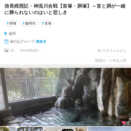
信長残照記・神流川合戦【首塚・胴塚】～首と胴が一緒
に葬られないのはいと悲しき
#
胴塚
#
藤岡市
#
首塚
藤岡
旅行記グループ
街歩き
31
2024/05/26～
by スネフェルさん
投稿日：１年以上前
2