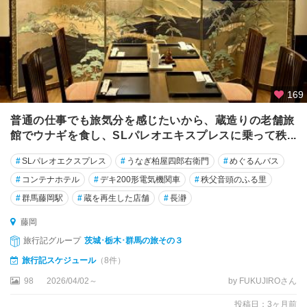
下
仁
田
藤
岡
169
富
普通の仕事でも旅気分を感じたいから、蔵造りの老舗旅
岡
館でウナギを食し、SLパレオエキスプレスに乗って秩...
・
甘
#
SLパレオエクスプレス
#
うなぎ柏屋四郎右衛門
#
めぐるんバス
楽
#
コンテナホテル
#
デキ200形電気機関車
#
秩父音頭のふる里
下
#
群馬藤岡駅
#
蔵を再生した店舗
#
長瀞
仁
藤岡
田
旅行記グループ
茨城･栃木･群馬の旅その３
磯
旅行記スケジュール
（8件）
部
98
2026/04/02～
by FUKUJIROさん
温
泉
投稿日：3ヶ月前