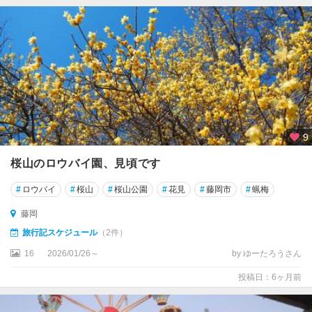
・
伊
香
保
草
津
・
万
座
9
・
四
桜山のロウバイ園、見頃です
万
#
ロウバイ
#
桜山
#
桜山公園
#
花見
#
藤岡市
#
蝋梅
川
藤岡
原
旅行記スケジュール
（2件）
湯
・
16
2026/01/26～
by ゆーたろうさん
嬬
投稿日：6ヶ月前
恋
・
北