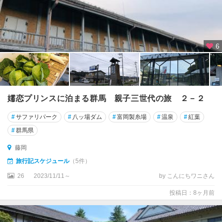
6
嬬恋プリンスに泊まる群馬 親子三世代の旅 ２－２
#
サファリパーク
#
八ッ場ダム
#
富岡製糸場
#
温泉
#
紅葉
#
群馬県
藤岡
旅行記スケジュール
（5件）
26
2023/11/11～
by こんにちワニさん
投稿日：8ヶ月前