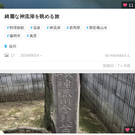
11
綺麗な神流湖を眺める旅
#
料理旅館
#
温泉
#
神流湖
#
群馬県
#
茜彩庵山水
#
藤岡市
#
風景
藤岡
17
2024/06/14～
by machadさん
投稿日：7ヶ月前
5