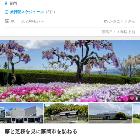
藤岡
旅行記スケジュール
（8件）
86
2023/04/27～
by かおニャンさん
投稿日：１年以上前
6
藤と芝桜を見に藤岡市を訪ねる