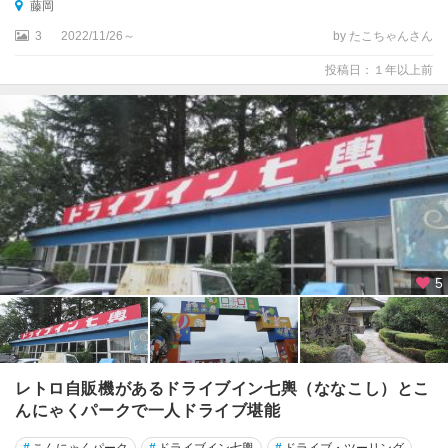
藤岡
3
2022/11/26～
by たこちゃんさん
投稿日：１年以上前
5
レトロ自販機があるドライブイン七輿（ななこし）とこ
んにゃくパークで一人ドライブ堪能
#
こんにゃくパーク
#
ドライブイン七輿
#
ドライブ・ツーリング