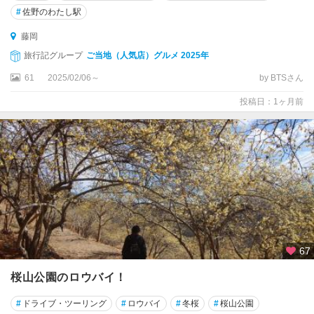
#
佐野のわたし駅
藤岡
旅行記グループ
ご当地（人気店）グルメ 2025年
61
2025/02/06～
by BTSさん
投稿日：1ヶ月前
67
桜山公園のロウバイ！
#
ドライブ・ツーリング
#
ロウバイ
#
冬桜
#
桜山公園