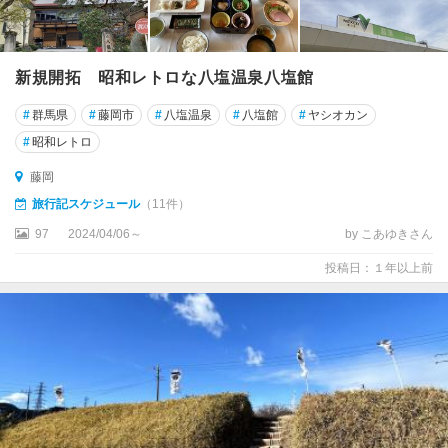
新規開拓 昭和レトロな八塩温泉八塩館
#
群馬県
#
藤岡市
#
八塩温泉
#
八塩館
#
ヤシオカン
#
昭和レトロ
藤岡
旅行記スケジュール
（11件）
97
2024/04/06～
by こあゆきさん
投稿日：１年以上前