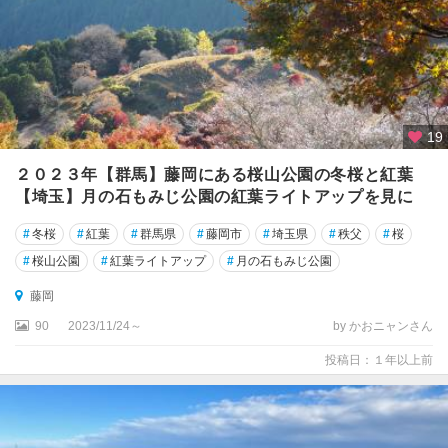
19
２０２３年【群馬】藤岡にある桜山公園の冬桜と紅葉
【埼玉】月の石もみじ公園の紅葉ライトアップを見に
#
冬桜
#
紅葉
#
群馬県
#
藤岡市
#
埼玉県
#
秩父
#
桜
#
桜山公園
#
紅葉ライトアップ
#
月の石もみじ公園
藤岡
90
2023/11/24～
by かおニャンさん
投稿日：１年以上前