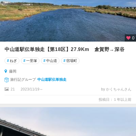
0
中山道駅伝単独走【第18区】27.9Km 倉賀野→深谷
#
ねぎ
#
一里塚
#
中山道
#
宿場町
藤岡
旅行記グループ
中山道駅伝単独走
21
2023/11/19～
by かくちゃんさん
投稿日：１年以上前