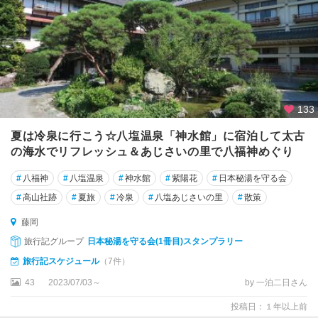
133
夏は冷泉に行こう☆八塩温泉「神水館」に宿泊して太古
の海水でリフレッシュ＆あじさいの里で八福神めぐり
#
八福神
#
八塩温泉
#
神水館
#
紫陽花
#
日本秘湯を守る会
#
高山社跡
#
夏旅
#
冷泉
#
八塩あじさいの里
#
散策
藤岡
旅行記グループ
日本秘湯を守る会(1冊目)スタンプラリー
旅行記スケジュール
（7件）
43
2023/07/03～
by 一泊二日さん
投稿日：１年以上前