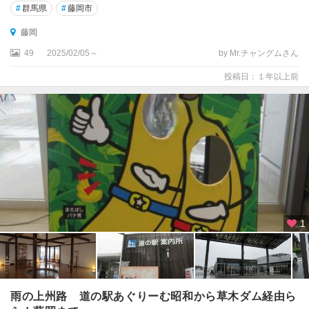
#
群馬県
#
藤岡市
藤岡
49
2025/02/05～
by Mr.チャングムさん
投稿日：１年以上前
1
雨の上州路 道の駅あぐりーむ昭和から草木ダム経由ら