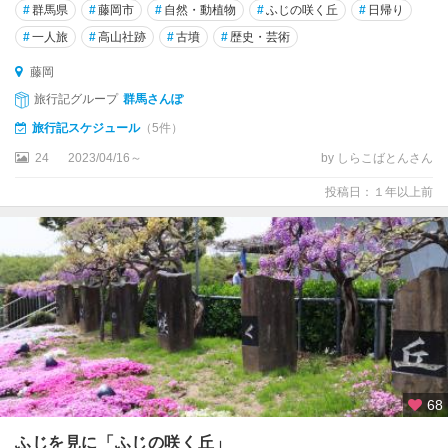
#
群馬県
#
藤岡市
#
自然・動植物
#
ふじの咲く丘
#
日帰り
#
一人旅
#
高山社跡
#
古墳
#
歴史・芸術
藤岡
旅行記グループ
群馬さんぽ
旅行記スケジュール
（5件）
24
2023/04/16～
by しらこばとんさん
投稿日：１年以上前
68
ふじを見に「ふじの咲く丘」