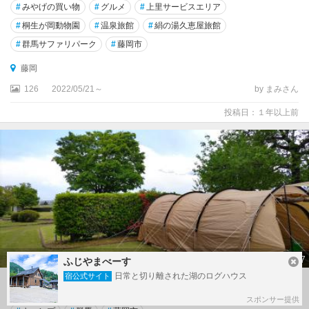
#
みやげの買い物
#
グルメ
#
上里サービスエリア
#
桐生が岡動物園
#
温泉旅館
#
絹の湯久恵屋旅館
#
群馬サファリパーク
#
藤岡市
藤岡
126
2022/05/21～
by まみさん
投稿日：１年以上前
7
ふじやまべーす
日常と切り離された湖のログハウス
宿公式サイト
【群馬・藤岡】烏川オートキャンプ場に行って来た
スポンサー提供