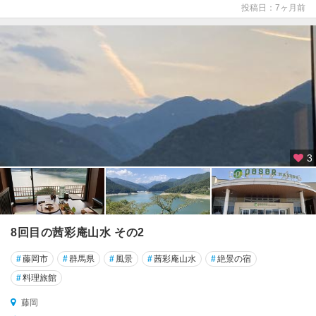
京
投稿日：7ヶ月前
3
8回目の茜彩庵山水 その2
#
藤岡市
#
群馬県
#
風景
#
茜彩庵山水
#
絶景の宿
#
料理旅館
藤岡