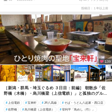
投稿日：１年以上前
139
［新潟・群馬・埼玉ぐるめ ３日目：前編］ 朝散歩「佐
野橋（木橋）・烏川橋梁（上信電鉄）」と孤独のグル...
#
上信電鉄
#
宝来軒
#
JR八高線
#
そば・うどん八起家・西口店
#
佐野橋
#
烏川橋梁（上信電鉄）
#
登利平「鳥めし（竹）」