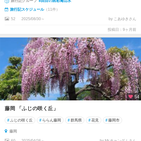
旅行記グループ
8回目の茜彩庵山水
旅行記スケジュール
（11件）
52
2025/08/30～
by こあゆきさん
投稿日：9ヶ月前
54
藤岡 「ふじの咲く丘」
#
ふじの咲く丘
#
ららん藤岡
#
群馬県
#
花見
#
藤岡市
藤岡
60
2025/04/26～
by Mr.チャングムさん