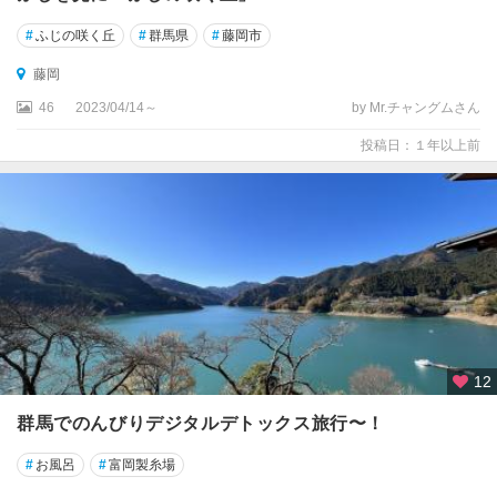
#
ふじの咲く丘
#
群馬県
#
藤岡市
藤岡
46
2023/04/14～
by Mr.チャングムさん
投稿日：１年以上前
12
群馬でのんびりデジタルデトックス旅行〜！
#
お風呂
#
富岡製糸場