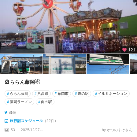
軽
井
沢
沼
田
・
老
121
神
・
片
品
・
🎡ららん藤岡☃
尾
#
ららん藤岡
#
八高線
#
藤岡市
#
道の駅
#
イルミネーション
瀬
#
藤岡ラーメン
#
肉の駅
水
藤岡
上
・
旅行記スケジュール
（22件）
猿
53
2025/12/27～
by かつのすけさん
ヶ