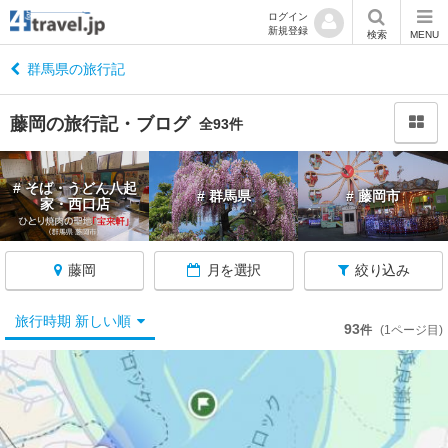
ログイン
新規登録
閉
検索
MENU
じ
る
群馬県の旅行記
藤岡の旅行記・ブログ
全93件
群
# そば・うどん八起
# 群馬県
# 藤岡市
馬
家・西口店
へ
戻
る
藤岡
月を選択
絞り込み
旅行時期 新しい順
群
93
件
(1ページ目)
馬
す
べ
て