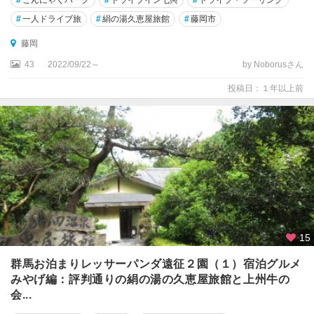
#
一人ドライブ旅
#
絹の湯久恵屋旅館
#
藤岡市
藤岡
43
2022/09/22～
by Noborusさん
投稿日：１年以上前
15
群馬お泊まりレッサーパンダ遠征２園（１）宿泊グルメ
みやげ編：評判通りの絹の湯の久恵屋旅館と上州牛の
会...