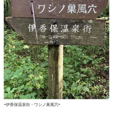
⇦伊香保温泉街・ワシノ巣風穴⇨