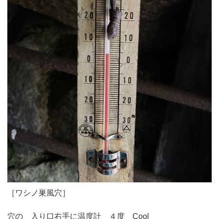
［ワシノ巣風穴］
穴の 入り口右手に温度計 ４度 Cool