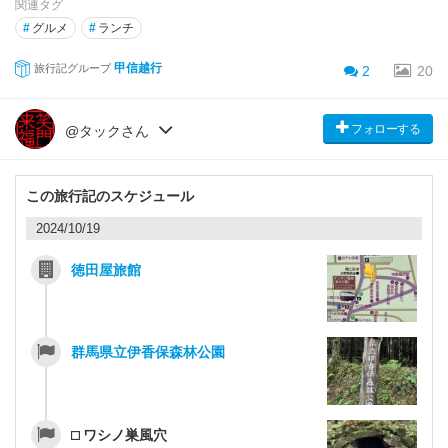
関連タグ
#
グルメ
#
ランチ
甲信越行
旅行記グループ
2
20
フォローする
@タックさん
この旅行記のスケジュール
2024/10/19
徳田屋旅館
群馬県立伊香保森林公園
⬜︎ ワシノ巣風穴