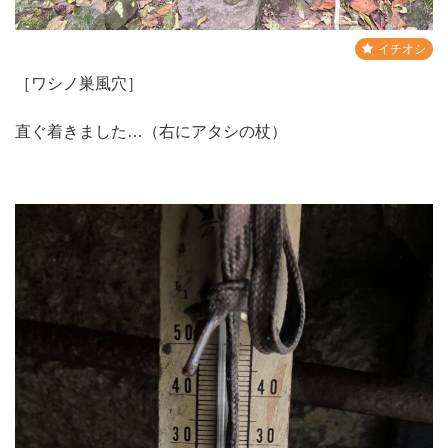
イチオシ
［ワシノ巣風穴］
直ぐ着きました…（右にアタシの杖）