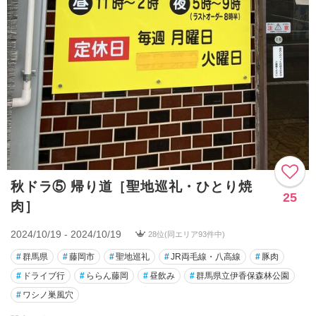
秋ドラ⑤ 帰り道［聖地巡礼・ひとり焼
25
肉］
2024/10/19 - 2024/10/19
28位(同エリア93件中)
#
群馬県
#
藤岡市
#
聖地巡礼
#
JR両毛線・八高線
#
豚肉
#
ドライブ行
#
ららん藤岡
#
昼飲み
#
群馬県立伊香保森林公園
#
ワシノ巣風穴