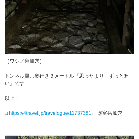
［ワシノ巣風穴］
トンネル風…奥行き３メートル『思ったより ずっと寒
い』です
以上！
⬜︎
https://4travel.jp/travelogue/11737381
← @富岳風穴