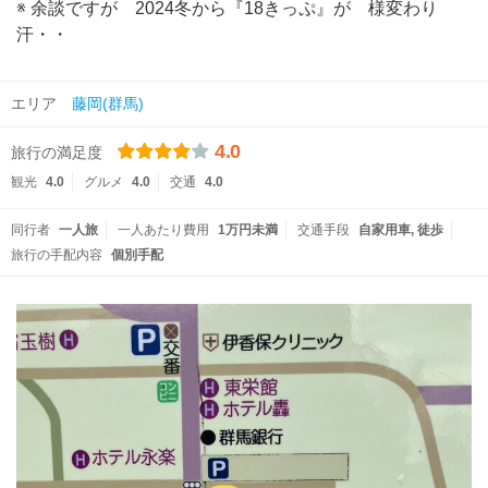
※ 余談ですが 2024冬から『18きっぷ』が 様変わり
汗・・
エリア
藤岡(群馬)
4.0
旅行の満足度
観光
4.0
グルメ
4.0
交通
4.0
同行者
一人旅
一人あたり費用
1万円未満
交通手段
自家用車
徒歩
旅行の手配内容
個別手配