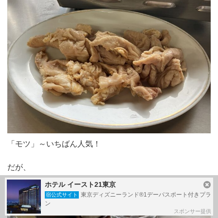
「モツ」～いちばん人気！
だが、
ホテル イースト21東京
東京ディズニーランド®1デーパスポート付きプラ
宿公式サイト
ン
スポンサー提供