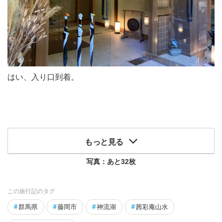
はい、入り口到着。
もっと見る
写真：あと
32
枚
この旅行記のタグ
#
群馬県
#
藤岡市
#
神流湖
#
茜彩庵山水