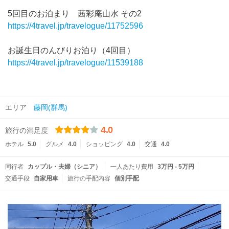
5回目のお泊まり 茜彩庵山水 その2
https://4travel.jp/travelogue/11752596
お誕生日のんびりお泊り（4回目）
https://4travel.jp/travelogue/11539188
エリア
藤岡(群馬)
4.0
旅行の満足度
ホテル
5.0
グルメ
4.0
ショッピング
4.0
交通
4.0
同行者
カップル・夫婦（シニア）
一人あたり費用
3万円 - 5万円
交通手段
自家用車
旅行の手配内容
個別手配