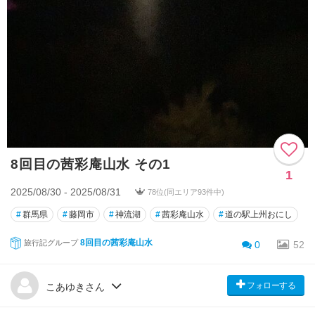
8回目の茜彩庵山水 その1
1
2025/08/30 - 2025/08/31
78位(同エリア93件中)
#
群馬県
#
藤岡市
#
神流湖
#
茜彩庵山水
#
道の駅上州おにし
8回目の茜彩庵山水
旅行記グループ
0
52
フォローする
こあゆきさん