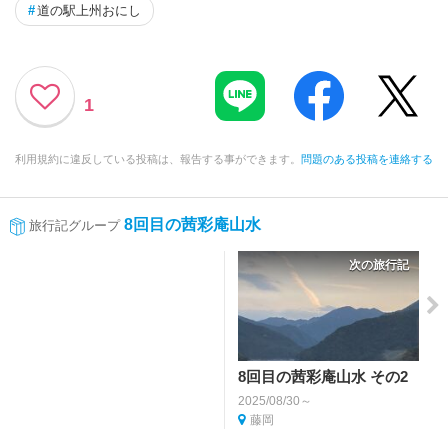
#
道の駅上州おにし
1
利用規約に違反している投稿は、報告する事ができます。
問題のある投稿を連絡する
8回目の茜彩庵山水
旅行記グループ
次の旅行記
8回目の茜彩庵山水 その2
2025/08/30～
藤岡