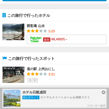
この旅行で行ったホテル
茜彩庵 山水
3.25
48,400
円～
最安
この旅行で行ったスポット
道の駅 上州おにし
3.31
道の駅
ホテル日航成田
藤岡(群馬) で人気のタグ
ロイヤルスイートルームを体験ステイ
宿公式サイト
#
佐野のわたし駅
#
登利平「鳥めし（竹）」
スポンサー提供