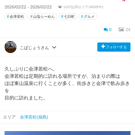
2026/02/22 - 2026/02/22
1107位(同エリア1463件中)
#
会津若松
#
山塩らーめん
#
七日町
#
グルメ
0
24
フォローする
こばじょうさん
久しぶりに会津若松へ。
会津若松は定期的に訪れる場所ですが、泊まりの際は
ほぼ東山温泉に行くことが多く、街歩きと会津で飲み歩き
を
目的に訪れました。
エリア
会津若松(福島)