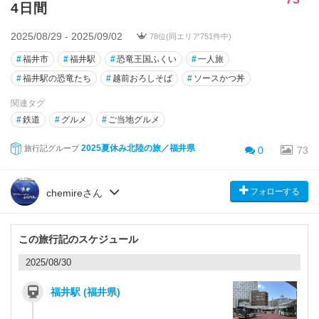
4日間
2025/08/29 - 2025/09/02
78位(同エリア751件中)
#
福井市
#
福井駅
#
恐竜王国ふくい
#
一人旅
#
福井駅の恐竜たち
#
越前おろしそば
#
ソースかつ丼
関連タグ
#
鉄道
#
グルメ
#
ご当地グルメ
2025夏休み北陸の旅／福井県
旅行記グループ
0
73
フォローする
chemireさん
この旅行記のスケジュール
2025/08/30
福井駅 (福井県)