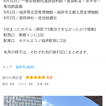
8月31日／一乗谷朝倉氏遺跡資料館～復原町並～永平寺～
養浩館庭園
9月1日／福井県立恐竜博物館～福井市立郷土歴史博物館
9月2日／柴田神社～佐佳枝廼社
※泊まったホテル（満室で3連泊できなかったので移動)
駅西口 東横インに1泊
駅東口 ホテルエコノ福井駅前に2泊
名所の様子は、それぞれ別の旅行記にまとめます。
エリア
福井市(福井)
5.0
旅行の満足度
観光
5.0
グルメ
3.5
交通
4.0