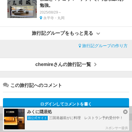
勉強。
2025/08/29～
永平寺・丸岡
旅行記グループをもっと見る
旅行記グループの作り方
chemireさんの旅行記一覧
この旅行記へのコメント
ログインしてコメントを書く
みくに隠居処
三国港越前がに料理 レストラン予約受付中！
宿公式サイト
この旅行で行ったホテル
スポンサー提供