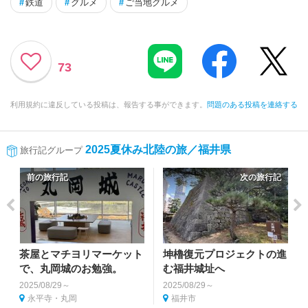
#
鉄道
#
グルメ
#
ご当地グルメ
73
利用規約に違反している投稿は、報告する事ができます。
問題のある投稿を連絡する
2025夏休み北陸の旅／福井県
旅行記グループ
前の旅行記
次の旅行記
茶屋とマチヨリマーケット
坤櫓復元プロジェクトの進
で、丸岡城のお勉強。
む福井城址へ
2025/08/29～
2025/08/29～
永平寺・丸岡
福井市