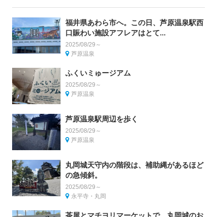
福井県あわら市へ。この日、芦原温泉駅西
口賑わい施設アフレアはとて...
2025/08/29～
芦原温泉
ふくいミゅージアム
2025/08/29～
芦原温泉
芦原温泉駅周辺を歩く
2025/08/29～
芦原温泉
丸岡城天守内の階段は、補助縄があるほど
の急傾斜。
2025/08/29～
永平寺・丸岡
茶屋とマチヨリマーケットで、丸岡城のお