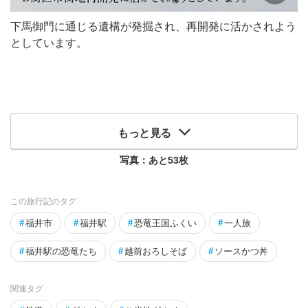
下馬御門に通じる遺構が発掘され、再開発に活かされよう
としています。
もっと見る
写真：あと
53
枚
この旅行記のタグ
#
福井市
#
福井駅
#
恐竜王国ふくい
#
一人旅
#
福井駅の恐竜たち
#
越前おろしそば
#
ソースかつ丼
関連タグ