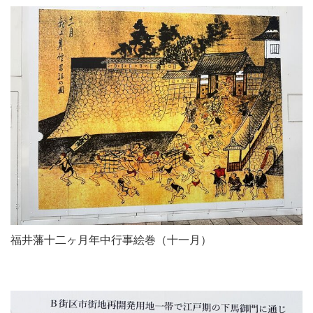
福井藩十二ヶ月年中行事絵巻（十一月）