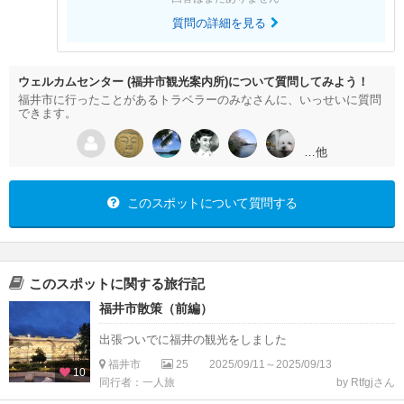
質問の詳細を見る
ウェルカムセンター (福井市観光案内所)について質問してみよう！
福井市に行ったことがあるトラベラーのみなさんに、いっせいに質問
できます。
…他
このスポットについて質問する
このスポットに関する旅行記
福井市散策（前編）
出張ついでに福井の観光をしました
福井市
25
2025/09/11～2025/09/13
10
同行者：一人旅
by Rtfgjさん