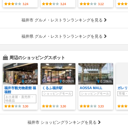
3.24
3.24
3.12
福井市 グルメ・レストランランキングを見る
福井県 グルメ・レストランランキングを見る
周辺のショッピングスポット
0.05km
0.09km
0.18km
福井市観光物産館 福
くるふ福井駅
AOSSA MALL
ガレリ
福館
ショッピングモール
ショッピングモール
市場・
お土産屋・直売所・
特産品
3.30
3.30
3.33
福井市 ショッピングランキングを見る