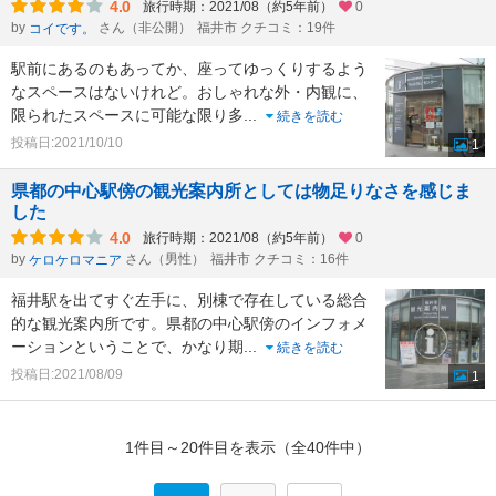
4.0
旅行時期：2021/08（約5年前）
0
by
さん（非公開）
福井市 クチコミ：19件
コイです。
駅前にあるのもあってか、座ってゆっくりするよう
なスペースはないけれど。おしゃれな外・内観に、
限られたスペースに可能な限り多
...
続きを読む
投稿日:2021/10/10
1
県都の中心駅傍の観光案内所としては物足りなさを感じま
した
4.0
旅行時期：2021/08（約5年前）
0
by
さん（男性）
福井市 クチコミ：16件
ケロケロマニア
福井駅を出てすぐ左手に、別棟で存在している総合
的な観光案内所です。県都の中心駅傍のインフォメ
ーションということで、かなり期
...
続きを読む
投稿日:2021/08/09
1
1件目～20件目を表示（全40件中）