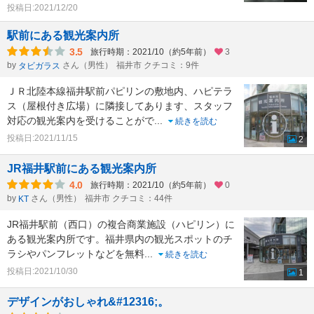
投稿日:2021/12/20
駅前にある観光案内所
3.5
旅行時期：2021/10（約5年前）
3
by
さん（男性）
福井市 クチコミ：9件
タビガラス
ＪＲ北陸本線福井駅前パピリンの敷地内、ハピテラ
ス（屋根付き広場）に隣接してあります、スタッフ
対応の観光案内を受けることがで
...
続きを読む
投稿日:2021/11/15
2
JR福井駅前にある観光案内所
4.0
旅行時期：2021/10（約5年前）
0
by
さん（男性）
福井市 クチコミ：44件
KT
JR福井駅前（西口）の複合商業施設（ハピリン）に
ある観光案内所です。福井県内の観光スポットのチ
ラシやパンフレットなどを無料
...
続きを読む
投稿日:2021/10/30
1
デザインがおしゃれ&#12316;。