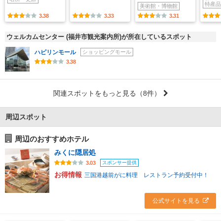
特産品
美術館・博物館
3.38
3.33
3.31
ウェルカムセンター (福井市観光案内所)が所在しているスポット
ハピリンモール
ショッピングモール
3.38
関連スポットをもっと見る
（8件）
周辺スポット
周辺のおすすめホテル
みくに隠居処
スポンサー提供
3.03
お得情報
三国港越前がに料理 レストラン予約受付中！
公式サイトを見る