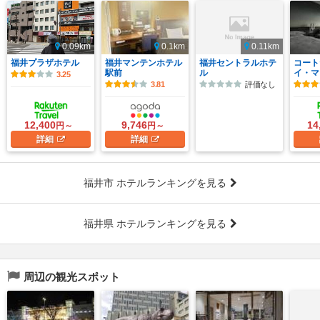
0.09km
0.1km
0.11km
福井プラザホテル
福井マンテンホテル
福井セントラルホテ
コート
駅前
ル
イ・マ
3.25
3.81
評価なし
12,400
9,746
14
円～
円～
詳細
詳細
福井市 ホテルランキングを見る
福井県 ホテルランキングを見る
周辺の観光スポット