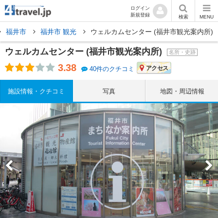
ログイン
新規登録
検索
MENU
福井市
福井市 観光
ウェルカムセンター (福井市観光案内所)
ウェルカムセンター (福井市観光案内所)
名所・史跡
3.38
アクセス
40件のクチコミ
施設情報・クチコミ
写真
地図・周辺情報