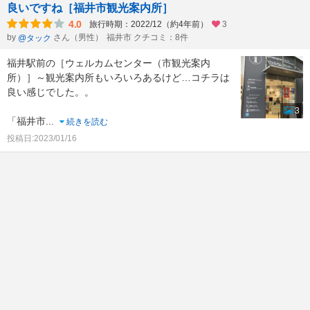
良いですね［福井市観光案内所］
4.0
旅行時期：2022/12（約4年前）
3
by
さん（男性）
福井市 クチコミ：8件
@タック
福井駅前の［ウェルカムセンター（市観光案内
所）］～観光案内所もいろいろあるけど…コチラは
良い感じでした。。
3
「福井市
...
続きを読む
投稿日:2023/01/16