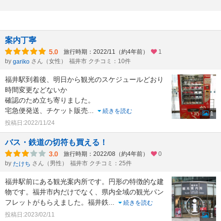
案内丁寧
5.0
旅行時期：2022/11（約4年前）
1
by
さん（女性）
福井市 クチコミ：10件
gariko
福井駅到着後、明日から観光のスケジュールどおり
時間変更などないか
確認のため立ち寄りました。
宅急便発送、チケット販売
...
続きを読む
1
投稿日:2022/11/24
バス・鉄道の切符も買える！
3.0
旅行時期：2022/08（約4年前）
0
by
さん（男性）
福井市 クチコミ：25件
たけち
福井駅前にある観光案内所です。円形の特徴的な建
物です。福井市内だけでなく、県内全域の観光パン
フレットがもらえました。福井鉄
...
続きを読む
投稿日:2023/02/11
1