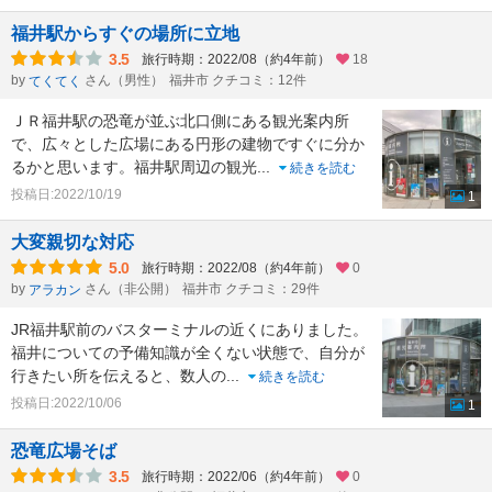
福井駅からすぐの場所に立地
3.5
旅行時期：2022/08（約4年前）
18
by
さん（男性）
福井市 クチコミ：12件
てくてく
ＪＲ福井駅の恐竜が並ぶ北口側にある観光案内所
で、広々とした広場にある円形の建物ですぐに分か
るかと思います。福井駅周辺の観光
...
続きを読む
投稿日:2022/10/19
1
大変親切な対応
5.0
旅行時期：2022/08（約4年前）
0
by
さん（非公開）
福井市 クチコミ：29件
アラカン
JR福井駅前のバスターミナルの近くにありました。
福井についての予備知識が全くない状態で、自分が
行きたい所を伝えると、数人の
...
続きを読む
投稿日:2022/10/06
1
恐竜広場そば
3.5
旅行時期：2022/06（約4年前）
0