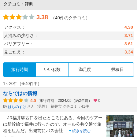
クチコミ・評判
3.38
（40件のクチコミ）
アクセス：
4.30
人混みの少なさ：
3.71
バリアフリー：
3.61
見ごたえ：
3.34
旅行時期
いいね数
満足度
投稿日
1～20件（全40件中）
ならではの情報
4.0
旅行時期：2024/05（約2年前）
0
by
さん（男性）
福井市 クチコミ：41件
はちのすけ
JR福井駅西口を出たところにある。今回のツアー
は新幹線で福井に行ったので、オール公共交通で旅
程を組んだ。出発前にバス会社
...
続きを読む