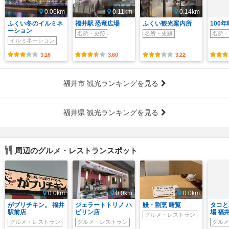
0.06km
0.11km
0.14km
ふくい冬のイルミネ
福井駅 恐竜広場
ふくい観光案内所
100
ーション
名所・史跡
名所・史跡
名所・
イルミネーション
3.16
3.60
3.22
福井市 観光ランキングを見る
福井県 観光ランキングを見る
周辺のグルメ・レストランスポット
0.0km
0.0km
0.0km
がブリチキン。 福井
ジェラートトリノ ハ
鰻・割烹 曙覧
タコと
駅前店
ピリン店
場 福
グルメ・レストラン
グルメ・レストラン
グルメ・レストラン
グルメ