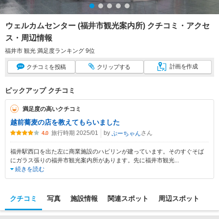
ウェルカムセンター (福井市観光案内所) クチコミ・アクセ
ス・周辺情報
福井市 観光 満足度ランキング 9位
計画
を作成
クチコミ
を投稿
クリップ
する
ピックアップ クチコミ
満足度の高いクチコミ
越前蕎麦の店を教えてもらいました
旅行時期 2025/01
by
さん
ぷーちゃん
4.0
福井駅西口を出た左に商業施設のハピリンが建っています。そのすぐそば
にガラス張りの福井市観光案内所があります。先に福井市観光
...
続きを読む
クチコミ
写真
施設情報
関連スポット
周辺スポット