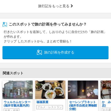
旅行記をもっと見る
このスポットで旅の計画を作ってみませんか？
行きたいスポットを追加して、しおりのように自分だけの「旅の計画」
が作れます。
クリップ したスポットから、まとめて登録も！
旅の計画を作成する
関連スポット
ウェルカムセンター
福福茶屋
セーレンプラネット
かゞみ
(福井市観光案内所)
(福井市自然史博物館
店)
グルメ・レストラン
分館)
お土産
名所・史跡