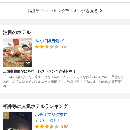
福井県 ショッピングランキングを見る
注目のホテル
みくに隠居処
3.03
PR
三国港越前がに料理 レストラン予約受付中！
「一杯の越前がにを、余すことなく味わいたい。」そんなお客様のためにご用意した
のが、みくに隠居処のフルコース御膳です。当店で使用するのは、独自の品質基準を
満...
福井県の人気ホテルランキング
ホテルフジタ福井
1
エリア：
福井市
3.83