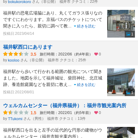
by
さん（非公開）
福井市 クチコミ：22件
bokukorokoro
福井駅の恐竜広場脇にあり、丸くてガラス張りなの
ですぐにわかります。京福バスのチケットについて
聞きに入ったら、親切に調べて教
...
続きを読む
投稿日:2023/04/14
1
福井駅西口にあります
3.5
旅行時期：2022/06（約4年前）
0
by
さん（非公開）
福井市 クチコミ：25件
kooloo
福井駅から歩いて行かれる範囲の観光について聞き
ました。地図を示して福井城址、柴田神社、北庄城
跡、養造館庭園などを親切に教え
...
続きを読む
投稿日:2022/08/01
1
ウェルカムセンター（福井県福井）：福井市観光案内所
1.5
旅行時期：2022/01（約5年前）
0
by
さん（男性）
福井市 クチコミ：13件
TTukomi
福井駅西口を出ると左手の近代的な円形の建物がウ
ェルカムセンター（福井市観光案内所）。