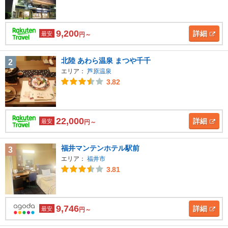
9,200
詳細
最安
円～
北陸 あわら温泉 まつや千千
2
エリア：
芦原温泉
3.82
22,000
詳細
最安
円～
福井マンテンホテル駅前
3
エリア：
福井市
3.81
9,746
詳細
最安
円～