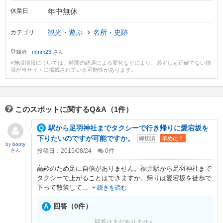
年中無休
休業日
観光・遊ぶ
名所・史跡
カテゴリ
登録者
mmm23
さん
※施設情報については、時間の経過による変化などにより、必ずしも正確でない情
報が当サイトに掲載されている可能性があります。
このスポットに関するQ&A（1件）
駅から足羽神社までタクシーで行き帰りに愛宕坂を
下りたいのですが可能ですか。
締切済
早めに！
by
booty
さん
投稿日：2015/08/24
0
件
高齢のため足に自信がありません。福井駅から足羽神社まで
タクシーで上がることはできますか。帰りは愛宕坂を徒歩で
下って散策して
...
続きを読む
回答（0件）
回答はまだありません