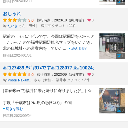
投稿日:2024/06/30
1
おしゃれ
3.0
旅行時期：2023/10（約3年前）
0
by
さん（男性）
福井市 クチコミ：11件
たいき
駅前のしゃれたビルです。今回は駅周辺をぶらっと
したかったので福井駅周辺観光マップをいただき、
北の庄城址への道案内をしていた
...
続きを読む
投稿日:2024/01/01
1
&#127489;ﾏｼﾞｵﾇﾇﾒです&#128077;&#10024;
5.0
旅行時期：2023/09（約3年前）
0
by
さん（女性）
福井市 クチコミ：3件
Midori Nakamura
(青春⑱🎫で)福井に来た帰りに寄りました(^_-)-☆
丁度『千歳君はﾗﾑﾈ瓶の㊥(ﾁﾗﾑﾈ)』の関
...
続きを読む
3
投稿日:2023/09/04