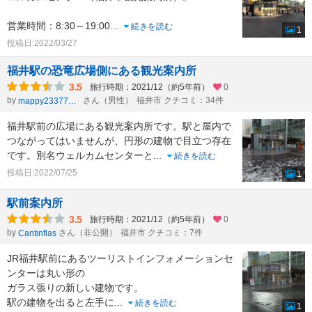
営業時間：8:30～19:00
...
続きを読む
1
投稿日:2022/03/27
福井駅の恐竜広場側にある観光案内所
3.5
旅行時期：2021/12（約5年前）
0
by
さん（男性）
福井市 クチコミ：34件
mappy23377803
福井駅前の広場にある観光案内所です。駅と屋内で
つながってはいませんが、円形の建物で目立つ存在
です。別名ウェルカムセンターと
...
続きを読む
投稿日:2022/07/25
1
駅前案内所
3.5
旅行時期：2021/12（約5年前）
0
by
さん（非公開）
福井市 クチコミ：7件
Cantinflas
JR福井駅前にあるツーリストインフォメーションセ
ンターは丸い形の
ガラス張りの新しい建物です。
駅の建物を出ると左手に
...
続きを読む
1