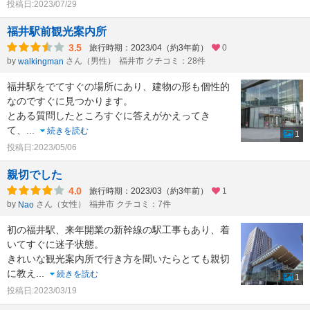
投稿日:2023/07/29
福井駅前観光案内所
3.5
旅行時期：2023/04（約3年前）
0
by
さん（男性）
福井市 クチコミ：28件
walkingman
福井駅をでてすぐの場所にあり、建物の形も個性的
なのですぐに見つかります。
とある質問したところすぐに答えがかえってき
て、
...
続きを読む
1
投稿日:2023/05/06
親切でした
4.0
旅行時期：2023/03（約3年前）
1
by
さん（女性）
福井市 クチコミ：7件
Nao
初の福井駅、来年開業の新幹線の駅工事もあり、着
いてすぐに迷子状態。
きれいな観光案内所で行き方を聞いたらとても親切
に教え
...
続きを読む
1
投稿日:2023/03/19