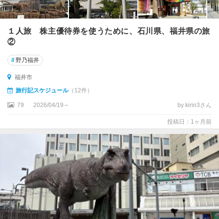
１人旅 株主優待券を使うために、石川県、福井県の旅
②
#
野乃福井
福井市
旅行記スケジュール
（12件）
79
2026/04/19～
by kirin3さん
投稿日：1ヶ月前