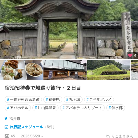
福
井
・
武
生
・
鯖
江
・
4
越
前
福
井
宿泊招待券で城巡り旅行・２日目
市
#
一乗谷朝倉氏遺跡
#
福井県
#
丸岡城
#
ご当地グルメ
武
#
アパホテル
#
片山津温泉
#
アパホテル＆リゾート
#
佳水郷
生
・
福井市
鯖
旅行記スケジュール
（6件）
江
45
2026/06/20～
by りこままさん