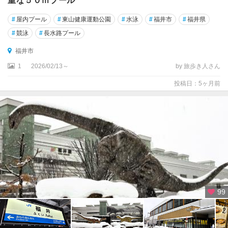
重な５０ｍプール
#
屋内プール
#
東山健康運動公園
#
水泳
#
福井市
#
福井県
#
競泳
#
長水路プール
福井市
1
2026/02/13～
by 旅歩き人さん
投稿日：5ヶ月前
99