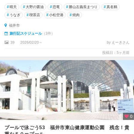
#
晴天
#
大野の醤油
#
恐竜
#
勝山左義長まつり
#
真名鶴
#
うなぎ
#
喫茶店
#
小松空港
#
焼肉
福井市
旅行記スケジュール
（3件）
39
2026/02/20～
by えーきさん
投稿日：5ヶ月前
0
プールで泳ごう53 福井市東山健康運動公園 残念！貴