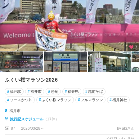
7
ふくい桜マラソン2026
#
福井駅
#
福井市
#
恐竜
#
福井県
#
越前そば
#
ソースかつ丼
#
ふくい桜マラソン
#
フルマラソン
#
福井神社
福井市
旅行記スケジュール
（17件）
87
2026/03/28～
by akiさん