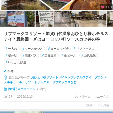
110
リブマックスリゾート加賀山代温泉おひとり様ホテルス
テイ７最終回 〆はヨーロッパ軒ソースカツ丼の巻
#
一人旅
#
ソースかつ丼
#
ヨーロッパ軒
#
リブマックス
#
福井駅
#
高速バス
#
加賀温泉
#
生ビール
#
山代温泉
#
いしかわ鉄道
福井市
旅行記グループ
おひとり様リゾートバイキングホテルステイ グランド
メルキュール、リゾートリンクス、リブマックスなど
旅行記スケジュール
（12件）
57
2025/12/13～
by トラベル マニーさん
投稿日：6ヶ月前