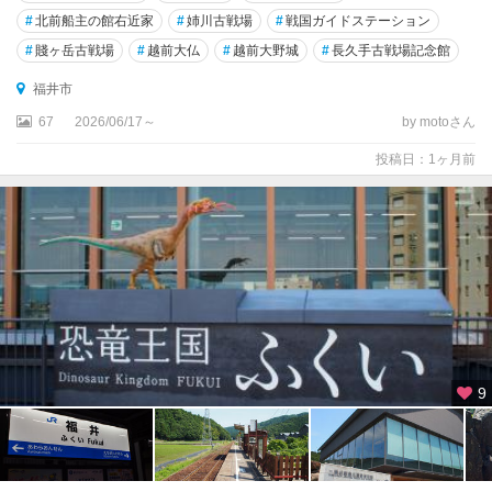
方
#
北前船主の館右近家
#
姉川古戦場
#
戦国ガイドステーション
#
賤ヶ岳古戦場
#
越前大仏
#
越前大野城
#
長久手古戦場記念館
福井市
67
2026/06/17～
by motoさん
投稿日：1ヶ月前
9