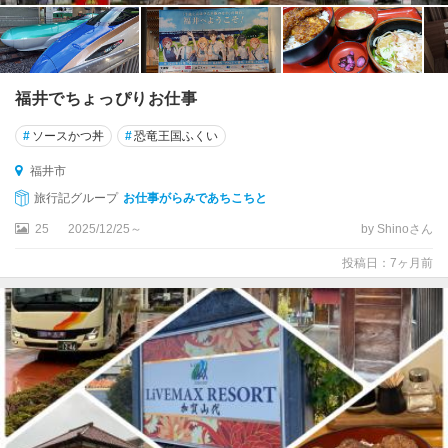
福井でちょっぴりお仕事
#
ソースかつ丼
#
恐竜王国ふくい
福井市
旅行記グループ
お仕事がらみであちこちと
25
2025/12/25～
by Shinoさん
投稿日：7ヶ月前