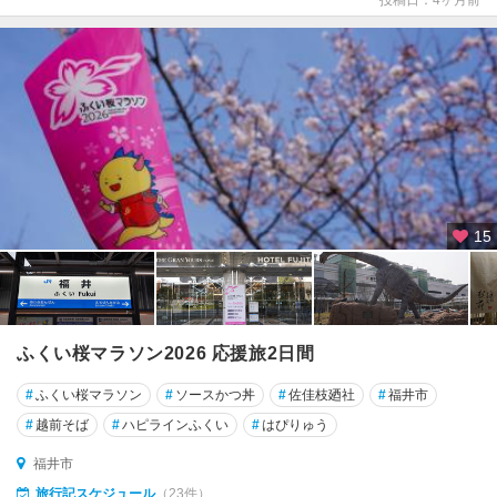
投稿日：4ヶ月前
15
ふくい桜マラソン2026 応援旅2日間
#
ふくい桜マラソン
#
ソースかつ丼
#
佐佳枝廼社
#
福井市
#
越前そば
#
ハピラインふくい
#
はぴりゅう
福井市
旅行記スケジュール
（23件）