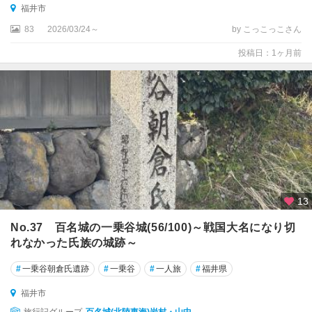
福井市
83
2026/03/24～
by こっこっこさん
投稿日：1ヶ月前
13
No.37 百名城の一乗谷城(56/100)～戦国大名になり切
れなかった氏族の城跡～
#
一乗谷朝倉氏遺跡
#
一乗谷
#
一人旅
#
福井県
福井市