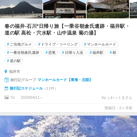
春の福井-石川*日帰り旅【一乗谷朝倉氏遺跡・福井駅・
道の駅 高松・穴水駅・山中温泉 菊の湯】
#
ご当地グルメ
#
ドライブ・ツーリング
#
マンホールカード
#
一乗谷朝倉氏遺跡
#
恐竜
#
日帰り入浴
#
福井駅
#
桜
#
道の駅
福井市
旅行記グループ
マンホールカード【東海・北陸】
旅行記スケジュール
（11件）
51
2026/04/11～
by ふわっくまさん
投稿日：2ヶ月前