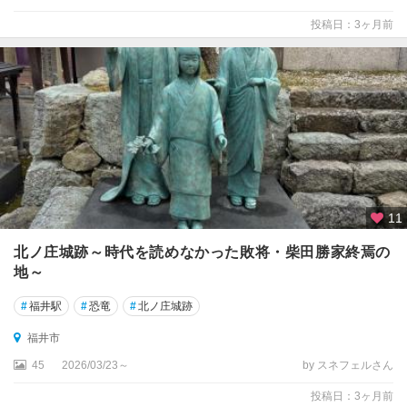
投稿日：3ヶ月前
11
北ノ庄城跡～時代を読めなかった敗将・柴田勝家終焉の
地～
#
福井駅
#
恐竜
#
北ノ庄城跡
福井市
45
2026/03/23～
by スネフェルさん
投稿日：3ヶ月前