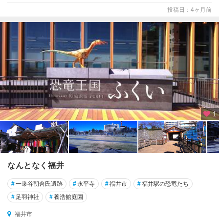
投稿日：4ヶ月前
1
なんとなく福井
#
一乗谷朝倉氏遺跡
#
永平寺
#
福井市
#
福井駅の恐竜たち
#
足羽神社
#
養浩館庭園
福井市