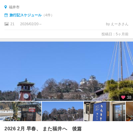
福井市
旅行記スケジュール
（4件）
21
2026/02/20～
by えーきさん
投稿日：5ヶ月前
38
2026 2月 早春、 また福井へ 後篇