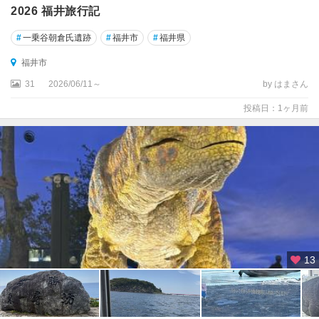
2026 福井旅行記
#
一乗谷朝倉氏遺跡
#
福井市
#
福井県
福井市
31
2026/06/11～
by はまさん
投稿日：1ヶ月前
13