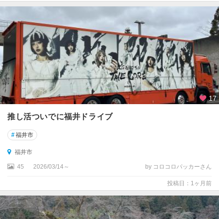
17
推し活ついでに福井ドライブ
#
福井市
福井市
45
2026/03/14～
by コロコロパッカーさん
投稿日：1ヶ月前