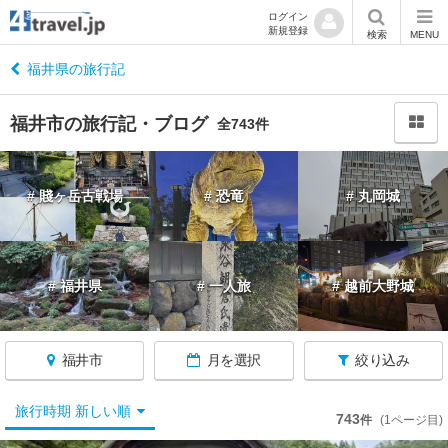
ログイン
新規登録
閉
検索
MENU
じ
る
福井県の旅行記
福井市の旅行記・ブログ
全743件
福
# 賤ヶ岳古戦場
# 恐竜
# 丸岡城
井
へ
戻
る
# 福井県
# 一人旅
# 越前大野城
福
井
福井市
月を選択
絞り込み
す
べ
て
旅行時期 新しい順
743
件
(1ページ目)