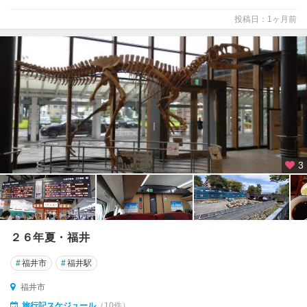
越
投稿日：1ヶ月前
前
海
岸
永
平
寺
・
丸
岡
3
南
条
・
今
２６年夏・福井
庄
#
福井市
#
福井駅
芦
原
福井市
・
旅行記スケジュール
（10件）