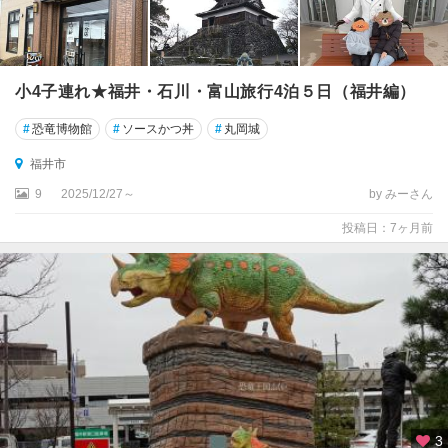
小4子連れ★福井・石川・富山旅行4泊５日（福井編）
#
恐竜博物館
#
ソースかつ丼
#
丸岡城
福井市
9
2025/12/27～
by みーさん
投稿日：7ヶ月前
3