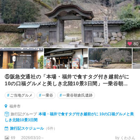
80
⑤阪急交通社の「本場・福井で食すタグ付き越前がに
10の口福グルメと美しき北陸10景3日間」一乗谷朝...
#
ご当地グルメ
#
一乗谷
#
一乗谷朝倉氏遺跡
福井市
旅行記グループ
本場・福井で食すタグ付き越前がに 10の口福グルメと美
しき北陸10景3日間
旅行記スケジュール
（6件）
69
2026/03/10～
by くわさん