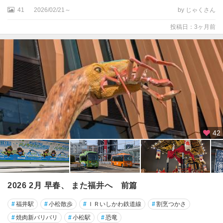
41
2026/02/21～
by じゃくさん
投稿日：3ヶ月前
42
2026 2月 早春、 また福井へ 前篇
#
福井駅
#
小松散歩
#
ＩＲいしかわ鉄道線
#
割烹つかさ
#
焼肉新バリバリ
#
小松駅
#
恐竜