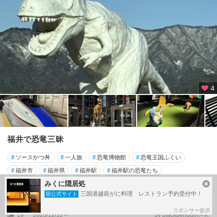
4
福井で恐竜三昧
#
ソースかつ丼
#
一人旅
#
恐竜博物館
#
恐竜王国ふくい
#
福井市
#
福井県
#
福井駅
#
福井駅の恐竜たち
みくに隠居処
福井市
三国港越前がに料理 レストラン予約受付中！
宿公式サイト
旅行記スケジュール
（12件）
スポンサー提供
19
2025/12/12～
by blackpenguinさん