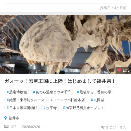
投稿日：4ヶ月前
103
ガォーッ！恐竜王国に上陸！はじめまして福井県！
#
恐竜博物館
#
あわら温泉まつや千千
#
最後から二番目の県
#
絶景！東尋坊クルーズ
#
ヨーロッパ軒総本店
#
丸岡城
#
日本自動車博物館
#
永平寺
#
御宿野乃福井オープン！
福井市
102
2026/02/26～
by さとぴ。さん