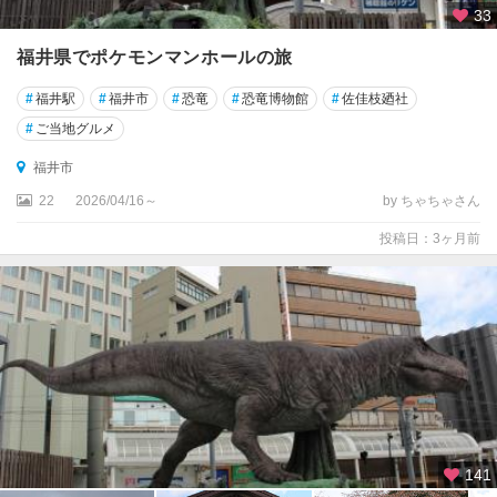
33
福井県でポケモンマンホールの旅
#
福井駅
#
福井市
#
恐竜
#
恐竜博物館
#
佐佳枝廼社
#
ご当地グルメ
福井市
22
2026/04/16～
by ちゃちゃさん
投稿日：3ヶ月前
141