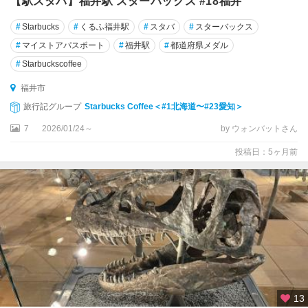
【駅スタバ】福井駅 スターバックス #18福井
#
Starbucks
#
くるふ福井駅
#
スタバ
#
スターバックス
#
マイストアパスポート
#
福井駅
#
都道府県メダル
#
Starbuckscoffee
福井市
旅行記グループ
Starbucks Coffee＜#1北海道〜#23愛知＞
7
2026/01/24～
by ウォンバットさん
投稿日：5ヶ月前
13