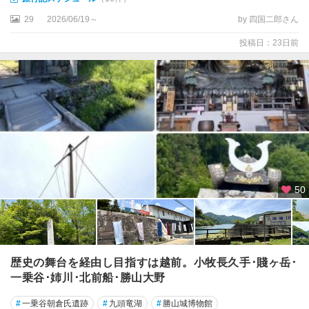
東
尋
29
2026/06/19～
by 四国二郎さん
坊
投稿日：23日前
勝
山
・
九
頭
竜
・
大
野
50
敦
賀
・
小
歴史の舞台を経由し目指すは越前。小牧長久手･賤ヶ岳･
浜
一乗谷･姉川･北前船･勝山大野
・
三
#
一乗谷朝倉氏遺跡
#
九頭竜湖
#
勝山城博物館