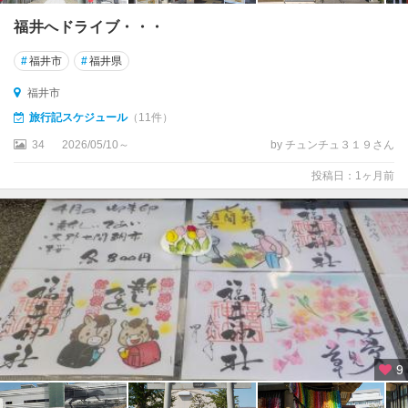
福井へドライブ・・・
#
福井市
#
福井県
福井市
旅行記スケジュール
（11件）
34
2026/05/10～
by チュンチュ３１９さん
投稿日：1ヶ月前
9