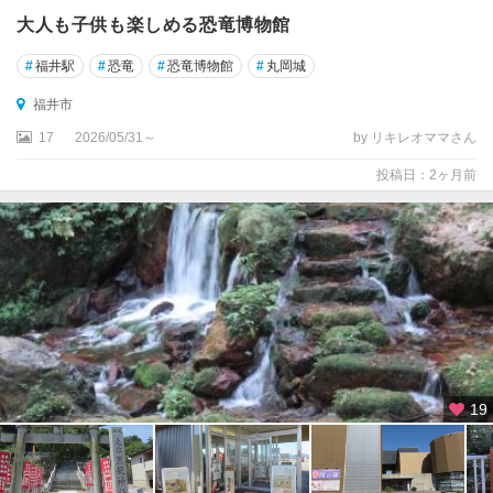
大人も子供も楽しめる恐竜博物館
#
福井駅
#
恐竜
#
恐竜博物館
#
丸岡城
福井市
17
2026/05/31～
by リキレオママさん
投稿日：2ヶ月前
19