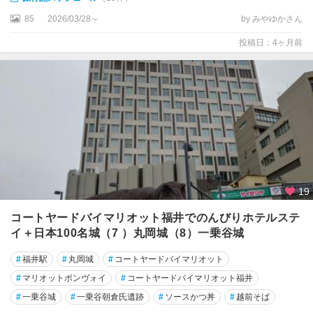
85
2026/03/28～
by みやゆかさん
投稿日：4ヶ月前
19
コートヤードバイマリオット福井でのんびりホテルステ
イ＋日本100名城（7 ）丸岡城（8）一乗谷城
#
福井駅
#
丸岡城
#
コートヤードバイマリオット
#
マリオットボンヴォイ
#
コートヤードバイマリオット福井
#
一乗谷城
#
一乗谷朝倉氏遺跡
#
ソースかつ丼
#
越前そば