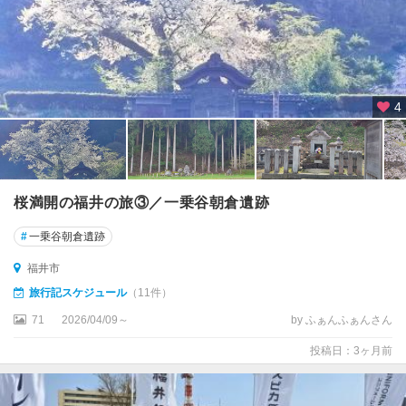
4
桜満開の福井の旅③／一乗谷朝倉遺跡
#
一乗谷朝倉遺跡
福井市
旅行記スケジュール
（11件）
71
2026/04/09～
by ふぁんふぁんさん
投稿日：3ヶ月前