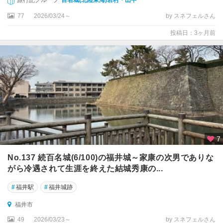
旅行記グループ
百名城(北陸東海)岩村・山中
77
2026/03/24～
by スネフェルさん
投稿日：3ヶ月前
7
No.137 続百名城(6/100)の福井城～家康の次男でありな
がら冷遇されて生涯を終えた結城秀康の...
#
福井駅
#
福井城跡
福井市
49
2026/03/23～
by スネフェルさん