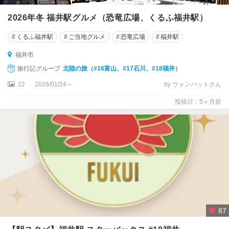
2026年冬 福井駅グルメ（恐竜広場、くるふ福井駅）
#
くるふ福井駅
#
ご当地グルメ
#
恐竜広場
#
福井駅
福井市
旅行記グループ
北陸の旅（#16富山、#17石川、#18福井）
22
2026/01/24～
by ウォンバットさん
投稿日：5ヶ月前
87