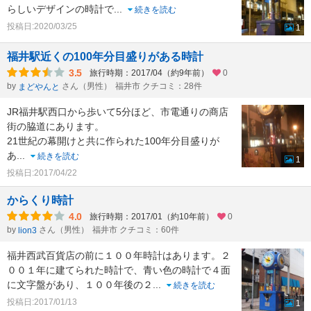
らしいデザインの時計で
...
続きを読む
投稿日:2020/03/25
1
福井駅近くの100年分目盛りがある時計
3.5
旅行時期：2017/04（約9年前）
0
by
さん（男性）
福井市 クチコミ：28件
まどやんと
JR福井駅西口から歩いて5分ほど、市電通りの商店
街の脇道にあります。
21世紀の幕開けと共に作られた100年分目盛りが
あ
...
続きを読む
1
投稿日:2017/04/22
からくり時計
4.0
旅行時期：2017/01（約10年前）
0
by
さん（男性）
福井市 クチコミ：60件
lion3
福井西武百貨店の前に１００年時計はあります。２
００１年に建てられた時計で、青い色の時計で４面
に文字盤があり、１００年後の２
...
続きを読む
投稿日:2017/01/13
1