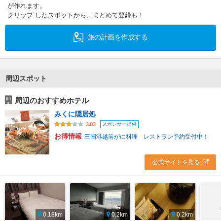
が作れます。
クリップ したスポットから、まとめて登録も！
旅の計画を作成する
周辺スポット
周辺のおすすめホテル
みくに隠居処
スポンサー提供
3.03
お得情報
三国港越前がに料理 レストラン予約受付中！
公式サイトを見る
0.18km
0.2km
0.2km