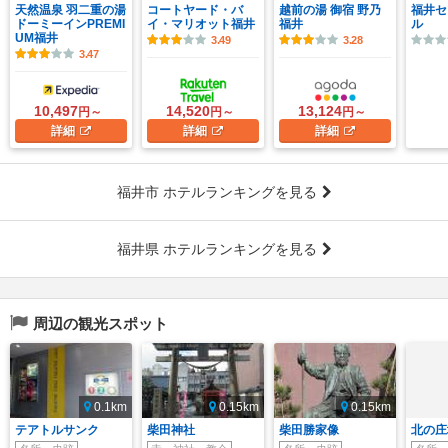
天然温泉 羽二重の湯
コートヤード・バ
越前の湯 御宿 野乃
福井セ
ドーミーインPREMI
イ・マリオット福井
福井
ル
UM福井
3.49
3.28
3.47
10,497
14,520
13,124
円～
円～
円～
詳細
詳細
詳細
福井市 ホテルランキングを見る
福井県 ホテルランキングを見る
周辺の観光スポット
0.1km
0.15km
0.15km
テアトルサンク
柴田神社
柴田勝家像
北の庄