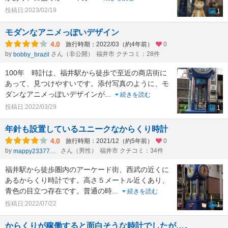
投稿日:2023/02/19
1
モダンなアニメっぽいデザイン
4.0
旅行時期：2022/03（約4年前）
0
by
さん（非公開）
福井市 クチコミ：28件
bobby_brazil
100年 時計は、福井駅から徒歩で至近の商店街に
あって、見つけやすいです。添付写真のように、モ
ダンなアニメっぽいデザインが
...
続きを読む
投稿日:2022/03/29
1
年針も設置しているユニークなからくり時計
4.0
旅行時期：2021/12（約5年前）
0
by
さん（男性）
福井市 クチコミ：34件
mappy23377803
福井駅から徒歩圏内のアーケード街、西武の近くに
あるからくり時計です。高さ５メートル近くあり、
青色の目立つ存在です。普通の時
...
続きを読む
投稿日:2022/07/22
1
からくりが稼働すると面白そうな時計でしたが…。