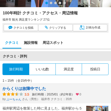
100年時計 クチコミ・アクセス・周辺情報
福井市 観光 満足度ランキング 27位
計画
を作成
クチコミ
を投稿
クリップ
する
クチコミ
施設情報
周辺スポット
クチコミ・評判
旅行時期
いいね数
満足度
投稿日
1～15件（全15件中）
からくりは故障中でした
3.5
旅行時期：2025/01（約2年前）
0
by
さん（男性）
福井市 クチコミ：35件
ぷーちゃん
福井駅周辺を散策した時に見ました。福井駅から５