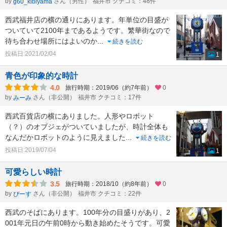
by
さん（男性）
福井市 クチコミ：48件
g60_kibiyama
西武福井店の横の通りにあります。年単位の目盛が
ついていて2100年まであるようです。繁華街なので
待ち合わせ場所にはよいのか
...
続きを読む
投稿日:2021/02/04
1
青色が印象的な時計
4.0
旅行時期：2019/06（約7年前）
0
by
さん（非公開）
福井市 クチコミ：17件
みーみ
西武百貨店の横にありました。人形やロボット
（？）のオブジェがついていましたが、時計全体も
なんだかロボットのように見えました
...
続きを読む
投稿日:2019/07/04
1
可愛らしい時計
3.5
旅行時期：2018/10（約8年前）
0
by
さん（非公開）
福井市 クチコミ：22件
ぴーす
西武のそばにあります。100年分の目盛りがあり、2
001年元日の午前0時から動き始めたそうです。可愛