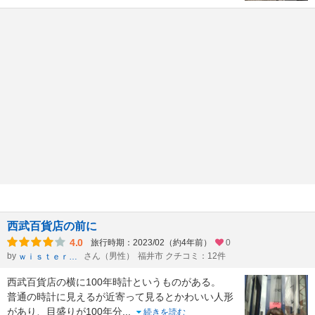
西武百貨店の前に
4.0
旅行時期：2023/02（約4年前）
0
by
さん（男性）
福井市 クチコミ：12件
ｗｉｓｔｅｒｉａ
西武百貨店の横に100年時計というものがある。
普通の時計に見えるが近寄って見るとかわいい人形
があり、目盛りが100年分
...
続きを読む