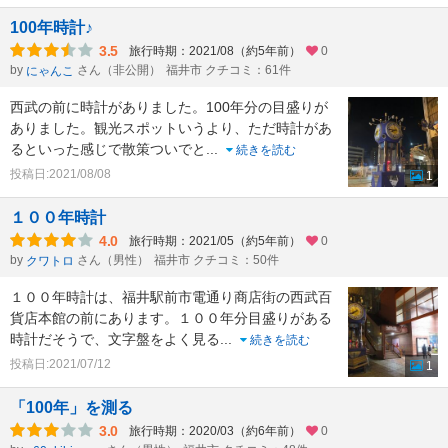
100年時計♪
3.5
旅行時期：2021/08（約5年前）
0
by
さん（非公開）
福井市 クチコミ：61件
にゃんこ
西武の前に時計がありました。100年分の目盛りが
ありました。観光スポットいうより、ただ時計があ
るといった感じで散策ついでと
...
続きを読む
投稿日:2021/08/08
1
１００年時計
4.0
旅行時期：2021/05（約5年前）
0
by
さん（男性）
福井市 クチコミ：50件
クワトロ
１００年時計は、福井駅前市電通り商店街の西武百
貨店本館の前にあります。１００年分目盛りがある
時計だそうで、文字盤をよく見る
...
続きを読む
投稿日:2021/07/12
1
「100年」を測る
3.0
旅行時期：2020/03（約6年前）
0