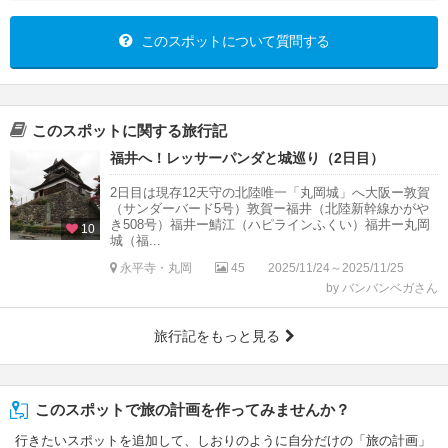
このスポットについて質問する
このスポットに関する旅行記
福井へ！レッサーパンダと城巡り（2日目）
2日目は現存12天守の北陸唯一「丸岡城」へ大阪ー敦賀
（サンダーバード5号）敦賀ー福井（北陸新幹線かがや
き508号）福井ー鯖江（ハピラインふくい）福井ー丸岡
10
城（福...
永平寺・丸岡
45
2025/11/24～2025/11/25
by バンバンベガさん
旅行記をもっと見る
このスポットで旅の計画を作ってみませんか？
行きたいスポットを追加して、しおりのように自分だけの「旅の計画」