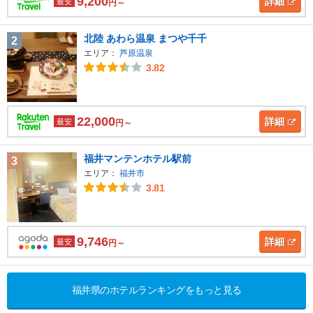
9,200
詳細
最安
円～
北陸 あわら温泉 まつや千千
2
エリア：
芦原温泉
3.82
22,000
詳細
最安
円～
福井マンテンホテル駅前
3
エリア：
福井市
3.81
9,746
詳細
最安
円～
福井県のホテルランキングをもっと見る