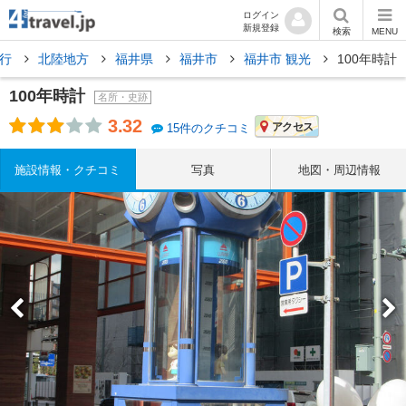
ログイン
新規登録
検索
MENU
旅行
北陸地方
福井県
福井市
福井市 観光
100年時計
100年時計
名所・史跡
3.32
アクセス
15件のクチコミ
施設情報・クチコミ
写真
地図・周辺情報