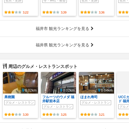
名所・史跡
寺・神社・教会
名所・史跡
名所・
3.22
3.39
3.36
福井市 観光ランキングを見る
福井県 観光ランキングを見る
周辺のグルメ・レストランスポット
0.02km
0.02km
0.04km
果樹園
フルーツのウメダ 福
ほまれ寿司
UCC
井駅前本店
ド 福
グルメ・レストラン
グルメ・レストラン
グルメ・レストラン
グルメ
3.30
3.25
3.21