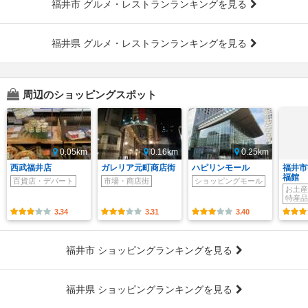
福井市 グルメ・レストランランキングを見る
福井県 グルメ・レストランランキングを見る
周辺のショッピングスポット
0.05km
0.16km
0.25km
西武福井店
ガレリア元町商店街
ハピリンモール
福井市
福館
百貨店・デパート
市場・商店街
ショッピングモール
お土産
特産品
3.34
3.31
3.40
福井市 ショッピングランキングを見る
福井県 ショッピングランキングを見る