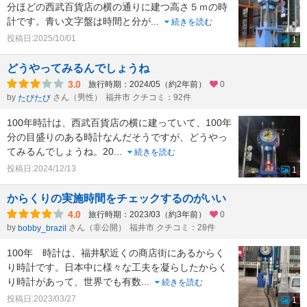
分ほどの西武百貨店の横の通りに建つ高さ５ｍの時
計です。青い文字盤は時間と分が
...
続きを読む
投稿日:2025/10/01
1
どうやってみるんでしょうね
3.0
旅行時期：2024/05（約2年前）
0
by
さん（男性）
福井市 クチコミ：92件
たびたび
100年時計は、西武百貨店の横に建っていて、100年
分の目盛りのある時計なんだそうですが、どうやっ
てみるんでしょうね。20
...
続きを読む
投稿日:2024/12/13
1
からくりの実施時間をチェックするのがいい
4.0
旅行時期：2023/03（約3年前）
0
by
さん（非公開）
福井市 クチコミ：28件
bobby_brazil
100年 時計は、福井駅近くの商店街にあるからく
り時計です。日本中に様々な工夫を凝らしたからく
り時計があって、世界でも有数
...
続きを読む
投稿日:2023/03/27
1