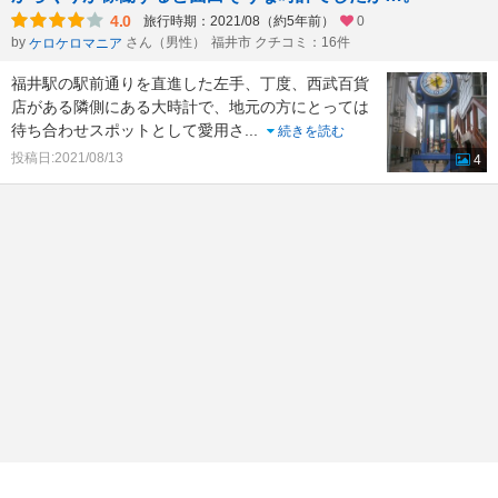
4.0
旅行時期：2021/08（約5年前）
0
by
さん（男性）
福井市 クチコミ：16件
ケロケロマニア
福井駅の駅前通りを直進した左手、丁度、西武百貨
店がある隣側にある大時計で、地元の方にとっては
待ち合わせスポットとして愛用さ
...
続きを読む
投稿日:2021/08/13
4