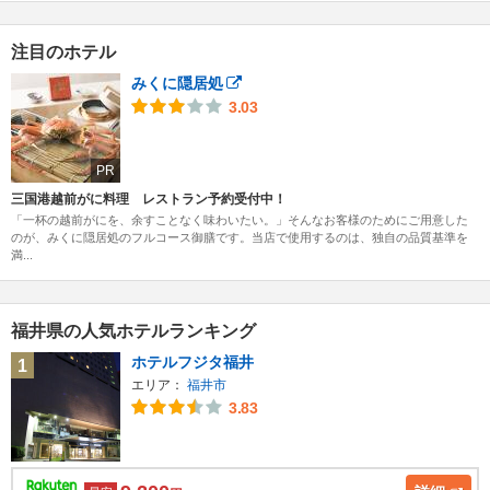
注目のホテル
みくに隠居処
3.03
PR
三国港越前がに料理 レストラン予約受付中！
「一杯の越前がにを、余すことなく味わいたい。」そんなお客様のためにご用意した
のが、みくに隠居処のフルコース御膳です。当店で使用するのは、独自の品質基準を
満...
福井県の人気ホテルランキング
ホテルフジタ福井
1
エリア：
福井市
3.83