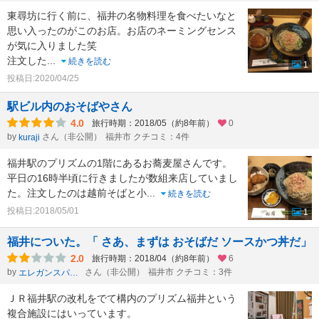
東尋坊に行く前に、福井の名物料理を食べたいなと
思い入ったのがこのお店。お店のネーミングセンス
が気に入りました笑
注文した
...
続きを読む
1
投稿日:2020/04/25
駅ビル内のおそばやさん
4.0
旅行時期：2018/05（約8年前）
0
by
さん（非公開）
福井市 クチコミ：4件
kuraji
福井駅のプリズムの1階にあるお蕎麦屋さんです。
平日の16時半頃に行きましたが数組来店していまし
た。注文したのは越前そばと小
...
続きを読む
投稿日:2018/05/01
1
福井についた。「 さあ、まずは おそばだ ソースかつ丼だ」
2.0
旅行時期：2018/04（約8年前）
6
by
さん（非公開）
福井市 クチコミ：3件
エレガンスパッカ→
ＪＲ福井駅の改札をでて構内のプリズム福井という
複合施設にはいっています。