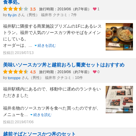
食事処。
3.5
旅行時期：2019/06（約7年前）
1
by
さん（男性）
福井市 クチコミ：7件
fly-jin
福井駅に隣接する商業施設プリズムの1Fにあるレス
トラン。福井で人気のソースカツ丼やそばをメイン
にしている。
オーダーは、
...
続きを読む
1
投稿日:2019/07/13
美味いソースカツ丼と越前おろし蕎麦セットはおすすめ
4.5
旅行時期：2019/06（約7年前）
0
by
さん（男性）
福井市 クチコミ：10件
toroppe
福井駅構内にあるので、移動中に遅めのランチをい
ただきました
福井名物のソースカツ丼を食べた買ったのですが、
5
メニューを
...
続きを読む
投稿日:2019/07/06
越前そばとソースかつ丼のセット