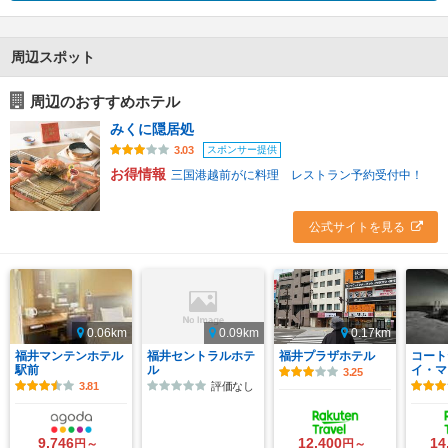
周辺スポット
周辺のおすすめホテル
みくに隠居処
スポンサー提供
3.03
お得情報
三国港越前がに料理 レストラン予約受付中！
公式サイトを見る
0.06km
0.09km
0.17km
福井マンテンホテル
福井セントラルホテ
福井プラザホテル
コート
駅前
ル
イ・マ
3.25
3.81
評価なし
9,746
12,400
14
円～
円～