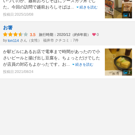
いつくのが、越前おろしそばにソースカツ丼でし
た。今回の訪問で越前おろしそばは
...
続きを読む
投稿日:2025/10/08
1
お箸
3.5
旅行時期：2020/12（約6年前）
0
by
さん（女性）
福井市 クチコミ：7件
ton114
か駅ビルにあるお店で電車まで時間があったので小
さいビールと揚げ出し豆腐を。ちょっとだけでした
が店員の対応もよかったです。お
...
続きを読む
投稿日:2021/08/24
2