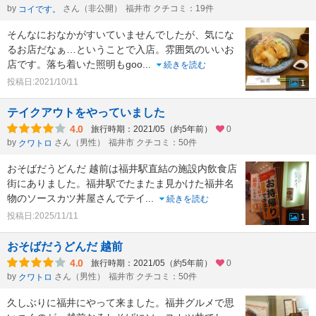
by
さん（非公開）
福井市 クチコミ：19件
コイです。
そんなにおなかがすいていませんでしたが、気にな
るお店だなぁ…ということで入店。雰囲気のいいお
店です。落ち着いた照明もgoo
...
続きを読む
投稿日:2021/10/11
1
テイクアウトをやっていました
4.0
旅行時期：2021/05（約5年前）
0
by
さん（男性）
福井市 クチコミ：50件
クワトロ
おそばだうどんだ 越前は福井駅直結の施設内飲食店
街にありました。福井駅でたまたま見かけた福井名
物のソースカツ丼屋さんでテイ
...
続きを読む
投稿日:2025/11/11
1
おそばだうどんだ 越前
4.0
旅行時期：2021/05（約5年前）
0
by
さん（男性）
福井市 クチコミ：50件
クワトロ
久しぶりに福井にやって来ました。福井グルメで思