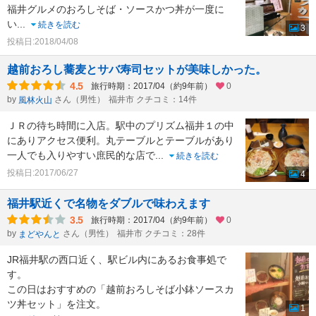
福井グルメのおろしそば・ソースかつ丼が一度に
い
...
続きを読む
3
投稿日:2018/04/08
越前おろし蕎麦とサバ寿司セットが美味しかった。
4.5
旅行時期：2017/04（約9年前）
0
by
さん（男性）
福井市 クチコミ：14件
風林火山
ＪＲの待ち時間に入店。駅中のプリズム福井１の中
にありアクセス便利。丸テーブルとテーブルがあり
一人でも入りやすい庶民的な店で
...
続きを読む
投稿日:2017/06/27
4
福井駅近くで名物をダブルで味わえます
3.5
旅行時期：2017/04（約9年前）
0
by
さん（男性）
福井市 クチコミ：28件
まどやんと
JR福井駅の西口近く、駅ビル内にあるお食事処で
す。
この日はおすすめの「越前おろしそば小鉢ソースカ
ツ丼セット」を注文。
1