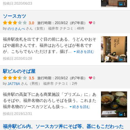
投稿日:2020/06/23
1
ソースカツ
3.0
旅行時期：2019/12（約7年前）
0
by
さん（女性）
福井市 クチコミ：46件
のりさんぺ
福井駅改札を出てすぐ目の前にある、うどんやおそ
ばや越前さんです。福井はおろしそばが有名です
が、こちらでもいただけます。揚げ
...
続きを読む
投稿日:2020/01/28
1
駅ビルのそば屋
3.5
旅行時期：2019/12（約7年前）
0
by
さん（男性）
福井市 クチコミ：2件
JA778A
福井駅の高架下にある商業施設「プリズム」に」あ
るそばや。福井名物のおろしそばを扱う。これまた
福井名物のソースカツどんも扱っ
...
続きを読む
投稿日:2019/12/31
1
福井駅ビル内、ソースカツ丼にそば等、器にもこだわった