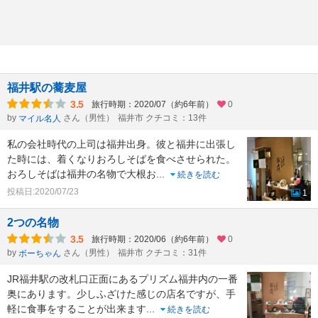
福井駅の蕎麦屋
3.5
旅行時期：2020/07（約6年前）
0
by
さん（男性）
福井市 クチコミ：13件
マイル名人
私の会社時代の上司は福井出身。彼と福井に出張し
た時には、着くなりおろしそばを食べさせられた。
おろしそばは福井の名物で大根お
...
続きを読む
投稿日:2020/07/23
1
2つの名物
3.5
旅行時期：2020/06（約6年前）
0
by
さん（男性）
福井市 クチコミ：31件
ボーちゃん
JR福井駅の改札口正面にあるプリズム福井内の一番
奥にあります。少しふざけた感じの店名ですが、手
軽に食事をすることが出来ます
...
続きを読む