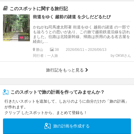
このスポットに関する旅行記
街道をゆく 越前の諸道 を少しだどるたび
かねがね司馬遼太郎著 街道をゆく 越前の諸道 の一部で
も辿ろうとの思いがあり、この旅で越前鉄道沿線を訪れ
ました。往路は北陸新幹線、帰路は所用のある名古屋を
10
経由し...
勝山
38
2026/06/11～2026/06/13
同行者：一人旅
by OKWさん
旅行記をもっと見る
このスポットで旅の計画を作ってみませんか？
行きたいスポットを追加して、しおりのように自分だけの「旅の計画」
が作れます。
クリップ したスポットから、まとめて登録も！
旅の計画を作成する