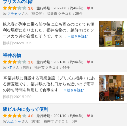
プリズムの1階
3.0
旅行時期：2022/08（約4年前）
0
by
さん（非公開）
福井市 クチコミ：29件
アラカン
観光客が列車に乗る前や後に立ち寄るのにとても便
利な場所にありました。福井名物の、越前そばとソ
ースカツ丼が自慢だそうで、オス
...
続きを読む
投稿日:2022/10/06
1
福井名物
3.0
旅行時期：2021/10（約5年前）
0
by
さん（男性）
福井市 クチコミ：44件
KT
JR福井駅に併設する商業施設（プリズム福井）にあ
る蕎麦屋です。福井駅の改札口からも近いので電車
の待ち時間を利用して食事をす
...
続きを読む
投稿日:2021/10/30
1
駅ビル内にあって便利
4.0
旅行時期：2021/10（約5年前）
0
by
さん（男性）
福井市 クチコミ：6件
ぶんちゃ