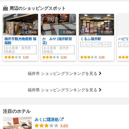
周辺のショッピングスポット
0.06km
0.08km
0.08km
福井市観光物産館 福
かゞみや (福井駅前
くるふ福井駅
ハピリ
福館
店)
ショッピングモール
ショッ
お土産屋・直売所・
お土産屋・直売所・
特産品
特産品
3.30
3.30
3.30
福井市 ショッピングランキングを見る
福井県 ショッピングランキングを見る
注目のホテル
みくに隠居処
3.03