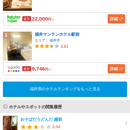
22,000
詳細
最安
円～
福井マンテンホテル駅前
3
エリア：
福井市
3.81
9,746
詳細
最安
円～
福井県のホテルランキングをもっと見る
ホテルやスポットの閲覧履歴
おそばだうどんだ 越前
3.34