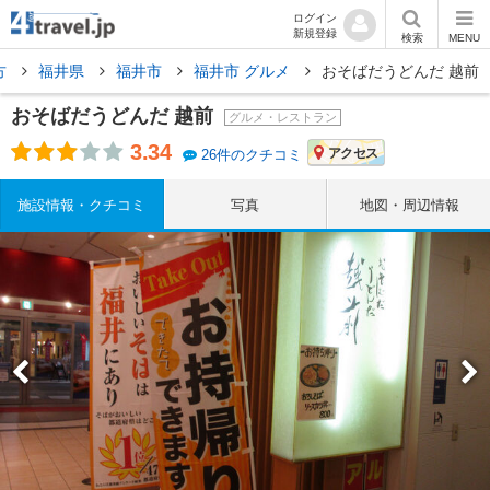
ログイン
新規登録
検索
MENU
方
福井県
福井市
福井市 グルメ
おそばだうどんだ 越前
おそばだうどんだ 越前
グルメ・レストラン
3.34
アクセス
26件のクチコミ
施設情報・クチコミ
写真
地図・周辺情報