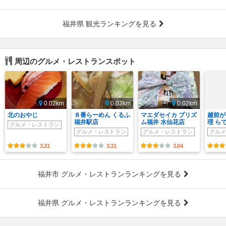
福井県 観光ランキングを見る
周辺のグルメ・レストランスポット
0.02km
0.02km
0.02km
北のおやじ
８番らーめん くるふ
マエダセイカ プリズ
越前が
福井駅店
ム福井 水仙花店
理 ら
グルメ・レストラン
グルメ・レストラン
グルメ・レストラン
グルメ
3.31
3.31
3.04
福井市 グルメ・レストランランキングを見る
福井県 グルメ・レストランランキングを見る