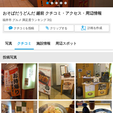
おそばだうどんだ 越前 クチコミ・アクセス・周辺情報
福井市 グルメ 満足度ランキング 3位
計画
を作成
クチコミ
を投稿
クリップ
する
写真
クチコミ
施設情報
周辺スポット
投稿写真