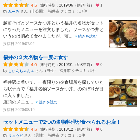
4.5
旅行時期：2019/06（約7年前）
1
by
さん（非公開）
福井市 クチコミ：17件
みーみ
越前そばとソースかつ丼という福井の名物がセット
になったメニューを注文しました。ソースかつ丼と
いうのは初めて食べましたが、薄
...
続きを読む
投稿日:2019/07/02
1
福井の２大名物を一度に食す
4.0
旅行時期：2019/01（約8年前）
0
by
さん（男性）
福井市 クチコミ：5件
しゅんちゃん４
福井駅に着いて、一夜限りの夕食場所を探していた
ら駅ナカで「福井名物ソースかつ丼」ののぼりが目
に入りました。
店頭のメニュ
...
続きを読む
6
投稿日:2020/08/19
セットメニューで2つの名物料理が食べられるお店！
4.5
旅行時期：2018/12（約8年前）
0
by
さん（男性）
福井市 クチコミ：2件
リュウビ