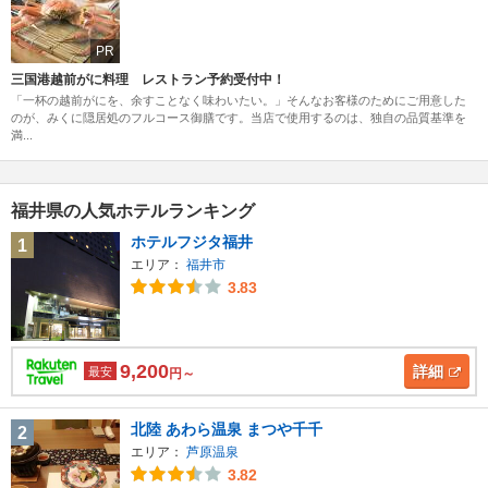
PR
三国港越前がに料理 レストラン予約受付中！
「一杯の越前がにを、余すことなく味わいたい。」そんなお客様のためにご用意した
のが、みくに隠居処のフルコース御膳です。当店で使用するのは、独自の品質基準を
満...
福井県の人気ホテルランキング
ホテルフジタ福井
1
エリア：
福井市
3.83
9,200
詳細
最安
円～
北陸 あわら温泉 まつや千千
2
エリア：
芦原温泉
3.82