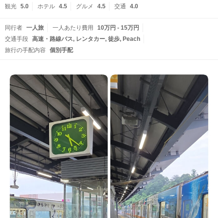
観光
5.0
ホテル
4.5
グルメ
4.5
交通
4.0
同行者
一人旅
一人あたり費用
10万円 - 15万円
交通手段
高速・路線バス
レンタカー
徒歩
Peach
旅行の手配内容
個別手配