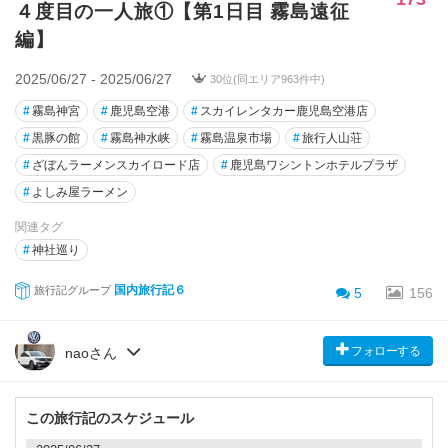
４度目の一人旅①【第1日目 霧島遠征
編】
2025/06/27 - 2025/06/27
30位(同エリア963件中)
#
霧島神宮
#
鹿児島空港
#
スカイレンタカー鹿児島空港店
#
黒豚の館
#
霧島神水峡
#
霧島温泉市場
#
旅行人山荘
#
ざぼんラーメンスカイロード店
#
鹿児島ワシントンホテルプラザ
#
よしみ屋ラーメン
関連タグ
#
神社巡り
国内旅行記６
旅行記グループ
5
156
フォローする
naoさん
この旅行記のスケジュール