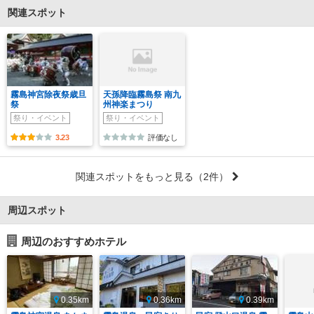
関連スポット
霧島神宮除夜祭歳旦
天孫降臨霧島祭 南九
祭
州神楽まつり
祭り・イベント
祭り・イベント
3.23
評価なし
関連スポットをもっと見る
（2件）
周辺スポット
周辺のおすすめホテル
0.35km
0.36km
0.39km