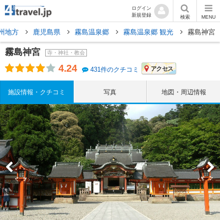
ログイン
新規登録
検索
MENU
州地方
鹿児島県
霧島温泉郷
霧島温泉郷 観光
霧島神宮
霧島神宮
寺・神社・教会
4.24
アクセス
431件のクチコミ
施設情報・クチコミ
写真
地図・周辺情報