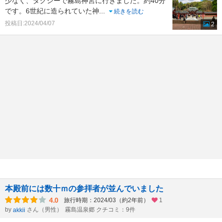
少なく、タクシーで霧島神宮に行きました。約40分
です。6世紀に造られていた神
...
続きを読む
投稿日:2024/04/07
2
本殿前には数十ｍの参拝者が並んでいました
4.0
旅行時期：2024/03（約2年前）
1
by
さん（男性）
霧島温泉郷 クチコミ：9件
akkii