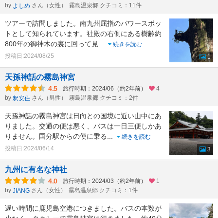
by
さん（女性）
霧島温泉郷 クチコミ：11件
よしめ
ツアーで訪問しました。南九州屈指のパワースポッ
トとして知られています。社殿の右側にある樹齢約
800年の御神木の裏に回って見
...
続きを読む
投稿日:2024/08/25
1
天孫神話の霧島神宮
4.5
旅行時期：2024/06（約2年前）
4
by
さん（男性）
霧島温泉郷 クチコミ：2件
釈安住
天孫神話の霧島神宮は日向との国境に近い山中にあ
りました。交通の便は悪く、バスは一日三便しかあ
りません。国分駅からの便に乗る
...
続きを読む
投稿日:2024/06/14
3
九州に有名な神社
4.0
旅行時期：2024/03（約2年前）
1
by
さん（女性）
霧島温泉郷 クチコミ：1件
JIANG
遅い時間に鹿児島空港につきました。バスの本数が