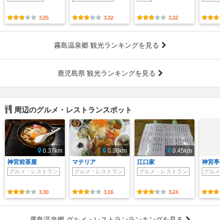
3.25
3.32
3.32
霧島温泉郷 観光ランキングを見る
鹿児島県 観光ランキングを見る
周辺のグルメ・レストランスポット
0.37km
0.38km
0.45km
神宮前茶屋
マテリア
江口家
神宮亭
グルメ・レストラン
グルメ・レストラン
グルメ・レストラン
グルメ
3.30
3.16
3.24
霧島温泉郷 グルメ・レストランランキングを見る