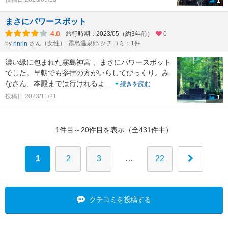
1
まさにパワースポット
4.0
旅行時期：2023/05（約3年前）
0
by
さん（女性）
霧島温泉郷 クチコミ：1件
rinrin
濃い緑に包まれた霧島神宮 、まさにパワースポット
でした。早朝でも参拝の方がいらしてびっくり。み
なさん、本殿までは行けれるよ
...
続きを読む
投稿日:2023/11/21
1
1件目～20件目を表示（全431件中）
…
1
2
3
22
クチコミを投稿する