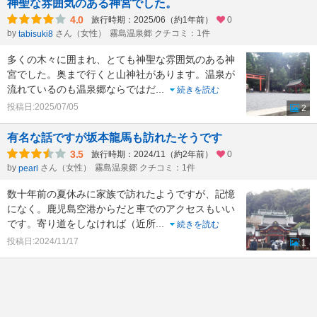
神聖な雰囲気のある神宮でした。
4.0
旅行時期：2025/06（約1年前）
0
by
さん（女性）
霧島温泉郷 クチコミ：1件
tabisuki8
多くの木々に囲まれ、とても神聖な雰囲気のある神
宮でした。奥まで行くと山神社があります。温泉が
流れているのも温泉郷ならではだ
...
続きを読む
投稿日:2025/07/05
2
有名な話ですが坂本龍馬も訪れたそうです
3.5
旅行時期：2024/11（約2年前）
0
by
さん（女性）
霧島温泉郷 クチコミ：1件
pearl
数十年前の夏休みに家族で訪れたようですが、記憶
になく。鹿児島空港からだと車でのアクセスもいい
です。寄り道をしなければ（近所
...
続きを読む
投稿日:2024/11/17
1