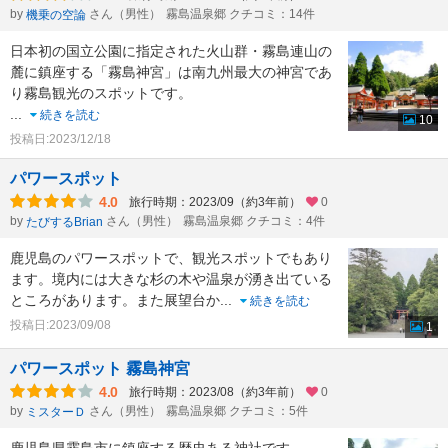
by
さん（男性）
霧島温泉郷 クチコミ：14件
機乗の空論
日本初の国立公園に指定された火山群・霧島連山の
麓に鎮座する「霧島神宮」は南九州最大の神宮であ
り霧島観光のスポットです。
...
続きを読む
10
投稿日:2023/12/18
パワースポット
4.0
旅行時期：2023/09（約3年前）
0
by
さん（男性）
霧島温泉郷 クチコミ：4件
たびするBrian
鹿児島のパワースポットで、観光スポットでもあり
ます。境内には大きな杉の木や温泉が湧き出ている
ところがあります。また展望台か
...
続きを読む
投稿日:2023/09/08
1
パワースポット 霧島神宮
4.0
旅行時期：2023/08（約3年前）
0
by
さん（男性）
霧島温泉郷 クチコミ：5件
ミスターＤ