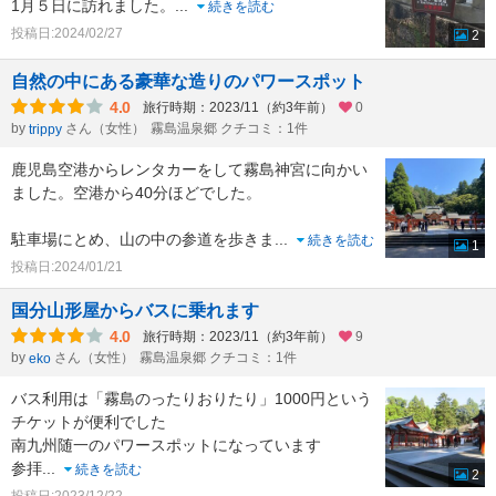
1月５日に訪れました。
...
続きを読む
投稿日:2024/02/27
2
自然の中にある豪華な造りのパワースポット
4.0
旅行時期：2023/11（約3年前）
0
by
さん（女性）
霧島温泉郷 クチコミ：1件
trippy
鹿児島空港からレンタカーをして霧島神宮に向かい
ました。空港から40分ほどでした。
駐車場にとめ、山の中の参道を歩きま
...
続きを読む
1
投稿日:2024/01/21
国分山形屋からバスに乗れます
4.0
旅行時期：2023/11（約3年前）
9
by
さん（女性）
霧島温泉郷 クチコミ：1件
eko
バス利用は「霧島のったりおりたり」1000円という
チケットが便利でした
南九州随一のパワースポットになっています
参拝
...
続きを読む
2