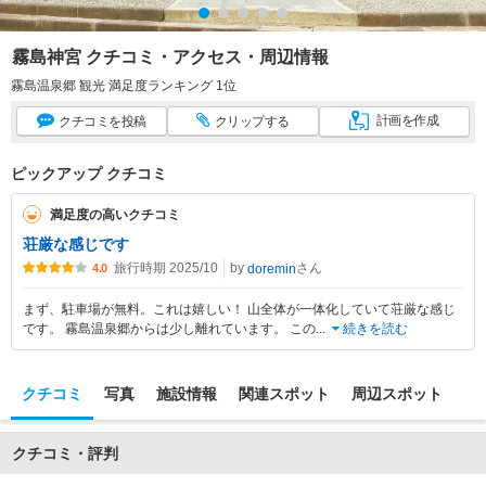
霧島神宮 クチコミ・アクセス・周辺情報
霧島温泉郷 観光 満足度ランキング 1位
計画
を作成
クチコミ
を投稿
クリップ
する
ピックアップ クチコミ
満足度の高いクチコミ
荘厳な感じです
旅行時期 2025/10
by
さん
doremin
4.0
まず、駐車場が無料。これは嬉しい！ 山全体が一体化していて荘厳な感じ
です。 霧島温泉郷からは少し離れています。 この
...
続きを読む
クチコミ
写真
施設情報
関連スポット
周辺スポット
クチコミ・評判