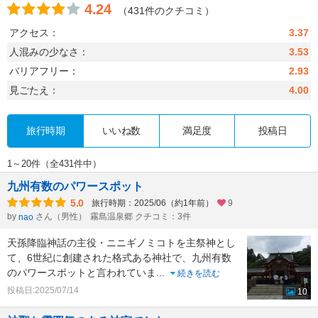
4.24
（431件のクチコミ）
アクセス：
3.37
人混みの少なさ：
3.53
バリアフリー：
2.93
見ごたえ：
4.00
旅行時期
いいね数
満足度
投稿日
1～20件（全431件中）
九州有数のパワースポット
5.0
旅行時期：2025/06（約1年前）
9
by
さん（男性）
霧島温泉郷 クチコミ：3件
nao
天孫降臨神話の主役・ニニギノミコトを主祭神とし
て、6世紀に創建された格式ある神社で、九州有数
のパワースポットと言われていま
...
続きを読む
投稿日:2025/07/14
10