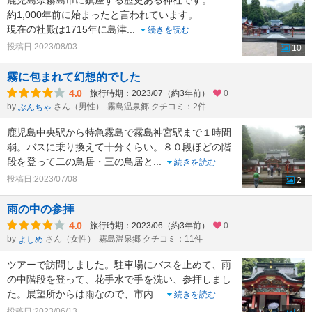
鹿児島県霧島市に鎮座する歴史ある神社です。
約1,000年前に始まったと言われています。
現在の社殿は1715年に島津
...
続きを読む
投稿日:2023/08/03
10
霧に包まれて幻想的でした
4.0
旅行時期：2023/07（約3年前）
0
by
さん（男性）
霧島温泉郷 クチコミ：2件
ぶんちゃ
鹿児島中央駅から特急霧島で霧島神宮駅まで１時間
弱。バスに乗り換えて十分くらい。８０段ほどの階
段を登って二の鳥居・三の鳥居と
...
続きを読む
投稿日:2023/07/08
2
雨の中の参拝
4.0
旅行時期：2023/06（約3年前）
0
by
さん（女性）
霧島温泉郷 クチコミ：11件
よしめ
ツアーで訪問しました。駐車場にバスを止めて、雨
の中階段を登って、花手水で手を洗い、参拝しまし
た。展望所からは雨なので、市内
...
続きを読む
投稿日:2023/06/13