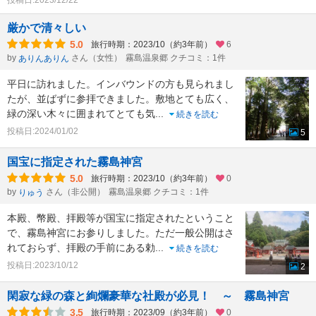
投稿日:2023/12/22
厳かで清々しい
5.0
旅行時期：2023/10（約3年前）
6
by
さん（女性）
霧島温泉郷 クチコミ：1件
ありんありん
平日に訪れました。インバウンドの方も見られまし
たが、並ばずに参拝できました。敷地とても広く、
緑の深い木々に囲まれてとても気
...
続きを読む
投稿日:2024/01/02
5
国宝に指定された霧島神宮
5.0
旅行時期：2023/10（約3年前）
0
by
さん（非公開）
霧島温泉郷 クチコミ：1件
りゅう
本殿、幣殿、拝殿等が国宝に指定されたということ
で、霧島神宮にお参りしました。ただ一般公開はさ
れておらず、拝殿の手前にある勅
...
続きを読む
投稿日:2023/10/12
2
閑寂な緑の森と絢爛豪華な社殿が必見！ ～ 霧島神宮
3.5
旅行時期：2023/09（約3年前）
0