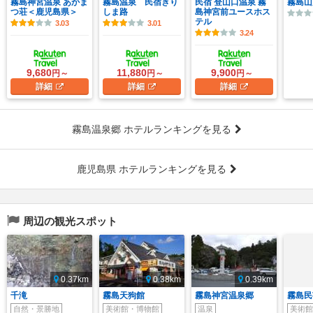
霧島神宮温泉 あかま
霧島温泉 民宿きり
民宿 登山口温泉 霧
霧島山
つ荘＜鹿児島県＞
しま路
島神宮前ユースホス
テル
3.03
3.01
3.24
9,680
11,880
9,900
円～
円～
円～
詳細
詳細
詳細
霧島温泉郷 ホテルランキングを見る
鹿児島県 ホテルランキングを見る
周辺の観光スポット
0.37km
0.38km
0.39km
千滝
霧島天狗館
霧島神宮温泉郷
霧島民
自然・景勝地
美術館・博物館
温泉
美術館