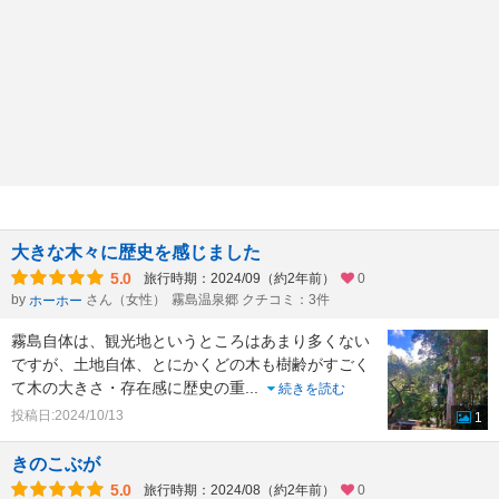
大きな木々に歴史を感じました
5.0
旅行時期：2024/09（約2年前）
0
by
さん（女性）
霧島温泉郷 クチコミ：3件
ホーホー
霧島自体は、観光地というところはあまり多くない
ですが、土地自体、とにかくどの木も樹齢がすごく
て木の大きさ・存在感に歴史の重
...
続きを読む
投稿日:2024/10/13
1
きのこぶが
5.0
旅行時期：2024/08（約2年前）
0