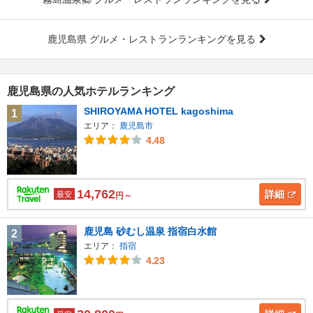
鹿児島県 グルメ・レストランランキングを見る
鹿児島県の人気ホテルランキング
SHIROYAMA HOTEL kagoshima
1
エリア：
鹿児島市
4.48
14,762
詳細
最安
円～
鹿児島 砂むし温泉 指宿白水館
2
エリア：
指宿
4.23