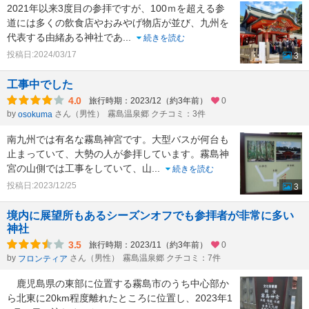
2021年以来3度目の参拝ですが、100ｍを超える参
道には多くの飲食店やおみやげ物店が並び、九州を
代表する由緒ある神社であ
...
続きを読む
投稿日:2024/03/17
3
工事中でした
4.0
旅行時期：2023/12（約3年前）
0
by
さん（男性）
霧島温泉郷 クチコミ：3件
osokuma
南九州では有名な霧島神宮です。大型バスが何台も
止まっていて、大勢の人が参拝しています。霧島神
宮の山側では工事をしていて、山
...
続きを読む
投稿日:2023/12/25
3
境内に展望所もあるシーズンオフでも参拝者が非常に多い
神社
3.5
旅行時期：2023/11（約3年前）
0
by
さん（男性）
霧島温泉郷 クチコミ：7件
フロンティア
鹿児島県の東部に位置する霧島市のうち中心部か
ら北東に20km程度離れたところに位置し、2023年1