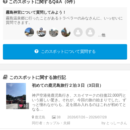
このスポットに関するQ&A（0件）
霧島神宮について質問してみよう！
霧島温泉郷に行ったことがあるトラベラーのみなさんに、いっせいに
質問できます。
…他
このスポットについて質問する
このスポットに関する旅行記
初めての鹿児島旅行２泊３日（3日目）
神戸空港発鹿児島行き、スカイマークの往復22,000円と
いう嬉しい驚き。それが、今回の旅の始まりでした。ず
っと憧れながらも、足を踏み入れるのはこれが初めてと
10
なる...
鹿児島
38
2026/07/26～2026/07/28
同行者：カップル・夫婦
by とっしーさん