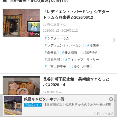
三軒茶屋・駒沢(東京) の旅行記
「レディエント・バーミン」シアター
トラム☆燕来香☆2026/06/12
by 杏仁豆腐さん
2026/06/12 - 2026/06/12
25
#
シアタートラム
#
レディエント・バーミン
#
燕来香
#
白井晃
#
井之脇海
#
池津祥子
#
清原果耶
#
フィリップ・リドリー
#
小宮山智津子
#
冷やし中華
長谷川町子記念館・美術館☆ぐるっと
パス2026・4
by mikanさん
2026/04/29 - 2026/04/30
銀座キャピタルホテル茜
10
【最安値宣言】公式ＨＰからの予約が一番お得!!
宿公式サイト
#
サザエさん
#
桜新町
#
長谷川町子
#
ぐるっとパス
#
美術館巡り
スポンサー提供