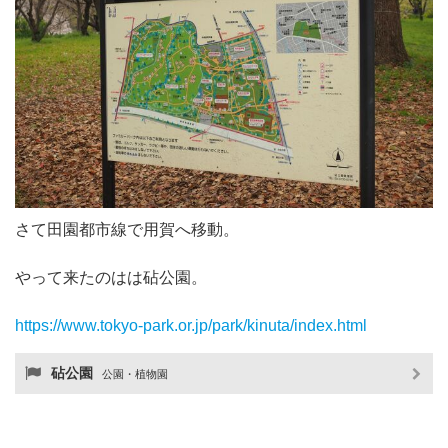
さて田園都市線で用賀へ移動。
やって来たのはは砧公園。
https://www.tokyo-park.or.jp/park/kinuta/index.html
砧公園
公園・植物園