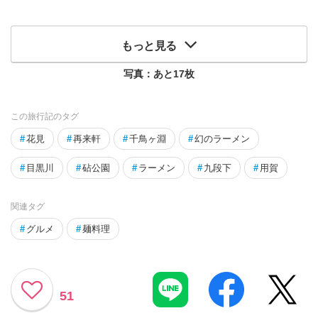
もっと見る
写真：あと
17
枚
この旅行記のタグ
#
花見
#
再来軒
#
千鳥ヶ淵
#
幻のラーメン
#
目黒川
#
砧公園
#
ラーメン
#
九段下
#
用賀
関連タグ
#
グルメ
#
麺料理
51