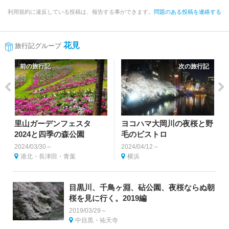
利用規約に違反している投稿は、報告する事ができます。
問題のある投稿を連絡する
花見
旅行記グループ
前の旅行記
次の旅行記
里山ガーデンフェスタ
ヨコハマ大岡川の夜桜と野
2024と四季の森公園
毛のビストロ
2024/03/30～
2024/04/12～
港北・長津田・青葉
横浜
目黒川、千鳥ヶ淵、砧公園、夜桜ならぬ朝
桜を見に行く。2019編
2019/03/29～
中目黒・祐天寺