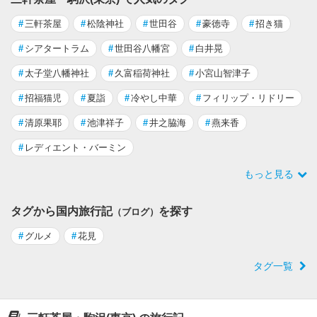
#
三軒茶屋
#
松陰神社
#
世田谷
#
豪徳寺
#
招き猫
#
シアタートラム
#
世田谷八幡宮
#
白井晃
#
太子堂八幡神社
#
久富稲荷神社
#
小宮山智津子
#
招福猫児
#
夏詣
#
冷やし中華
#
フィリップ・リドリー
#
清原果耶
#
池津祥子
#
井之脇海
#
燕来香
#
レディエント・バーミン
もっと見る
タグから国内旅行記
を探す
（ブログ）
#
グルメ
#
花見
タグ一覧