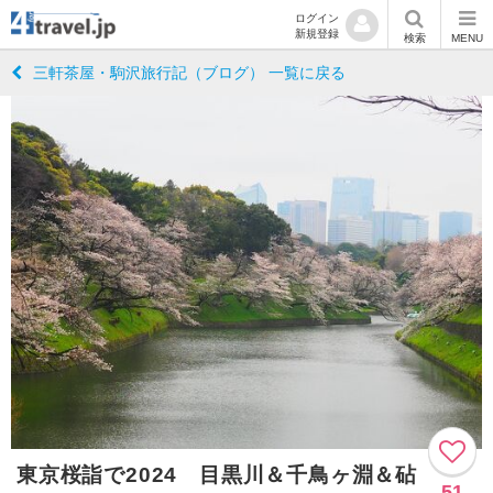
ログイン
新規登録
検索
MENU
三軒茶屋・駒沢旅行記（ブログ） 一覧に戻る
東京桜詣で2024 目黒川＆千鳥ヶ淵＆砧
51