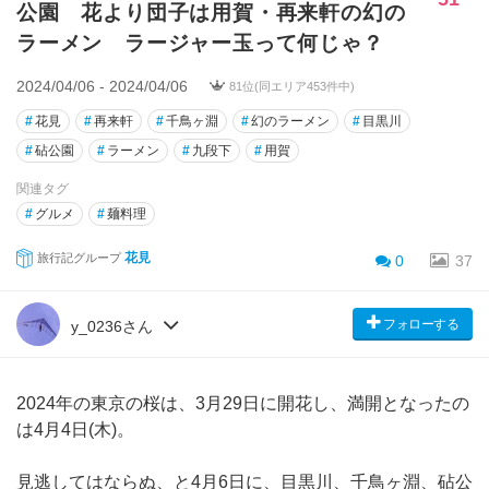
公園 花より団子は用賀・再来軒の幻の
ラーメン ラージャー玉って何じゃ？
2024/04/06 - 2024/04/06
81位(同エリア453件中)
#
花見
#
再来軒
#
千鳥ヶ淵
#
幻のラーメン
#
目黒川
#
砧公園
#
ラーメン
#
九段下
#
用賀
関連タグ
#
グルメ
#
麺料理
花見
旅行記グループ
0
37
フォローする
y_0236さん
2024年の東京の桜は、3月29日に開花し、満開となったの
は4月4日(木)。
見逃してはならぬ、と4月6日に、目黒川、千鳥ヶ淵、砧公