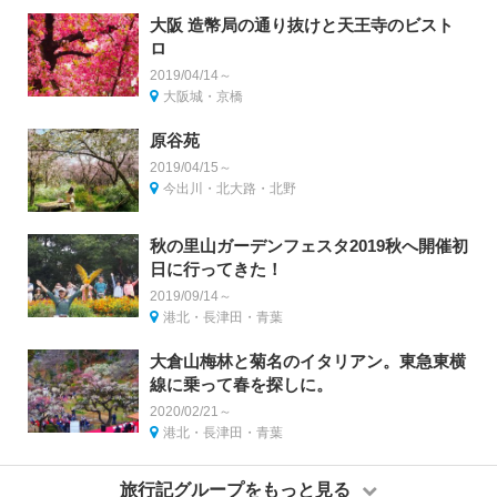
大阪 造幣局の通り抜けと天王寺のビスト
ロ
2019/04/14～
大阪城・京橋
原谷苑
2019/04/15～
今出川・北大路・北野
秋の里山ガーデンフェスタ2019秋へ開催初
日に行ってきた！
2019/09/14～
港北・長津田・青葉
大倉山梅林と菊名のイタリアン。東急東横
線に乗って春を探しに。
2020/02/21～
港北・長津田・青葉
旅行記グループをもっと見る