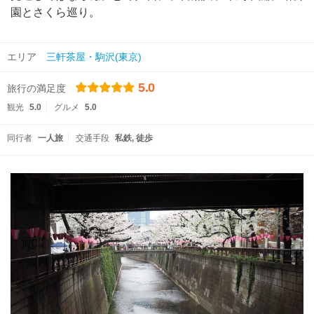
園とさくら巡り。
エリア
三軒茶屋・駒沢(東京)
5.0
旅行の満足度
観光
5.0
グルメ
5.0
同行者
一人旅
交通手段
私鉄
徒歩