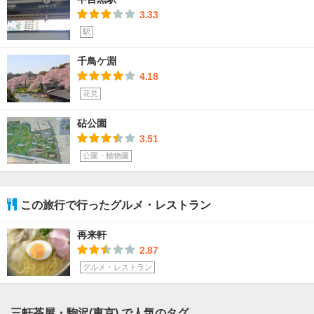
3.33
駅
千鳥ケ淵
4.18
花見
砧公園
3.51
公園・植物園
この旅行で行ったグルメ・レストラン
再来軒
2.87
グルメ・レストラン
三軒茶屋・駒沢(東京) で人気のタグ