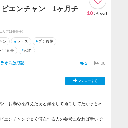
ス・ビエンチャン 1ヶ月チ
10
いいね！
同エリア1148件中)
ャン
#
ラオス
#
プチ移住
ビザ延長
#
献血
イ&ラオス放浪記
2
98
フォローする
や、お勤めを終えたあと何をして過ごしてたかまとめ
ビエンチャンで長く滞在する人の参考になれば幸いで