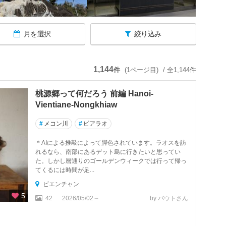
月を選択
絞り込み
1,144
件
(1ページ目)
/ 全1,144件
桃源郷って何だろう 前編 Hanoi-
Vientiane-Nongkhiaw
#
メコン川
#
ビアラオ
＊AIによる推敲によって脚色されています。ラオスを訪
れるなら、南部にあるデット島に行きたいと思ってい
た。しかし暦通りのゴールデンウィークでは行って帰っ
てくるには時間が足...
ビエンチャン
5
42
2026/05/02～
by バウトさん