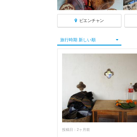
ビエンチャン
ラオスへ戻る
旅行時期 新しい順
★ビエンチャン
サワンナケート
シーパンドン
ジャール平原周辺
ターケーク
チャンパサック
バンビエン
パクセ
投稿日：2ヶ月前