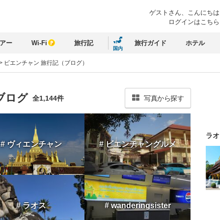
ゲストさん、
こんにちは
ログインはこちら
アー
Wi-Fi
旅行記
旅行ガイド
ホテル
国内
>
ビエンチャン 旅行記（ブログ）
ブログ
全1,144件
写真から探す
ラオ
# ヴィエンチャン
# ビエンチャングルメ
# ラオス
# wanderingsister