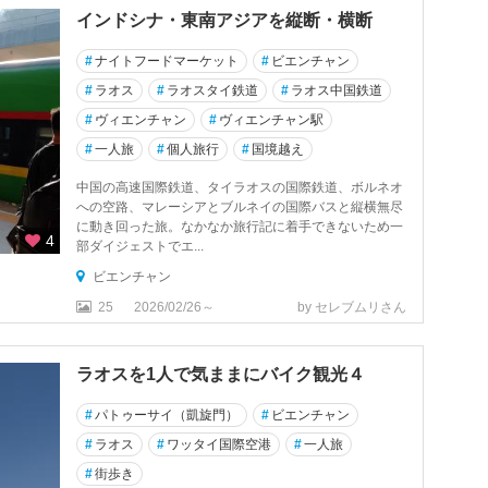
インドシナ・東南アジアを縦断・横断
#
ナイトフードマーケット
#
ビエンチャン
#
ラオス
#
ラオスタイ鉄道
#
ラオス中国鉄道
#
ヴィエンチャン
#
ヴィエンチャン駅
#
一人旅
#
個人旅行
#
国境越え
中国の高速国際鉄道、タイラオスの国際鉄道、ボルネオ
への空路、マレーシアとブルネイの国際バスと縦横無尽
に動き回った旅。なかなか旅行記に着手できないため一
4
部ダイジェストでエ...
ビエンチャン
25
2026/02/26～
by セレブムリさん
ラオスを1人で気ままにバイク観光４
#
パトゥーサイ（凱旋門）
#
ビエンチャン
#
ラオス
#
ワッタイ国際空港
#
一人旅
#
街歩き