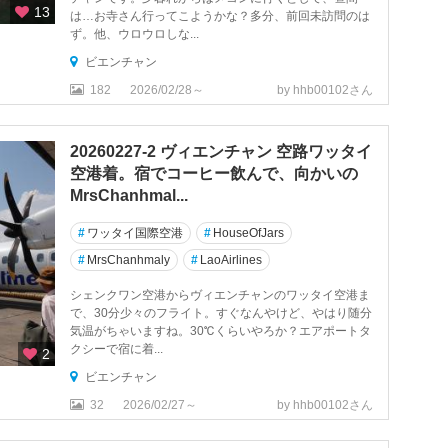
13
は…お寺さん行ってこようかな？多分、前回未訪問のは
ず。他、ウロウロしな...
ビエンチャン
182
2026/02/28～
by hhb00102さん
20260227-2 ヴィエンチャン 空路ワッタイ
空港着。宿でコーヒー飲んで、向かいの
MrsChanhmal...
#
ワッタイ国際空港
#
HouseOfJars
#
MrsChanhmaly
#
LaoAirlines
シェンクワン空港からヴィエンチャンのワッタイ空港ま
で、30分少々のフライト。すぐなんやけど、やはり随分
気温がちゃいますね。30℃くらいやろか？エアポートタ
クシーで宿に着...
2
ビエンチャン
32
2026/02/27～
by hhb00102さん