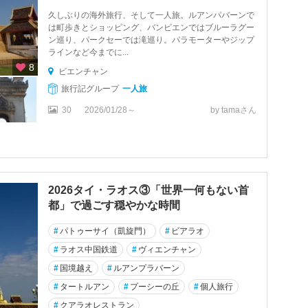
久しぶりの海外旅行、そして一人旅。ルアンパバーンで
は町歩きとショッピング、バンビエンではブルーラグー
ン巡り、パークセーでは滝巡り。パラモーターやジップ
ラインなど今までに...
8
ビエンチャン
旅行記グループ
一人旅
30
2026/01/28～
by tamaさん
2026タイ・ラオス③「世界一何もない首
都」で過ごす穏やかな時間
#
パトゥーサイ（凱旋門）
#
ビアラオ
#
ラオス中国鉄道
#
ヴィエンチャン
#
国境越え
#
ルアンプラバーン
#
タートルアン
#
プーシーの丘
#
個人旅行
#
クアラオレストラン