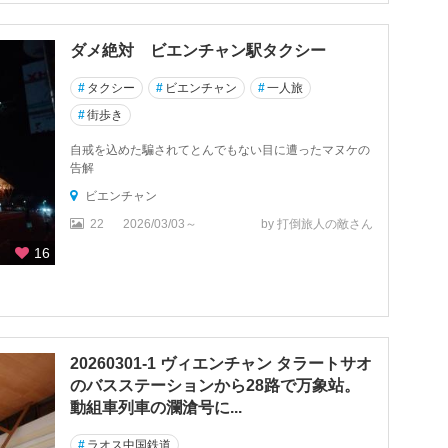
ダメ絶対 ビエンチャン駅タクシー
#
タクシー
#
ビエンチャン
#
一人旅
#
街歩き
自戒を込めた騙されてとんでもない目に遭ったマヌケの
告解
ビエンチャン
22
2026/03/03～
by 打倒旅人の敵さん
16
20260301-1 ヴィエンチャン タラートサオ
のバスステーションから28路で万象站。
動組車列車の瀾滄号に...
#
ラオス中国鉄道