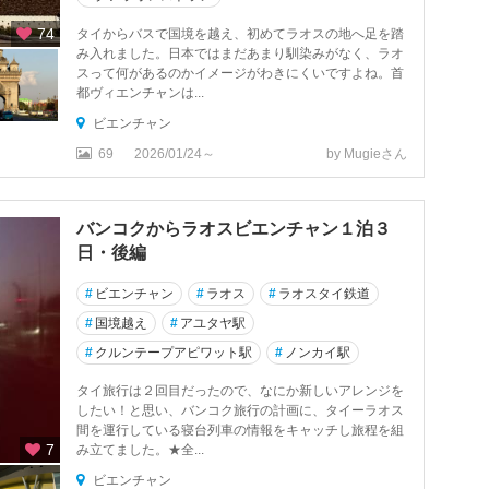
74
タイからバスで国境を越え、初めてラオスの地へ足を踏
み入れました。日本ではまだあまり馴染みがなく、ラオ
スって何があるのかイメージがわきにくいですよね。首
都ヴィエンチャンは...
ビエンチャン
69
2026/01/24～
by Mugieさん
バンコクからラオスビエンチャン１泊３
日・後編
#
ビエンチャン
#
ラオス
#
ラオスタイ鉄道
#
国境越え
#
アユタヤ駅
#
クルンテープアピワット駅
#
ノンカイ駅
タイ旅行は２回目だったので、なにか新しいアレンジを
したい！と思い、バンコク旅行の計画に、タイーラオス
間を運行している寝台列車の情報をキャッチし旅程を組
7
み立てました。★全...
ビエンチャン