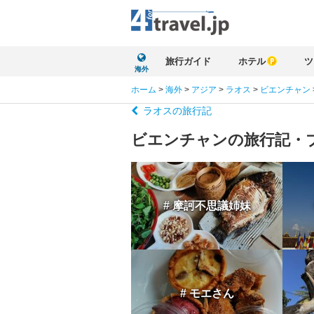
旅行ガイド
ホテル
ツ
海外
ホーム
>
海外
>
アジア
>
ラオス
>
ビエンチャン
ラオスの旅行記
ビエンチャンの旅行記・
# 摩訶不思議姉妹
# モエさん