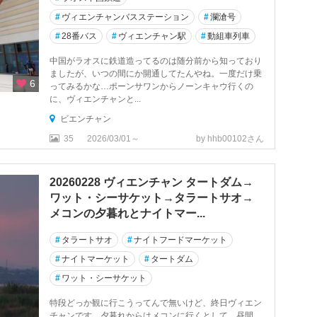
#
ヴィエンチャンバスステーション
#
瀾滄号
#
28番バス
#
ヴィエンチャン駅
#
動組車列車
中国がラオスに鉄道造ってるのは随分前から知っており
ましたが、いつの間にか開通してたんやね。一度だけ乗
6
ってみるかな…ポーンサワンからノーンキャウ行くの
に、ヴィエンチャンと...
ビエンチャン
35
2026/03/01～
by hhb00102さん
20260228 ヴィエンチャン タートダム→
ワット・シーサケット→タラートサオ→
メコンの夕暮れとナイトマー...
#
タラートサオ
#
ナイトフードマーケット
#
ナイトマーケット
#
タートダム
#
ワット・シーサケット
特段どっか観に行こうってんで無いけど、終日ヴィエン
チャンです。夕暮れからはメコンに行くとして、昼間