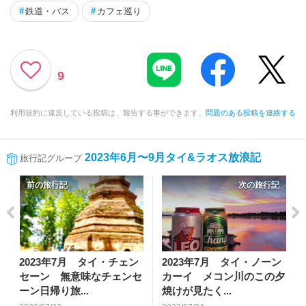
#
鉄道・バス
#
カフェ巡り
9
利用規約に違反している投稿は、報告する事ができます。
問題のある投稿を連絡する
2023年6月〜9月タイ&ラオス放浪記
旅行記グループ
前の旅行記
次の旅行記
2023年7月 タイ・チェン
2023年7月 タイ・ノーン
セーン 無意味なチェンセ
カーイ メコン川のこの夕
ーン日帰り旅...
焼けが見たく...