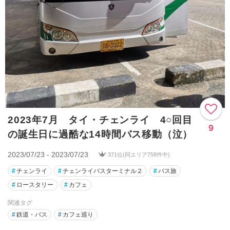
2023年7月 タイ・チェンライ 4○回目
9
の誕生日に過酷な14時間バス移動（泣）
2023/07/23 - 2023/07/23
371位(同エリア758件中)
#
チェンライ
#
チェンライバスターミナル２
#
バス旅
#
ロースタリー
#
カフェ
関連タグ
#
鉄道・バス
#
カフェ巡り