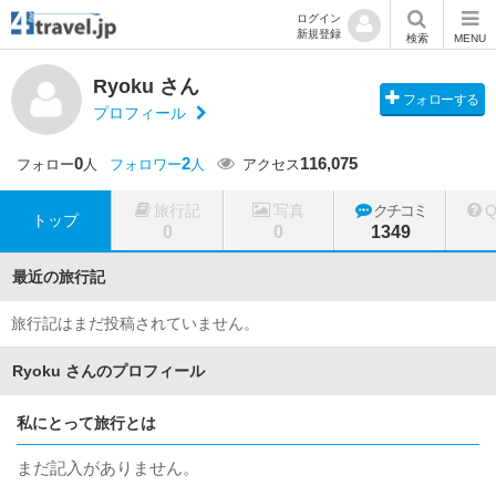
ログイン
新規登録
検索
MENU
Ryoku さん
フォローする
プロフィール
0
2
116,075
フォロー
人
フォロワー
人
アクセス
旅行記
写真
クチコミ
トップ
0
0
1349
最近の旅行記
旅行記はまだ投稿されていません。
Ryoku さんのプロフィール
私にとって旅行とは
まだ記入がありません。