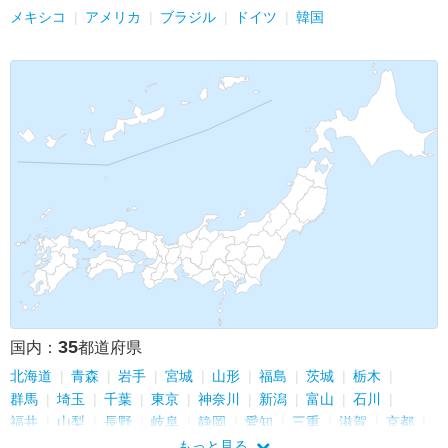
メキシコ
アメリカ
ブラジル
ドイツ
韓国
35
国内：
都道府県
北海道
青森
岩手
宮城
山形
福島
茨城
栃木
群馬
埼玉
千葉
東京
神奈川
新潟
富山
石川
福井
山梨
長野
岐阜
静岡
愛知
三重
滋賀
京都
大阪
兵庫
奈良
岡山
広島
福岡
佐賀
長崎
大分
もっと見る