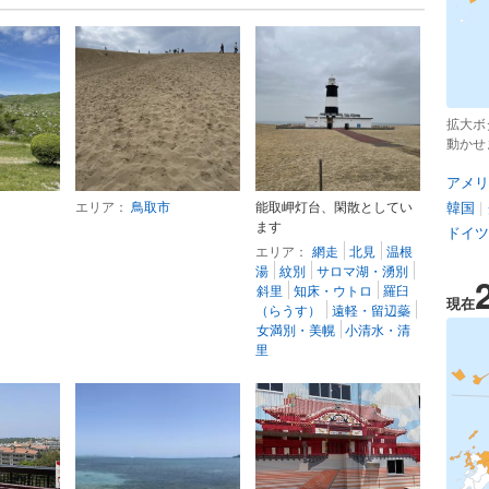
拡大ボ
動かせ
アメリ
エリア：
鳥取市
能取岬灯台、閑散としてい
韓国
|
ます
ドイツ
エリア：
網走
北見
温根
湯
紋別
サロマ湖・湧別
斜里
知床・ウトロ
羅臼
現在
（らうす）
遠軽・留辺蘂
女満別・美幌
小清水・清
里