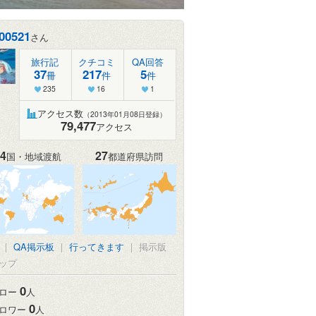
00521
さん
旅行記
クチコミ
QA回答
37
217
5
冊
件
件
235
16
1
アクセス数
（2013年01月08日登録）
79,477
アクセス
4
27
国・地域渡航
都道府県訪問
|
QA掲示板
|
行ってきます
|
掲示版
ップ
0
ロー
人
0
ロワー
人