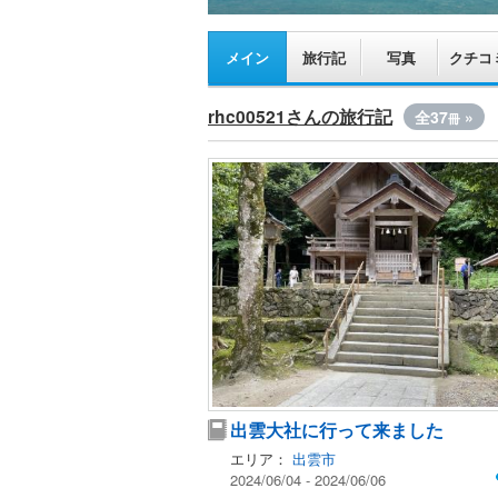
メイン
旅行記
写真
クチコ
rhc00521さんの旅行記
全37
»
冊
出雲大社に行って来ました
エリア：
出雲市
2024/06/04 - 2024/06/06