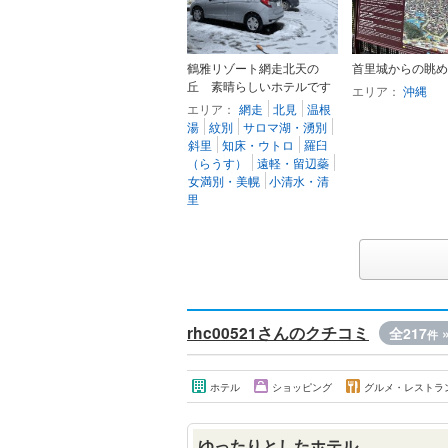
鶴雅リゾート網走北天の
首里城からの眺め
丘 素晴らしいホテルです
エリア：
沖縄
エリア：
網走
北見
温根
湯
紋別
サロマ湖・湧別
斜里
知床・ウトロ
羅臼
（らうす）
遠軽・留辺蘂
女満別・美幌
小清水・清
里
rhc00521さんのクチコミ
全217
件
ホテル
ショッピング
グルメ・レストラ
ゆったりとしたホテル