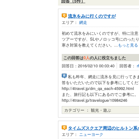
回答（5件）
流氷をみに行くのですが
エリア：
網走
初めて流氷をみにいくのですが、特に注意
ツアーですが、SLやノロッコ号にのった
寒さ対策を教えてください。...
もっと見る
この回答は
0人
の人に役立ちました
回答日：2016/02/10 00:03:40
回答者：
r
私も昨年、網走に流氷を見に行ってき
答をいただいたので以下を参考にしてくだ
http://4travel.jp/dm_qa_each-45992.html
また、旅行記も以下にあるのでご参考に。
http://4travel.jp/travelogue/10984246
カテゴリー ：
観光・遊ぶ
タイムズスクエア周辺のヒルトン系
エリア：
ニューヨーク