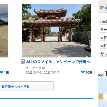
rh
自分
大好
大好
行っ
JALのスマイルキャンペーンで沖縄へ
エリア：
沖縄
1票
2023/04/16 - 2023/04/17
10票
現在
旅行記をもっと見る