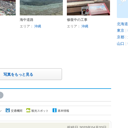
海中道路
修復中の工事
北海道
エリア：
沖縄
エリア：
沖縄
東京
|
京都
|
山口
|
写真をもっと見る
»
ン
交通機関
観光スポット
基本情報
投稿日 2023年04月23日