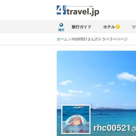
旅行ガイド
ホテル
ツ
海外
ホーム
>
rhc00521さんのトラベラーページ
rhc00521