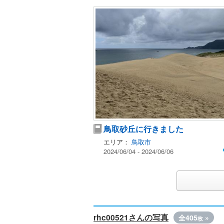
鳥取砂丘に行きました
エリア：
鳥取市
2024/06/04 - 2024/06/06
rhc00521さんの写真
全405
»
枚