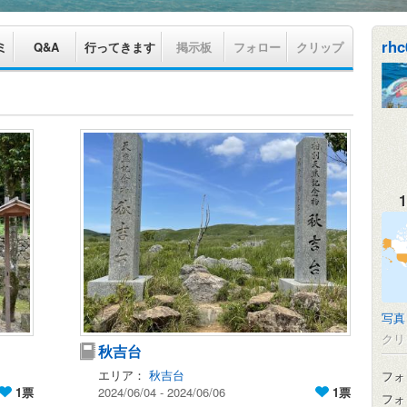
rhc
ミ
Q&A
行ってきます
掲示板
フォロー
クリップ
1
写真
クリ
秋吉台
エリア：
秋吉台
フォ
1票
2024/06/04 - 2024/06/06
1票
フォ