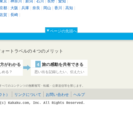
東京
|
神奈川
|
新潟
|
石川
|
長野
|
愛知
|
京都
|
大阪
|
兵庫
|
奈良
|
岡山
|
香川
|
高知
|
佐賀
|
長崎
|
ページの先頭へ
フォートラベルの４つのメリット
方がわかる
4
旅の感動を共有できる
しめる？
思い出を記録したい、伝えたい
すべてのコンテンツの無断複写・転載・公衆送信等を禁じます。
ウト）
リンクについて
お問い合わせ
ヘルプ
(c) Kakaku.com, Inc. All Rights Reserved.