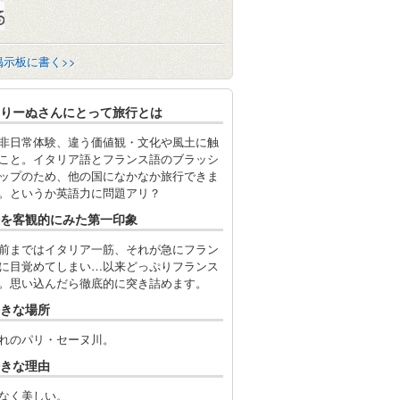
掲示板に書く>>
りーぬさんにとって旅行とは
非日常体験、違う価値観・文化や風土に触
こと。イタリア語とフランス語のブラッシ
ップのため、他の国になかなか旅行できま
。というか英語力に問題アリ？
を客観的にみた第一印象
前まではイタリア一筋、それが急にフラン
に目覚めてしまい…以来どっぷりフランス
。思い込んだら徹底的に突き詰めます。
きな場所
れのパリ・セーヌ川。
きな理由
なく美しい。