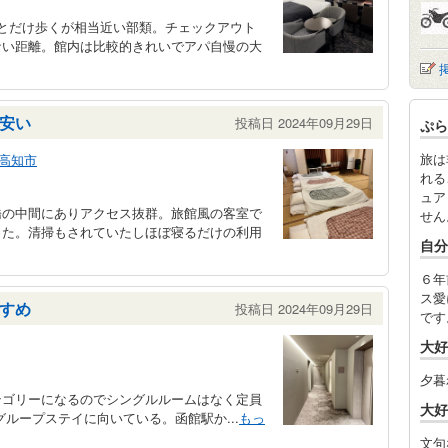
とだけ歩くが相当近い部類。チェックアウト
ない距離。館内は比較的きれいでアパ自慢の大
安い
投稿日 2024年09月29日
ぷら
旅は
高知市
れる
ュア
橋の中間にありアクセス抜群。旅館風の客室で
せん
った。清掃もされていたしほぼ寝るだけの利用
自分
６年
ス愛
すめ
投稿日 2024年09月29日
です
大好
夕暮
テゴリーになるのでシングルルームはなく定員
大好
くグループステイに向いている。函館駅か...
もっ
文句