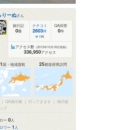
らりーぬ
さん
旅行記
クチコミ
QA回答
0
2603
0
冊
件
件
196
アクセス数
（2012年10月16日登録）
336,950
アクセス
1
25
国・地域渡航
都道府県訪問
真
|
QA掲示板
|
行ってきます
|
掲示版
ップ
0
ロー
人
1
ロワー
人