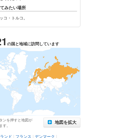
てみたい場所
ッコ・トルコ。
21
の国と地域に訪問しています
タンを押すと地図が
地図を拡大
ます。
ランド
|
フランス
|
デンマーク
|