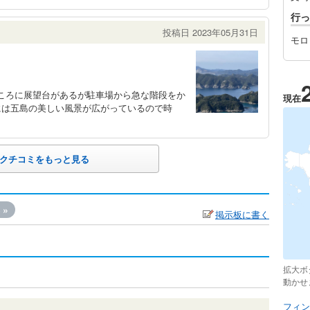
行っ
投稿日 2023年05月31日
モロ
ところに展望台があるが駐車場から急な階段をか
現在
には五島の美しい風景が広がっているので時
クチコミをもっと見る
»
掲示板に書く
拡大ボ
動かせ
フィン