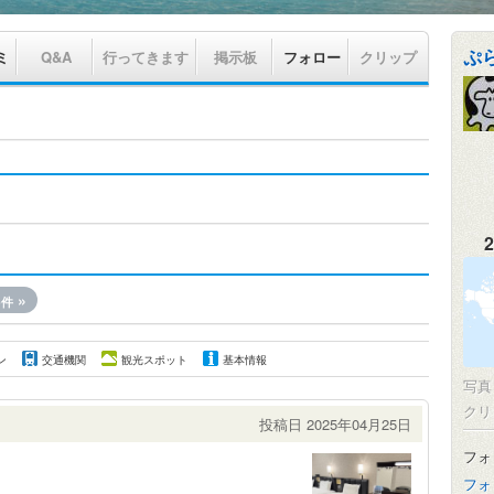
ぷ
ミ
Q&A
行ってきます
掲示板
フォロー
クリップ
2
3
»
件
ン
交通機関
観光スポット
基本情報
写
クリ
投稿日 2025年04月25日
フォ
フォ