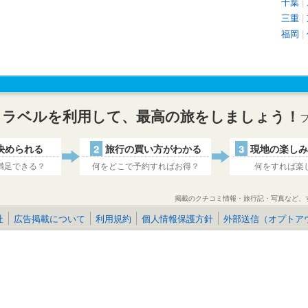
千葉
|
三重
|
福岡
|
トラベルを利用して、最高の旅をしましょう！
決められる
2
旅行の買い方がわかる
3
現地の楽しみ
満足できる？
何をどこで予約すればお得？
何をすれば楽
掲載のクチコミ情報・旅行記・写真など、
社
広告掲載について
利用規約
個人情報保護方針
外部送信（オプトア