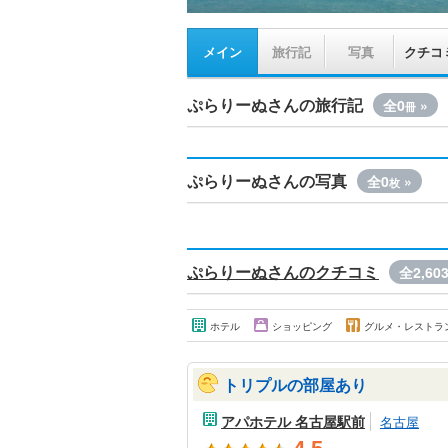
メイン
旅行記
写真
クチコ
ぷらりーぬさんの旅行記
全0
»
冊
ぷらりーぬさんの写真
全0
»
枚
ぷらりーぬさんのクチコミ
全2,60
ホテル
ショッピング
グルメ・レストラ
トリプルの部屋あり
アパホテル 名古屋駅前
名古屋