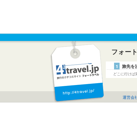
フォー
1
旅先を
どこに行けば
運営会