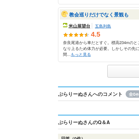
教会巡りだけでなく景観も
米山展望台
五島列島
4.5
奈良尾港から車だとすぐ。標高234mの
なり上るため体力が必要。しかしその先
間...
もっと見る
ぷらりーぬさんへのコメント
全0
件
ぷらりーぬさんのQ＆A
回答（0件）