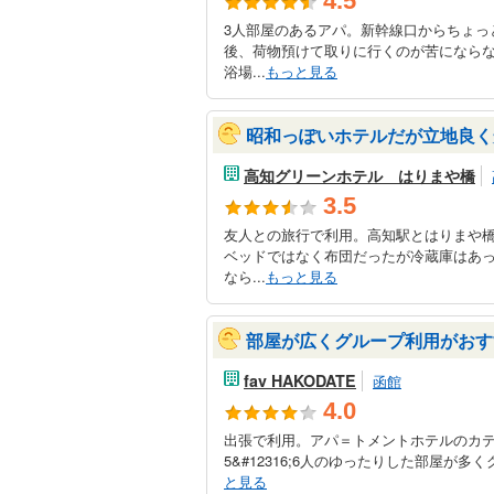
4.5
3人部屋のあるアパ。新幹線口からちょっ
後、荷物預けて取りに行くのが苦になら
浴場...
もっと見る
昭和っぽいホテルだが立地良く
高知グリーンホテル はりまや橋
3.5
友人との旅行で利用。高知駅とはりまや
ベッドではなく布団だったが冷蔵庫はあ
なら...
もっと見る
部屋が広くグループ利用がおす
fav HAKODATE
函館
4.0
出張で利用。アパ＝トメントホテルのカ
5&#12316;6人のゆったりした部屋が多
と見る