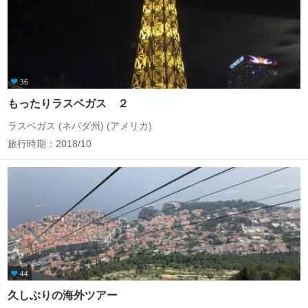
36
もったりラスベガス ２
ラスベガス (ネバダ州) (アメリカ)
旅行時期：2018/10
44
久しぶりの海外ツアー