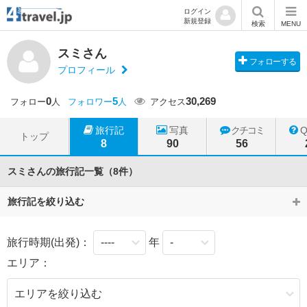
ログイン
新規登録
検索
MENU
スミさん
フォローする
プロフィール
0
5
30,269
フォロー
人
フォロワー
人
アクセス
旅行記
写真
クチコミ
トップ
8
90
56
スミさんの旅行記一覧（8件）
旅行記を絞り込む
旅行時期(出発)：
年
エリア：