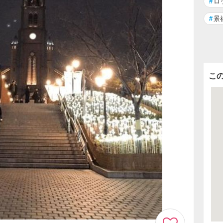
#
ロ
#
景
こ