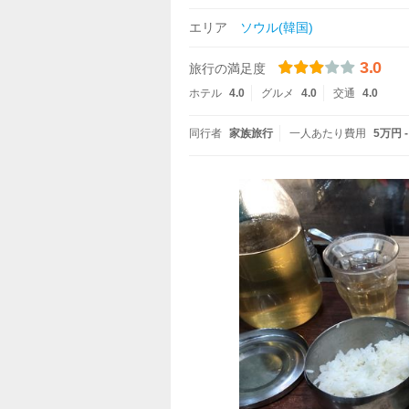
エリア
ソウル(韓国)
3.0
旅行の満足度
ホテル
4.0
グルメ
4.0
交通
4.0
同行者
家族旅行
一人あたり費用
5万円 