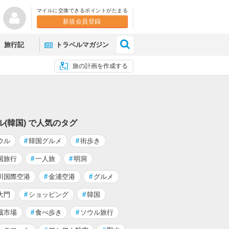
マイルに交換できるポイントがたまる
新規会員登録
×
旅行記
トラベルマガジン
旅の計画を作成する
ル(韓国) で人気のタグ
ウル
#
韓国グルメ
#
街歩き
国旅行
#
一人旅
#
明洞
川国際空港
#
金浦空港
#
グルメ
大門
#
ショッピング
#
韓国
蔵市場
#
食べ歩き
#
ソウル旅行