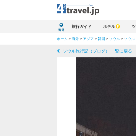
旅行ガイド
ホテル
ツ
海外
ホーム
>
海外
>
アジア
>
韓国
>
ソウル
>
ソウル
ソウル旅行記（ブログ） 一覧に戻る