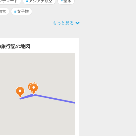
ッテマート
#
アシアナ航空
#
聖水
福宮
#
女子旅
もっと見る
の旅行記の地図