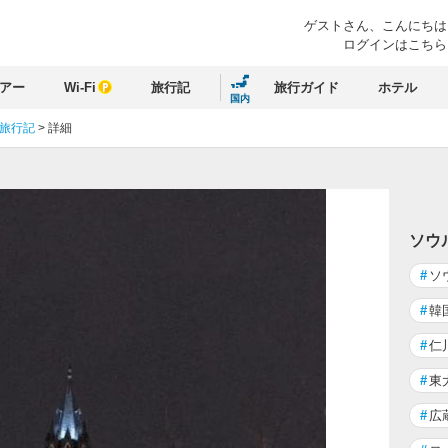
ゲストさん、
こんにちは
ログインはこちら
アー
Wi-Fi
旅行記
旅行ガイド
ホテル
国内
 旅行記
>
詳細
ソウ
#
ソ
#
韓
#
仁
#
東
#
広