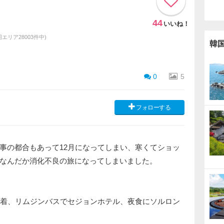
44
いいね！
(同エリア28003件中)
韓
0
5
フォローする
の都合もあって12月になってしまい、寒くてショッ
なんだか消化不良の旅になってしまいました。
到着、リムジンバスでセジョンホテル、夜食にソルロン