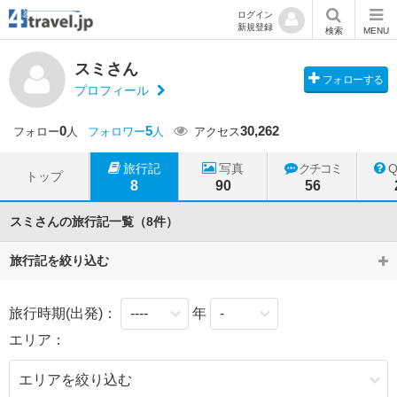
ログイン
新規登録
検索
MENU
スミさん
フォローする
プロフィール
0
5
30,262
フォロー
人
フォロワー
人
アクセス
旅行記
写真
クチコミ
トップ
8
90
56
スミさんの旅行記一覧（8件）
旅行記を絞り込む
旅行時期(出発)：
年
エリア：