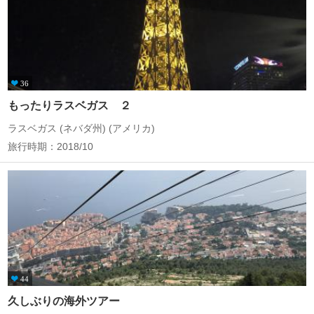
36
もったりラスベガス ２
ラスベガス (ネバダ州) (アメリカ)
旅行時期：2018/10
44
久しぶりの海外ツアー