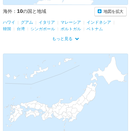
10
海外：
の国と地域
地図を拡大
ハワイ
グアム
イタリア
マレーシア
インドネシア
韓国
台湾
シンガポール
ポルトガル
ベトナム
もっと見る