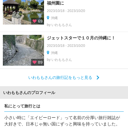
福州園に
2023/10/18 - 2023/10/20
沖縄
69
by いわももさん
ジェットスターで１０月の沖縄に！
2023/10/18 - 2023/10/20
沖縄
by いわももさん
89
いわももさんの旅行記をもっと見る
いわももさんのプロフィール
私にとって旅行とは
小さい時に「エイビーロード」って名前の分厚い旅行雑誌が
大好きで、日本じゃ無い国にずっと興味を持っていました。