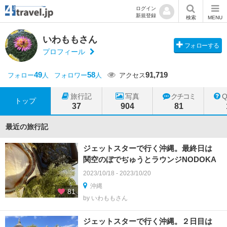
ログイン
新規登録
検索
MENU
いわももさん
フォローする
プロフィール
49
58
91,719
フォロー
人
フォロワー
人
アクセス
旅行記
写真
クチコミ
トップ
37
904
81
最近の旅行記
ジェットスターで行く沖縄。最終日は
関空のぼでぢゅうとラウンジNODOKA
2023/10/18 - 2023/10/20
沖縄
81
by いわももさん
ジェットスターで行く沖縄。２日目は