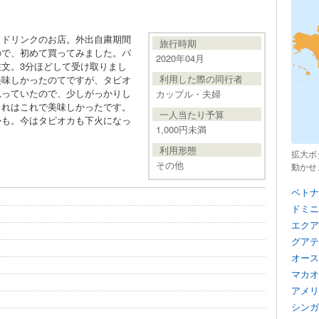
カドリンクのお店。外出自粛期間
旅行時期
ので、初めて買ってみました。パ
2020年04月
文。3分ほどして受け取りまし
利用した際の同行者
美味しかったのてですが、タピオ
思っていたので、少しがっかりし
カップル・夫婦
これはこれで美味しかったです。
一人当たり予算
かも。今はタピオカも下火になっ
1,000円未満
利用形態
拡大ボ
その他
動かせ
ベトナ
ドミニ
エクア
グアテ
オース
マカオ
アメリ
シンガ