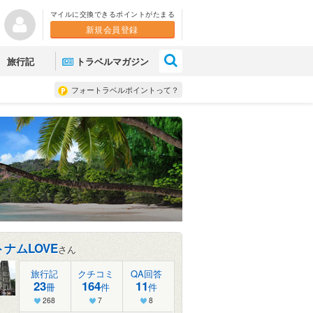
マイルに交換できるポイントがたまる
新規会員登録
×
旅行記
トラベルマガジン
フォートラベルポイントって？
ナムLOVE
さん
旅行記
クチコミ
QA回答
23
164
11
冊
件
件
268
7
8