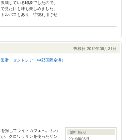
も激減している印象でしたので、
富で見た目も味も楽しめました。
ャトルバスもあり、往復利用させ
投稿日 2019年05月31日
常滑・セントレア（中部国際空港）
店を探してライトカフェへ。ふわ
旅行時期
すが、クロワッサンを使ったサン
2019年05月