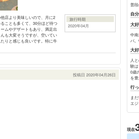
普段
自分
他店より美味しいので、月に2
旅行時期
ることも多くて、30分ほど待つ
大好
2020年04月
リームやデザートもあり、満足出
中南
さんも大変そうですが、空いてい
パ。
れたりと感じも良いです。特に牛
大好
人と
験は
0歳
投稿日 2020年04月26日
を豊
行っ
まだ
エジ
現在