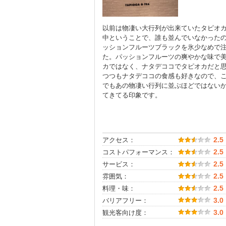
以前は物凄い大行列が出来ていたタピオ
中ということで、誰も並んでいなかった
ッションフルーツブラックを氷少なめで注
た。パッションフルーツの爽やかな味で
カではなく、ナタデココでタピオカだと
つつもナタデココの食感も好きなので、
でもあの物凄い行列に並ぶほどではない
てきてる印象です。
アクセス：
2.5
コストパフォーマンス：
2.5
サービス：
2.5
雰囲気：
2.5
料理・味：
2.5
バリアフリー：
3.0
観光客向け度：
3.0