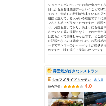
ショッピングのついでにお肉が食べたく
日しかもお客様感謝デーということでMO
ており、何組もの行列が出来ているお店が
組ほど並んでいる人がいる程度ですぐに
フさんも感じが良かったのですが、料理が
り、お腹も空いており、あまりにも長過
させている等の挨拶もなく、それが当た
は柔らかくて美味しかったです。どこ産
に記載がないのは残念でした。お客様感謝
ードでマンゴーのシャーベットが提供さ
のですが、味も濃くて美味しかったです
雰囲気が好きなレストラン
シェフズ ライブ キッチン
名古屋
4.0
総合評価：