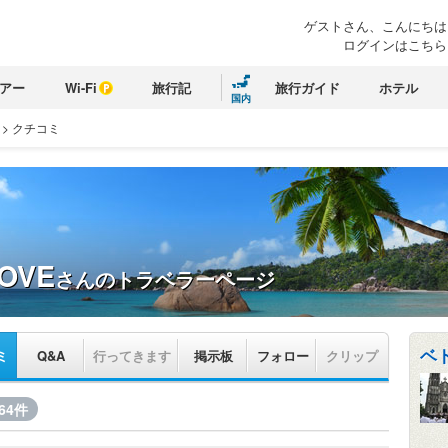
ゲストさん、こんにちは
ログインはこちら
アー
Wi-Fi
旅行記
旅行ガイド
ホテル
国内
>
クチコミ
OVE
さんのトラベラーページ
ベト
ミ
Q&A
行ってきます
掲示板
フォロー
クリップ
64件