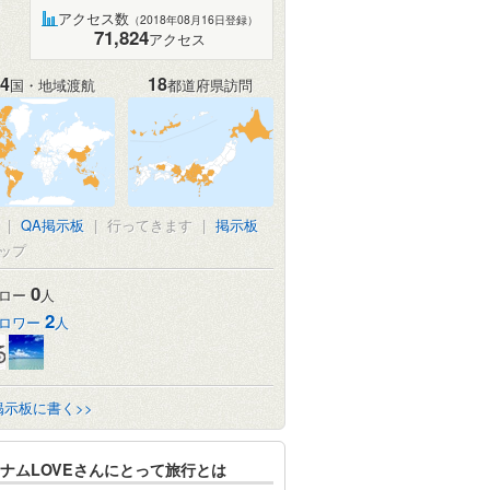
アクセス数
（2018年08月16日登録）
71,824
アクセス
4
18
国・地域渡航
都道府県訪問
|
QA掲示板
|
行ってきます
|
掲示板
ップ
0
ロー
人
2
ロワー
人
掲示板に書く>>
ナムLOVEさんにとって旅行とは