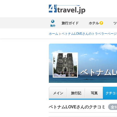
旅行ガイド
ホテル
ツ
海外
ホーム
>
ベトナムLOVEさんのトラベラーページ
ベトナムL
メイン
旅行記
写真
クチコ
ベトナムLOVEさんのクチコミ
全1