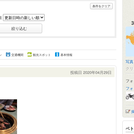
条件をクリア
順
3
ン
交通機関
観光スポット
基本情報
写真
クリ
投稿日 2020年04月29日
フォ
フォ
ベト