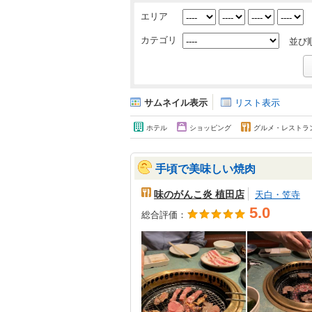
エリア
カテゴリ
並び
サムネイル表示
リスト表示
ホテル
ショッピング
グルメ・レストラ
手頃で美味しい焼肉
味のがんこ炎 植田店
天白・笠寺
5.0
総合評価：