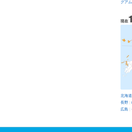
グアム
現在
北海道
長野
|
広島
|