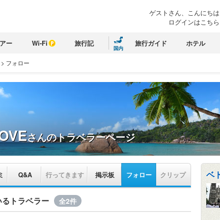
ゲストさん、こんにちは
ログインはこちら
アー
Wi-Fi
旅行記
旅行ガイド
ホテル
国内
>
フォロー
OVE
さんのトラベラーページ
ベト
ミ
Q&A
行ってきます
掲示板
フォロー
クリップ
いるトラベラー
全2件