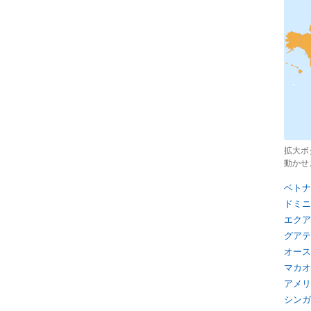
拡大ボ
動かせ
ベトナ
ドミニ
エクア
グアテ
オース
マカオ
アメリ
シンガ