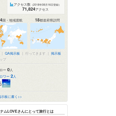
アクセス数
（2018年08月16日登録）
71,824
アクセス
4
18
国・地域渡航
都道府県訪問
|
QA掲示板
|
行ってきます
|
掲示板
ップ
0
ロー
人
2
ロワー
人
掲示板に書く>>
ナムLOVEさんにとって旅行とは