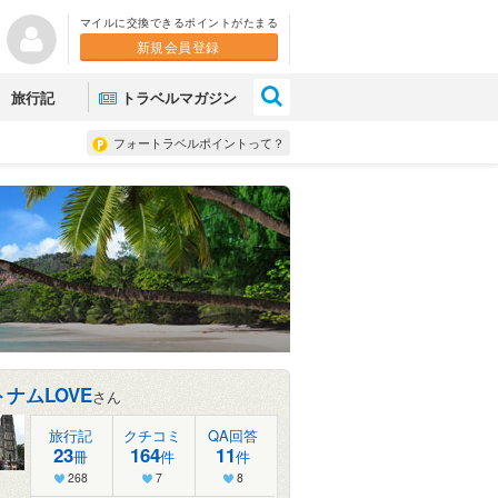
マイルに交換できるポイントがたまる
新規会員登録
×
旅行記
トラベルマガジン
フォートラベルポイントって？
ナムLOVE
さん
旅行記
クチコミ
QA回答
23
164
11
冊
件
件
268
7
8