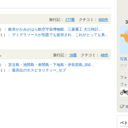
旅行記：
177冊
クチコミ：
930件
3
記）：
岐阜かかみがはら航空宇宙博物館、三菱重工 大江時計...
コミ）：
デミグラソースが別皿でも提供され、これがとっても美...
ん
旅行記：
16冊
クチコミ：
48件
写真
記）：
宮古島・池間島・来間島・下地島・伊良部島_202...
クリ
コミ）：
最高位のホスピタリティー_セブ
フォ
フォ
ベト