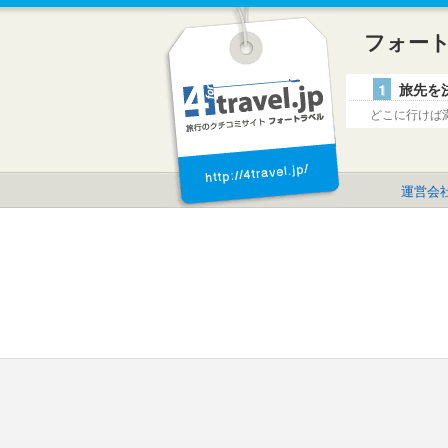
フォー
1
旅先を
どこに行けば
運営会