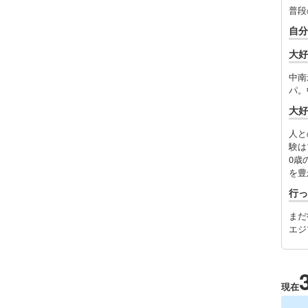
普段
自分
大好
中南
パ。
大好
人と
験は
0歳
を豊
行っ
まだ
エジ
現在