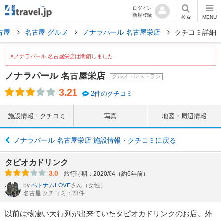
ログイン
新規登録
検索
MENU
古屋
名古屋 グルメ
ノナラパール 名古屋栄店
クチコミ詳細
※ノナラパール 名古屋栄店は閉鎖しました
ノナラパール 名古屋栄店
グルメ・レストラン
3.21
2件のクチコミ
施設情報・クチコミ
写真
地図・周辺情報
ノナラパール 名古屋栄店 施設情報・クチコミに戻る
タピオカドリンク
3.0
旅行時期：2020/04（約6年前）
by
ベトナムLOVE
さん
（女性）
名古屋 クチコミ：23件
以前は物凄い大行列が出来ていたタピオカドリンクのお店。外