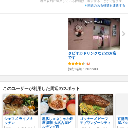
利用規約に違反している投稿は、報告することができます。
問題のある投稿を連絡する
次のクチコミ
タピオカドリンクなどのお店
です
4.5
旅行時期：2022/03
このユーザーが利用した周辺のスポット
シェフズ ライブ キ
黒豚しゃぶしゃぶ銀
ゴッチーズ ビーフ
京都四
ッチン
座 羅豚 大名古屋ビ
モゾワンダーシティ
屋パル
ルヂング店