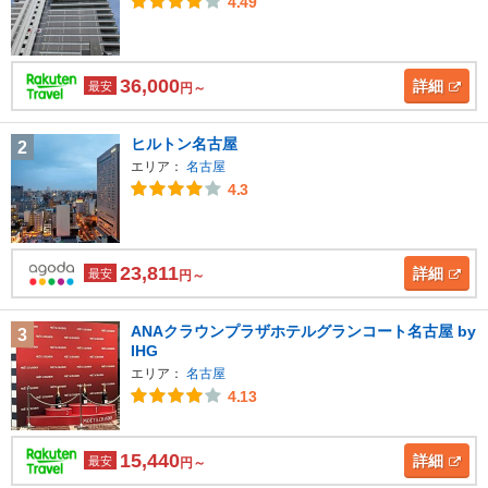
4.49
36,000
詳細
最安
円～
ヒルトン名古屋
2
エリア：
名古屋
4.3
23,811
詳細
最安
円～
ANAクラウンプラザホテルグランコート名古屋 by
3
IHG
エリア：
名古屋
4.13
15,440
詳細
最安
円～