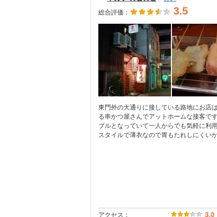
3.5
総合評価：
東門外の大通りに接している路地にお店
る串かつ屋さんでアットホームな接客です
ブルとなっていて一人からでも気軽に利
スタイルで薄衣なので胃もたれしにくい
アクセス：
3.0