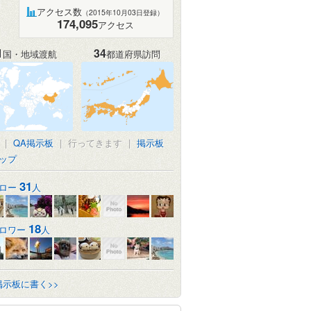
アクセス数
（2015年10月03日登録）
174,095
アクセス
1
34
国・地域渡航
都道府県訪問
|
QA掲示板
|
行ってきます
|
掲示板
ップ
31
ロー
人
18
ロワー
人
掲示板に書く>>