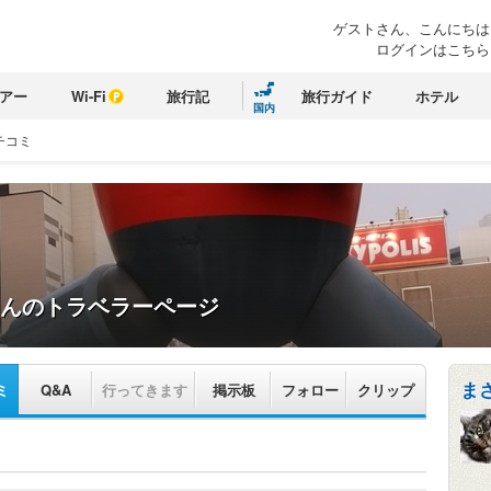
ゲストさん、こんにちは
ログインはこちら
アー
Wi-Fi
旅行記
旅行ガイド
ホテル
国内
チコミ
んのトラベラーページ
ま
ミ
Q&A
行ってきます
掲示板
フォロー
クリップ