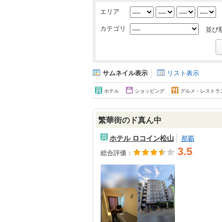
エリア
カテゴリ
並び
サムネイル表示
リスト表示
ホテル
ショッピング
グルメ・レストラ
繁華街のド真ん中
ホテル ロコイン松山
那覇
3.5
総合評価：