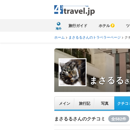
旅行ガイド
ホテル
ツ
海外
ホーム
>
まさるるさんのトラベラーページ
>
ク
まさるる
さ
メイン
旅行記
写真
クチコ
まさるるさんのクチコミ
全582件