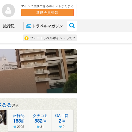
マイルに交換できるポイントがたまる
新規会員登録
×
旅行記
トラベルマガジン
フォートラベルポイントって？
さるる
さん
旅行記
クチコミ
QA回答
188
582
2
冊
件
件
2095
81
0