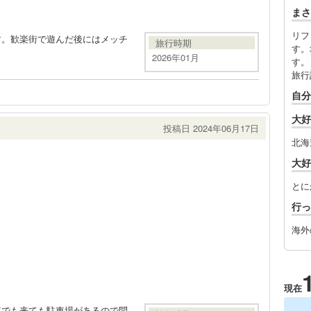
まさ
リフ
す。歓楽街で遊んだ後にはメッチ
旅行時期
す。
2026年01月
す。
旅行
自分
大好
投稿日 2024年06月17日
北海
大好
とに
行っ
海外
現在
車でも来ても駐車場があるので問