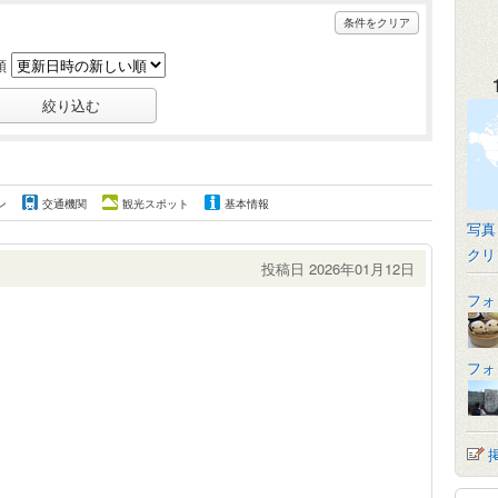
条件をクリア
順
ン
交通機関
観光スポット
基本情報
写真
クリ
投稿日 2026年01月12日
フォ
フォ