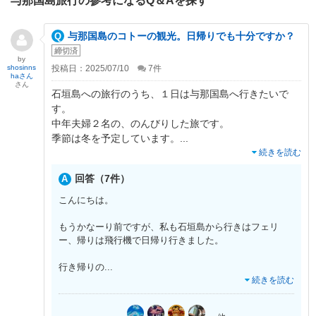
与那国島旅行の参考になるQ＆Aを探す
与那国島のコトーの観光。日帰りでも十分ですか？
締切済
by
shosinns
投稿日：2025/07/10
7
件
haさん
さん
石垣島への旅行のうち、１日は与那国島へ行きたいで
す。
中年夫婦２名の、のんびりした旅です。
季節は冬を予定しています。
...
続きを読む
回答（7件）
こんにちは。
もうかなーり前ですが、私も石垣島から行きはフェリ
ー、帰りは飛行機で日帰り行きました。
行き帰りの
...
続きを読む