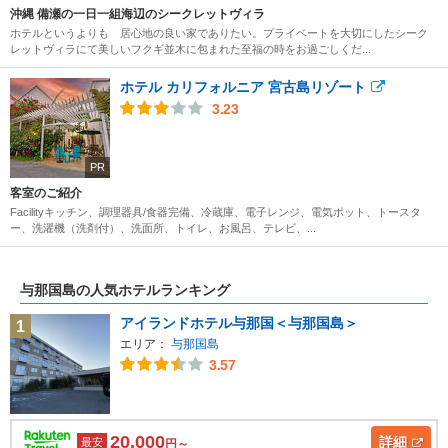
沖縄 備瀬の一日一組海辺のシークレットヴィラ
ホテルというよりも 居心地の良い家でありたい。プライベートを大切にしたシーク
レットヴィラにて美しいフクギ並木に包まれた至福の時をお過ごしくだ...
ホテル カリフォルニア 宮古島リゾート
3.23
PR
客室のご紹介
Facilityキッチン、調理器具/食器完備、冷蔵庫、電子レンジ、電気ポット、トースタ
ー、洗濯機（洗剤付）、洗面所、トイレ、お風呂、テレビ、...
与那国島の人気ホテルランキング
アイランドホテル与那国＜与那国島＞
1
エリア：
与那国島
3.57
20,000
詳細
最安
円～