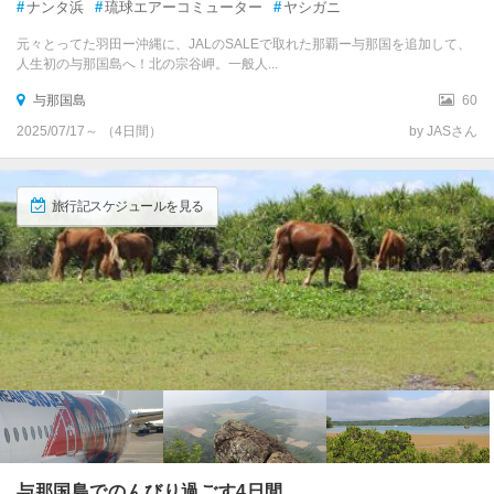
#
ナンタ浜
#
琉球エアーコミューター
#
ヤシガニ
元々とってた羽田ー沖縄に、JALのSALEで取れた那覇ー与那国を追加して、
人生初の与那国島へ！北の宗谷岬。一般人...
与那国島
60
2025/07/17～ （4日間）
by JASさん
旅行記スケジュールを見る
与那国島でのんびり過ごす4日間