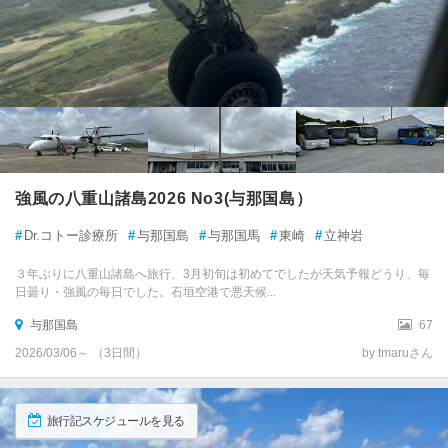
強風の八重山諸島2026 No3(与那国島）
#
Dr.コトー診療所
#
与那国島
#
与那国馬
#
東崎
#
立神岩
３年ぶりに八重山諸島へ旅行、3月初旬は初めてでしたが天気予報どうり、毎
日曇り・強風の毎日でした。石垣空港で悪天候...
与那国島
67
2026/03/06～ （3日間）
by tmaruさん
旅行記スケジュールを見る