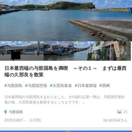
日本最西端の与那国島を満喫 ～その１～ まずは最西
端の久部良を散策
#
与那国島
#
与那国空港
#
久部良集落
#
日本最西端
#
西崎
日本最西端の与那国島をまわりました。その旅行記第一弾は、与那国空港到
着の後、久部良集落を散策するところまでです。...
与那国島
21
2025/10/07～ （1日間）
by air24airさん