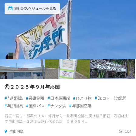
旅行記スケジュールを見る
㉛２０２５年９月与那国
#
与那国島
#
乗継割引
#
日本最西端
#
ひとり旅
#
Dr.コトー診療所
#
与那国馬
#
無料バス
#
ナンタ浜
#
与那国空港
石垣・宮古・那覇のＪＡＬ修行から一旦羽田空港に戻り翌日那覇・石垣経由
で与那国島へ２泊３日旅行代金合計 ５９０９４...
与那国島
104