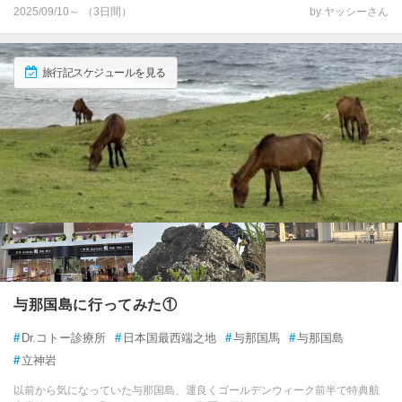
2025/09/10～ （3日間）
by ヤッシーさん
旅行記スケジュールを見る
与那国島に行ってみた①
#
Dr.コトー診療所
#
日本国最西端之地
#
与那国馬
#
与那国島
#
立神岩
以前から気になっていた与那国島、運良くゴールデンウィーク前半で特典航