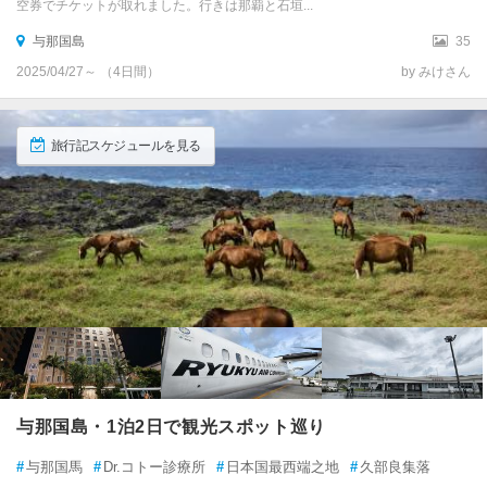
空券でチケットが取れました。行きは那覇と石垣...
与那国島
35
2025/04/27～ （4日間）
by みけさん
旅行記スケジュールを見る
与那国島・1泊2日で観光スポット巡り
#
与那国馬
#
Dr.コトー診療所
#
日本国最西端之地
#
久部良集落