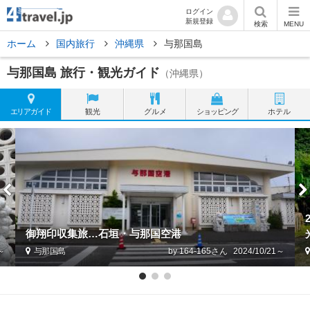
ログイン
新規登録
検索
MENU
ホーム
国内旅行
沖縄県
与那国島
与那国島 旅行・観光ガイド
（沖縄県）
エリア
ガイド
観光
グルメ
ショッピング
ホテル
御翔印収集旅…石垣・与那国空港
1～
与那国島
by 164-165
2024/10/21～