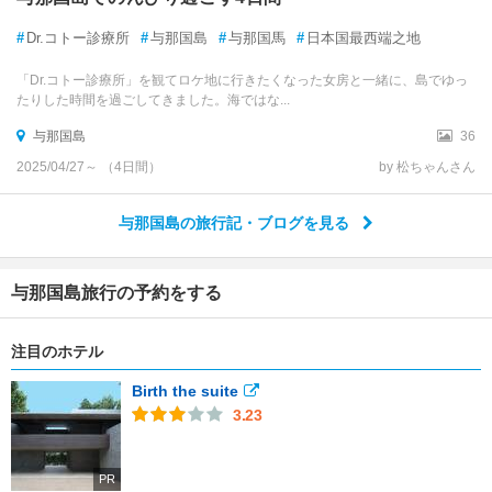
#
Dr.コトー診療所
#
与那国島
#
与那国馬
#
日本国最西端之地
「Dr.コトー診療所」を観てロケ地に行きたくなった女房と一緒に、島でゆっ
たりした時間を過ごしてきました。海ではな...
与那国島
36
2025/04/27～ （4日間）
by 松ちゃんさん
与那国島の旅行記・ブログを見る
与那国島旅行の予約をする
注目のホテル
Birth the suite
3.23
PR