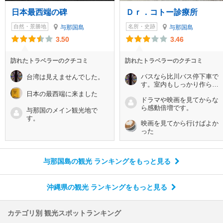
日本最西端の碑
Ｄｒ．コトー診療所
自然・景勝地
名所・史跡
与那国島
与那国島
3.50
3.46
訪れたトラベラーのクチコミ
訪れたトラベラーのクチコミ
バスなら比川バス停下車で
台湾は見えませんでした。
す。室内もしっかり作られ
ていました
日本の最西端に来ました
ドラマや映画を見てからな
ら感動倍増です。
与那国のメイン観光地で
す。
映画を見てから行けばよか
った
与那国島の観光 ランキング
をもっと見る
沖縄県の観光 ランキング
をもっと見る
カテゴリ別 観光スポットランキング