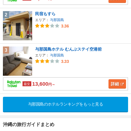
民宿もすら
2
エリア：
与那国島
3.36
与那国島ホテル むんぶステイ空港前
3
エリア：
与那国島
3.33
13,600
詳細
最安
円～
与那国島のホテルランキングをもっと見る
沖縄の旅行ガイドまとめ