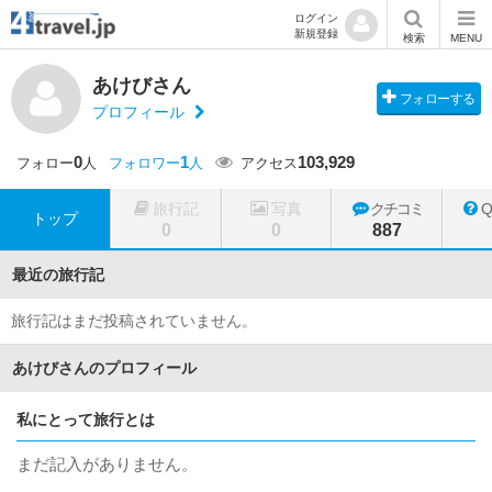
ログイン
新規登録
検索
MENU
あけびさん
フォローする
プロフィール
0
1
103,929
フォロー
人
フォロワー
人
アクセス
旅行記
写真
クチコミ
トップ
0
0
887
最近の旅行記
旅行記はまだ投稿されていません。
あけびさんのプロフィール
私にとって旅行とは
まだ記入がありません。