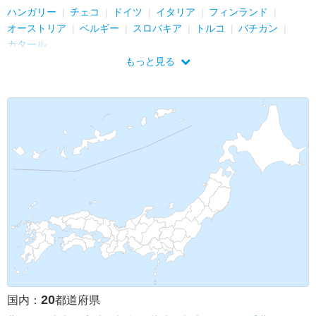
ハンガリー
チェコ
ドイツ
イタリア
フィンランド
オーストリア
ベルギー
スロバキア
トルコ
バチカン
カタール
もっと見る
20
国内：
都道府県