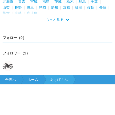
北海道
青森
宮城
福島
茨城
栃木
群馬
千葉
山梨
長野
岐阜
静岡
愛知
京都
福岡
佐賀
長崎
熊本
宮崎
鹿児島
もっと見る
フォロー（0）
フォロワー（1）
全表示
ホーム
あけびさん