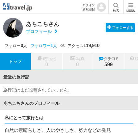
ログイン
新規登録
検索
MENU
あちこちさん
フォローする
プロフィール
0
1
119,910
フォロー
人
フォロワー
人
アクセス
旅行記
写真
クチコミ
トップ
0
0
599
最近の旅行記
旅行記はまだ投稿されていません。
あちこちさんのプロフィール
私にとって旅行とは
自然の素晴らしさ、人のやさしさ、努力などの発見