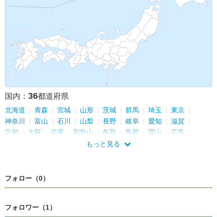
36
国内：
都道府県
北海道
青森
宮城
山形
茨城
群馬
埼玉
東京
神奈川
富山
石川
山梨
長野
岐阜
愛知
滋賀
京都
大阪
兵庫
和歌山
鳥取
島根
岡山
広島
山口
徳島
香川
愛媛
高知
福岡
佐賀
長崎
熊本
もっと見る
大分
宮崎
鹿児島
フォロー（0）
フォロワー（1）