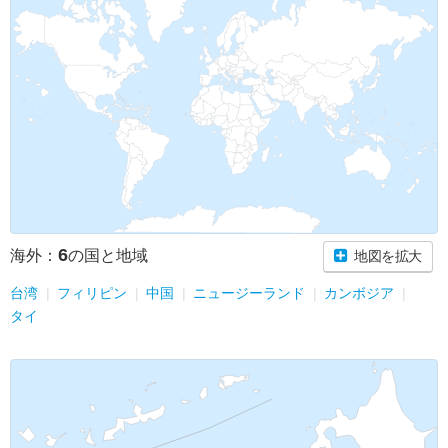
6
海外：
の国と地域
地図を拡大
台湾
フィリピン
中国
ニュージーランド
カンボジア
タイ