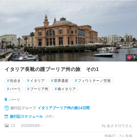
ー
ニ
ャ
★
ポ
ン
ペ
イ
7
★
イタリア長靴の踵プーリア州の旅 その1
ミ
ラ
#
街歩き
#
イタリア
#
世界遺産
#
フィウミチーノ空港
ノ
#
バーリ
#
プーリア州
#
南イタリア
★
バーリ
ロ
旅行記グループ
イタリアプーリア州の旅14日間
ー
旅行記スケジュール
（6件）
マ
13
2026/05/06～
by あさタロウさん
ア
投稿日：2ヶ月前
オ