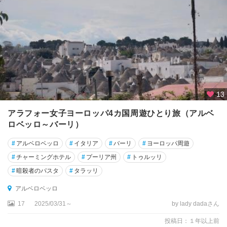
ー
ネ
グ
ッ
ビ
オ
グ
13
ラ
ダ
アラフォー女子ヨーロッパ4カ国周遊ひとり旅（アルベ
ー
ロベッロ～バーリ）
ラ
#
アルベロベッロ
#
イタリア
#
バーリ
#
ヨーロッパ周遊
グ
#
チャーミングホテル
#
プーリア州
#
トゥルッリ
ラ
#
暗殺者のパスタ
#
タラッリ
ヴ
ィ
アルベロベッロ
ー
17
2025/03/31～
by lady dadaさん
ナ
・
投稿日：１年以上前
イ