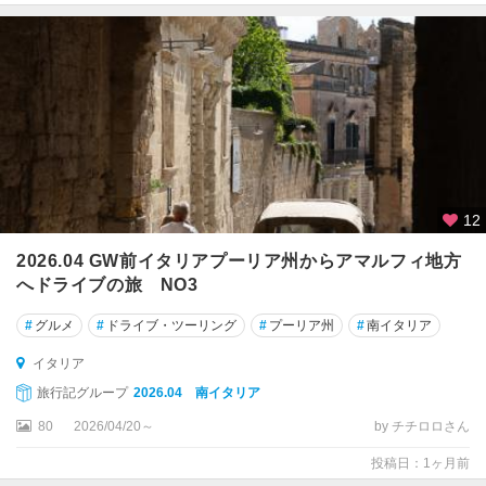
・
ピ
チ
ェ
ー
ノ
ア
ッ
シ
12
ジ
2026.04 GW前イタリアプーリア州からアマルフィ地方
へドライブの旅 NO3
ア
ブ
#
グルメ
#
ドライブ・ツーリング
#
プーリア州
#
南イタリア
ル
ッ
イタリア
ツ
旅行記グループ
2026.04 南イタリア
ォ
州
80
2026/04/20～
by チチロロさん
投稿日：1ヶ月前
ア