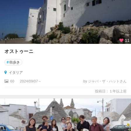
サ
ン
レ
モ
シ
11
チ
リ
オストゥーニ
ア
州
#
街歩き
シ
イタリア
ラ
60
2024/09/07～
by ジャバ・ザ・ハットさん
ク
ー
投稿日：１年以上前
サ
シ
ル
ミ
オ