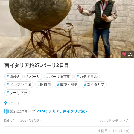
ニ
ト
リ
エ
ス
テ
ト
19
リ
南イタリア旅37.バーリ2日目
ノ
#
街歩き
#
バーリ
#
バーリ旧市街
#
カテドラル
ト
#
ノルマンニ城
#
旧市街
#
遺跡・歴史
#
南イタリア
レ
ン
#
プーリア州
テ
バーリ
ィ
ー
旅行記グループ
2024シチリア、南イタリア旅 2
ノ
54
2024/03/06～
by ボラッチョさん
・
ア
投稿日：１年以上前