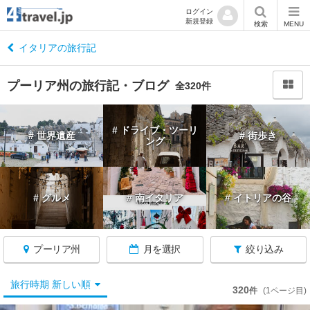
ログイン
新規登録
閉
検索
MENU
じ
る
イタリアの旅行記
プーリア州の旅行記・ブログ
全320件
イ
# ドライブ・ツーリ
# 世界遺産
# 街歩き
タ
ング
リ
ア
へ
# グルメ
# 南イタリア
# イトリアの谷
戻
る
プーリア州
月を選択
絞り込み
旅行時期 新しい順
320
件
(1ページ目)
★