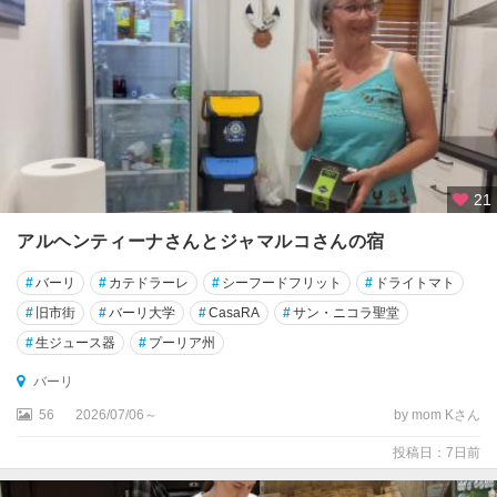
ア
ル
ベ
ロ
ベ
ッ
ロ
★
21
カ
プ
アルヘンティーナさんとジャマルコさんの宿
リ
#
バーリ
#
カテドラーレ
#
シーフードフリット
#
ドライトマト
島
#
旧市街
#
バーリ大学
#
CasaRA
#
サン・ニコラ聖堂
★
#
生ジュース器
#
プーリア州
シ
エ
バーリ
ナ
56
2026/07/06～
by mom Kさん
★
投稿日：7日前
シ
チ