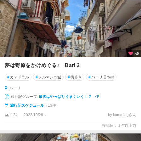
ー
デ
ィ
ド
ッ
ツ
ァ
58
夢は野原をかけめぐる♪ Bari 2
バ
ジ
#
カテドラル
#
ノルマンニ城
#
街歩き
#
バーリ旧市街
リ
カ
バーリ
ー
旅行記グループ
最後はやっぱりうまくいく！？ 伊
タ
州
旅行記スケジュール
（13件）
124
2023/10/28～
by kummingさん
バ
ッ
投稿日：１年以上前
サ
ー