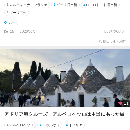
#
マルティーナ・フランカ
#
バーリ旧市街
#
ロコロトンド旧市街
ェ
#
プーリア州
エ
バーリ
ル
キ
15
2026/02/24～
by ひでGさん
エ
投稿日：4ヶ月前
エ
ル
バ
島
エ
ン
ナ
オ
11
ル
アドリア海クルーズ アルベロベッロは本当にあった編
ヴ
ィ
#
アルベロベッロ
#
トゥルッリ
#
イタリア
エ