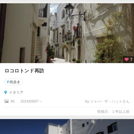
ン
ジ
ミ
ニ
ャ
ー
ノ
サ
7
ン
タ
ロコロトンド再訪
マ
ル
#
街歩き
ゲ
イタリア
リ
ー
46
2024/09/07～
by ジャバ・ザ・ハットさん
タ
投稿日：１年以上前
リ
グ
レ