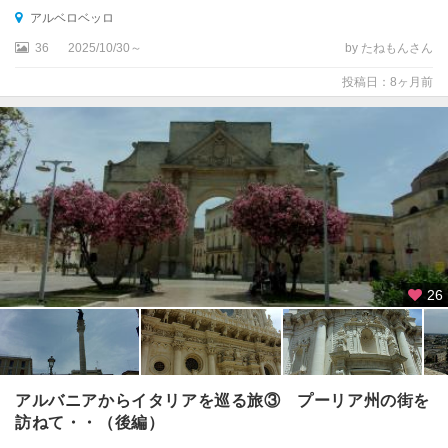
ー
アルベロベッロ
ト
36
2025/10/30～
by たねもんさん
オ
投稿日：8ヶ月前
ー
ト
ラ
ン
ト
カ
ス
テ
ル
26
メ
ッ
ツ
ァ
ー
アルバニアからイタリアを巡る旅③ プーリア州の街を
ノ
訪ねて・・（後編）