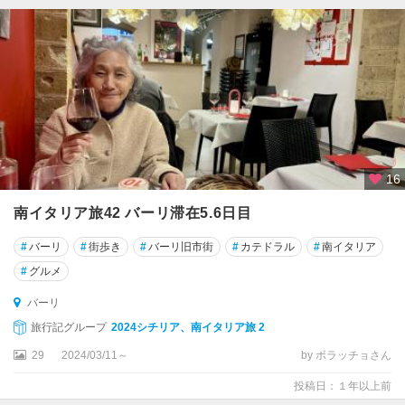
チ
ェ
フ
ァ
ル
チ
ビ
タ
16
チ
南イタリア旅42 バーリ滞在5.6日目
ビ
タ
#
バーリ
#
街歩き
#
バーリ旧市街
#
カテドラル
#
南イタリア
ベ
#
グルメ
ッ
キ
バーリ
ア
旅行記グループ
2024シチリア、南イタリア旅 2
チ
29
2024/03/11～
by ボラッチョさん
ン
投稿日：１年以上前
ク