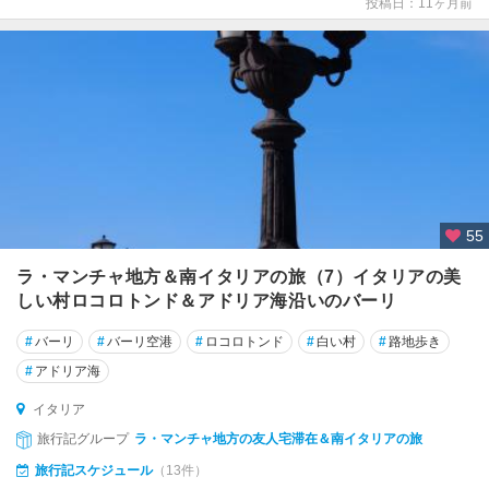
投稿日：11ヶ月前
コ
リ
リ
ア
ー
ノ
・
カ
ラ
ブ
55
ロ
ラ・マンチャ地方＆南イタリアの旅（7）イタリアの美
コ
しい村ロコロトンド＆アドリア海沿いのバーリ
ル
チ
#
バーリ
#
バーリ空港
#
ロコロトンド
#
白い村
#
路地歩き
ナ
#
アドリア海
ダ
ン
イタリア
ペ
旅行記グループ
ラ・マンチャ地方の友人宅滞在＆南イタリアの旅
ッ
旅行記スケジュール
（13件）
ツ