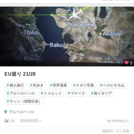
ス
タ
ア
グ
リ
ジ
ェ
ン
ト
2
EU巡り 21/28
ア
グ
#
個人旅行
#
街歩き
#
世界遺産
#
ナポリ空港
#
ベスビオ火山
ロ
#
アルベロベッロ
#
トゥルッリ
#
マテーラ
#
南イタリア
ポ
リ
#
サッシ（洞窟住居）
アルベロベッロ
ア
ス
16
2026/05/01～
by hahhaさん
コ
投稿日：2ヶ月前
リ