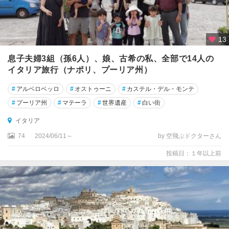
ー
ネ
ジ
13
ェ
ノ
息子夫婦3組（孫6人）、娘、古希の私、全部で14人の
バ
イタリア旅行（ナポリ、プーリア州）
ス
#
アルベロベッロ
#
オストゥーニ
#
カステル・デル・モンテ
ト
#
プーリア州
#
マテーラ
#
世界遺産
#
白い街
レ
ー
イタリア
ザ
74
2024/06/11～
by 空飛ぶドクターさん
ス
投稿日：１年以上前
ポ
レ
ー
ト
ソ
ア