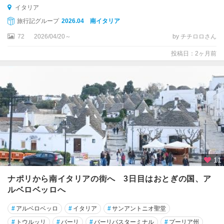
イタリア
ウ
旅行記グループ
2026.04 南イタリア
ル
72
2026/04/20～
by チチロロさん
ビ
ー
投稿日：2ヶ月前
ノ
ウ
ン
ブ
リ
ア
州
ウ
11
ー
デ
ナポリから南イタリアの街へ 3日目はおとぎの国、ア
ィ
ルベロベッロへ
ネ
#
アルベロベッロ
#
イタリア
#
サンアントニオ聖堂
エ
#
トウルッリ
#
バーリ
#
バーリバスターミナル
#
プーリア州