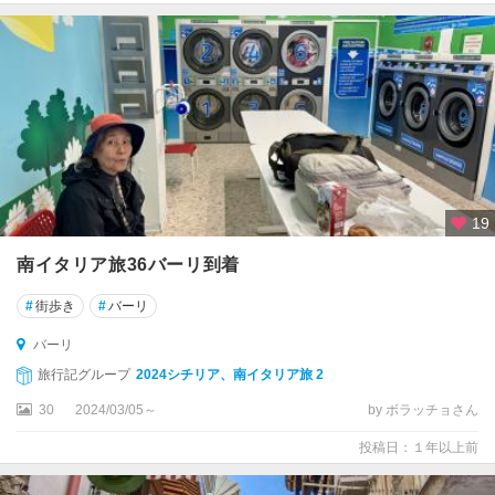
ル
ト
ア
デ
ィ
ジ
ェ
州
ト
19
レ
ン
南イタリア旅36バーリ到着
ト
#
街歩き
#
バーリ
ト
バーリ
レ
旅行記グループ
2024シチリア、南イタリア旅 2
ヴ
ィ
30
2024/03/05～
by ボラッチョさん
ー
ゾ
投稿日：１年以上前
ト