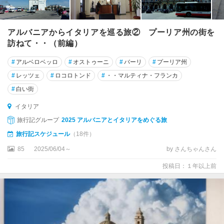
ア
カ
アルバニアからイタリアを巡る旅② プーリア州の街を
ラ
訪ねて・・（前編）
ブ
リ
#
アルベロベッロ
#
オストゥーニ
#
バーリ
#
プーリア州
ア
#
レッツェ
#
ロコロトンド
#
・・マルティナ・フランカ
州
#
白い街
カ
イタリア
ン
旅行記グループ
2025 アルバニアとイタリアをめぐる旅
パ
旅行記スケジュール
（18件）
ニ
ア
85
2025/06/04～
by さんちゃんさん
州
投稿日：１年以上前
ガ
ル
ダ
湖
周