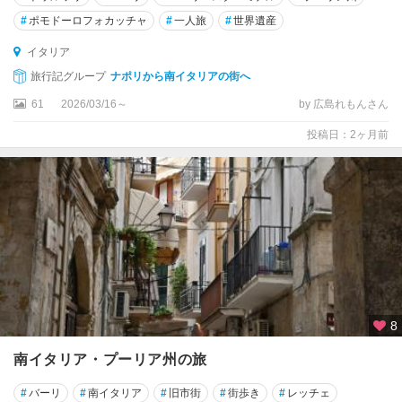
オ
#
ポモドーロフォカッチャ
#
一人旅
#
世界遺産
リ
ア
イタリア
諸
旅行記グループ
ナポリから南イタリアの街へ
島
61
2026/03/16～
by 広島れもんさん
エ
投稿日：2ヶ月前
ミ
リ
ア
・
ロ
マ
ー
ニ
ャ
州
8
エ
南イタリア・プーリア州の旅
リ
ー
#
バーリ
#
南イタリア
#
旧市街
#
街歩き
#
レッチェ
チ