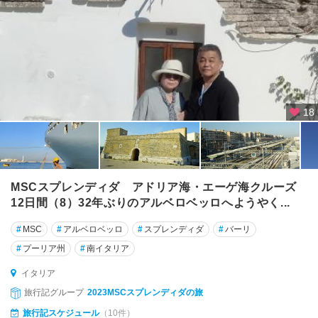
ヴ
ァ
パ
ル
マ
ビ
18
エ
ス
テ
ビ
MSCスプレンディダ アドリア海・エーゲ海クルーズ
ー
12日間（8）32年ぶりのアルベロベッロへようやく...
ボ
バ
#
MSC
#
アルベロベッロ
#
スプレンディダ
#
バーリ
レ
#
プーリア州
#
南イタリア
ン
チ
イタリア
ア
旅行記グループ
2023MSCスプレンディダの旅
旅行記スケジュール
（10件）
ピ