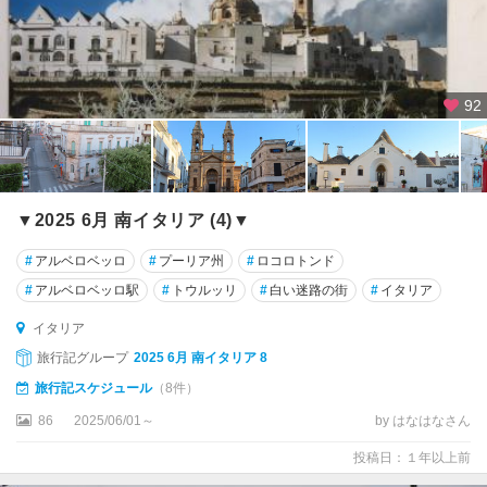
辺
ガ
ル
ド
92
ー
ネ
・
リ
ビ
▼2025 6月 南イタリア (4)▼
エ
#
アルベロベッロ
#
プーリア州
#
ロコロトンド
ラ
#
アルベロベッロ駅
#
トウルッリ
#
白い迷路の街
#
イタリア
ク
イタリア
レ
モ
旅行記グループ
2025 6月 南イタリア 8
ナ
旅行記スケジュール
（8件）
86
2025/06/01～
by はなはなさん
ク
ロ
投稿日：１年以上前
ト