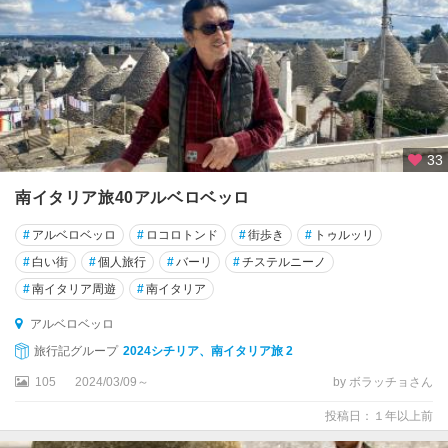
ガ
ル
ー
ダ
ト
ス
33
カ
ー
南イタリア旅40アルベロベッロ
ナ
州
#
アルベロベッロ
#
ロコロトンド
#
街歩き
#
トゥルッリ
#
白い街
#
個人旅行
#
バーリ
#
チステルニーノ
ト
#
南イタリア周遊
#
南イタリア
ラ
ー
アルベロベッロ
ニ
旅行記グループ
2024シチリア、南イタリア旅 2
ト
105
2024/03/09～
by ボラッチョさん
ラ
投稿日：１年以上前
ー
パ