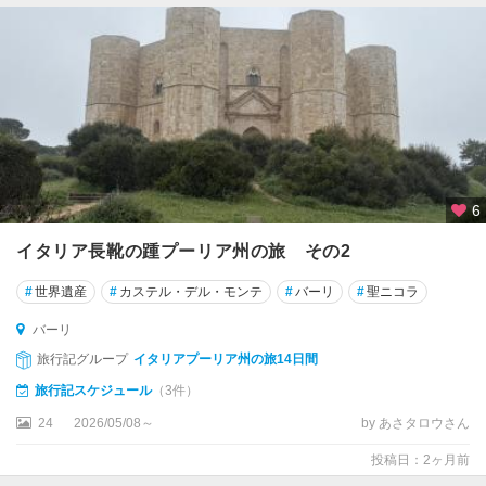
ィ
レ
ン
ツ
ェ
★
ベ
ネ
6
チ
ア
イタリア長靴の踵プーリア州の旅 その2
★
#
世界遺産
#
カステル・デル・モンテ
#
バーリ
#
聖ニコラ
ベ
バーリ
ロ
ー
旅行記グループ
イタリアプーリア州の旅14日間
ナ
旅行記スケジュール
（3件）
★
24
2026/05/08～
by あさタロウさん
ボ
投稿日：2ヶ月前
ロ