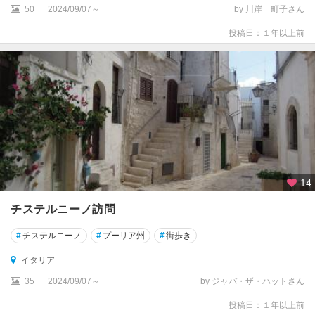
オ
50
2024/09/07～
by 川岸 町子さん
コ
投稿日：１年以上前
ル
ト
ー
ナ
サ
ル
デ
ー
ニ
14
ャ
チステルニーノ訪問
島
#
チステルニーノ
#
プーリア州
#
街歩き
サ
レ
イタリア
ル
35
2024/09/07～
by ジャバ・ザ・ハットさん
ノ
投稿日：１年以上前
サ