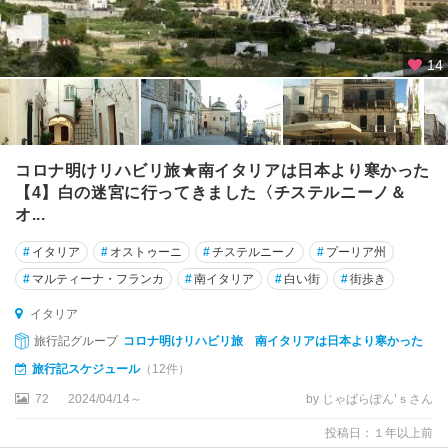
ー
ヴ
ェ
14
ソ
レ
ン
ト
コロナ明けリハビリ旅★南イタリアは日本より寒かった
【4】白の迷宮に行ってきました〈チステルニーノ＆
タ
オ...
オ
ル
#
イタリア
#
オストゥーニ
#
チステルニーノ
#
プーリア州
ミ
#
マルティーナ・フランカ
#
南イタリア
#
白い街
#
街歩き
ナ
イタリア
タ
旅行記グループ
コロナ明けリハビリ旅 南イタリアは日本より寒かった
ー
旅行記スケジュール
（12件）
ラ
ン
72
2024/04/14～
by じゃばらぽん’ｓさん
ト
投稿日：１年以上前