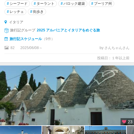
カ
#
シーフード
#
ターラント
#
バロック建築
#
プーリア州
ゼ
#
レッチェ
#
街歩き
ル
タ
イタリア
旅行記グループ
2025 アルバニアとイタリアをめぐる旅
カ
旅行記スケジュール
（9件）
タ
ー
82
2025/06/08～
by さんちゃんさん
ニ
ア
投稿日：１年以上前
カ
ノ
ー
ザ
・
デ
ィ
・
プ
23
ー
リ