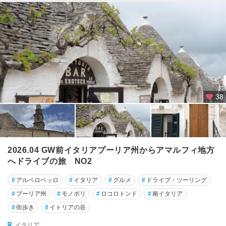
マ
ル
フ
ィ
ア
ル
タ
ム
38
ラ
ア
ル
バ
2026.04 GW前イタリアプーリア州からアマルフィ地方
へドライブの旅 NO2
ア
レ
#
アルベロベッロ
#
イタリア
#
グルメ
#
ドライブ・ツーリング
ッ
ツ
#
プーリア州
#
モノポリ
#
ロコロトンド
#
南イタリア
オ
#
街歩き
#
イトリアの谷
ア
イタリア