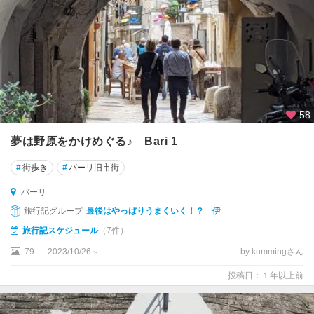
ノ
デ
ル
グ
ラ
ッ
パ
58
バ
夢は野原をかけめぐる♪ Bari 1
ー
リ
#
街歩き
#
バーリ旧市街
パ
バーリ
エ
旅行記グループ
最後はやっぱりうまくいく！？ 伊
ス
ト
旅行記スケジュール
（7件）
ゥ
79
2023/10/26～
by kummingさん
ム
投稿日：１年以上前
パ
ド