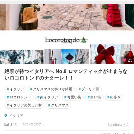
ン
・
プ
ー
リ
ア
グ
ラ
23
ー
ド
絶景が待つイタリアへ No.8 ロマンティックが止まらな
いロコロトンドのナターレ！！
コ
ゼ
#
イタリア
#
クリスマスの飾りが綺麗
#
プーリア州
ン
#
ロコロトンド
#
南イタリア
#
可愛い街
#
白い街
#
街歩き
ツ
#
イタリアの美しい村
#
クリスマス
ァ
イタリア
コ
モ
143
2024/12/27～
by elenaさん