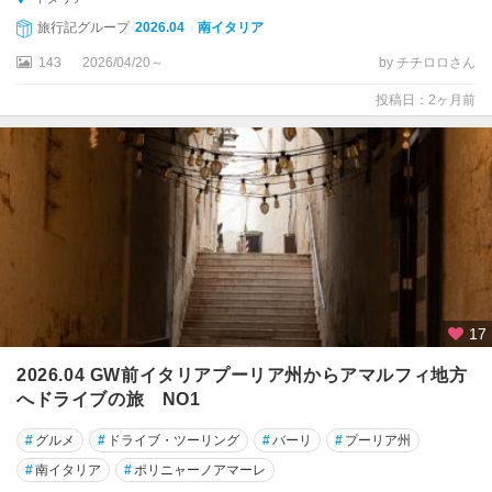
ン
旅行記グループ
2026.04 南イタリア
コ
143
2026/04/20～
by チチロロさん
ー
ナ
投稿日：2ヶ月前
イ
ェ
ー
ゾ
ロ
イ
ス
キ
17
ア
島
2026.04 GW前イタリアプーリア州からアマルフィ地方
へドライブの旅 NO1
イ
タ
#
グルメ
#
ドライブ・ツーリング
#
バーリ
#
プーリア州
リ
#
南イタリア
#
ポリニャーノアマーレ
ア