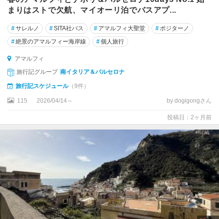
ー
まりはストで欠航、マイオーリ泊でバスアプ...
ネ
#
サレルノ
#
SITA社バス
#
アマルフィ大聖堂
#
ポジターノ
グ
#
絶景のアマルフィー海岸線
#
個人旅行
ッ
ビ
アマルフィ
オ
旅行記グループ
南イタリア＆バルセロナ
グ
旅行記スケジュール
（9件）
ラ
115
2026/04/14～
by dogigongさん
ダ
ー
投稿日：2ヶ月前
ラ
グ
ラ
ヴ
ィ
ー
ナ
・
イ