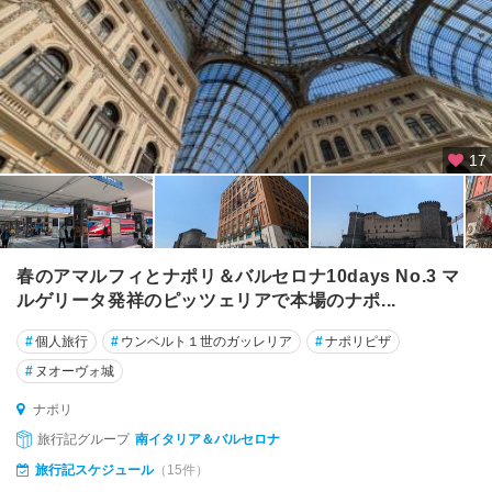
カ
ゼ
ル
タ
カ
タ
17
ー
ニ
ア
カ
春のアマルフィとナポリ＆バルセロナ10days No.3 マ
ノ
ルゲリータ発祥のピッツェリアで本場のナポ...
ー
ザ
#
個人旅行
#
ウンベルト１世のガッレリア
#
ナポリピザ
・
#
ヌオーヴォ城
デ
ィ
ナポリ
・
旅行記グループ
南イタリア＆バルセロナ
プ
ー
旅行記スケジュール
（15件）
リ