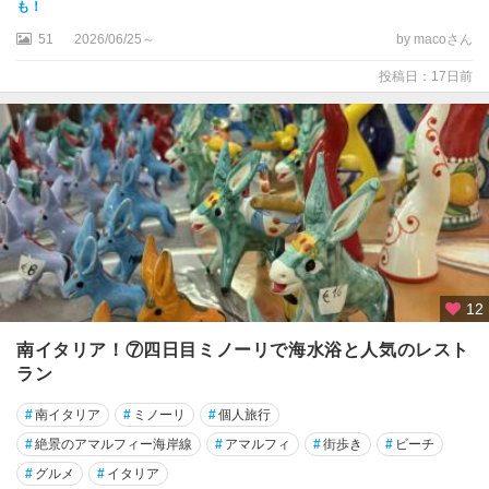
も！
ィ
レ
51
2026/06/25～
by macoさん
ン
投稿日：17日前
ツ
ェ
★
ベ
ネ
チ
ア
★
12
ベ
ロ
南イタリア！⑦四日目ミノーリで海水浴と人気のレスト
ー
ラン
ナ
#
南イタリア
#
ミノーリ
#
個人旅行
★
#
絶景のアマルフィー海岸線
#
アマルフィ
#
街歩き
#
ビーチ
ボ
ロ
#
グルメ
#
イタリア