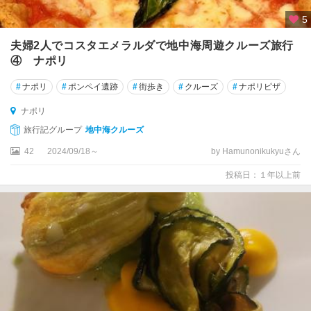
ガ
5
ル
ー
夫婦2人でコスタエメラルダで地中海周遊クルーズ旅行
ダ
④ ナポリ
ト
#
ナポリ
#
ポンペイ遺跡
#
街歩き
#
クルーズ
#
ナポリピザ
ス
ナポリ
カ
ー
旅行記グループ
地中海クルーズ
ナ
42
2024/09/18～
by Hamunonikukyuさん
州
投稿日：１年以上前
ト
ラ
ー
ニ
ト
ラ
ー
パ