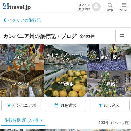
ログイン
新規登録
閉
検索
MENU
じ
る
イタリアの旅行記
カンパニア州の旅行記・ブログ
全403件
イ
# ドライブ・ツーリ
# ビーチ
# 遺跡・歴史
タ
ング
リ
ア
へ
# グルメ
# 街歩き
# 自然
戻
る
カンパニア州
月を選択
絞り込み
旅行時期 新しい順
403
件
(1ページ目)
★