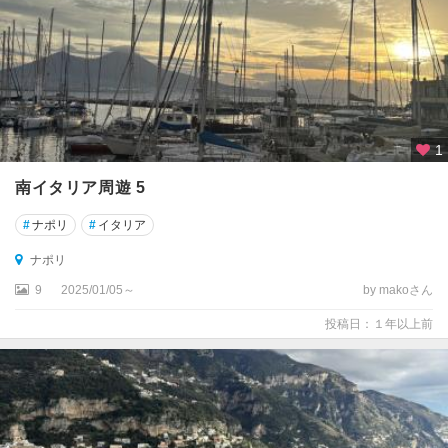
チ
ェ
フ
ァ
ル
チ
1
ビ
タ
南イタリア周遊 5
チ
#
ナポリ
#
イタリア
ビ
ナポリ
タ
ベ
9
2025/01/05～
by makoさん
ッ
投稿日：１年以上前
キ
ア
チ
ン
ク