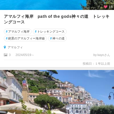
ー
18
デ
ィ
アマルフィ海岸 path of the gods神々の道 トレッキ
ングコース
ド
ッ
#
アマルフィ海岸
#
トレッキングコース
ツ
#
絶景のアマルフィー海岸線
#
神々の道
ァ
アマルフィ
バ
3
2024/05/19～
by kayoさん
ジ
リ
投稿日：１年以上前
カ
ー
タ
州
バ
ッ
サ
ー