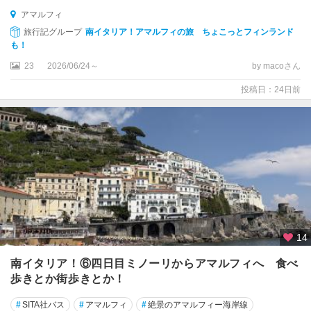
ー
アマルフィ
ニ
旅行記グループ
南イタリア！アマルフィの旅 ちょこっとフィンランド
ャ
も！
★
23
2026/06/24～
by macoさん
ポ
投稿日：24日前
ン
ペ
イ
★
ミ
ラ
ノ
★
ロ
14
ー
南イタリア！⑥四日目ミノーリからアマルフィへ 食べ
マ
歩きとか街歩きとか！
ア
#
SITA社バス
#
アマルフィ
#
絶景のアマルフィー海岸線
オ