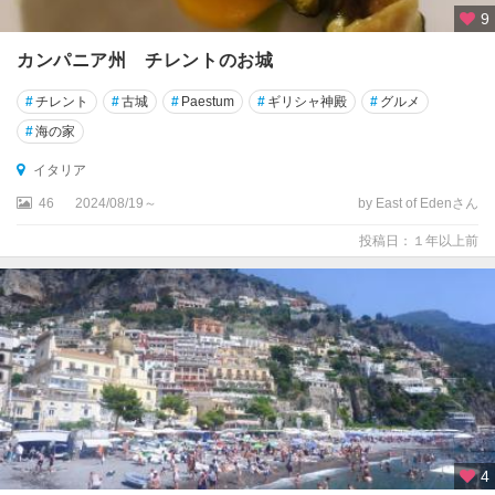
ニ
9
ト
カンパニア州 チレントのお城
リ
#
チレント
#
古城
#
Paestum
#
ギリシャ神殿
#
グルメ
エ
ス
#
海の家
テ
イタリア
ト
46
2024/08/19～
by East of Edenさん
リ
投稿日：１年以上前
ノ
ト
レ
ン
テ
ィ
ー
ノ
・
4
ア