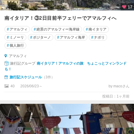
ン
17
コ
南イタリア！③2日目前半フェリーでアマルフィへ
ー
ナ
#
アマルフィ
#
絶景のアマルフィー海岸線
#
南イタリア
イ
#
ミノーリ
#
ポジターノ
#
アマルフィ海岸
#
ナポリ
ェ
#
個人旅行
ー
ゾ
アマルフィ
ロ
旅行記グループ
南イタリア！アマルフィの旅 ちょこっとフィンランド
も！
イ
旅行記スケジュール
（3件）
ス
40
2026/06/23～
by macoさん
キ
ア
投稿日：1ヶ月前
島
イ
タ
リ
ア