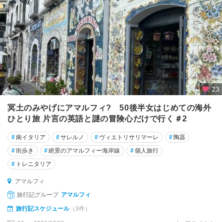
ア
ル
ベ
ロ
ベ
ッ
ロ
★
23
カ
プ
冥土のみやげにアマルフィ? 50後半女はじめての海外
リ
ひとり旅 片言の英語と謎の冒険心だけで行く＃2
島
#
南イタリア
#
サレルノ
#
ヴィエトリサリマーレ
#
陶器
★
#
街歩き
#
絶景のアマルフィー海岸線
#
個人旅行
シ
#
トレニタリア
エ
ナ
アマルフィ
旅行記グループ
アマルフィ
★
旅行記スケジュール
（3件）
シ
チ