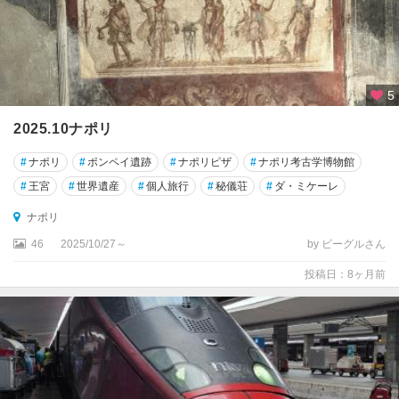
サ
ン
レ
モ
5
シ
チ
2025.10ナポリ
リ
ア
#
ナポリ
#
ポンペイ遺跡
#
ナポリピザ
#
ナポリ考古学博物館
州
#
王宮
#
世界遺産
#
個人旅行
#
秘儀荘
#
ダ・ミケーレ
シ
ナポリ
ラ
46
2025/10/27～
by ビーグルさん
ク
ー
投稿日：8ヶ月前
サ
シ
ル
ミ
オ