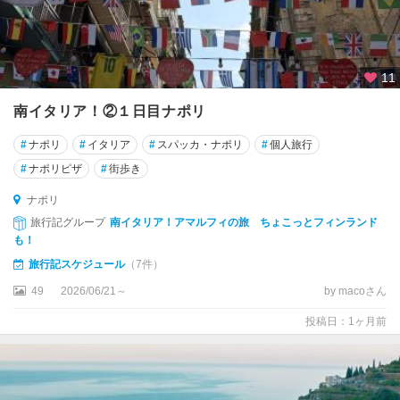
ウ
ル
ビ
11
ー
ノ
南イタリア！②１日目ナポリ
ウ
#
ナポリ
#
イタリア
#
スパッカ・ナポリ
#
個人旅行
ン
#
ナポリピザ
#
街歩き
ブ
リ
ナポリ
ア
旅行記グループ
南イタリア！アマルフィの旅 ちょこっとフィンランド
州
も！
旅行記スケジュール
（7件）
ウ
49
2026/06/21～
by macoさん
ー
デ
投稿日：1ヶ月前
ィ
ネ
エ