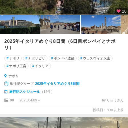
ー
20
ヴ
ェ
ソ
レ
2025年イタリアめぐり8日間（6日目ポンペイとナポ
ン
リ）
ト
#
ナポリ
#
ナポリピザ
#
ポンペイ遺跡
#
ヴェスヴィオ火山
タ
オ
#
ナポリ王宮
#
イタリア
ル
ナポリ
ミ
ナ
旅行記グループ
2025年イタリアめぐり8日間
旅行記スケジュール
（15件）
タ
98
2025/04/09～
by りゅうさん
ー
ラ
投稿日：１年以上前
ン
ト