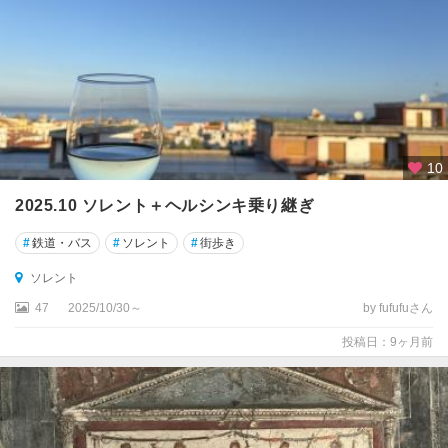
ン
ジ
ミ
ニ
ャ
ー
ノ
10
サ
2025.10 ソレント＋ヘルシンキ乗り継ぎ
ン
タ
#
鉄道・バス
#
ソレント
#
街歩き
マ
ル
ソレント
ゲ
47
2025/10/30～
by fufufuさん
リ
ー
投稿日：9ヶ月前
タ
リ
グ
レ