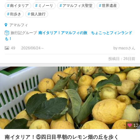
#
南イタリア
#
ミノーリ
#
アマルフィ大聖堂
#
世界遺産
ス
タ
#
街歩き
#
個人旅行
アマルフィ
ア
グ
旅行記グループ
南イタリア！アマルフィの旅 ちょこっとフィンランド
リ
も！
ジ
49
2026/06/24～
by macoさん
ェ
ン
投稿日：26日前
ト
ア
グ
ロ
ポ
リ
ア
ス
12
コ
南イタリア！⑤四日目早朝のレモン畑の丘を歩く
リ