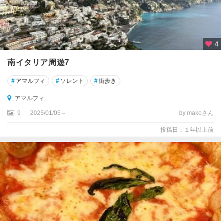
エ
・
テ
ッ
4
レ
南イタリア周遊7
テ
ィ
#
アマルフィ
#
ソレント
#
街歩き
ボ
リ
アマルフィ
9
2025/01/05～
by makoさん
デ
セ
投稿日：１年以上前
ン
ツ
ァ
ー
ノ
・
デ
ル
・