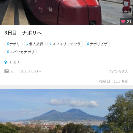
ー
ネ
ジ
21
ェ
3日目 ナポリへ
ノ
バ
#
ナポリ
#
個人旅行
#
スフォリャテッラ
#
ナポリピザ
ス
#
スパッカナポリ
ト
ナポリ
レ
ー
26
2025/08/21～
by ひろさん
ザ
投稿日：11ヶ月前
ス
ポ
レ
ー
ト
ソ
ア