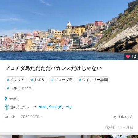
ェ
エ
ル
キ
エ
エ
14
ル
バ
プロチダ島ただただバカンスだけじゃない
島
#
イタリア
#
ナポリ
#
プロチダ島
#
ワイナリー訪問
エ
#
コルチェッラ
ン
ナ
ナポリ
旅行記グループ
2026プロチダ、パリ
オ
ル
49
2026/06/01～
by rinkoさん
ヴ
投稿日：1ヶ月前
ィ
エ