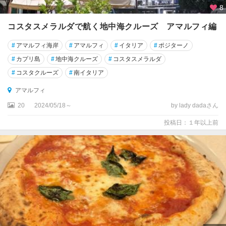
ノ
8
デ
コスタスメラルダで航く地中海クルーズ アマルフィ編
ル
グ
#
アマルフィ海岸
#
アマルフィ
#
イタリア
#
ポジターノ
ラ
ッ
#
カプリ島
#
地中海クルーズ
#
コスタスメラルダ
パ
#
コスタクルーズ
#
南イタリア
アマルフィ
バ
ー
20
2024/05/18～
by lady dadaさん
リ
投稿日：１年以上前
パ
エ
ス
ト
ゥ
ム
パ
ド