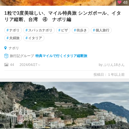
ヴ
48
ァ
1粒で3度美味しい、マイル特典旅 シンガポール、イタ
リア縦断、台湾 ④ ナポリ編
パ
ル
#
ナポリ
#
スパッカナポリ
#
ピザ
#
街歩き
#
個人旅行
マ
#
夫婦旅
#
イタリア
ビ
ナポリ
エ
ス
旅行記グループ
特典マイルで行くイタリア縦断旅
テ
44
2024/04/27～
by ぷりん18さん
ビ
投稿日：１年以上前
ー
ボ
バ
レ
ン
チ
ア
ピ