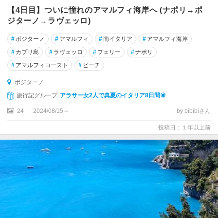
ル
【4日目】ついに憧れのアマルフィ海岸へ (ナポリ→ポ
ト
ジターノ→ラヴェッロ)
ア
デ
#
ポジターノ
#
アマルフィ
#
南イタリア
#
アマルフィ海岸
ィ
#
カプリ島
#
ラヴェッロ
#
フェリー
#
ナポリ
ジ
ェ
#
アマルフィコースト
#
ビーチ
州
ポジターノ
ト
旅行記グループ
アラサー女2人で真夏のイタリア8日間☀︎
レ
24
2024/08/15～
by bibibiさん
ン
ト
投稿日：１年以上前
ト
レ
ヴ
ィ
ー
ゾ
ト