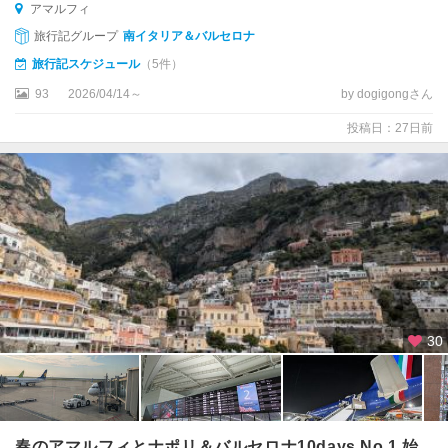
アマルフィ
辺
旅行記グループ
南イタリア＆バルセロナ
ガ
旅行記スケジュール
（5件）
ル
93
2026/04/14～
by dogigongさん
ド
ー
投稿日：27日前
ネ
・
リ
ビ
エ
ラ
ク
レ
モ
30
ナ
ク
ロ
ト
春のアマルフィとナポリ＆バルセロナ10days No.1 始