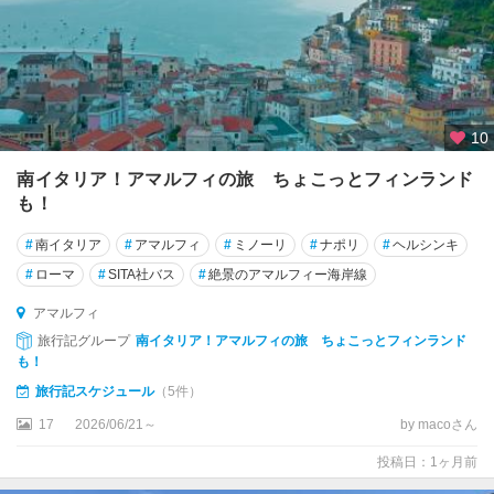
オ
リ
ア
諸
島
10
エ
ミ
南イタリア！アマルフィの旅 ちょこっとフィンランド
リ
も！
ア
・
#
南イタリア
#
アマルフィ
#
ミノーリ
#
ナポリ
#
ヘルシンキ
ロ
#
ローマ
#
SITA社バス
#
絶景のアマルフィー海岸線
マ
ー
アマルフィ
ニ
旅行記グループ
南イタリア！アマルフィの旅 ちょこっとフィンランド
ャ
も！
州
旅行記スケジュール
（5件）
エ
17
2026/06/21～
by macoさん
リ
投稿日：1ヶ月前
ー
チ