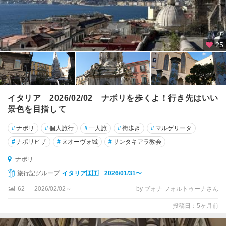
コ
リ
リ
ア
25
ー
ノ
・
カ
ラ
イタリア 2026/02/02 ナポリを歩くよ！行き先はいい
ブ
景色を目指して
ロ
#
ナポリ
#
個人旅行
#
一人旅
#
街歩き
#
マルゲリータ
コ
#
ナポリピザ
#
ヌオーヴォ城
#
サンタキアラ教会
ル
チ
ナポリ
ナ
旅行記グループ
イタリア🇮🇹 2026/01/31〜
ダ
ン
62
2026/02/02～
by ブォナ フォルトゥーナさん
ペ
投稿日：5ヶ月前
ッ
ツ