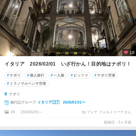
オ
コ
ル
ト
ー
ナ
サ
18
ル
イタリア 2026/02/01 いざ行かん！目的地はナポリ！
デ
ー
#
ナポリ
#
個人旅行
#
一人旅
#
ピッツァ
#
ナポリ空港
ニ
#
ミラノマルペンサ空港
ャ
島
ナポリ
旅行記グループ
イタリア🇮🇹 2026/01/31〜
サ
レ
49
2026/02/01～
by ブォナ フォルトゥーナさん
ル
投稿日：5ヶ月前
ノ
サ