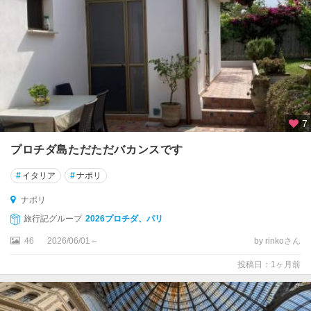
ー
ト
オ
ー
ト
ラ
ン
7
ト
プロチダ島ただただバカンスです
カ
ス
#
イタリア
#
ナポリ
テ
ル
ナポリ
メ
旅行記グループ
2026プロチダ、パリ
ッ
46
2026/06/01～
by rinkoさん
ツ
ァ
投稿日：1ヶ月前
ー
ノ