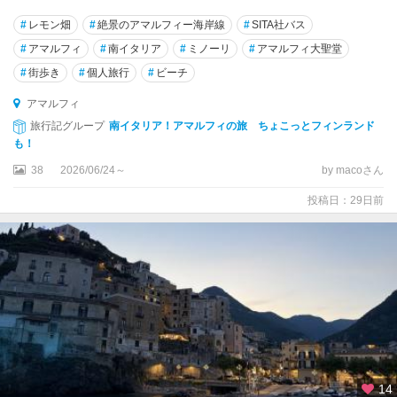
・
#
レモン畑
#
絶景のアマルフィー海岸線
#
SITA社バス
ピ
チ
#
アマルフィ
#
南イタリア
#
ミノーリ
#
アマルフィ大聖堂
ェ
#
街歩き
#
個人旅行
#
ビーチ
ー
ノ
アマルフィ
旅行記グループ
南イタリア！アマルフィの旅 ちょこっとフィンランド
ア
も！
ッ
38
2026/06/24～
by macoさん
シ
ジ
投稿日：29日前
ア
ブ
ル
ッ
ツ
ォ
州
ア
14