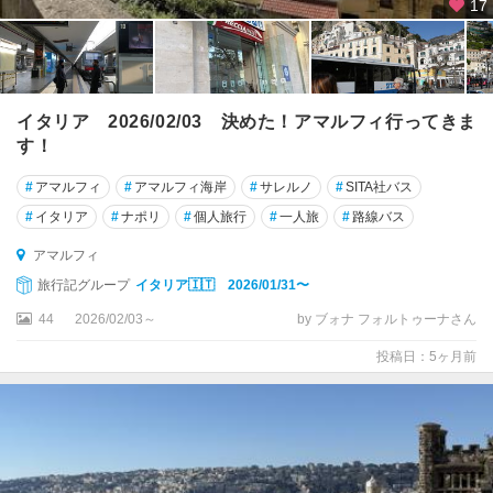
17
ン
・
プ
ー
リ
イタリア 2026/02/03 決めた！アマルフィ行ってきま
ア
す！
グ
#
アマルフィ
#
アマルフィ海岸
#
サレルノ
#
SITA社バス
ラ
#
イタリア
#
ナポリ
#
個人旅行
#
一人旅
#
路線バス
ー
ド
アマルフィ
旅行記グループ
イタリア🇮🇹 2026/01/31〜
コ
44
2026/02/03～
by ブォナ フォルトゥーナさん
ゼ
ン
投稿日：5ヶ月前
ツ
ァ
コ
モ