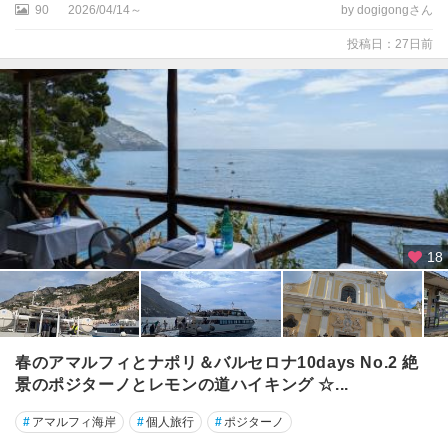
90
2026/04/14～
by dogigongさん
ア
投稿日：27日前
カ
ラ
ブ
リ
ア
州
カ
ン
パ
18
ニ
ア
州
ガ
春のアマルフィとナポリ＆バルセロナ10days No.2 絶
ル
景のポジターノとレモンの道ハイキング ☆...
ダ
湖
#
アマルフィ海岸
#
個人旅行
#
ポジターノ
周