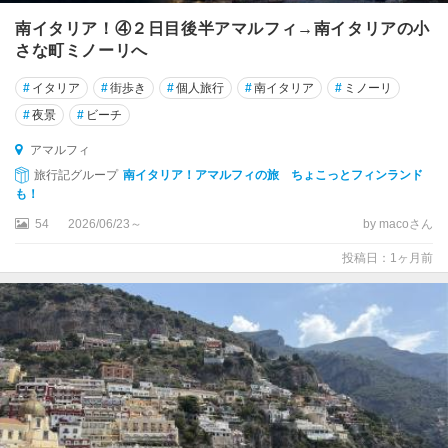
マ
ル
南イタリア！④２日目後半アマルフィ→南イタリアの小
フ
さな町ミノーリへ
ィ
#
イタリア
#
街歩き
#
個人旅行
#
南イタリア
#
ミノーリ
ア
#
夜景
#
ビーチ
ル
アマルフィ
タ
ム
旅行記グループ
南イタリア！アマルフィの旅 ちょこっとフィンランド
ラ
も！
54
2026/06/23～
by macoさん
ア
ル
投稿日：1ヶ月前
バ
ア
レ
ッ
ツ
オ
ア