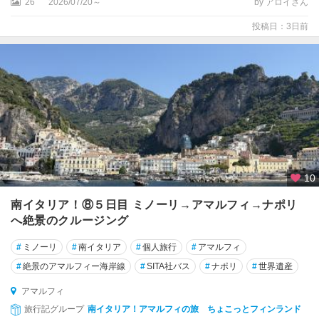
26
2026/07/20～
by アロイさん
リ
投稿日：3日前
ア
島
★
ナ
ポ
リ
★
パ
レ
10
ル
南イタリア！⑧５日目 ミノーリ→アマルフィ→ナポリ
モ
へ絶景のクルージング
★
#
ミノーリ
#
南イタリア
#
個人旅行
#
アマルフィ
ピ
#
絶景のアマルフィー海岸線
#
SITA社バス
#
ナポリ
#
世界遺産
サ
アマルフィ
★
旅行記グループ
南イタリア！アマルフィの旅 ちょこっとフィンランド
フ