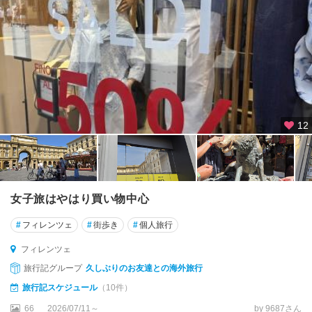
ア
ル
ベ
ロ
ベ
ッ
ロ
★
12
カ
プ
リ
島
女子旅はやはり買い物中心
★
シ
#
フィレンツェ
#
街歩き
#
個人旅行
エ
フィレンツェ
ナ
旅行記グループ
久しぶりのお友達との海外旅行
★
旅行記スケジュール
（10件）
シ
66
2026/07/11～
by 9687さん
チ