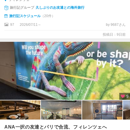
ィ
旅行記グループ
久しぶりのお友達との海外旅行
レ
ン
旅行記スケジュール
（20件）
ツ
97
2026/07/11～
by 9687さん
ェ
投稿日：9日前
★
ベ
ネ
チ
ア
★
ベ
ロ
ー
9
ナ
★
ボ
ロ
ANA一択の友達とパリで合流、フィレンツェへ