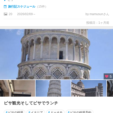
ア
旅行記スケジュール
（15件）
20
2026/02/09～
by mamusunさん
カ
ラ
投稿日：1ヶ月前
ブ
リ
ア
州
カ
ン
パ
ニ
ア
5
州
ガ
ル
ダ
ピサ観光そしてピサでランチ
湖
周
#
ピサの斜塔
#
イタリア
#
ドゥオモ
#
ピサの斜塔予約