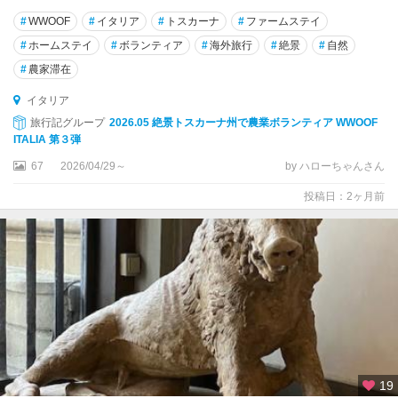
マ
#
WWOOF
#
イタリア
#
トスカーナ
#
ファームステイ
ル
フ
#
ホームステイ
#
ボランティア
#
海外旅行
#
絶景
#
自然
ィ
#
農家滞在
ア
イタリア
ル
旅行記グループ
2026.05 絶景トスカーナ州で農業ボランティア WWOOF
タ
ITALIA 第３弾
ム
67
2026/04/29～
by ハローちゃんさん
ラ
投稿日：2ヶ月前
ア
ル
バ
ア
レ
ッ
ツ
オ
19
ア