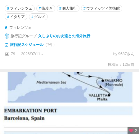
ー
ニ
#
フィレンツェ
#
街歩き
#
個人旅行
#
ウフィッツィ美術館
ャ
#
イタリア
#
グルメ
★
フィレンツェ
ポ
旅行記グループ
久しぶりのお友達との海外旅行
ン
旅行記スケジュール
（7件）
ペ
イ
79
2026/07/11～
by 9687さん
投稿日：12日前
★
ミ
ラ
ノ
★
ロ
ー
マ
2
ア
オ