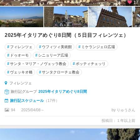
17
ガ
ル
ー
ダ
2025年イタリアめぐり8日間（５日目フィレンツェ）
ト
ス
#
フィレンツェ
#
ウフィツィ美術館
#
ミケランジェロ広場
カ
#
ドゥオーモ
#
シニョリーア広場
ー
#
サンタ・マリア・ノヴェッラ教会
#
ボッティチェッリ
ナ
州
#
ヴェッキオ橋
#
サンタクローチェ教会
フィレンツェ
ト
ラ
旅行記グループ
2025年イタリアめぐり8日間
ー
旅行記スケジュール
（17件）
ニ
94
2025/04/08～
by りゅうさん
ト
投稿日：１年以上前
ラ
ー
パ