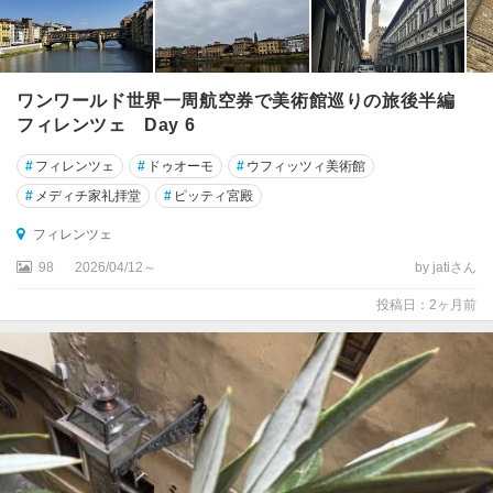
ン
コ
ー
ナ
ワンワールド世界一周航空券で美術館巡りの旅後半編
フィレンツェ Day 6
イ
ェ
#
フィレンツェ
#
ドゥオーモ
#
ウフィッツィ美術館
ー
#
メディチ家礼拝堂
#
ピッティ宮殿
ゾ
ロ
フィレンツェ
98
2026/04/12～
by jatiさん
イ
ス
投稿日：2ヶ月前
キ
ア
島
イ
タ
リ
ア