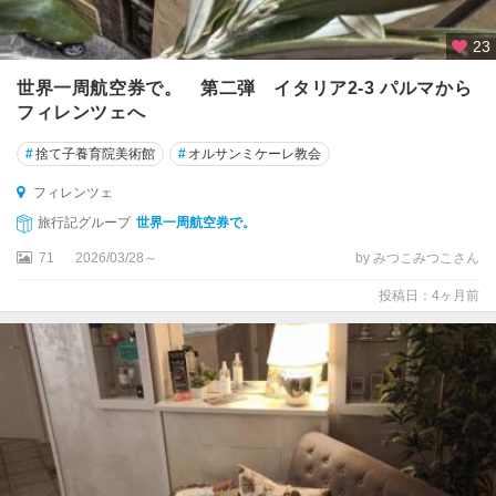
ウ
23
ル
ビ
世界一周航空券で。 第二弾 イタリア2-3 パルマから
ー
フィレンツェへ
ノ
#
捨て子養育院美術館
#
オルサンミケーレ教会
ウ
フィレンツェ
ン
ブ
旅行記グループ
世界一周航空券で。
リ
71
2026/03/28～
by みつこみつこさん
ア
州
投稿日：4ヶ月前
ウ
ー
デ
ィ
ネ
エ