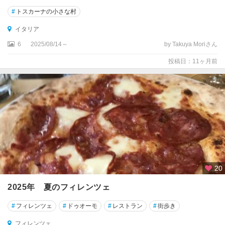
ー
#
トスカーナの小さな村
ネ
イタリア
ジ
6
2025/08/14～
by Takuya Moriさん
ェ
ノ
投稿日：11ヶ月前
バ
ス
ト
レ
ー
ザ
ス
ポ
20
レ
ー
2025年 夏のフィレンツェ
ト
#
フィレンツェ
#
ドゥオーモ
#
レストラン
#
街歩き
ソ
フィレンツェ
ア