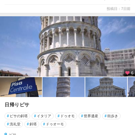
カ
ゼ
投稿日：7日前
ル
タ
カ
タ
ー
ニ
ア
カ
6
ノ
ー
ザ
・
デ
日帰りピサ
ィ
・
#
ピサの斜塔
#
イタリア
#
ドゥオモ
#
世界遺産
#
街歩き
プ
#
洗礼堂
#
斜塔
#
ドゥオーモ
ー
リ
ピサ