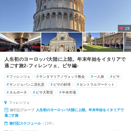
ン
・
プ
ー
19
リ
ア
グ
ラ
人生初のヨーロッパ大陸に上陸。年末年始をイタリアで
ー
過ごす旅2-フィレンツェ、ピサ編-
ド
#
フィレンツェ
#
サンタマリアノヴェッラ教会
#
一人旅
#
ピサ
コ
#
サンジョバンニ洗礼堂
#
ピサの斜塔
#
セントラルマーケット
ゼ
ン
#
ネルポーネ
#
ピサ大聖堂
#
中央市場
ツ
フィレンツェ
ァ
旅行記グループ
人生初のヨーロッパ大陸に上陸。年末年始をイタリアで
過ごす旅
コ
モ
旅行記スケジュール
（13件）