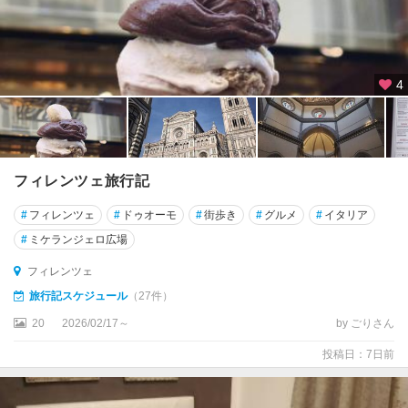
ェ
エ
ル
4
キ
エ
エ
ル
フィレンツェ旅行記
バ
島
#
フィレンツェ
#
ドゥオーモ
#
街歩き
#
グルメ
#
イタリア
#
ミケランジェロ広場
エ
ン
フィレンツェ
ナ
旅行記スケジュール
（27件）
オ
20
2026/02/17～
by ごりさん
ル
投稿日：7日前
ヴ
ィ
エ