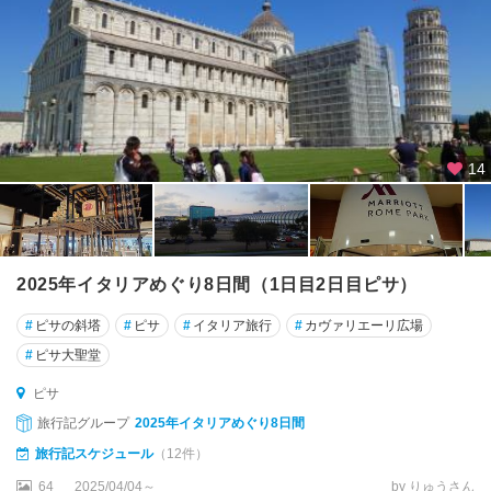
ー
デ
ィ
ド
ッ
ツ
14
ァ
バ
ジ
リ
2025年イタリアめぐり8日間（1日目2日目ピサ）
カ
ー
#
ピサの斜塔
#
ピサ
#
イタリア旅行
#
カヴァリエーリ広場
タ
#
ピサ大聖堂
州
ピサ
バ
旅行記グループ
2025年イタリアめぐり8日間
ッ
旅行記スケジュール
（12件）
サ
ー
64
2025/04/04～
by りゅうさん