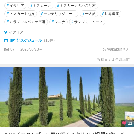
チ
#
イタリア
#
トスカーナ
#
トスカーナの小さな村
ェ
#
トスカーナ地方
#
モンテリッジョーニ
#
一人旅
#
世界遺産
フ
#
ミラノマルペンサ空港
#
シエナ
#
サンジミニャーノ
ァ
ル
イタリア
旅行記スケジュール
（10件）
チ
ビ
87
2025/06/23～
by wakabunさん
タ
投稿日：１年以上前
チ
ビ
タ
ベ
ッ
キ
ア
チ
ン
21
ク