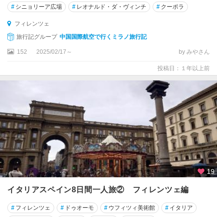
ヴ
#
シニョリーア広場
#
レオナルド・ダ・ヴィンチ
#
クーポラ
ァ
フィレンツェ
パ
旅行記グループ
中国国際航空で行くミラノ旅行記
ル
152
2025/02/17～
by みやさん
マ
投稿日：１年以上前
ビ
エ
ス
テ
ビ
ー
ボ
バ
レ
19
ン
チ
イタリアスペイン8日間一人旅② フィレンツェ編
ア
#
フィレンツェ
#
ドゥオーモ
#
ウフィツィ美術館
#
イタリア
ピ