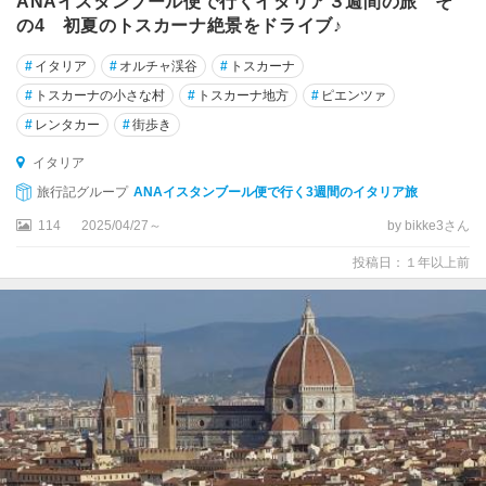
ANAイスタンブール便で行くイタリア３週間の旅 そ
エ
の4 初夏のトスカーナ絶景をドライブ♪
・
テ
#
イタリア
#
オルチャ渓谷
#
トスカーナ
ッ
#
トスカーナの小さな村
#
トスカーナ地方
#
ピエンツァ
レ
#
レンタカー
#
街歩き
テ
イタリア
ィ
ボ
旅行記グループ
ANAイスタンブール便で行く3週間のイタリア旅
リ
114
2025/04/27～
by bikke3さん
デ
投稿日：１年以上前
セ
ン
ツ
ァ
ー
ノ
・
デ
ル
・