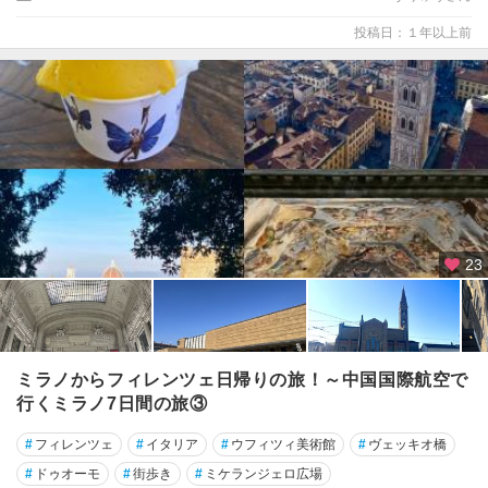
ノ
投稿日：１年以上前
デ
ル
グ
ラ
ッ
パ
バ
ー
リ
23
パ
エ
ス
ト
ミラノからフィレンツェ日帰りの旅！～中国国際航空で
ゥ
ム
行くミラノ7日間の旅③
#
フィレンツェ
#
イタリア
#
ウフィツィ美術館
#
ヴェッキオ橋
パ
ド
#
ドゥオーモ
#
街歩き
#
ミケランジェロ広場