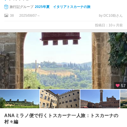
ー
旅行記グループ
2025年夏 イタリアトスカーナの旅
ヴ
38
2025/08/07～
by DC10助さん
ェ
投稿日：10ヶ月前
ソ
レ
ン
ト
タ
オ
ル
ミ
ナ
57
タ
ー
ラ
ン
ANAミラノ便で行くトスカーナ一人旅：トスカーナの
ト
村々編