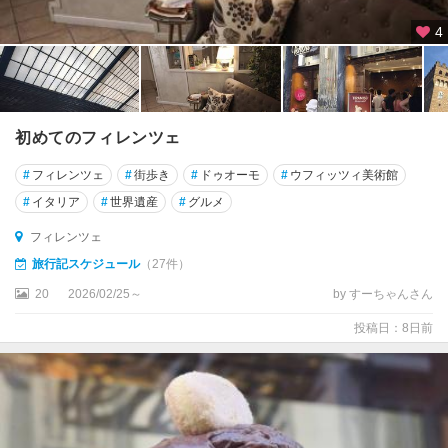
オ
リ
4
ア
諸
島
エ
初めてのフィレンツェ
ミ
リ
#
フィレンツェ
#
街歩き
#
ドゥオーモ
#
ウフィッツィ美術館
ア
#
イタリア
#
世界遺産
#
グルメ
・
ロ
フィレンツェ
マ
旅行記スケジュール
（27件）
ー
20
2026/02/25～
by すーちゃんさん
ニ
ャ
投稿日：8日前
州
エ
リ
ー
チ