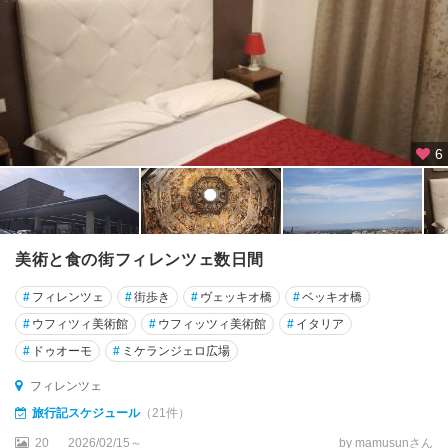
ー
ト
オ
ー
ト
ラ
6
ン
ト
カ
ス
美術と食の街フィレンツェ数日間
テ
ル
#
フィレンツェ
#
街歩き
#
ヴェッキオ橋
#
ベッキオ橋
メ
#
ウフィツィ美術館
#
ウフィッツィ美術館
#
イタリア
ッ
ツ
#
ドゥオーモ
#
ミケランジェロ広場
ァ
フィレンツェ
ー
ノ
旅行記スケジュール
（21件）
20
2026/02/15～
by mamusunさん