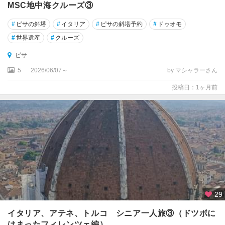
MSC地中海クルーズ③
ス
タ
#
ピサの斜塔
#
イタリア
#
ピサの斜塔予約
#
ドゥオモ
#
世界遺産
#
クルーズ
ア
グ
ピサ
リ
5
2026/06/07～
by マシャラーさん
ジ
ェ
投稿日：1ヶ月前
ン
ト
ア
グ
ロ
ポ
リ
ア
29
ス
コ
イタリア、アテネ、トルコ シニア一人旅③（ドツボに
リ
はまったフィレンツェ編）