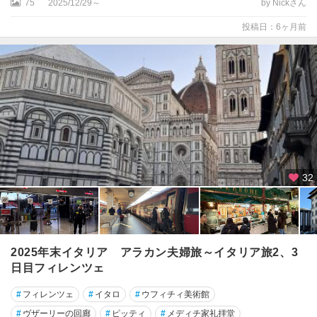
75
2025/12/29～
by Nickさん
コ
リ
投稿日：6ヶ月前
リ
ア
ー
ノ
・
カ
ラ
ブ
ロ
32
コ
ル
チ
ナ
ダ
2025年末イタリア アラカン夫婦旅～イタリア旅2、3
ン
日目フィレンツェ
ペ
ッ
#
フィレンツェ
#
イタロ
#
ウフィチィ美術館
ツ
#
ヴザーリーの回廊
#
ピッティ
#
メディチ家礼拝堂