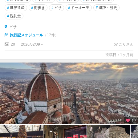
辺
#
世界遺産
#
街歩き
#
ピサ
#
ドゥオーモ
#
遺跡・歴史
#
洗礼堂
ガ
ル
ピサ
ド
旅行記スケジュール
（17件）
ー
ネ
20
2026/02/09～
by ごりさん
・
投稿日：1ヶ月前
リ
ビ
エ
ラ
ク
レ
モ
ナ
ク
17
ロ
ト