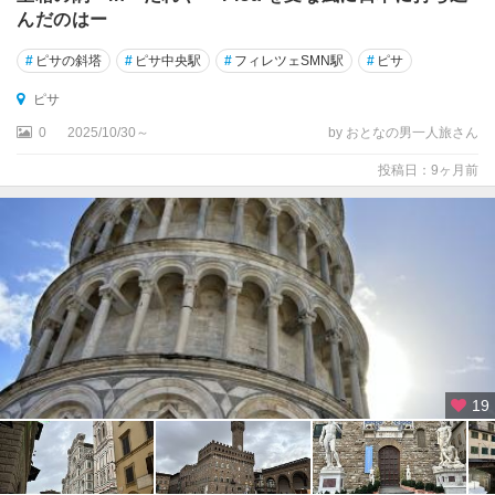
んだのはー
ン
ジ
#
ピサの斜塔
#
ピサ中央駅
#
フィレツェSMN駅
#
ピサ
ミ
ニ
ピサ
ャ
0
2025/10/30～
by おとなの男一人旅さん
ー
ノ
投稿日：9ヶ月前
サ
ン
タ
マ
ル
ゲ
リ
ー
タ
19
リ
グ
レ