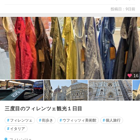
リ
投稿日：9日前
ア
島
★
ナ
ポ
リ
★
パ
16
レ
ル
モ
★
三度目のフィレンツェ観光１日目
ピ
サ
#
フィレンツェ
#
街歩き
#
ウフィッツィ美術館
#
個人旅行
#
イタリア
★
フ
フィレンツェ