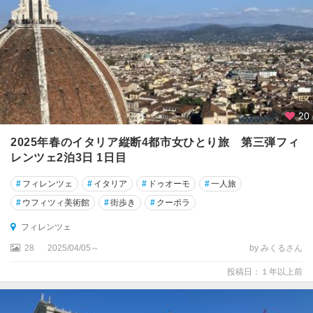
ル
ト
ア
デ
ィ
ジ
ェ
州
20
ト
2025年春のイタリア縦断4都市女ひとり旅 第三弾フィ
レ
レンツェ2泊3日 1日目
ン
ト
#
フィレンツェ
#
イタリア
#
ドゥオーモ
#
一人旅
#
ウフィツィ美術館
#
街歩き
#
クーポラ
ト
レ
フィレンツェ
ヴ
28
2025/04/05～
by みくるさん
ィ
ー
投稿日：１年以上前
ゾ
ト