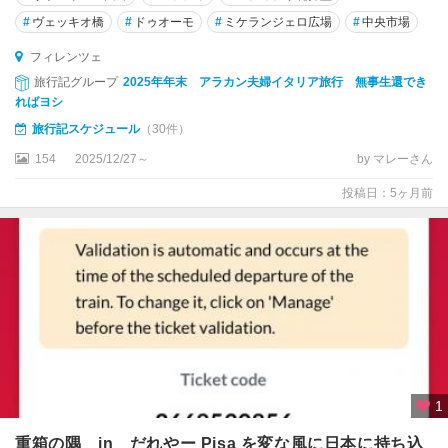
オ
#
ヴェッキオ橋
#
ドゥオーモ
#
ミケランジェロ広場
#
中央市場
コ
フィレンツェ
ル
旅行記グループ
2025年年末 アラカン夫婦イタリア旅行 無事生還でき
ト
ればヨシ
ー
旅行記スケジュール
（30件）
ナ
154
2025/12/27～
by マレーさん
サ
投稿日：5ヶ月前
ル
デ
ー
ニ
ャ
島
サ
レ
ル
ノ
1
重箱の隅 in だれやー Pisa を変な風に日本に持ち込
サ