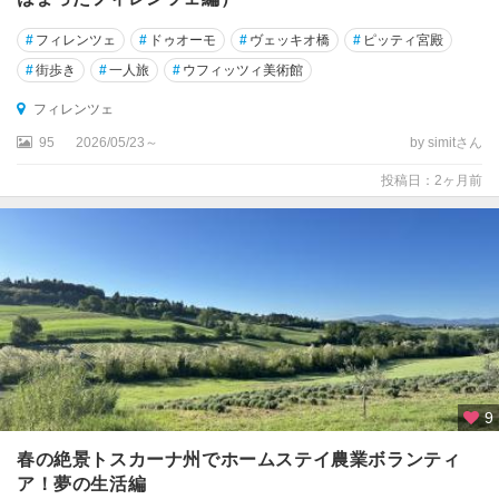
・
ピ
#
フィレンツェ
#
ドゥオーモ
#
ヴェッキオ橋
#
ピッティ宮殿
チ
#
街歩き
#
一人旅
#
ウフィッツィ美術館
ェ
ー
フィレンツェ
ノ
95
2026/05/23～
by simitさん
ア
投稿日：2ヶ月前
ッ
シ
ジ
ア
ブ
ル
ッ
ツ
ォ
9
州
春の絶景トスカーナ州でホームステイ農業ボランティ
ア
ア！夢の生活編