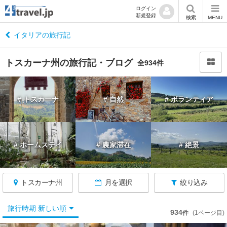
ログイン
新規登録
閉
検索
MENU
じ
る
イタリアの旅行記
トスカーナ州の旅行記・ブログ
全934件
イ
# トスカーナ
# 自然
# ボランティア
タ
リ
ア
へ
# ホームステイ
# 農家滞在
# 絶景
戻
る
トスカーナ州
月を選択
絞り込み
旅行時期 新しい順
934
件
(1ページ目)
★