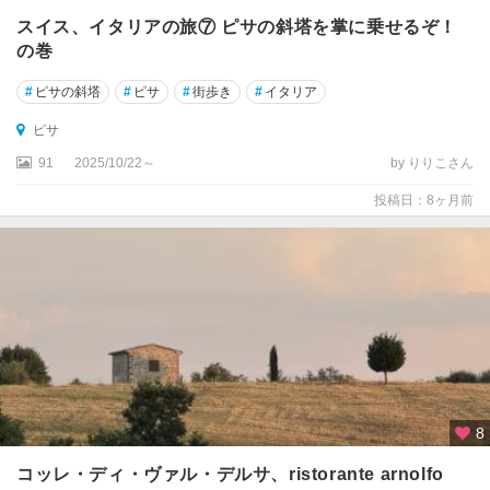
サ
スイス、イタリアの旅⑦ ピサの斜塔を掌に乗せるぞ！
ン
の巻
レ
モ
#
ピサの斜塔
#
ピサ
#
街歩き
#
イタリア
シ
ピサ
チ
91
2025/10/22～
by りりこさん
リ
ア
投稿日：8ヶ月前
州
シ
ラ
ク
ー
サ
シ
ル
8
ミ
オ
コッレ・ディ・ヴァル・デルサ、ristorante arnolfo