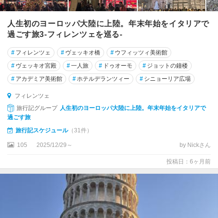
ー
ネ
人生初のヨーロッパ大陸に上陸。年末年始をイタリアで
グ
過ごす旅3-フィレンツェを巡る-
ッ
#
フィレンツェ
#
ヴェッキオ橋
#
ウフィッツィ美術館
ビ
オ
#
ヴェッキオ宮殿
#
一人旅
#
ドゥオーモ
#
ジョットの鐘楼
#
アカデミア美術館
#
ホテルデランツィー
#
シニョーリア広場
グ
ラ
フィレンツェ
ダ
旅行記グループ
人生初のヨーロッパ大陸に上陸。年末年始をイタリアで
ー
過ごす旅
ラ
旅行記スケジュール
（31件）
105
2025/12/29～
by Nickさん
グ
ラ
投稿日：6ヶ月前
ヴ
ィ
ー
ナ
・
イ