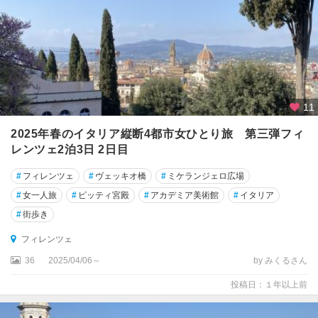
ニ
ト
リ
エ
ス
テ
11
ト
2025年春のイタリア縦断4都市女ひとり旅 第三弾フィ
リ
レンツェ2泊3日 2日目
ノ
#
フィレンツェ
#
ヴェッキオ橋
#
ミケランジェロ広場
ト
#
女一人旅
#
ピッティ宮殿
#
アカデミア美術館
#
イタリア
レ
#
街歩き
ン
テ
フィレンツェ
ィ
36
2025/04/06～
by みくるさん
ー
ノ
投稿日：１年以上前
・
ア