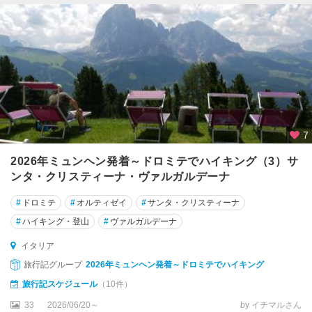
ス
タ
ア
グ
リ
ジ
ェ
ン
7
ト
2026年ミュンヘン発着～ドロミテでハイキング（3）サ
ア
ンタ・クリスティーナ・ヴァルガルデーナ
グ
#
ドロミテ
#
オルティゼイ
#
サンタ・クリスティーナ
ロ
ポ
#
ハイキング・登山
#
ヴァルガルデーナ
リ
イタリア
ア
旅行記グループ
2026年ミュンヘン発着～ドロミテでハイキング
ス
旅行記スケジュール
（10件）
コ
33
2026/06/20～
by イチマルさん
リ