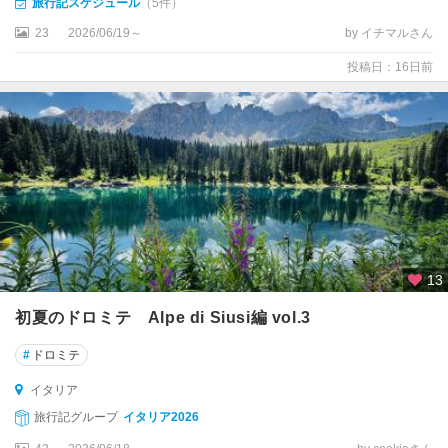
旅行記スケジュール
（5件）
マ
ル
23
2026/06/19～
by イチマルさん
フ
ィ
投稿日：16日前
ア
ル
タ
ム
ラ
ア
ル
バ
13
初夏のドロミテ Alpe di Siusi編 vol.3
ア
レ
#
ドロミテ
ッ
ツ
イタリア
オ
旅行記グループ
イタリア2026
ア