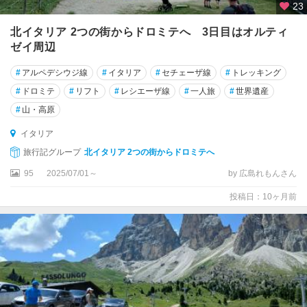
エ
23
・
北イタリア 2つの街からドロミテへ 3日目はオルティ
テ
ゼイ周辺
ッ
レ
#
アルペデシウジ線
#
イタリア
#
セチェーザ線
#
トレッキング
テ
#
ドロミテ
#
リフト
#
レシエーザ線
#
一人旅
#
世界遺産
ィ
#
山・高原
ボ
リ
イタリア
旅行記グループ
北イタリア 2つの街からドロミテへ
デ
95
2025/07/01～
by 広島れもんさん
セ
ン
投稿日：10ヶ月前
ツ
ァ
ー
ノ
・
デ
ル
・