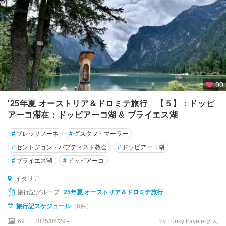
ー
デ
ィ
ド
ッ
ツ
ァ
90
'25年夏 オーストリア＆ドロミテ旅行 【５】：ドッピ
バ
アーコ滞在：ドッピアーコ湖 & ブライエス湖
ジ
リ
#
ブレッサノーネ
#
グスタフ・マーラー
カ
ー
#
セントジョン・バプティスト教会
#
ドッピアーコ湖
タ
#
ブライエス湖
#
ドッピアーコ
州
イタリア
バ
旅行記グループ
'25年夏 オーストリア＆ドロミテ旅行
ッ
旅行記スケジュール
（6件）
サ
ー
69
2025/06/29～
by Funky travelerさん