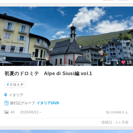
ィ
レ
ン
ツ
ェ
★
ベ
ネ
チ
18
ア
初夏のドロミテ Alpe di Siusi編 vol.1
★
ベ
#
ドロミテ
ロ
イタリア
ー
ナ
旅行記グループ
イタリア2026
46
2026/06/22～
by cookieさん
★
ボ
投稿日：1ヶ月前
ロ