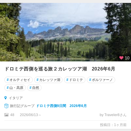
ー
ト
オ
ー
ト
ラ
ン
ト
10
カ
ドロミテ西側を巡る旅２カレッツア湖 2026年6月
ス
テ
#
オルティセイ
#
カレッツァ湖
#
ドロミテ
#
ボルツァーノ
ル
#
山・高原
#
自然
メ
ッ
イタリア
ツ
旅行記グループ
ドロミテ西側9日間 2026年6月
ァ
ー
48
2026/06/13～
by Traveler8さん
ノ
投稿日：1ヶ月前