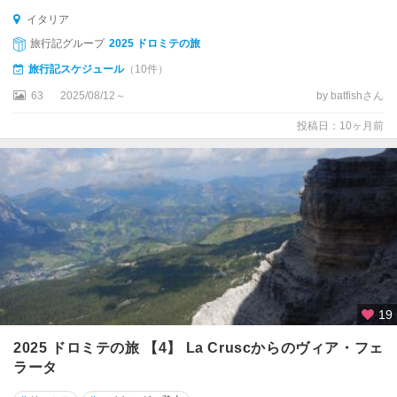
ン
イタリア
・
旅行記グループ
2025 ドロミテの旅
プ
旅行記スケジュール
（10件）
ー
リ
63
2025/08/12～
by batfishさん
ア
投稿日：10ヶ月前
グ
ラ
ー
ド
コ
ゼ
ン
ツ
19
ァ
2025 ドロミテの旅 【4】 La Cruscからのヴィア・フェ
コ
ラータ
モ