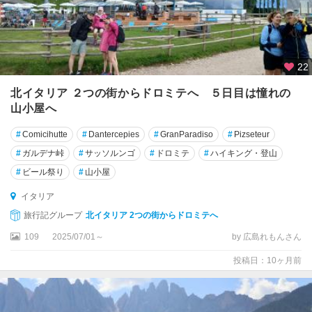
ニ
ト
リ
22
エ
ス
北イタリア ２つの街からドロミテへ ５日目は憧れの
テ
山小屋へ
ト
#
Comicihutte
#
Dantercepies
#
GranParadiso
#
Pizseteur
リ
#
ガルデナ峠
#
サッソルンゴ
#
ドロミテ
#
ハイキング・登山
ノ
#
ビール祭り
#
山小屋
ト
イタリア
レ
ン
旅行記グループ
北イタリア 2つの街からドロミテへ
テ
109
2025/07/01～
by 広島れもんさん
ィ
ー
投稿日：10ヶ月前
ノ
・
ア