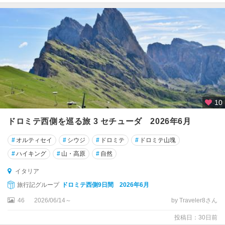
ェ
エ
ル
キ
エ
エ
ル
10
バ
島
ドロミテ西側を巡る旅 3 セチューダ 2026年6月
エ
#
オルティセイ
#
シウジ
#
ドロミテ
#
ドロミテ山塊
ン
#
ハイキング
#
山・高原
#
自然
ナ
イタリア
オ
旅行記グループ
ドロミテ西側9日間 2026年6月
ル
ヴ
46
2026/06/14～
by Traveler8さん
ィ
投稿日：30日前
エ