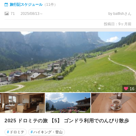
ー
旅行記スケジュール
（11件）
ネ
71
2025/08/13～
by batfishさん
グ
投稿日：9ヶ月前
ッ
ビ
オ
グ
ラ
ダ
ー
ラ
16
グ
ラ
ヴ
ィ
ー
2025 ドロミテの旅 【5】 ゴンドラ利用でのんびり散歩
ナ
・
#
ドロミテ
#
ハイキング・登山
イ