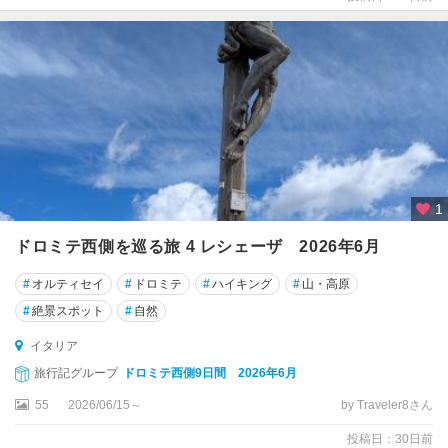
オ
リ
ア
諸
島
エ
ミ
リ
ア
1
・
ロ
ドロミテ西側を巡る旅 4 レシェーザ 2026年6月
マ
ー
#
オルティセイ
#
ドロミテ
#
ハイキング
#
山・高原
ニ
#
絶景スポット
#
自然
ャ
州
イタリア
旅行記グループ
ドロミテ西側9日間 2026年6月
エ
リ
55
2026/06/15～
by Traveler8さん
ー
投稿日：30日前
チ