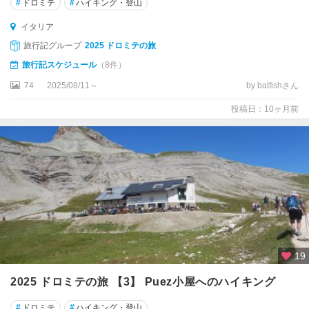
#
ドロミテ
#
ハイキング・登山
コ
リ
イタリア
リ
旅行記グループ
2025 ドロミテの旅
ア
旅行記スケジュール
（8件）
ー
ノ
74
2025/08/11～
by batfishさん
・
投稿日：10ヶ月前
カ
ラ
ブ
ロ
コ
ル
チ
ナ
ダ
ン
19
ペ
2025 ドロミテの旅 【3】 Puez小屋へのハイキング
ッ
ツ
#
ドロミテ
#
ハイキング・登山