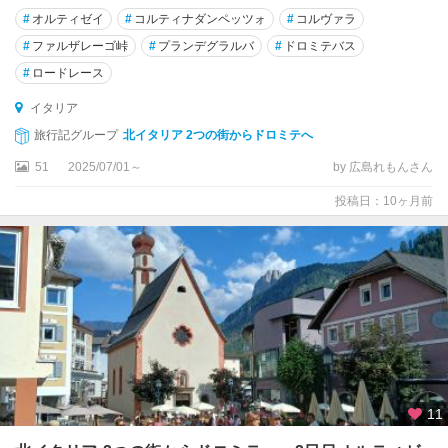
ー
#
オルティゼイ
#
コルティナダンペッツォ
#
コルヴァラ
ヴ
#
ファルザレーゴ峠
#
プランデグラルバ
#
ドロミテバス
ェ
#
ロードレース
ソ
イタリア
レ
旅行記グループ
北イタリア 2つの街からドロミテへ
ン
ト
51
2025/07/01～
by 広島れもんさん
投稿日：10ヶ月前
タ
オ
ル
ミ
ナ
タ
ー
ラ
ン
11
ト