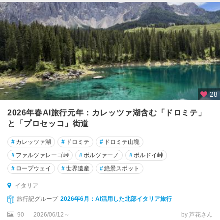
カ
ゼ
ル
タ
カ
タ
ー
ニ
28
ア
2026年春AI旅行元年：カレッツァ湖含む「ドロミテ」
カ
と「プロセッコ」街道
ノ
ー
#
カレッツァ湖
#
ドロミテ
#
ドロミテ山塊
ザ
#
ファルツァレーゴ峠
#
ボルツァーノ
#
ポルドイ峠
・
デ
#
ロープウェイ
#
世界遺産
#
絶景スポット
ィ
イタリア
・
プ
旅行記グループ
2026年6月：AI活用した北部イタリア旅行
ー
90
2026/06/12～
by 芦花さん
リ