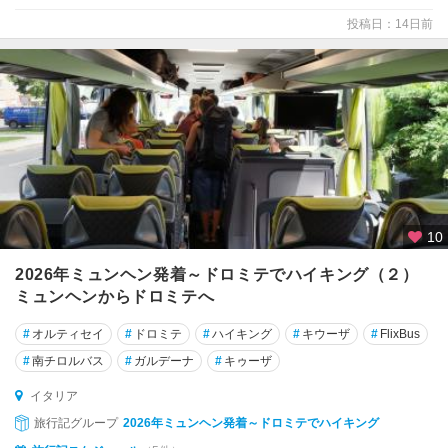
・
投稿日：14日前
ピ
チ
ェ
ー
ノ
ア
ッ
シ
ジ
10
ア
2026年ミュンヘン発着～ドロミテでハイキング（２）
ブ
ミュンヘンからドロミテへ
ル
ッ
#
オルティセイ
#
ドロミテ
#
ハイキング
#
キウーザ
#
FlixBus
ツ
#
南チロルバス
#
ガルデーナ
#
キゥーザ
ォ
州
イタリア
旅行記グループ
2026年ミュンヘン発着～ドロミテでハイキング
ア