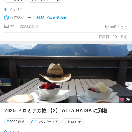
オ
イタリア
コ
旅行記グループ
2025 ドロミテの旅
ル
ト
70
2025/08/10～
by batfishさん
ー
投稿日：10ヶ月前
ナ
サ
ル
デ
ー
ニ
ャ
島
26
サ
レ
2025 ドロミテの旅 【2】 ALTA BADIA に到着
ル
ノ
#
2025夏旅
#
アルタバディア
#
ドロミテ
サ