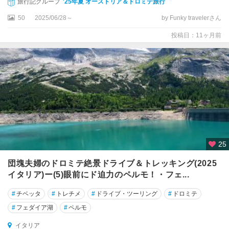
旅行記グループ
'25年夏 オーストリア＆ドロミテ旅行
ヴ
ァ
50
2025/06/28～
by Funky travelerさん
パ
投稿日：11ヶ月前
ル
マ
ビ
エ
ス
テ
ビ
ー
25
ボ
団塊夫婦のドロミテ絶景ドライブ＆トレッキング(2025
バ
イタリア)ー(5)眼前にド迫力のペルモ！・フェ...
レ
ン
#
チベッタ
#
トレチメ
#
ドライブ・ツーリング
#
ドロミテ
チ
ア
#
フェダイア湖
#
ペルモ
イタリア
ピ