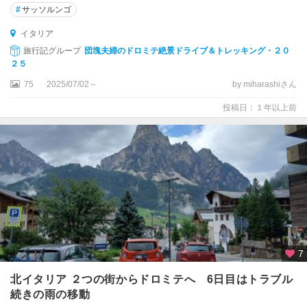
ー
#
サッソルンゴ
ネ
イタリア
ジ
旅行記グループ
団塊夫婦のドロミテ絶景ドライブ＆トレッキング・２０
ェ
２５
ノ
75
2025/07/02～
by miharashiさん
バ
投稿日：１年以上前
ス
ト
レ
ー
ザ
ス
ポ
レ
ー
7
ト
北イタリア ２つの街からドロミテへ 6日目はトラブル
ソ
続きの雨の移動
ア