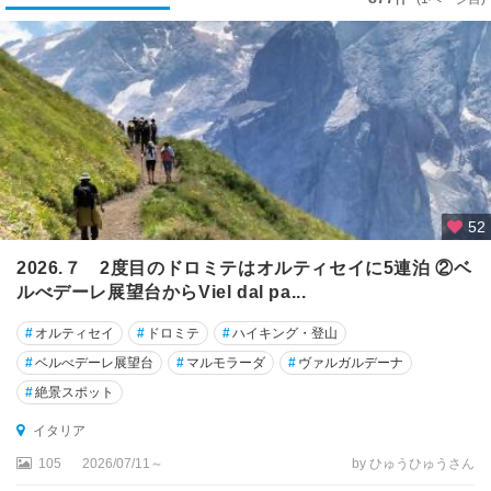
ア
ル
ベ
ロ
ベ
ッ
ロ
★
カ
52
プ
リ
2026.７ 2度目のドロミテはオルティセイに5連泊 ②ベ
島
ルべデーレ展望台からViel dal pa...
★
#
オルティセイ
#
ドロミテ
#
ハイキング・登山
シ
#
ベルべデーレ展望台
#
マルモラーダ
#
ヴァルガルデーナ
エ
#
絶景スポット
ナ
イタリア
★
105
2026/07/11～
by ひゅうひゅうさん
シ
チ