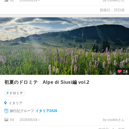
42
2026/06/18～
by cookieさん
ン
投稿日：25日前
コ
ー
ナ
イ
ェ
ー
ゾ
ロ
14
イ
ス
初夏のドロミテ Alpe di Siusi編 vol.2
キ
ア
#
ドロミテ
島
イタリア
イ
旅行記グループ
イタリア2026
タ
64
2026/06/18～
by cookieさん
リ
ア