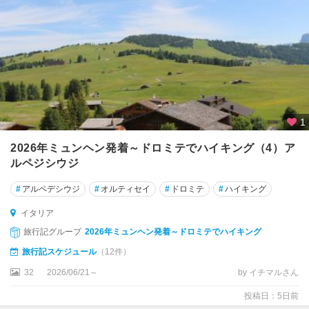
ー
ニ
ャ
★
ポ
ン
ペ
イ
1
2026年ミュンヘン発着～ドロミテでハイキング（4）ア
★
ミ
ルペジシウジ
ラ
#
アルペデシウジ
#
オルティセイ
#
ドロミテ
#
ハイキング
ノ
イタリア
★
旅行記グループ
2026年ミュンヘン発着～ドロミテでハイキング
ロ
ー
旅行記スケジュール
（12件）
マ
32
2026/06/21～
by イチマルさん
ア
投稿日：5日前
オ