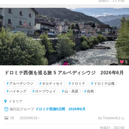
投稿日：1ヶ月前
ウ
ル
ビ
ー
ノ
ウ
ン
ブ
5
リ
ア
ドロミテ西側を巡る旅 5 アルペディシウジ 2026年6月
州
#
アルペデシウジ
#
オルティセイ
#
ドロミテ
#
ドロミテ山塊
ウ
#
ハイキング
#
ロープウェイ
#
山・高原
#
自然
ー
デ
イタリア
ィ
旅行記グループ
ドロミテ西側9日間 2026年6月
ネ
39
2026/06/16～
by Traveler8さん
エ
投稿日：30日前