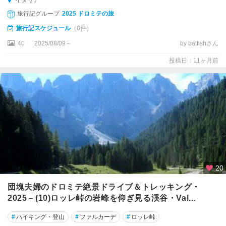
イタリア
ン
旅行記グループ
2025 ドロミテの旅
ジ
旅行記スケジュール
（8件）
ミ
ニ
40
2025/08/09～
by batfishさん
ャ
投稿日：11ヶ月前
ー
ノ
サ
ン
タ
マ
ル
ゲ
リ
20
ー
タ
団塊夫婦のドロミテ絶景ドライブ＆トレッキング・
リ
2025－(10)ロッレ峠の岩峰を仰ぎ見る渓谷・Val...
グ
レ
#
ハイキング・登山
#
ファルカーデ
#
ロッレ峠