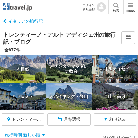
ログイン
新規登録
閉
検索
MENU
じ
る
イタリアの旅行記
トレンティーノ・アルト アディジェ州の旅行
記・ブログ
全877件
イ
タ
# サンタ・マッダレ
# 自然
# オルティゼイ
リ
ーナ教会
ア
へ
戻
る
# ドロミテ
# ハイキング・登山
# 山・高原
トレンティーノ・アルト アディジェ州
月を選択
絞り込み
★
旅行時期 新しい順
877
件
(1ページ目)