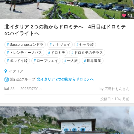
ガ
ル
11
ー
ダ
北イタリア 2つの街からドロミテへ 4日目はドロミテ
のハイライトへ
ト
ス
#
Sassolungoゴンドラ
#
カナツェイ
#
セッラ峠
カ
#
トレンティーノバス
#
ドロミテ
#
ドロミテのテラス
ー
#
ポルドイ峠
#
ロープウエイ
#
一人旅
#
世界遺産
ナ
州
イタリア
旅行記グループ
北イタリア 2つの街からドロミテへ
ト
ラ
88
2025/07/01～
by 広島れもんさん
ー
投稿日：10ヶ月前
ニ
ト
ラ
ー
パ