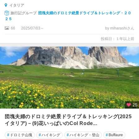
サ
イタリア
ン
旅行記グループ
団塊夫婦のドロミテ絶景ドライブ＆トレッキング・２０
レ
２５
モ
66
2025/07/03～
by miharashiさん
シ
投稿日：１年以上前
チ
リ
ア
州
シ
ラ
ク
ー
サ
25
シ
団塊夫婦のドロミテ絶景ドライブ＆トレッキング(2025
ル
イタリア)－(9)花いっぱいのCol Rode...
ミ
オ
#
ドロミテ山塊
#
ハイキング
#
ハイキング・登山
#
Buffaure