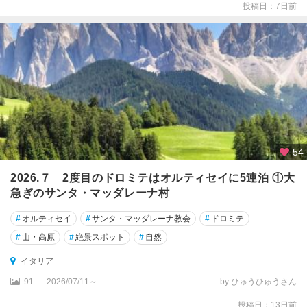
投稿日：7日前
リ
ア
島
★
ナ
ポ
リ
★
54
パ
レ
2026.７ 2度目のドロミテはオルティセイに5連泊 ①大
ル
急ぎのサンタ・マッダレーナ村
モ
#
オルティセイ
#
サンタ・マッダレーナ教会
#
ドロミテ
★
#
山・高原
#
絶景スポット
#
自然
ピ
サ
イタリア
91
2026/07/11～
by ひゅうひゅうさん
★
フ
投稿日：13日前