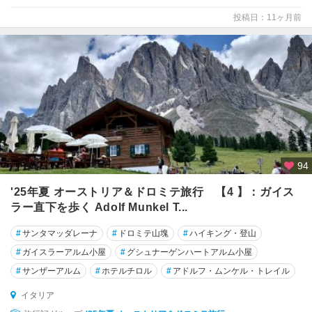
ノ
投稿日：11ヶ月前
デ
ル
グ
ラ
ッ
パ
バ
ー
リ
94
パ
'25年夏 オーストリア＆ドロミテ旅行 【4 】：ガイス
エ
ラー直下を歩く Adolf Munkel T...
ス
ト
#
サンタマッダレーナ
#
ドロミテ山塊
#
ハイキング・登山
ゥ
#
ガイスラーアルム小屋
#
グシュナーゲンハートアルム小屋
ム
#
サンザーアルム
#
ホテルチロル
#
アドルフ・ムンケル・トレイル
パ
イタリア
ド