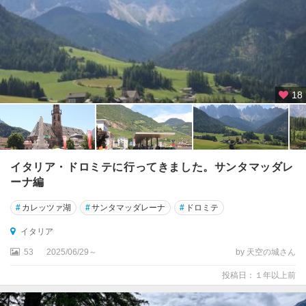
ル
ト
ア
デ
ィ
ジ
ェ
18
州
ト
レ
ン
イタリア・ドロミテに行ってきました。サンタマッダレ
ト
ーナ編
ト
#
カレッツァ湖
#
サンタマッダレーナ
#
ドロミテ
レ
イタリア
ヴ
ィ
53
2025/06/29～
by 天空の城さん
ー
投稿日：１年以上前
ゾ
ト