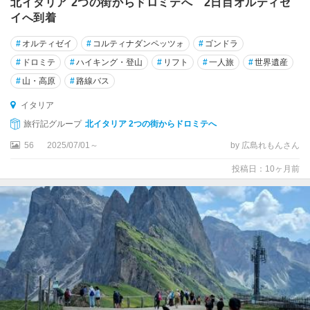
北イタリア 2つの街からドロミテへ 2日目オルティゼ
チ
イへ到着
ェ
フ
#
オルティゼイ
#
コルティナダンペッツォ
#
ゴンドラ
ァ
#
ドロミテ
#
ハイキング・登山
#
リフト
#
一人旅
#
世界遺産
ル
#
山・高原
#
路線バス
チ
イタリア
ビ
旅行記グループ
北イタリア 2つの街からドロミテへ
タ
56
2025/07/01～
by 広島れもんさん
チ
ビ
投稿日：10ヶ月前
タ
ベ
ッ
キ
ア
チ
ン
ク