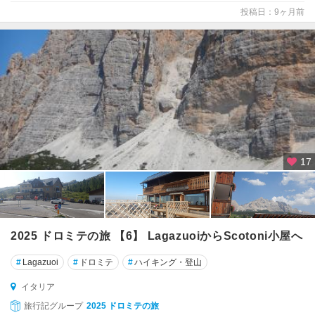
辺
投稿日：9ヶ月前
ガ
ル
ド
ー
ネ
・
リ
ビ
エ
17
ラ
ク
レ
モ
2025 ドロミテの旅 【6】 LagazuoiからScotoni小屋へ
ナ
#
Lagazuoi
#
ドロミテ
#
ハイキング・登山
ク
イタリア
ロ
ト
旅行記グループ
2025 ドロミテの旅