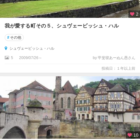
ー
2
デ
ィ
我が愛する町その５、シュヴェービッシュ・ハル
ン
ケ
#
その他
ル
ス
シュヴェービッシュ・ハル
ビ
5
2009/07/26～
by 甲斐寝あーぬん愚さん
ュ
ー
投稿日：１年以上前
ル
デ
ッ
サ
ウ
ト
リ
ア
10
ー