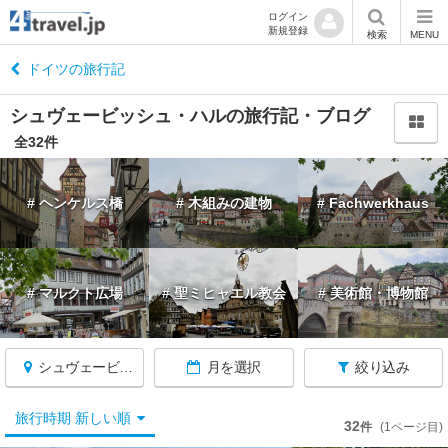
ログイン
新規登録
閉
検索
MENU
じ
る
ドイツの旅行記
シュヴェービッシュ・ハルの旅行記・ブログ
全32件
ド
# ヘンケルス橋
# 木組みの建物
# Fachwerkhaus
イ
ツ
へ
戻
る
# マルクト広場
# 聖ミヒャエル教会
# 美術館・博物館
シュヴェービッシュ・ハル
月を選択
絞り込み
★
旅行時期 新しい順
32
件
(1ページ目)
ケ