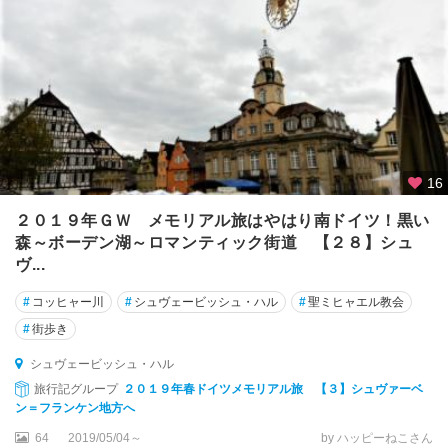
ェ
ル
ト
ア
ン
ス
バ
ッ
16
ハ
２０１９年ＧＷ メモリアル旅はやはり南ドイツ！黒い
ア
森～ボーデン湖～ロマンティック街道 【２８】シュ
ー
ヴ...
ヘ
ン
#
コッヒャー川
#
シュヴェービッシュ・ハル
#
聖ミヒャエル教会
#
街歩き
イ
エ
シュヴェービッシュ・ハル
ナ
旅行記グループ
２０１９年春ドイツメモリアル旅 【３】シュヴァーベ
ン＝フランケン地方へ
イ
64
2019/05/04～
by ハッピーねこさん
ー