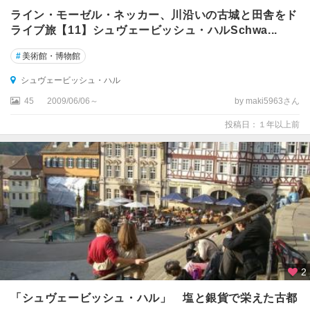
ライン・モーゼル・ネッカー、川沿いの古城と田舎をド
ト
ライブ旅【11】シュヴェービッシュ・ハルSchwa...
ロ
イ
#
美術館・博物館
ヒ
シュヴェービッシュ・ハル
ト
リ
45
2009/06/06～
by maki5963さん
ン
投稿日：１年以上前
ゲ
ン
ド
ナ
ウ
エ
ッ
シ
ン
2
ゲ
ン
「シュヴェービッシュ・ハル」 塩と銀貨で栄えた古都