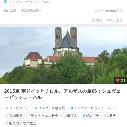
シュヴェービッシュ・ハル
ン
126
2016/01/03～
by ｳﾞｪﾗnonnaさん
ゲ
ン
投稿日：１年以上前
ク
ヴ
ェ
ト
リ
ン
ブ
ル
ク
21
ゲ
2015夏 南ドイツとチロル、アルザスの旅06：シュヴェ
ッ
ービッシュ・ハル
テ
ィ
#
コッヒャー川
#
コンブルク修道院
#
シュヴェービッシュ・ハル
ン
#
古城街道
#
聖ミヒャエル教会
#
市庁舎
#
聖エギディウス教会
ゲ
#
聖ニコラウス教会
ン