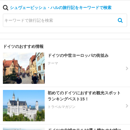
デ
シュヴェービッシュ・ハルの旅行記をキーワードで検索
ン
ハ
ー
ナ
ウ
ドイツのおすすめ情報
ハ
ドイツの中世ヨーロッパの街並み
ー
メ
テーマ
ル
ン
バ
初めてのドイツにおすすめ観光スポット
イ
ランキングベスト15！
エ
ル
トラベルマガジン
ン
州
バ