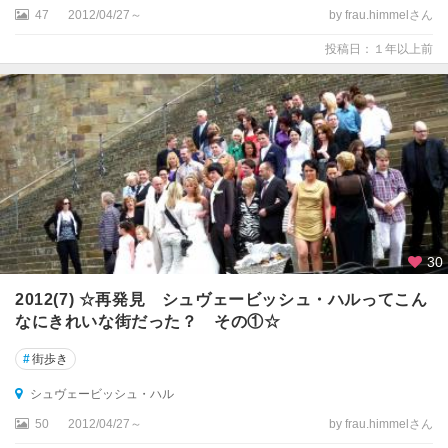
47
2012/04/27～
by frau.himmelさん
ヴ
ィ
投稿日：１年以上前
ッ
ヒ
・
ホ
ル
シ
ュ
タ
イ
ン
30
州
2012(7) ☆再発見 シュヴェービッシュ・ハルってこん
シ
なにきれいな街だった？ その①☆
ュ
ヴ
#
街歩き
ァ
シュヴェービッシュ・ハル
ル
ツ
50
2012/04/27～
by frau.himmelさん
ヴ