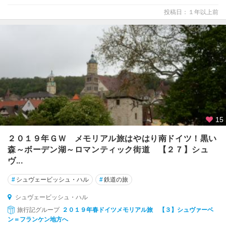
ダ
投稿日：１年以上前
ー
・
オ
ー
バ
ー
シ
ュ
タ
イ
15
ン
２０１９年ＧＷ メモリアル旅はやはり南ドイツ！黒い
ウ
森～ボーデン湖～ロマンティック街道 【２７】シュ
ル
ヴ...
ム
#
シュヴェービッシュ・ハル
#
鉄道の旅
ウ
シュヴェービッシュ・ハル
ー
旅行記グループ
２０１９年春ドイツメモリアル旅 【３】シュヴァーベ
ゼ
ン＝フランケン地方へ
ド