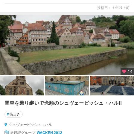
ザ
投稿日：１年以上前
ー
ル
ラ
ン
ト
州
シ
ュ
タ
14
イ
ナ
ウ
シ
電車を乗り継いで念願のシュヴェービッシュ・ハル!!
ュ
ト
#
街歩き
ラ
ー
シュヴェービッシュ・ハル
ル
旅行記グループ
WACKEN 2012