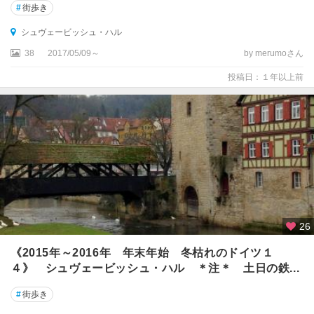
#
街歩き
キ
ー
シュヴェービッシュ・ハル
ル
38
2017/05/09～
by merumoさん
ギ
投稿日：１年以上前
ー
ン
ゲ
ン
ク
ル
ム
バ
ッ
26
ハ
《2015年～2016年 年末年始 冬枯れのドイツ１
４》 シュヴェービッシュ・ハル ＊注＊ 土日の鉄...
ク
レ
#
街歩き
ク
リ