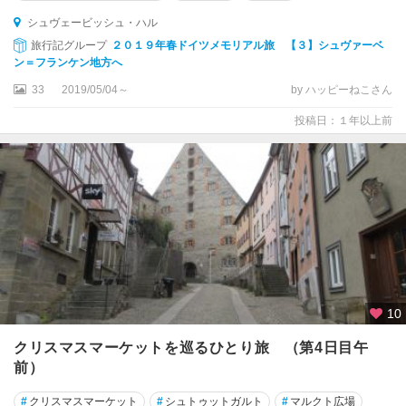
オ
シュヴェービッシュ・ハル
ー
旅行記グループ
２０１９年春ドイツメモリアル旅 【３】シュヴァーベ
ベ
ン＝フランケン地方へ
ル
33
2019/05/04～
by ハッピーねこさん
ス
ト
投稿日：１年以上前
ド
ル
フ
カ
ッ
セ
ル
カ
10
ル
フ
クリスマスマーケットを巡るひとり旅 （第4日目午
前）
カ
ー
#
クリスマスマーケット
#
シュトゥットガルト
#
マルクト広場