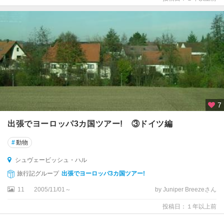
フ
ァ
ー
レ
ン
州
ハ
イ
ル
7
ブ
出張でヨーロッパ3カ国ツアー! ③ドイツ編
ロ
ン
#
動物
ハ
シュヴェービッシュ・ハル
ノ
旅行記グループ
出張でヨーロッパ3カ国ツアー!
ー
バ
11
2005/11/01～
by Juniper Breezeさん
ー
投稿日：１年以上前
ハ