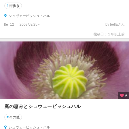
ド
#
街歩き
ル
ト
シュヴェービッシュ・ハル
ム
12
2008/09/25～
by bellaさん
ン
ト
投稿日：１年以上前
ナ
ウ
ム
ブ
ル
ク
ニ
ー
6
ダ
ー
庭の恵みとシュウェービッシュハル
ザ
#
その他
ク
セ
シュヴェービッシュ・ハル