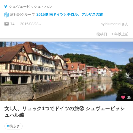
シュヴェービッシュ・ハル
ゲ
旅行記グループ
2015夏 南ドイツとチロル、アルザスの旅
ル
リ
74
2015/08/28～
by blumentalさん
ッ
投稿日：１年以上前
ツ
コ
ッ
ヘ
ム
コ
ブ
レ
ン
35
ツ
女1人、リュック1つでドイツの旅② シュヴェービッシ
ュハル編
コ
ン
#
街歩き
ス