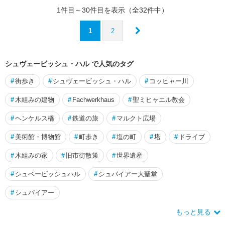
レ
1
件目～
30
件目を表示（全
32
件中）
ハ
1
2
ン
ブ
ル
シュヴェービッシュ・ハル で人気のタグ
ク
#
街歩き
#
シュヴェービッシュ・ハル
#
コッヒャー川
ハ
#
木組みの建物
#
Fachwerkhaus
#
聖ミヒャエル教会
ン
ブ
#
ヘンケルス橋
#
鉄道の旅
#
マルクト広場
ル
ク
#
美術館・博物館
#
町歩き
#
塩の町
#
塔
#
ドライブ
州
#
木組みの家
#
旧市街散策
#
世界遺産
ハ
#
シュベービッシュハル
#
シュパイアー大聖堂
ン
・
#
シュパイアー
ミ
ュ
もっと見る
ン