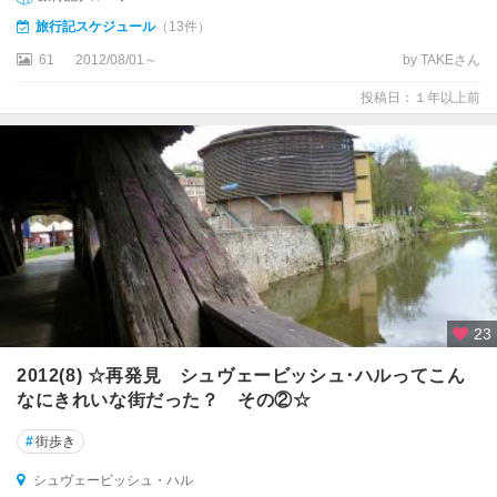
ズ
旅行記スケジュール
（13件）
ン
ト
61
2012/08/01～
by TAKEさん
シ
投稿日：１年以上前
ュ
バ
ン
ガ
ウ
シ
ュ
パ
イ
23
ヤ
2012(8) ☆再発見 シュヴェービッシュ･ハルってこん
ー
なにきれいな街だった？ その②☆
シ
#
街歩き
ュ
レ
シュヴェービッシュ・ハル
ス