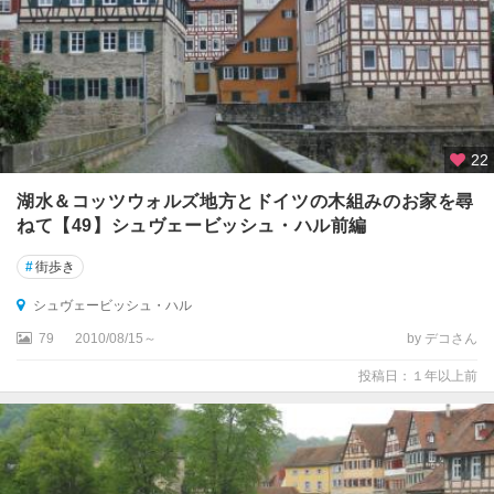
ダ
ル
ム
シ
ュ
タ
22
ッ
湖水＆コッツウォルズ地方とドイツの木組みのお家を尋
ト
ねて【49】シュヴェービッシュ・ハル前編
ツ
#
街歩き
ィ
ッ
シュヴェービッシュ・ハル
タ
79
2010/08/15～
by デコさん
ウ
投稿日：１年以上前
ツ
ェ
レ
テ