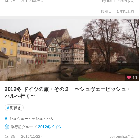
75
2013/04/25～
by frau.himmelさん
ハ
投稿日：１年以上前
ル
ト
州
ザ
ク
セ
ン
州
11
ザ
ー
2012冬 ドイツの旅・その２ 〜シュヴェービッシュ・
ル
ハルへ行く〜
ブ
リ
#
街歩き
ュ
ッ
シュヴェービッシュ・ハル
ケ
旅行記グループ
2012冬ドイツ
ン
35
2012/11/22～
by rongliziさん