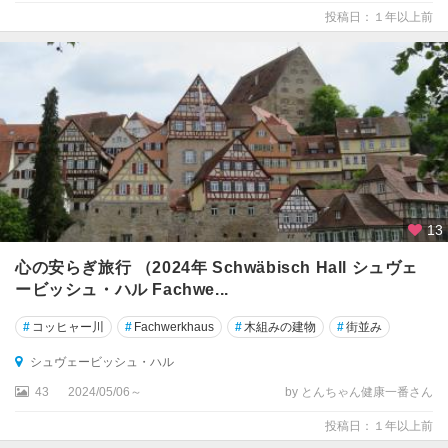
投稿日：１年以上前
★
ド
レ
ス
デ
ン
★
ニ
ュ
13
ル
心の安らぎ旅行 （2024年 Schwäbisch Hall シュヴェ
ン
ービッシュ・ハル Fachwe...
ベ
ル
#
コッヒャー川
#
Fachwerkhaus
#
木組みの建物
#
街並み
ク
シュヴェービッシュ・ハル
★
43
2024/05/06～
by とんちゃん健康一番さん
ハ
イ
投稿日：１年以上前
デ