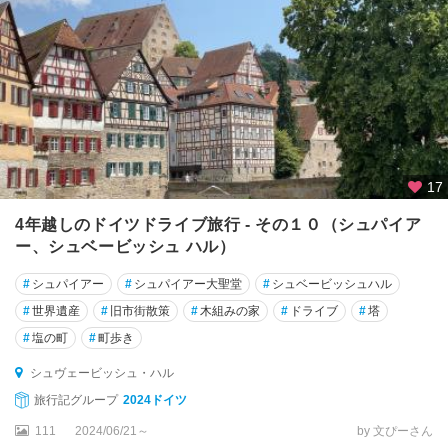
ル
ン
★
シ
ュ
ツ
ッ
ト
17
ガ
ル
4年越しのドイツドライブ旅行 - その１０（シュパイア
ト
ー、シュベービッシュ ハル）
★
#
シュパイアー
#
シュパイアー大聖堂
#
シュベービッシュハル
デ
#
世界遺産
#
旧市街散策
#
木組みの家
#
ドライブ
#
塔
ュ
#
塩の町
#
町歩き
ッ
セ
シュヴェービッシュ・ハル
ル
旅行記グループ
2024ドイツ
ド
ル
111
2024/06/21～
by 文ぴーさん
フ