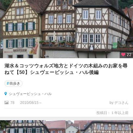
・
ハ
ル
ジ
ー
ゲ
ン
22
ズ
ィ
湖水＆コッツウォルズ地方とドイツの木組みのお家を尋
ル
ねて【50】シュヴェービッシュ・ハル後編
ト
#
街歩き
ゾ
シュヴェービッシュ・ハル
ー
ス
78
2010/08/15～
by デコさん
ト
投稿日：１年以上前
タ
ー
レ