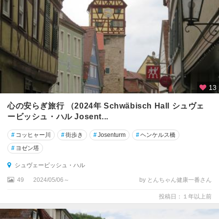
★
ベ
ル
リ
ン
★
ミ
ュ
13
ン
ヘ
心の安らぎ旅行 （2024年 Schwäbisch Hall シュヴェ
ン
ービッシュ・ハル Josent...
#
コッヒャー川
#
街歩き
#
Josenturm
#
ヘンケルス橋
★
ロ
#
ヨゼン塔
マ
シュヴェービッシュ・ハル
ン
チ
49
2024/05/06～
by とんちゃん健康一番さん
ッ
投稿日：１年以上前
ク
街
道