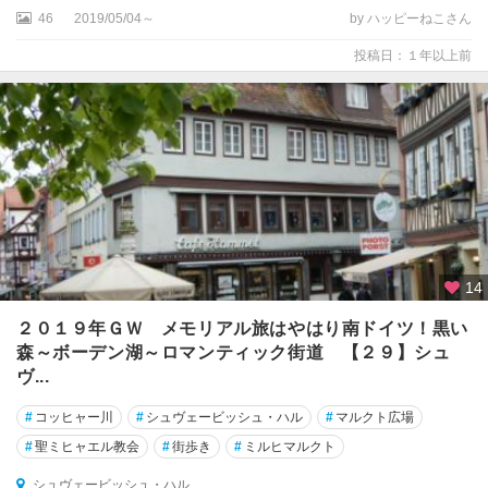
ム
46
2019/05/04～
by ハッピーねこさん
島
投稿日：１年以上前
エ
ア
フ
ル
ト
エ
ッ
セ
ン
14
２０１９年ＧＷ メモリアル旅はやはり南ドイツ！黒い
エ
森～ボーデン湖～ロマンティック街道 【２９】シュ
ー
ヴ...
ベ
ル
#
コッヒャー川
#
シュヴェービッシュ・ハル
#
マルクト広場
バ
ッ
#
聖ミヒャエル教会
#
街歩き
#
ミルヒマルクト
ハ
シュヴェービッシュ・ハル