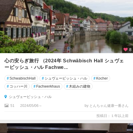
周
辺
★
ロ
ー
テ
ン
8
ブ
心の安らぎ旅行 （2024年 Schwäbisch Hall シュヴェ
ル
ービッシュ・ハル Fachwe...
ク
#
SchwabischHall
#
シュヴェービッシュ・ハル
#
Kocher
ア
イ
#
コッハー川
#
Fachwerkhaus
#
木組みの建物
ゼ
シュヴェービッシュ・ハル
ナ
ッ
51
2024/05/06～
by とんちゃん健康一番さん
ハ
投稿日：１年以上前
ア
ウ