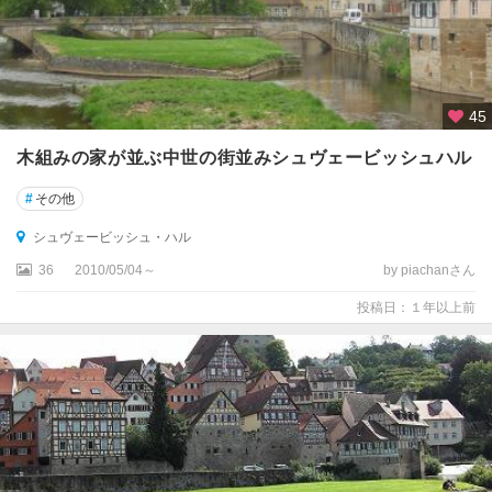
ュ
ー
ビ
ン
ゲ
45
ン
木組みの家が並ぶ中世の街並みシュヴェービッシュハル
テ
ュ
#
その他
ー
シュヴェービッシュ・ハル
リ
ン
36
2010/05/04～
by piachanさん
ゲ
投稿日：１年以上前
ン
州
テ
ー
ガ
ン
ゼ