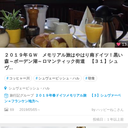
ク
ス
ブ
ル
ク
ア
13
シ
ャ
２０１９年ＧＷ メモリアル旅はやはり南ドイツ！黒い
ッ
森～ボーデン湖～ロマンティック街道 【３１】シュ
フ
ヴ...
ェ
ン
#
コッヒャー川
#
シュヴェービッシュ・ハル
#
朝食
ブ
ル
シュヴェービッシュ・ハル
ク
旅行記グループ
２０１９年春ドイツメモリアル旅 【３】シュヴァーベ
ン＝フランケン地方へ
ア
69
2019/05/05～
by ハッピーねこさん
ル
ス
投稿日：１年以上前
フ