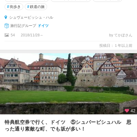
ル
#
街歩き
#
鉄道の旅
ス
ル
シュヴェービッシュ・ハル
ー
旅行記グループ
ドイツ
エ
54
2018/11/28～
by てかぽさん
ガ
投稿日：１年以上前
ル
ミ
ッ
シ
ュ
・
パ
ル
テ
ン
42
キ
ル
特典航空券で行く、ドイツ ⑤シュバービシュハル 思
ヘ
った通り素敵な町、でも坂が多い！
ン