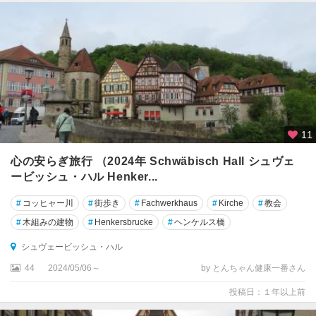
ル
ベ
ル
ク
★
フ
ュ
ッ
11
セ
ン
心の安らぎ旅行 （2024年 Schwäbisch Hall シュヴェ
ービッシュ・ハル Henker...
★
フ
#
コッヒャー川
#
街歩き
#
Fachwerkhaus
#
Kirche
#
教会
ラ
#
木組みの建物
#
Henkersbrucke
#
ヘンケルス橋
ン
ク
シュヴェービッシュ・ハル
フ
44
2024/05/06～
by とんちゃん健康一番さん
ル
ト
投稿日：１年以上前