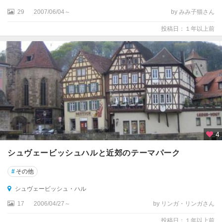
ン
29
2007/06/04～
by みみ子猫さん
州
投稿日：１年以上前
ネ
ル
ト
リ
ン
ゲ
ン
ノ
ル
4
ト
ラ
シュヴェービッシュハルと近郊のテーマパーク
イ
ン
#
その他
・
シュヴェービッシュ・ハル
ヴ
ェ
17
2006/04/27～
by リンガ・リンガさん
ス
ト
投稿日：１年以上前