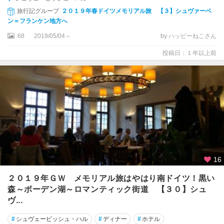
旅行記グループ
２０１９年春ドイツメモリアル旅 【３】シュヴァーベ
オ
ン＝フランケン地方へ
ー
バ
68
2019/05/04～
by ハッピーねこさん
ー
投稿日：１年以上前
ア
マ
ガ
ウ
オ
ー
バ
ー
シ
16
ュ
タ
２０１９年ＧＷ メモリアル旅はやはり南ドイツ！黒い
ウ
森～ボーデン湖～ロマンティック街道 【３０】シュ
フ
ヴ...
ェ
ン
#
シュヴェービッシュ・ハル
#
ディナー
#
ホテル