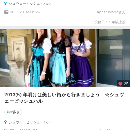
タ
シュヴェービッシュ・ハル
ン
30
2014/08/09～
by harumomoさん
ツ
投稿日：１年以上前
ゴ
ス
ラ
ー
ザ
イ
フ
ェ
ン
25
ザ
2013(5) 年明けは美しい街から行きましょう ☆シュヴ
ク
ェービッシュハル
セ
ン
#
街歩き
・
シュヴェービッシュ・ハル
ア
ン