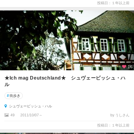
投稿日：１年以上前
ァ
ル
ト
シ
ュ
ヴ
ェ
リ
ー
ン
16
★Ich mag Deutschland★ シュヴェービッシュ・ハ
シ
ル
ュ
ヴ
#
街歩き
ェ
ー
シュヴェービッシュ・ハル
ビ
49
2011/10/07～
by うしさん
ッ
シ
投稿日：１年以上前
ュ