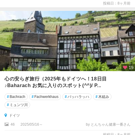
投稿日：8ヶ月前
ル
ス
ル
ー
エ
ガ
ル
ミ
ッ
シ
19
ュ
心の安らぎ旅行（2025年もドイツへ！18日目
・
♪Baharach お気に入りのスポット(^^)/ P...
パ
ル
#
Bachrach
#
Fachwerkhaus
#
バッハラッハ
#
木組み
テ
ン
#
ミュンツ川
キ
ドイツ
ル
ヘ
46
2025/05/16～
by とんちゃん健康一番さん
ン
投稿日：8ヶ月前