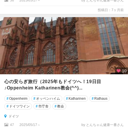
56
2025/05/17～
by とんちゃん健康一番さん
オ
投稿日：7ヶ月前
ー
バ
ー
ア
マ
ガ
ウ
オ
ー
10
バ
ー
心の安らぎ旅行（2025年もドイツへ！19日目
シ
♪Oppenheim Katharinen教会(^^)...
ュ
タ
#
Oppenheim
#
オッペンハイム
#
Katharinen
#
Rathaus
ウ
#
ドイツワイン
#
市庁舎
#
教会
フ
ェ
ドイツ
ン
47
2025/05/17～
by とんちゃん健康一番さん