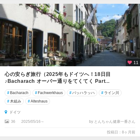
ン
ゲ
ン
ク
ヴ
ェ
ト
リ
11
ン
ブ
心の安らぎ旅行（2025年もドイツへ！18日目
ル
♪Bacharach オーバー通りをてくてく Part...
ク
#
Bacharach
#
Fachwerkhaus
#
バッハラッハ
#
ライン川
ゲ
#
木組み
#
Alteshaus
ッ
テ
ドイツ
ィ
36
2025/05/16～
by とんちゃん健康一番さん
ン
ゲ
投稿日：8ヶ月前
ン