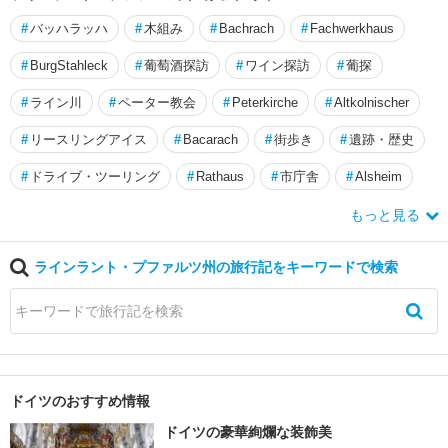
デ
ン
#
バッハラッハ
#
木組み
#
Bachrach
#
Fachwerkhaus
#
BurgStahleck
#
葡萄酒探訪
#
ワイン探訪
#
葡探
ハ
ー
#
ライン川
#
ペーター教会
#
Peterkirche
#
Altkolnischer
ナ
ウ
#
リースリングアイス
#
Bacarach
#
街歩き
#
遺跡・歴史
ハ
#
ドライブ・ツーリング
#
Rathaus
#
市庁舎
#
Alsheim
ー
もっと見る
メ
ル
ン
ラインラント・プファルツ州の旅行記をキーワードで検索
バ
イ
エ
ル
ン
ドイツのおすすめ情報
州
ドイツの豪華絢爛な装飾美
バ