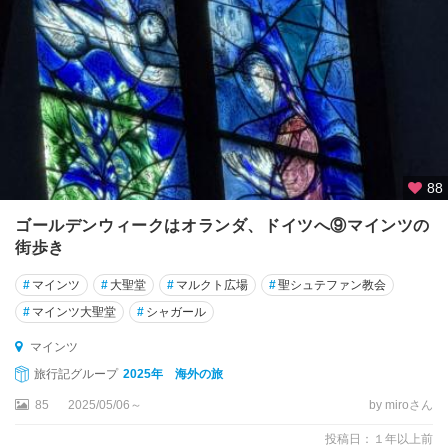
ゲ
ル
リ
ッ
ツ
コ
ッ
88
ヘ
ム
ゴールデンウィークはオランダ、ドイツへ⑨マインツの
街歩き
コ
ブ
#
マインツ
#
大聖堂
#
マルクト広場
#
聖シュテファン教会
レ
#
マインツ大聖堂
#
シャガール
ン
マインツ
ツ
旅行記グループ
2025年 海外の旅
コ
85
2025/05/06～
by miroさん
ン
ス
投稿日：１年以上前