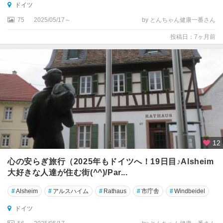
ドイツ
ム
島
75
2025/05/17～
by とんちゃん健康一番さん
投稿日：7ヶ月前
エ
ア
フ
ル
ト
エ
ッ
セ
ン
12
エ
心の安らぎ旅行（2025年もドイツへ！19日目♪Alsheim
ー
大好きな人達が住む街(^^)/Par...
ベ
ル
#
Alsheim
#
アルスハイム
#
Rathaus
#
市庁舎
#
Windbeidel
バ
ッ
ドイツ
ハ