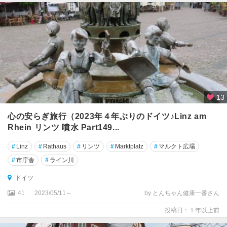
・
ハ
ル
ジ
ー
ゲ
ン
13
ズ
ィ
心の安らぎ旅行（2023年４年ぶりのドイツ♪Linz am
ル
Rhein リンツ 噴水 Part149...
ト
#
Linz
#
Rathaus
#
リンツ
#
Marktplatz
#
マルクト広場
ゾ
#
市庁舎
#
ライン川
ー
ス
ドイツ
ト
41
2023/05/11～
by とんちゃん健康一番さん
タ
投稿日：１年以上前
ー
レ