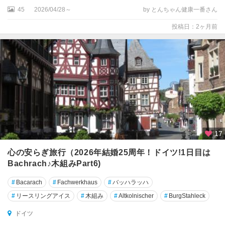
★
45
2026/04/28～
by とんちゃん健康一番さん
ベ
ル
投稿日：2ヶ月前
リ
ン
★
ミ
ュ
ン
ヘ
ン
17
★
ロ
心の安らぎ旅行（2026年結婚25周年！ドイツ!1日目は
マ
Bachrach♪木組みPart6)
ン
チ
#
Bacarach
#
Fachwerkhaus
#
バッハラッハ
ッ
#
リースリングアイス
#
木組み
#
Altkolnischer
#
BurgStahleck
ク
街
ドイツ
道