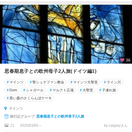
タ
ン
ツ
ゴ
ス
ラ
ー
ザ
36
イ
フ
思春期息子との欧州母子2人旅(ドイツ編1)
ェ
ン
#
マインツ
#
聖シュテファン教会
#
マインツ大聖堂
#
ライン川
#
Dom
#
シャガール
#
マルクト広場
#
大聖堂
#
子連れ旅
ザ
#
黒い森のさくらんぼケーキ
ク
セ
マインツ
ン
旅行記グループ
思春期息子との欧州母子2人旅
・
ア
21
2025/03/05～
by calgaryさん
ン