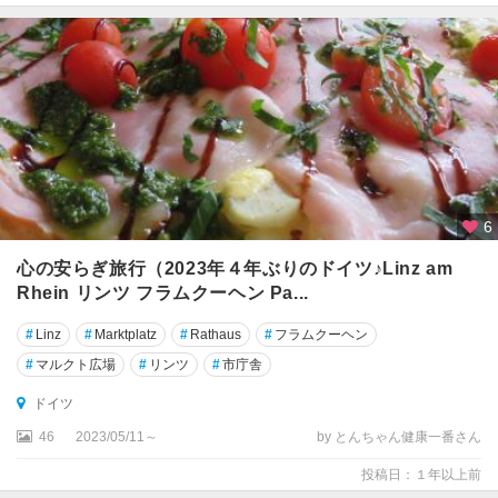
ァ
ル
ト
シ
ュ
ヴ
ェ
リ
ー
6
ン
心の安らぎ旅行（2023年４年ぶりのドイツ♪Linz am
Rhein リンツ フラムクーヘン Pa...
シ
ュ
#
Linz
#
Marktplatz
#
Rathaus
#
フラムクーヘン
ヴ
ェ
#
マルクト広場
#
リンツ
#
市庁舎
ー
ドイツ
ビ
ッ
46
2023/05/11～
by とんちゃん健康一番さん
シ
投稿日：１年以上前
ュ