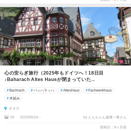
キ
ー
ル
ギ
ー
ン
ゲ
ン
13
ク
心の安らぎ旅行（2025年もドイツへ！18日目
ル
♪Baharach Altes Hausが閉まっていた...
ム
バ
#
Bachrach
#
バッハラッハ
#
AltesHaus
#
Fachwerkhaus
ッ
#
木組み
ハ
ドイツ
ク
59
2025/05/16～
by とんちゃん健康一番さん
レ
ク
投稿日：8ヶ月前
リ