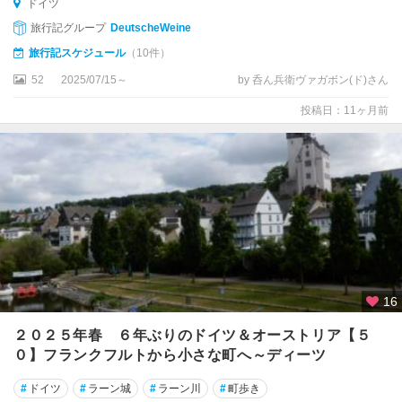
ェ
ドイツ
ル
旅行記グループ
DeutscheWeine
ト
旅行記スケジュール
（10件）
ア
52
2025/07/15～
by 呑ん兵衛ヴァガボン(ド)さん
ン
投稿日：11ヶ月前
ス
バ
ッ
ハ
ア
ー
ヘ
ン
16
イ
エ
２０２５年春 ６年ぶりのドイツ＆オーストリア【５
ナ
０】フランクフルトから小さな町へ～ディーツ
イ
#
ドイツ
#
ラーン城
#
ラーン川
#
町歩き
ー