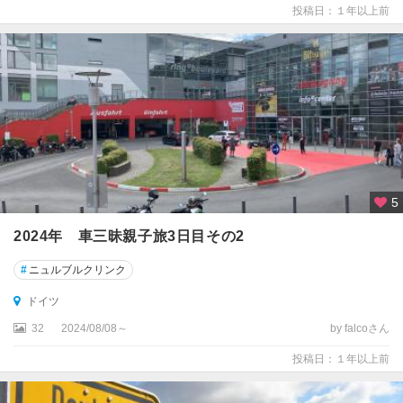
投稿日：１年以上前
ハ
ル
ト
州
ザ
ク
セ
ン
州
5
ザ
2024年 車三昧親子旅3日目その2
ー
ル
#
ニュルブルクリンク
ブ
リ
ドイツ
ュ
32
2024/08/08～
by falcoさん
ッ
ケ
投稿日：１年以上前
ン