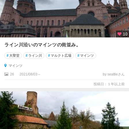
ン
州
ネ
ル
ト
10
リ
ン
ライン川沿いのマインツの街並み。
ゲ
ン
#
大聖堂
#
ライン川
#
マルクト広場
#
マインツ
マインツ
ノ
ル
26
2021/08/03～
by seattleさん
ト
投稿日：１年以上前
ラ
イ
ン
・
ヴ
ェ
ス
ト