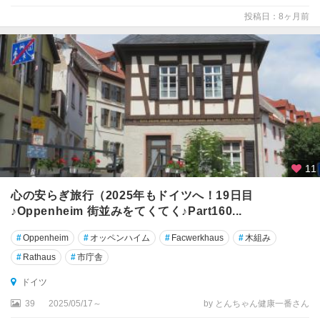
オ
投稿日：8ヶ月前
ー
ベ
ル
ス
ト
ド
ル
フ
カ
11
ッ
セ
心の安らぎ旅行（2025年もドイツへ！19日目
ル
♪Oppenheim 街並みをてくてく♪Part160...
#
Oppenheim
#
オッペンハイム
#
Facwerkhaus
#
木組み
カ
ル
#
Rathaus
#
市庁舎
フ
ドイツ
カ
39
2025/05/17～
by とんちゃん健康一番さん
ー