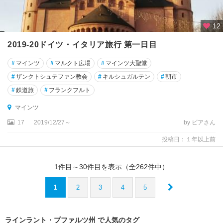
レ
12
ハ
ン
2019-20ドイツ・イタリア旅行 第一日目
ブ
ル
#
マインツ
#
マルクト広場
#
マインツ大聖堂
ク
#
ザンクトシュテファン教会
#
キルシュガルテン
#
朝市
ハ
#
鉄道旅
#
フランクフルト
ン
マインツ
ブ
ル
17
2019/12/27～
by ビアさん
ク
投稿日：１年以上前
州
ハ
1
件目～
30
件目を表示（全
262
件中）
ン
・
1
2
3
4
5
ミ
ュ
ン
ラインラント・プファルツ州 で人気のタグ