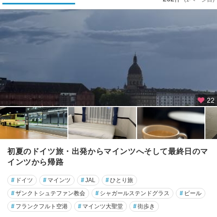
ル
ン
★
シ
ュ
ツ
ッ
ト
ガ
22
ル
ト
★
デ
初夏のドイツ旅・出発からマインツへそして最終日のマ
ュ
インツから帰路
ッ
セ
#
ドイツ
#
マインツ
#
JAL
#
ひとり旅
ル
#
ザンクトシュテファン教会
#
シャガールステンドグラス
#
ビール
ド
ル
#
フランクフルト空港
#
マインツ大聖堂
#
街歩き
フ