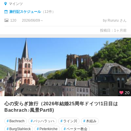
マインツ
★
旅行記スケジュール
（12件）
ド
120
2026/06/09～
by Rururu さん
レ
ス
投稿日：1ヶ月前
デ
ン
★
ニ
ュ
ル
ン
ベ
ル
20
ク
心の安らぎ旅行（2026年結婚25周年ドイツ!1日目は
★
Bachrach♪風景Part8)
ハ
#
Bachrach
#
バッハラッハ
#
ライン川
#
木組み
イ
デ
#
BurgStahleck
#
Peterkirche
#
ペーター教会