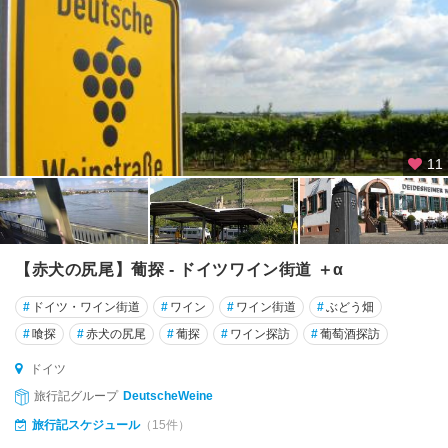
ザ
ー
ル
ラ
ン
ト
州
11
シ
ュ
タ
イ
ナ
【赤犬の尻尾】葡探 - ドイツワイン街道 ＋α
ウ
#
ドイツ・ワイン街道
#
ワイン
#
ワイン街道
#
ぶどう畑
シ
#
喰探
#
赤犬の尻尾
#
葡探
#
ワイン探訪
#
葡萄酒探訪
ュ
ト
ドイツ
ラ
旅行記グループ
DeutscheWeine
ー
旅行記スケジュール
（15件）
ル