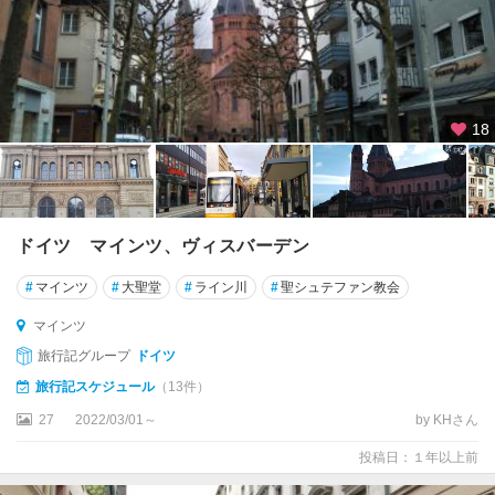
ト
ロ
イ
ヒ
18
ト
リ
ン
ゲ
ン
ドイツ マインツ、ヴィスバーデン
ド
#
マインツ
#
大聖堂
#
ライン川
#
聖シュテファン教会
ナ
ウ
マインツ
エ
旅行記グループ
ドイツ
ッ
旅行記スケジュール
（13件）
シ
ン
27
2022/03/01～
by KHさん
ゲ
投稿日：１年以上前
ン