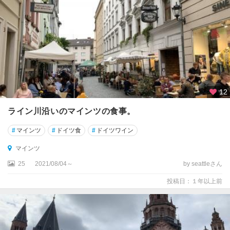
ド
ル
ト
ム
ン
ト
ナ
12
ウ
ム
ライン川沿いのマインツの食事。
ブ
ル
#
マインツ
#
ドイツ食
#
ドイツワイン
ク
マインツ
ニ
25
2021/08/04～
by seattleさん
ー
ダ
投稿日：１年以上前
ー
ザ
ク
セ