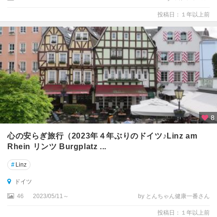
ヴ
投稿日：１年以上前
ィ
ッ
ヒ
・
ホ
ル
シ
ュ
タ
イ
8
ン
州
心の安らぎ旅行（2023年４年ぶりのドイツ♪Linz am
Rhein リンツ Burgplatz ...
シ
ュ
#
Linz
ヴ
ドイツ
ァ
ル
46
2023/05/11～
by とんちゃん健康一番さん
ツ
ヴ
投稿日：１年以上前