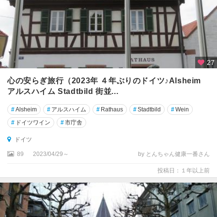
ー
デ
ィ
ン
ケ
27
ル
ス
心の安らぎ旅行（2023年 ４年ぶりのドイツ♪Alsheim
ビ
アルスハイム Stadtbild 街並...
ュ
ー
#
Alsheim
#
アルスハイム
#
Rathaus
#
Stadtbild
#
Wein
ル
#
ドイツワイン
#
市庁舎
デ
ドイツ
ッ
89
2023/04/29～
by とんちゃん健康一番さん
サ
ウ
投稿日：１年以上前
ト
リ
ア
ー