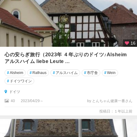
ュ
ー
ビ
ン
ゲ
ン
16
テ
心の安らぎ旅行（2023年 ４年ぶりのドイツ♪Alsheim
ュ
アルスハイム liebe Leute ...
ー
リ
#
Alsheim
#
Rathaus
#
アルスハイム
#
市庁舎
#
Wein
ン
ゲ
#
ドイツワイン
ン
ドイツ
州
40
2023/04/29～
by とんちゃん健康一番さん
テ
投稿日：１年以上前
ー
ガ
ン
ゼ