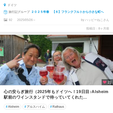
ダ
ドイツ
ー
旅行記グループ
２０２５年春 【６】フランクフルトから小さな町へ
・
92
2025/05/26～
by ハッピーねこさん
オ
ー
投稿日：8ヶ月前
バ
ー
シ
ュ
タ
イ
ン
ウ
ル
21
ム
心の安らぎ旅行（2025年もドイツへ！19日目♪Alsheim
ウ
駅前のワインスタンドで待っていてくれた...
ー
ゼ
#
Alsheim
#
アルスハイム
#
Rathaus
ド