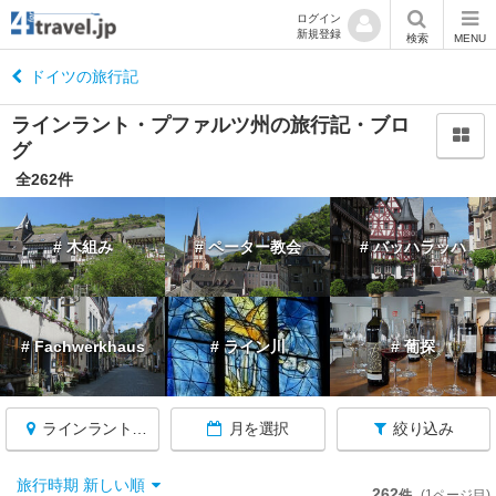
ログイン
新規登録
閉
検索
MENU
じ
る
ドイツの旅行記
ラインラント・プファルツ州の旅行記・ブロ
グ
全262件
ド
イ
# 木組み
# ペーター教会
# バッハラッハ
ツ
へ
戻
る
# Fachwerkhaus
# ライン川
# 葡探
ラインラント・プファルツ州
月を選択
絞り込み
★
ケ
旅行時期 新しい順
262
件
(1ページ目)