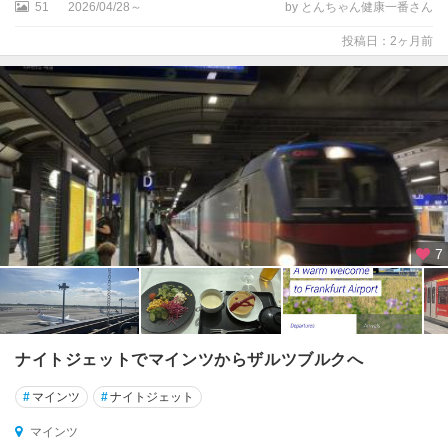
51
2026/04/28～
by とんちゃん健康一番さん
周
辺
投稿日：2ヶ月前
★
ロ
ー
テ
ン
ブ
ル
ク
7
ア
イ
ゼ
ナ
ッ
ナイトジェットでマインツからザルツブルクへ
ハ
#
マインツ
#
ナイトジェット
ア
マインツ
ウ