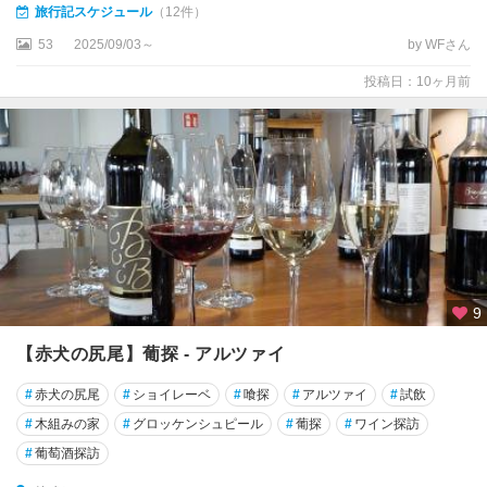
ク
旅行記スケジュール
（12件）
ス
53
2025/09/03～
by WFさん
ブ
ル
投稿日：10ヶ月前
ク
ア
シ
ャ
ッ
フ
ェ
ン
ブ
9
ル
【赤犬の尻尾】葡探 - アルツァイ
ク
#
赤犬の尻尾
#
ショイレーベ
#
喰探
#
アルツァイ
#
試飲
ア
ル
#
木組みの家
#
グロッケンシュピール
#
葡探
#
ワイン探訪
ス
#
葡萄酒探訪
フ