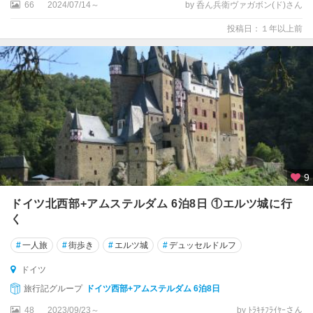
ズ
66
2024/07/14～
by 呑ん兵衛ヴァガボン(ド)さん
ン
投稿日：１年以上前
ト
シ
ュ
バ
ン
ガ
ウ
シ
9
ュ
パ
ドイツ北西部+アムステルダム 6泊8日 ①エルツ城に行
イ
く
ヤ
ー
#
一人旅
#
街歩き
#
エルツ城
#
デュッセルドルフ
シ
ドイツ
ュ
旅行記グループ
ドイツ西部+アムステルダム 6泊8日
レ
48
2023/09/23～
by ﾄﾗｷﾁﾌﾗｲﾔｰさん
ス