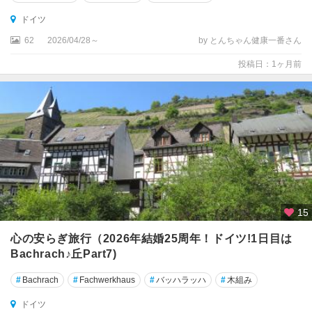
ル
ドイツ
ベ
ル
62
2026/04/28～
by とんちゃん健康一番さん
ク
投稿日：1ヶ月前
★
フ
ュ
ッ
セ
ン
★
フ
15
ラ
ン
心の安らぎ旅行（2026年結婚25周年！ドイツ!1日目は
ク
Bachrach♪丘Part7)
フ
ル
#
Bachrach
#
Fachwerkhaus
#
バッハラッハ
#
木組み
ト
ドイツ