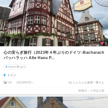
ダ
ル
ム
シ
ュ
タ
ッ
7
ト
心の安らぎ旅行（2023年４年ぶりのドイツ♪Bacharach
ツ
バッハラッハ Alte Hasu P...
ィ
ッ
#
バッハラッハ
タ
ドイツ
ウ
63
2023/05/10～
by とんちゃん健康一番さん
ツ
ェ
投稿日：１年以上前
レ
テ