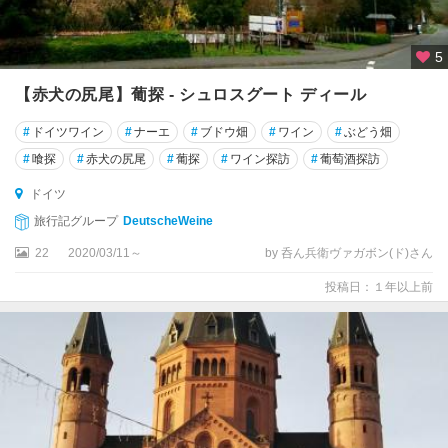
フ
ァ
5
ー
レ
【赤犬の尻尾】葡探 - シュロスグート ディール
ン
州
#
ドイツワイン
#
ナーエ
#
ブドウ畑
#
ワイン
#
ぶどう畑
#
喰探
#
赤犬の尻尾
#
葡探
#
ワイン探訪
#
葡萄酒探訪
ハ
イ
ドイツ
ル
旅行記グループ
DeutscheWeine
ブ
ロ
22
2020/03/11～
by 呑ん兵衛ヴァガボン(ド)さん
ン
投稿日：１年以上前
ハ
ノ
ー
バ
ー
ハ